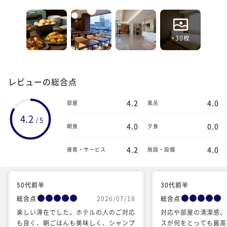
+30枚
レビューの総合点
4.2
4.0
部屋
風呂
4.2
5
/
4.0
0.0
朝食
夕食
4.2
4.0
接客・サービス
施設・設備
50代前半
30代前半
総合点
2026/07/18
総合点
楽しい滞在でした。ホテルの人のご対応
対応や部屋の清潔感、
も良く、朝ごはんも美味しく、シャンプ
スが何をとっても最高でし