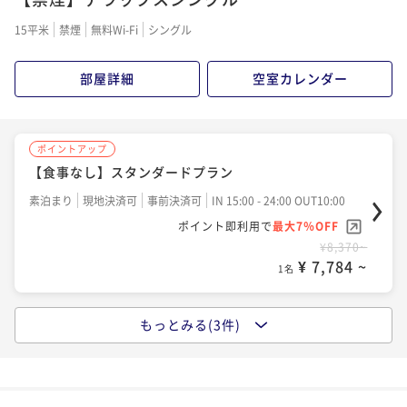
朝食付き
現地決済可
事前決済可
IN 15:00 - 24:00 OUT10:00
15平米
禁煙
無料Wi-Fi
シングル
ポイント即利用で
最大7％OFF
¥9,070~
部屋詳細
空室カレンダー
¥ 8,435 ~
1名
ポイントアップ
ポイントアップ
【食事なし】スタンダードプラン
【ビュッフェ朝食付き】【スタンダード】プラン
素泊まり
現地決済可
事前決済可
IN 15:00 - 24:00 OUT10:00
朝食付き
現地決済可
事前決済可
IN 15:00 - 24:00 OUT10:00
ポイント即利用で
最大7％OFF
ポイント即利用で
最大7％OFF
¥8,370~
¥9,070~
¥ 7,784 ~
¥ 8,435 ~
1名
1名
もっとみる(3件)
ポイントアップ
【ポイントUP】スタンダードプラン【食事なし】
素泊まり
現地決済可
事前決済可
IN 15:00 - 24:00 OUT10:00
ポイント即利用で
最大7％OFF