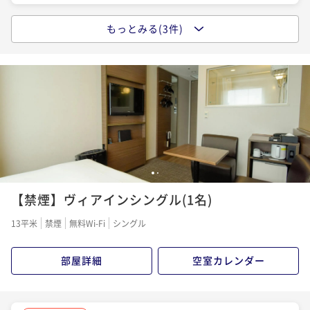
もっとみる(3件)
ポイントアップ
【ポイントUP】スタンダードプラン【食事なし】
素泊まり
現地決済可
事前決済可
IN 15:00 - 24:00 OUT10:00
ポイント即利用で
最大7％OFF
¥7,520~
¥ 6,993 ~
1名
ポイントアップ
1
2
【ビュッフェ朝食付き】【スタンダード】プラン
【禁煙】ヴィアインシングル(1名)
朝食付き
現地決済可
事前決済可
IN 15:00 - 24:00 OUT10:00
13平米
禁煙
無料Wi-Fi
シングル
ポイント即利用で
最大7％OFF
¥9,070~
¥ 8,435 ~
1名
部屋詳細
空室カレンダー
ポイントアップ