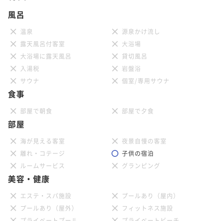
風呂
温泉
源泉かけ流し
露天風呂付客室
大浴場
大浴場に露天風呂
貸切風呂
入湯税
岩盤浴
サウナ
個室/専用サウナ
食事
部屋で朝食
部屋で夕食
部屋
海が見える客室
夜景自慢の客室
離れ・コテージ
子供の宿泊
ルームサービス
グランピング
美容・健康
エステ・スパ施設
プールあり（屋内）
プールあり（屋外）
フィットネス施設
プライベートプール
プライベートビーチ