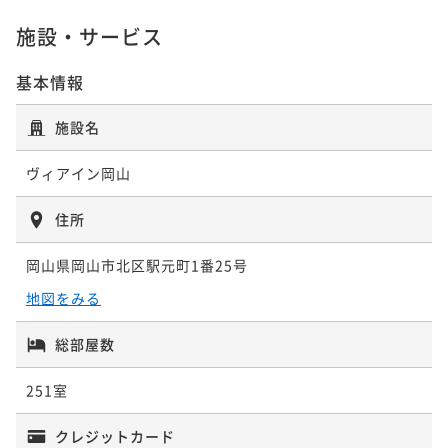
¥8,370~
施設・サービス
¥ 7,784 ~
1名
基本情報
ポイントアップ
施設名
【ビュッフェ朝食付き】【スタンダード】プラン
朝食付き
現地決済可
事前決済可
IN 15:00 - 24:00 OUT10:00
ヴィアイン岡山
ポイント即利用で
最大7％OFF
¥9,920~
住所
¥ 9,225 ~
1名
岡山県岡山市北区駅元町1番25号
地図をみる
ポイントアップ
【ポイントUP】スタンダードプランビュッフェ朝食付
総部屋数
き
朝食付き
現地決済可
事前決済可
IN 15:00 - 24:00 OUT10:00
251室
ポイント即利用で
最大7％OFF
¥9,920~
クレジットカード