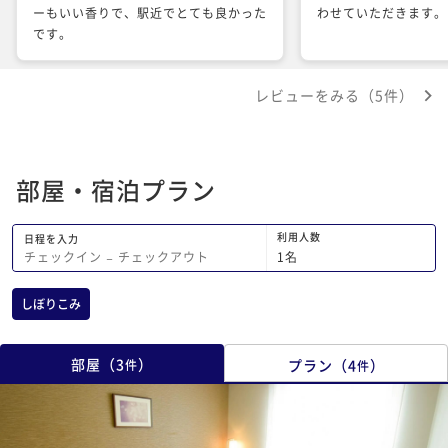
ーもいい香りで、駅近でとても良かった
わせていただきます。
です。
レビューをみる（5件）
部屋・宿泊プラン
利用人数
日程を入力
1
名
チェックイン
−
チェックアウト
しぼりこみ
部屋
（
3
）
プラン
（
4
）
件
件