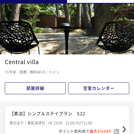
1
2
3
4
Central villa
71平米
禁煙
無料Wi-Fi
ツイン
部屋詳細
空室カレンダー
【素泊】シンプルステイプラン S22
素泊まり
事前決済可
IN 15:00 - 22:00 OUT11:00
ポイント即利用で
最大5％OFF