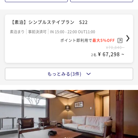
【Reluxランキング受賞記念】【一泊二食】割烹 松
秀 【季節の贅沢会席】 宿泊プラン S22
【素泊】シンプルステイプラン S22
二食付き
事前決済可
IN 15:00 - 18:00 OUT11:00
素泊まり
事前決済可
IN 15:00 - 22:00 OUT11:00
ポイント即利用で
最大5％OFF
ポイント即利用で
最大5％OFF
¥98,670~
¥70,840~
¥ 93,736 ~
2名
¥ 67,298 ~
2名
もっとみる(3件)
【一泊二食】割烹 松秀 ベーシック宿泊プラン S2
2
二食付き
事前決済可
IN 15:00 - 18:00 OUT11:00
ポイント即利用で
最大5％OFF
¥91,080~
¥ 86,526 ~
2名
1
2
3
4
5