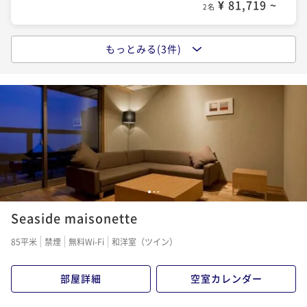
2名
¥ 81,719 ~
2名
もっとみる(3件)
【一泊二食】割烹 松秀 ベーシック宿泊プラン S2
2
二食付き
事前決済可
IN 15:00 - 18:00 OUT11:00
ポイント即利用で
最大5％OFF
¥106,260~
¥ 100,947 ~
2名
【一泊二食】割烹 松秀 季節のおすすめ会席
1
2
3
Seaside maisonette
二食付き
事前決済可
IN 15:00 - 18:00 OUT11:00
ポイント即利用で
最大5％OFF
85平米
禁煙
無料Wi-Fi
和洋室（ツイン）
¥116,380~
¥ 110,561 ~
2名
部屋詳細
空室カレンダー