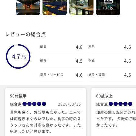
+38枚
レビューの総合点
4.8
4.6
部屋
風呂
4.7
5
/
4.5
4.6
朝食
夕食
4.6
4.5
接客・サービス
施設・設備
50代後半
60歳以上
総合点
2026/03/15
総合点
景色も良く、お部屋も広かった。二人で
部屋の露天風呂がきれ
は広過ぎるぐらいでした。食事の時のス
ったです。 夕飯のご
タッフさんの対応も良かったです。また
かったです。
宿泊したいと思います。