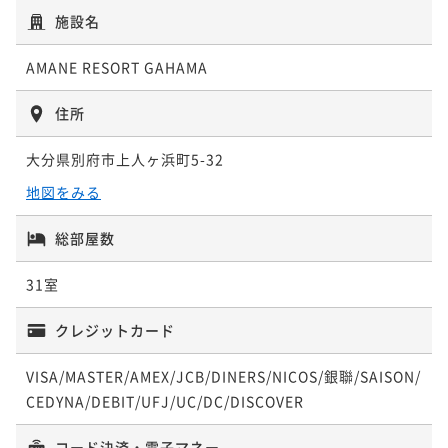
二食付き
事前決済可
IN 15:00 - 18:00 OUT11:00
施設名
ポイント即利用で
最大5％OFF
¥116,380~
AMANE RESORT GAHAMA
¥ 110,561 ~
2名
住所
【Reluxランキング受賞記念】【一泊二食】割烹 松
大分県別府市上人ヶ浜町5-32
秀 【季節の贅沢会席】 宿泊プラン S22
地図をみる
二食付き
事前決済可
IN 15:00 - 18:00 OUT11:00
ポイント即利用で
最大5％OFF
総部屋数
¥123,970~
¥ 117,771 ~
31室
2名
クレジットカード
VISA/MASTER/AMEX/JCB/DINERS/NICOS/銀聯/SAISON/
CEDYNA/DEBIT/UFJ/UC/DC/DISCOVER
コード決済・電子マネー