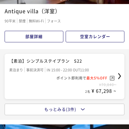
【一泊二食】割烹 松秀 季節のおすすめ会席
Antique villa（洋室）
二食付き
事前決済可
IN 15:00 - 18:00 OUT11:00
ポイント即利用で
最大5％OFF
90平米
禁煙
無料Wi-Fi
フォース
¥101,200~
¥ 96,140 ~
2名
部屋詳細
空室カレンダー
【Reluxランキング受賞記念】【一泊二食】割烹 松
秀 【季節の贅沢会席】 宿泊プラン S22
【素泊】シンプルステイプラン S22
二食付き
事前決済可
IN 15:00 - 18:00 OUT11:00
素泊まり
事前決済可
IN 15:00 - 22:00 OUT11:00
ポイント即利用で
最大5％OFF
ポイント即利用で
最大5％OFF
¥108,790~
¥70,840~
¥ 103,350 ~
2名
¥ 67,298 ~
2名
もっとみる(3件)
【一泊二食】割烹 松秀 ベーシック宿泊プラン S2
2
二食付き
事前決済可
IN 15:00 - 18:00 OUT11:00