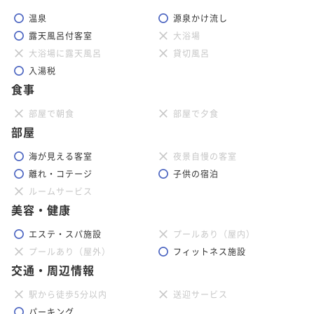
温泉
源泉かけ流し
露天風呂付客室
大浴場
大浴場に露天風呂
貸切風呂
入湯税
食事
部屋で朝食
部屋で夕食
部屋
海が見える客室
夜景自慢の客室
離れ・コテージ
子供の宿泊
ルームサービス
美容・健康
エステ・スパ施設
プールあり（屋内）
プールあり（屋外）
フィットネス施設
交通・周辺情報
駅から徒歩5分以内
送迎サービス
パーキング