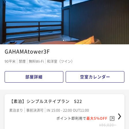
ポイント即利用で
最大5％OFF
¥91,080~
¥ 86,526 ~
2名
【一泊二食】割烹 松秀 季節のおすすめ会席
1
2
GAHAMAtower3F
二食付き
事前決済可
IN 15:00 - 18:00 OUT11:00
ポイント即利用で
最大5％OFF
90平米
禁煙
無料Wi-Fi
和洋室（ツイン）
¥101,200~
¥ 96,140 ~
2名
部屋詳細
空室カレンダー
【Reluxランキング受賞記念】【一泊二食】割烹 松
秀 【季節の贅沢会席】 宿泊プラン S22
【素泊】シンプルステイプラン S22
二食付き
事前決済可
IN 15:00 - 18:00 OUT11:00
素泊まり
事前決済可
IN 15:00 - 22:00 OUT11:00
ポイント即利用で
最大5％OFF
ポイント即利用で
最大5％OFF
¥108,790~
¥86,020~
¥ 103,350 ~