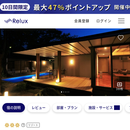
会員登録
ログイン
38
枚
1
2
3
4
5
宿の説明
レビュー
部屋・プラン
施設・サービス
リゾート