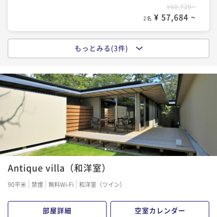
¥60,720~
¥ 57,684 ~
2名
もっとみる(3件)
【一泊二食】割烹 松秀 ベーシック宿泊プラン S2
2
二食付き
事前決済可
IN 15:00 - 18:00 OUT11:00
ポイント即利用で
最大5％OFF
¥80,960~
¥ 76,912 ~
2名
【一泊二食】割烹 松秀 季節のおすすめ会席
1
2
3
Antique villa（和洋室）
二食付き
事前決済可
IN 15:00 - 18:00 OUT11:00
ポイント即利用で
最大5％OFF
90平米
禁煙
無料Wi-Fi
和洋室（ツイン）
¥91,080~
¥ 86,526 ~
2名
部屋詳細
空室カレンダー