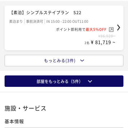
【Reluxランキング受賞記念】【一泊二食】割烹 松
秀 【季節の贅沢会席】 宿泊プラン S22
【素泊】シンプルステイプラン S22
二食付き
事前決済可
IN 15:00 - 18:00 OUT11:00
素泊まり
事前決済可
IN 15:00 - 22:00 OUT11:00
ポイント即利用で
最大5％OFF
ポイント即利用で
最大5％OFF
¥123,970~
¥86,020~
¥ 117,771 ~
2名
¥ 81,719 ~
2名
もっとみる(3件)
【一泊二食】割烹 松秀 ベーシック宿泊プラン S2
2
二食付き
事前決済可
IN 15:00 - 18:00 OUT11:00
部屋をもっとみる（
5
件）
ポイント即利用で
最大5％OFF
¥106,260~
¥ 100,947 ~
2名
施設・サービス
基本情報
【一泊二食】割烹 松秀 季節のおすすめ会席