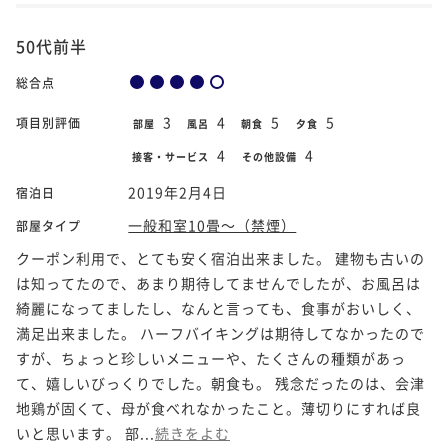
50代前半
総合点
3
4
5
5
項目別評価
部屋
風呂
朝食
夕食
4
4
接客・サービス
その他設備
2019年2月4日
宿泊日
一般和室10畳～（禁煙）
部屋タイプ
クーポン利用で、とても安く宿泊出来ました。 建物も古いの
は知ってたので、あまり期待してませんでしたが、お風呂は
綺麗になってましたし、なんと言っても、食事がおいしく、
満足出来ました。 ハーフバイキングは期待してなかったので
すが、ちょっと珍しいメニューや、たくさんの種類があっ
て、嬉しいびっくりでした。朝食も。 残念だったのは、会津
地鶏が固くて、母が食べれなかったこと。薄切りにすれば良
いと思います。 部...
続きをよむ