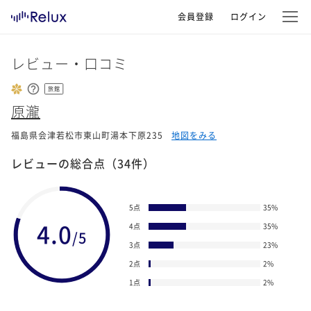
会員登録
ログイン
レビュー・口コミ
旅館
原瀧
福島県会津若松市東山町湯本下原235
地図をみる
レビューの総合点
（34件）
5点
35
%
4.0
4点
35
%
/5
3点
23
%
2点
2
%
1点
2
%