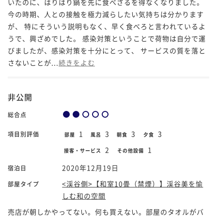
いたのに、はりはり鍋を先に食べざるを得なくなりました。
今の時期、人との接触を極力減らしたい気持ちは分かります
が、 特にそういう説明もなく、早く食べろと言われているよ
うで、興ざめでした。 感染対策ということで荷物は自分で運
びましたが、感染対策を十分にとって、 サービスの質を落と
さないことが...
続きをよむ
非公開
総合点
1
3
3
3
項目別評価
部屋
風呂
朝食
夕食
2
1
接客・サービス
その他設備
2020年12月19日
宿泊日
<渓谷側>【和室10畳（禁煙）】渓谷美を愉
部屋タイプ
しむ和の空間
売店が朝しかやってない。何も買えない。部屋のタオルがバ