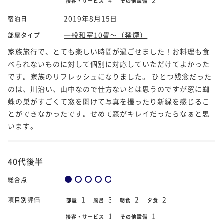
接客・サービス
その他設備
2019年8月15日
宿泊日
一般和室10畳～（禁煙）
部屋タイプ
家族旅行で、とても楽しい時間が過ごせました！お料理も食
べられないものに対して個別に対応していただけてよかった
です。家族のリフレッシュになりました。 ひとつ残念だった
のは、川沿い、山中なので仕方ないとは思うのですが窓に蜘
蛛の巣がすごくて窓を開けて写真を撮ったり新緑を感じるこ
とができなかったです。せめて窓がキレイだったらなぁと思
います。
40代後半
総合点
1
3
2
2
項目別評価
部屋
風呂
朝食
夕食
1
1
接客・サービス
その他設備