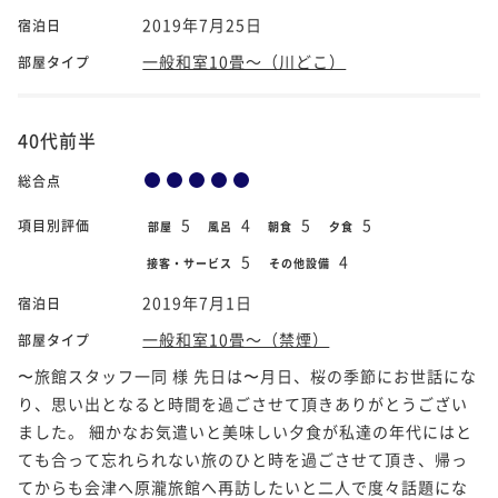
2019年7月25日
宿泊日
一般和室10畳～（川どこ）
部屋タイプ
40代前半
総合点
5
4
5
5
項目別評価
部屋
風呂
朝食
夕食
5
4
接客・サービス
その他設備
2019年7月1日
宿泊日
一般和室10畳～（禁煙）
部屋タイプ
〜旅館スタッフ一同 様 先日は〜月日、桜の季節にお世話にな
り、思い出となると時間を過ごさせて頂きありがとうござい
ました。 細かなお気遣いと美味しい夕食が私達の年代にはと
ても合って忘れられない旅のひと時を過ごさせて頂き、帰っ
てからも会津へ原瀧旅館へ再訪したいと二人で度々話題にな