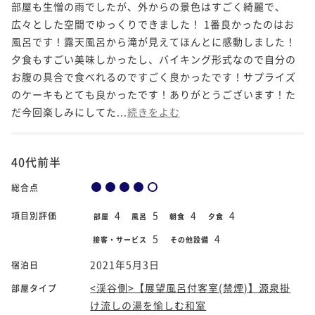
部屋も生憎の雨でしたが、外からの景色はすごく綺麗で、
広々とした空間でゆっくりできました！ 1番良かったのはお
風呂です！露天風呂から滝が見えてほんとに感動しました！
夕食もすごい美味しかったし、バイキング形式なので自分の
お腹の具合で食べれるのですごく良かったです！サプライズ
のケーキもとても良かったです！ありがとうございます！た
だ今回楽しみにしてた...
続きをよむ
40代前半
総合点
4
5
4
4
項目別評価
部屋
風呂
朝食
夕食
5
4
接客・サービス
その他設備
2021年5月3日
宿泊日
<渓谷側>【展望風呂付客室(禁煙)】源泉掛
部屋タイプ
け流しの湯を愉しむ和室