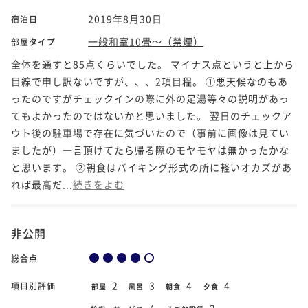
2019年8月30日
宿泊日
一般和室10畳～（禁煙）
部屋タイプ
全体を通すと85点くらいでした。 マイナス点というと上から
目線で申し訳ないですが、、、2項目程。 ①悪天候なのもあ
ったのですがチェックインの際に外の足湯等々の説明があっ
てもよかったのではないかと思いました。 翌日のチェックア
ウト後の駐車場で存在に気づいたので（事前に画像は見てい
ましたが）一言頂けてたら帰る際のモヤモヤは無かったかな
と思います。 ②朝食はバイキング形式の所に軽いオカズがあ
れば最高だ...
続きをよむ
非公開
総合点
2
3
4
4
項目別評価
部屋
風呂
朝食
夕食
4
2