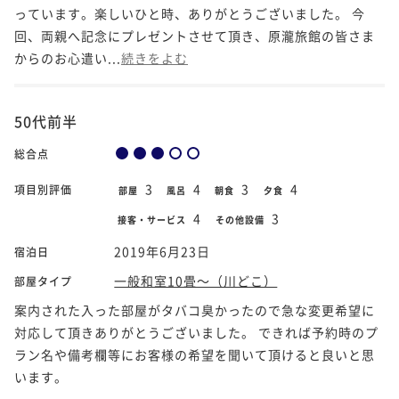
っています。楽しいひと時、ありがとうございました。 今
回、両親へ記念にプレゼントさせて頂き、原瀧旅館の皆さま
からのお心遣い...
続きをよむ
50代前半
総合点
3
4
3
4
項目別評価
部屋
風呂
朝食
夕食
4
3
接客・サービス
その他設備
2019年6月23日
宿泊日
一般和室10畳～（川どこ）
部屋タイプ
案内された入った部屋がタバコ臭かったので急な変更希望に
対応して頂きありがとうございました。 できれば予約時のプ
ラン名や備考欄等にお客様の希望を聞いて頂けると良いと思
います。