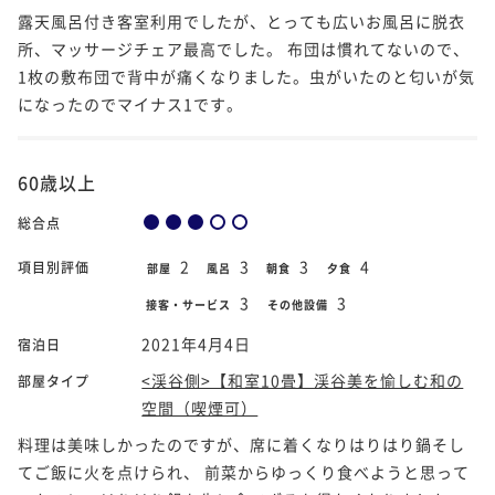
露天風呂付き客室利用でしたが、とっても広いお風呂に脱衣
所、マッサージチェア最高でした。 布団は慣れてないので、
1枚の敷布団で背中が痛くなりました。虫がいたのと匂いが気
になったのでマイナス1です。
60歳以上
総合点
2
3
3
4
項目別評価
部屋
風呂
朝食
夕食
3
3
接客・サービス
その他設備
2021年4月4日
宿泊日
<渓谷側>【和室10畳】渓谷美を愉しむ和の
部屋タイプ
空間（喫煙可）
料理は美味しかったのですが、席に着くなりはりはり鍋そし
てご飯に火を点けられ、 前菜からゆっくり食べようと思って