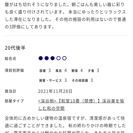
腹がはち切れそうになりました。朝ごはんも美しい器に彩り
も良く盛り付けされています。 本当にゆったりとリラックス
した滞在になりました。 その他の施設の利用はないので普通
の3評価にしてあります。
20代後半
総合点
3
4
4
3
項目別評価
部屋
風呂
朝食
夕食
3
3
接客・サービス
その他設備
2021年11月28日
宿泊日
<渓谷側>【和室10畳（禁煙）】渓谷美を愉
部屋タイプ
しむ和の空間
全体的に古めかしい建物の温泉宿ですが、清潔感があって快
適に過ごすことができました。 秋の終わりかけの時期でした
が、露天風呂からは鮮やかな紅葉が見られ、またすぐ目の前