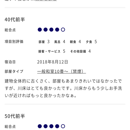
40代前半
総合点
3
4
4
5
項目別評価
部屋
風呂
朝食
夕食
5
4
接客・サービス
その他設備
2018年8月12日
宿泊日
一般和室10畳～（禁煙）
部屋タイプ
建物全体的に古くさく、部屋もあまりきれいではなかったで
すが、川床はとても良かったです。川床からもう少しお手洗
いが近ければもっと良かったかなぁ。
50代前半
総合点