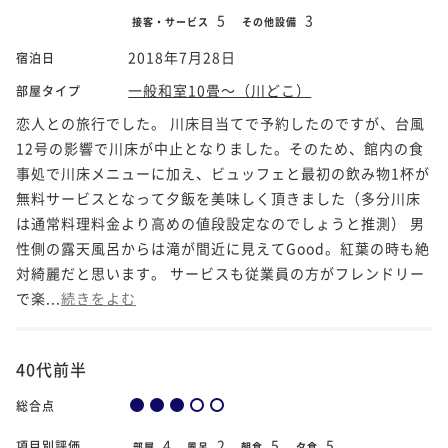
5
3
接客・サービス
その他設備
2018年7月28日
宿泊日
一般和室10畳～（川どこ）
部屋タイプ
恋人との旅行でした。 川床目当てで予約したのですが、台風
12号の影響で川床が中止となりました。そのため、館内の食
事処で川床メニューに加え、ビュッフェと最初の飲み物1杯が
無料サービスとなって夕飯を美味しく頂きました（多分川床
は通常料理料金より高めの値段設定なのでしょうと推測） 男
性側の露天風呂からは滝が間近に見えてGood。紅葉の時も絶
対綺麗だと思います。 サービスも従業員の方がフレンドリー
で楽...
続きをよむ
40代前半
総合点
4
2
5
5
項目別評価
部屋
風呂
朝食
夕食