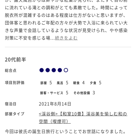
に流れている滝との調和がとても素敵でした。時間によって
脱衣所が混雑するのはある程度は仕方がないと思いますが、
団体客と思われるご年配の方々が大勢で入浴に来られてい大
きな声量で会話しているような状況が見受けられ、やや感染
対策に不安を感じる場...
続きをよむ
20代前半
総合点
5
5
4
5
項目別評価
部屋
風呂
朝食
夕食
5
3
接客・サービス
その他設備
2021年8月14日
宿泊日
<渓谷側>【和室10畳】渓谷美を愉しむ和の
部屋タイプ
空間（喫煙可）
今回は彼氏の誕生日旅行ということでお世話になりました。