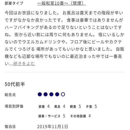
一般和室10畳～（禁煙）
部屋タイプ
今回はお世話になりました。 お風呂は露天までの階段が辛い
ですがなかなか良かったです。 食事は豪華ではありませんが
ハーフバイキングがあるので足りないということはないです
ね。 街から近い割には周りに何もありません。 宿にいるしか
ないのでウエルカムドリンクや、フロア後にビールやカクテ
ルでくつろげる 場所があってもいいかなと思いました。 自販
機なども辺鄙な場所でもないのに最近泊まった中では一番高
い...
続きをよむ
50代前半
総合点
4
4
5
5
項目別評価
部屋
風呂
朝食
夕食
5
4
接客・サービス
その他設備
2019年11月1日
宿泊日