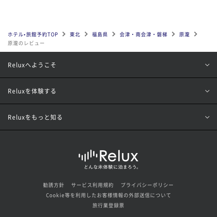
ホテル•旅館予約TOP
東北
福島県
会津・南会津・磐梯
原瀧
原瀧のレビュー
Reluxへようこそ
Reluxを体験する
Reluxをもっと知る
勧誘方針
サービス利用規約
プライバシーポリシー
Cookie等を利用したお客様情報の外部送信について
旅行業登録票