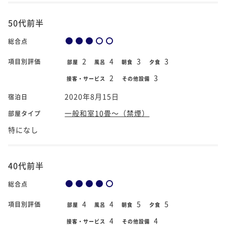
50代前半
総合点
2
4
3
3
項目別評価
部屋
風呂
朝食
夕食
2
3
接客・サービス
その他設備
2020年8月15日
宿泊日
一般和室10畳～（禁煙）
部屋タイプ
特になし
40代前半
総合点
4
4
5
5
項目別評価
部屋
風呂
朝食
夕食
4
4
接客・サービス
その他設備