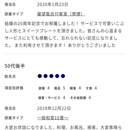
2020年1月23日
宿泊日
展望風呂付客室（禁煙）
部屋タイプ
結婚の20周年記念でお邪魔しました！ サービスで可愛いこぶ
し人形とスイーツプレートを頂きました。皆さんの心温まる
サービスにとても感動して、忘れられない記念になりまし
た。 また利用させて頂きます！ ありがとうございました
50代後半
総合点
4
5
4
4
項目別評価
部屋
風呂
朝食
夕食
4
4
接客・サービス
その他設備
2019年12月22日
宿泊日
一般和室10畳～
部屋タイプ
大変お世話になりました、料理、お風呂、接客、大変素晴ら