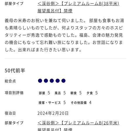
＜渓谷側＞【プレミアムルームB(38平米)
部屋タイプ
展望風呂付】禁煙
義母の米寿のお祝いを兼ねて伺いました。 部屋も食事もお湯
も素晴らしいものでしたが、何よりスタッフの方々のホスピ
タリティーが秀逸で感動ものでした。福島、会津の魅力発見
の機会にもなって忘れ難い旅になりました。お世話になりま
した。出来ればまた行きたい思います。
50代前半
総合点
5
5
5
5
項目別評価
部屋
風呂
朝食
夕食
5
4
接客・サービス
その他設備
2024年2月20日
宿泊日
＜渓谷側＞【プレミアムルームB(26平米)
部屋タイプ
展望風呂付】禁煙