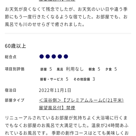
お天気が良くなくて残念でしたが、お天気のいい日や違う季
節にもう一度行きたくなるような宿でした。お部屋でも、お
風呂でも川のせせらぎで癒されました。
60歳以上
総合点
5
利用なし
5
5
項目別評価
部屋
風呂
朝食
夕食
5
3
接客・サービス
その他設備
2022年11月1日
宿泊日
＜渓谷側＞【プレミアムルームC(21平米)
部屋タイプ
展望風呂付】禁煙
リニューアルされているお部屋が気持ちよく大浴場に行くま
でもなくお部屋のお風呂で大満足でした。温泉が24時間あふ
れているお風呂です。 季節の創作コースはとても美味しくお