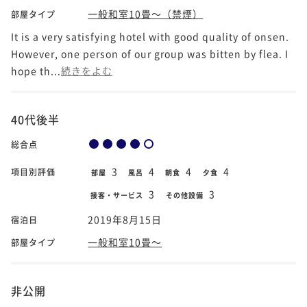
一般和室10畳～（禁煙）
部屋タイプ
It is a very satisfying hotel with good quality of onsen.
However, one person of our group was bitten by flea. I
hope th...
続きをよむ
40代後半
総合点
3
4
4
4
項目別評価
部屋
風呂
朝食
夕食
3
3
接客・サービス
その他設備
2019年8月15日
宿泊日
一般和室10畳～
部屋タイプ
非公開