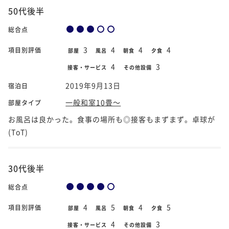
50代後半
総合点
3
4
4
4
項目別評価
部屋
風呂
朝食
夕食
4
3
接客・サービス
その他設備
2019年9月13日
宿泊日
一般和室10畳～
部屋タイプ
お風呂は良かった。食事の場所も◎接客もまずまず。卓球が
(ToT)
30代後半
総合点
4
5
4
5
項目別評価
部屋
風呂
朝食
夕食
4
3
接客・サービス
その他設備