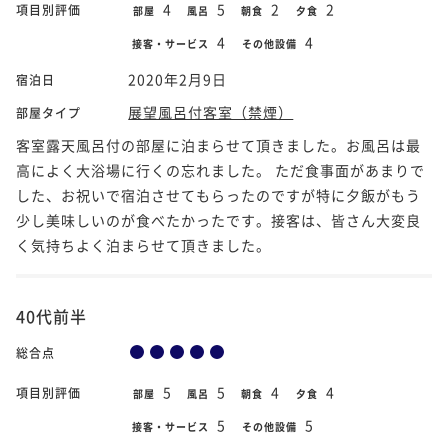
4
5
2
2
項目別評価
部屋
風呂
朝食
夕食
4
4
接客・サービス
その他設備
2020年2月9日
宿泊日
展望風呂付客室（禁煙）
部屋タイプ
客室露天風呂付の部屋に泊まらせて頂きました。お風呂は最
高によく大浴場に行くの忘れました。 ただ食事面があまりで
した、お祝いで宿泊させてもらったのですが特に夕飯がもう
少し美味しいのが食べたかったです。接客は、皆さん大変良
く気持ちよく泊まらせて頂きました。
40代前半
総合点
5
5
4
4
項目別評価
部屋
風呂
朝食
夕食
5
5
接客・サービス
その他設備