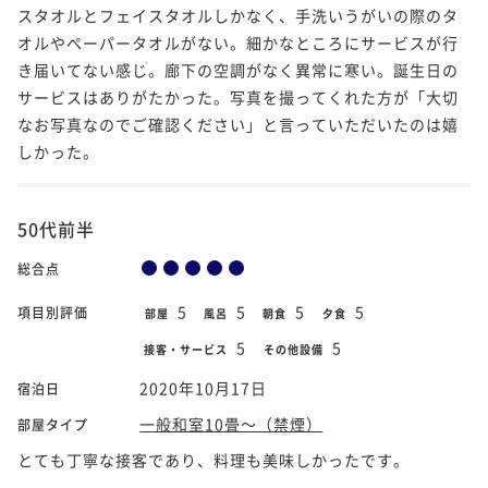
スタオルとフェイスタオルしかなく、手洗いうがいの際のタ
オルやペーパータオルがない。細かなところにサービスが行
き届いてない感じ。廊下の空調がなく異常に寒い。誕生日の
サービスはありがたかった。写真を撮ってくれた方が「大切
なお写真なのでご確認ください」と言っていただいたのは嬉
しかった。
50代前半
総合点
5
5
5
5
項目別評価
部屋
風呂
朝食
夕食
5
5
接客・サービス
その他設備
2020年10月17日
宿泊日
一般和室10畳～（禁煙）
部屋タイプ
とても丁寧な接客であり、料理も美味しかったです。