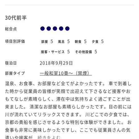
30代前半
総合点
5
5
5
5
項目別評価
部屋
風呂
朝食
夕食
5
5
接客・サービス
その他設備
2018年9月29日
宿泊日
一般和室10畳～（禁煙）
部屋タイプ
温泉、お食事、お部屋など全てがよかったです。 車で到着し
た時から従業員の皆様が笑顔で出迎えて下さるなど接客やお
もてなしが素晴らしく、滞在中は気持ちよく過ごすことが出
来ました。 清潔なお部屋も素晴らしかったです。目の前には
川が流れていてリラックスできます。 川どこでの夕食では、
京都の貴船を感じさせるような特別な体験ができました。 お
食事も非常に美味しかったですし、ここでも従業員さんの気
遣いや接客が...
続きをよむ