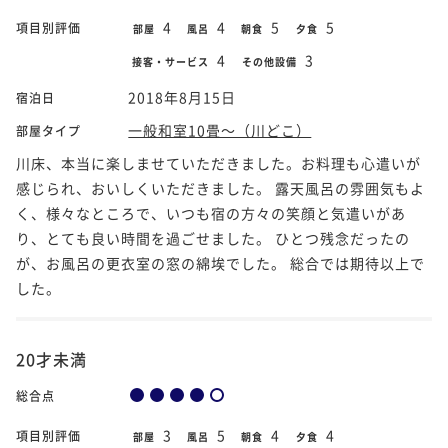
4
4
5
5
項目別評価
部屋
風呂
朝食
夕食
4
3
接客・サービス
その他設備
2018年8月15日
宿泊日
一般和室10畳～（川どこ）
部屋タイプ
川床、本当に楽しませていただきました。お料理も心遣いが
感じられ、おいしくいただきました。 露天風呂の雰囲気もよ
く、様々なところで、いつも宿の方々の笑顔と気遣いがあ
り、とても良い時間を過ごせました。 ひとつ残念だったの
が、お風呂の更衣室の窓の綿埃でした。 総合では期待以上で
した。
20才未満
総合点
3
5
4
4
項目別評価
部屋
風呂
朝食
夕食