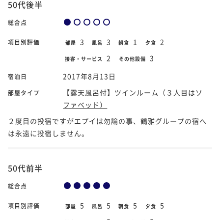
50代後半
総合点
3
3
1
2
項目別評価
部屋
風呂
朝食
夕食
2
3
接客・サービス
その他設備
2017年8月13日
宿泊日
【露天風呂付】ツインルーム（３人目はソ
部屋タイプ
ファベッド）
２度目の投宿ですがエプイは勿論の事、鶴雅グループの宿へ
は永遠に投宿しません。
50代前半
総合点
5
5
5
5
項目別評価
部屋
風呂
朝食
夕食