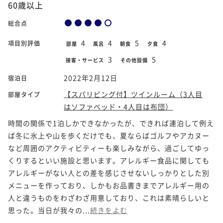
60歳以上
総合点
4
4
5
4
項目別評価
部屋
風呂
朝食
夕食
3
5
接客・サービス
その他設備
2022年2月12日
宿泊日
【スパリビング付】ツインルーム（3人目
部屋タイプ
はソファベッド・4人目は布団）
時間の関係で1泊しかできなかったが、できれば連泊して例え
ば冬に氷上や山を歩くだけでも、夏ならばゴルフやアカヌー
など周囲のアクティビティーも楽しみながら、過ごしてゆっ
くりするといい施設と思います。アレルギー食品に関しても
アレルギーがない人との差を感じさせないしっかりとした別
メニューを作っており、しかもお品書きまでアレルギー用の
人と違うものをわざわざ用意しており、これは素晴らしいと
思った。当日が我々の...
続きをよむ