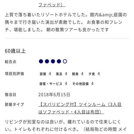
ファベッド）
上質で落ち着いたリゾートホテルでした。館内&amp;庭園の
隅々まで行き届いた演出が素敵でした。 お食事の和フレン
チ、堪能しました。 朝の散策ツアーも良かったです
60歳以上
総合点
4
4
4
4
項目別評価
部屋
風呂
朝食
夕食
4
4
接客・サービス
その他設備
2018年6月15日
宿泊日
【スパリビング付】ツインルーム（3人目
部屋タイプ
はソファベッド・4人目は布団）
リビングが別室なのは良いが、離れているので往来しにく
い。トイレもそれぞれに付けるべき。（結局殆どの時間 メイ