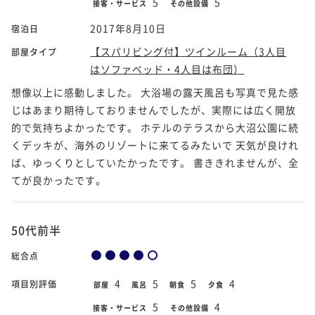
5
5
接客・サービス
その他設備
2017年8月10日
宿泊日
【スパリビング付】ツインルーム（3人目
部屋タイプ
はソファベッド・4人目は布団）
想像以上に感動しました。 大浴場の露天風呂も写真で見た感
じはあまり期待しておりませんでしたが、実際には広く開放
的で気持ちよかったです。 ホテルのテラスから大沼公園に続
くデッキが、海外のリゾートに来てるみたいで 天気が良けれ
ば、ゆっくりとしていたかったです。 書ききれませんが、全
てが良かったです。
50代前半
総合点
4
5
5
4
項目別評価
部屋
風呂
朝食
夕食
5
4
接客・サービス
その他設備