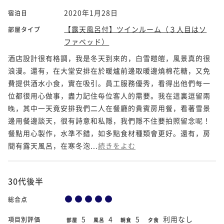
2020年1月28日
宿泊日
【露天風呂付】ツインルーム（３人目はソ
部屋タイプ
ファベッド）
酒店設計很有格調，我是冬天到來的，白雪皚皚，風景真的很
浪漫。還有，在大堂安排在於暖爐前邊取暖邊燒棉花糖，又免
費提供酒水小食，實在吸引。員工服務優秀，看得出他們每一
位都很用心做事，盡力記住每位客人的需要。我在這裏逗留兩
晚，其中一天竟安排我們二人在餐廳的貴賓房用餐，看著雪景
邊用餐邊談天，很有詩意和私隱，我們隱不住要拍照留念呢！
餐點用心製作，水準不錯，如多點食材種類會更好。還有，房
間有露天風呂，在寒冬泡...
続きをよむ
30代後半
総合点
5
4
5
利用なし
項目別評価
部屋
風呂
朝食
夕食