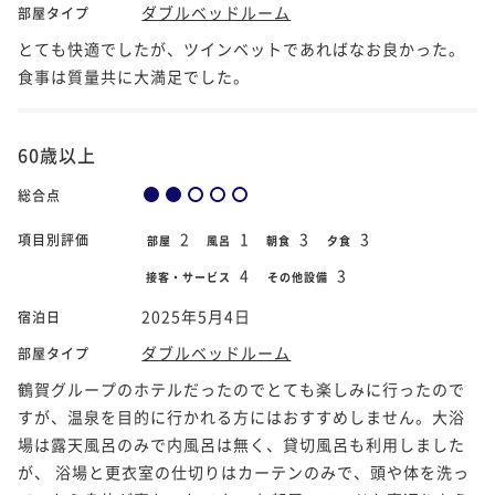
ダブルベッドルーム
部屋タイプ
とても快適でしたが、ツインベットであればなお良かった。
食事は質量共に大満足でした。
60歳以上
総合点
2
1
3
3
項目別評価
部屋
風呂
朝食
夕食
4
3
接客・サービス
その他設備
2025年5月4日
宿泊日
ダブルベッドルーム
部屋タイプ
鶴賀グループのホテルだったのでとても楽しみに行ったので
すが、温泉を目的に行かれる方にはおすすめしません。大浴
場は露天風呂のみで内風呂は無く、貸切風呂も利用しました
が、 浴場と更衣室の仕切りはカーテンのみで、頭や体を洗っ