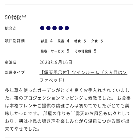
50代後半
総合点
4
4
5
5
項目別評価
部屋
風呂
朝食
夕食
5
5
接客・サービス
その他設備
2023年9月16日
宿泊日
【露天風呂付】ツインルーム（３人目はソ
部屋タイプ
ファベッド）
多年草を使ったガーデンがとても良くお手入れされていまし
た。夜のプロジェクションマッピングも素敵でした。 お食事
は本格フレンチご提供の鶴雅さんは初めてでしたがとても美
味しかったです。 部屋の作りも半露天のお風呂も広々として
おり、朝は小鳥の鳴き声を楽しみながら温泉につかる事が出
来て幸せでした。