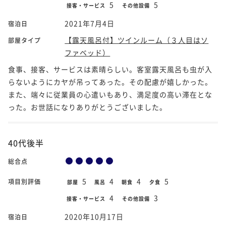
5
5
接客・サービス
その他設備
2021年7月4日
宿泊日
【露天風呂付】ツインルーム（３人目はソ
部屋タイプ
ファベッド）
食事、接客、サービスは素晴らしい。客室露天風呂も虫が入
らないようにカヤが吊ってあった。その配慮が嬉しかった。
また、端々に従業員の心遣いもあり、満足度の高い滞在とな
った。お世話になりありがとうございました。
40代後半
総合点
5
4
4
5
項目別評価
部屋
風呂
朝食
夕食
4
3
接客・サービス
その他設備
2020年10月17日
宿泊日