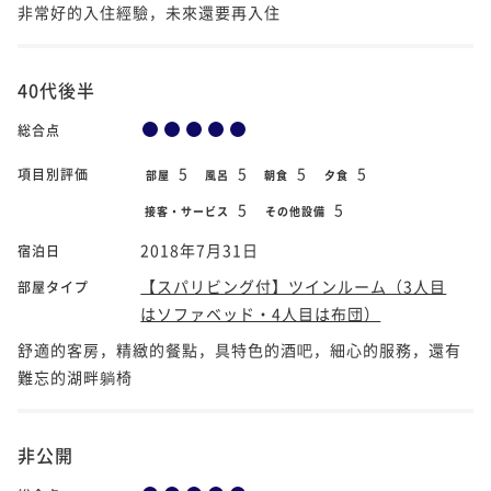
非常好的入住經驗，未來還要再入住
40代後半
総合点
5
5
5
5
項目別評価
部屋
風呂
朝食
夕食
5
5
接客・サービス
その他設備
2018年7月31日
宿泊日
【スパリビング付】ツインルーム（3人目
部屋タイプ
はソファベッド・4人目は布団）
舒適的客房，精緻的餐點，具特色的酒吧，細心的服務，還有
難忘的湖畔躺椅
非公開