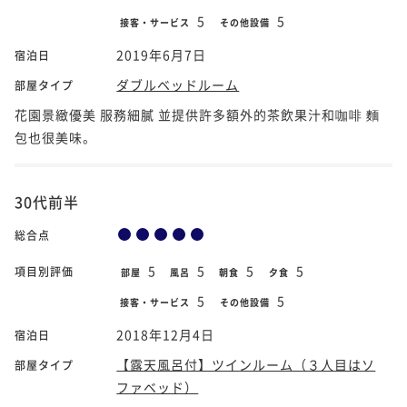
5
5
接客・サービス
その他設備
2019年6月7日
宿泊日
ダブルベッドルーム
部屋タイプ
花園景緻優美 服務細膩 並提供許多額外的茶飲果汁和咖啡 麵
包也很美味。
30代前半
総合点
5
5
5
5
項目別評価
部屋
風呂
朝食
夕食
5
5
接客・サービス
その他設備
2018年12月4日
宿泊日
【露天風呂付】ツインルーム（３人目はソ
部屋タイプ
ファベッド）