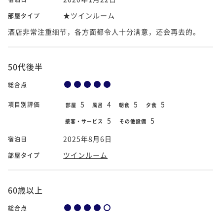
★ツインルーム
部屋タイプ
酒店非常注重细节，各方面都令人十分满意，还会再去的。
50代後半
総合点
5
4
5
5
項目別評価
部屋
風呂
朝食
夕食
5
5
接客・サービス
その他設備
2025年8月6日
宿泊日
ツインルーム
部屋タイプ
60歳以上
総合点