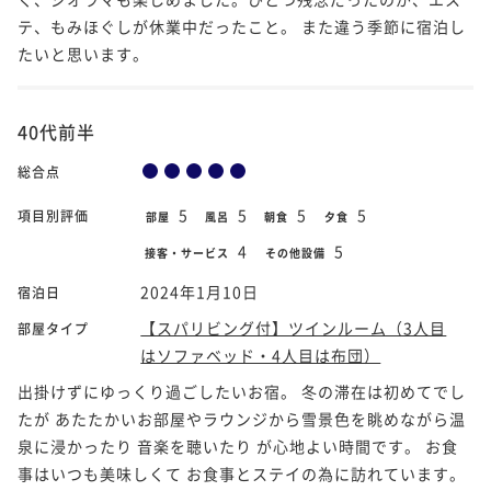
テ、もみほぐしが休業中だったこと。 また違う季節に宿泊し
たいと思います。
40代前半
総合点
5
5
5
5
項目別評価
部屋
風呂
朝食
夕食
4
5
接客・サービス
その他設備
2024年1月10日
宿泊日
【スパリビング付】ツインルーム（3人目
部屋タイプ
はソファベッド・4人目は布団）
出掛けずにゆっくり過ごしたいお宿。 冬の滞在は初めてでし
たが あたたかいお部屋やラウンジから雪景色を眺めながら温
泉に浸かったり 音楽を聴いたり が心地よい時間です。 お食
事はいつも美味しくて お食事とステイの為に訪れています。