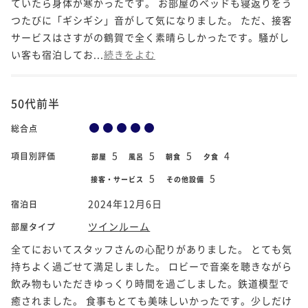
ていたら身体が寒かったです。 お部屋のベッドも寝返りをう
つたびに「ギシギシ」音がして気になりました。 ただ、接客
サービスはさすがの鶴賀で全く素晴らしかったです。騒がし
い客も宿泊してお...
続きをよむ
50代前半
総合点
5
5
5
4
項目別評価
部屋
風呂
朝食
夕食
5
5
接客・サービス
その他設備
2024年12月6日
宿泊日
ツインルーム
部屋タイプ
全てにおいてスタッフさんの心配りがありました。 とても気
持ちよく過ごせて満足しました。 ロビーで音楽を聴きながら
飲み物もいただきゆっくり時間を過ごしました。鉄道模型で
癒されました。 食事もとても美味しいかったです。少しだけ