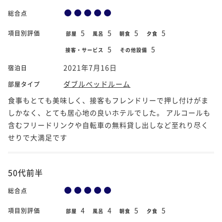
総合点
5
5
5
5
項目別評価
部屋
風呂
朝食
夕食
5
5
接客・サービス
その他設備
2021年7月16日
宿泊日
ダブルベッドルーム
部屋タイプ
食事もとても美味しく、接客もフレンドリーで押し付けがま
しかなく、とても居心地の良いホテルでした。 アルコールも
含むフリードリンクや自転車の無料貸し出しなど至れり尽く
せりで大満足です
50代前半
総合点
4
4
5
5
項目別評価
部屋
風呂
朝食
夕食