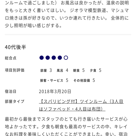
ンルームで過ごしました） お風呂は良かったが、温泉の説明
をもっと大きく書いてほしい。 ジオラマ模型鉄道、マシュマ
ロ焼きは孫が好きなので、いつか連れて行きたい。 全体的に
少し照明が暗い感じがする。
40代後半
総合点
3
4
5
5
項目別評価
部屋
風呂
朝食
夕食
5
5
接客・サービス
その他設備
2018年3月20日
宿泊日
【スパリビング付】ツインルーム（3人目
部屋タイプ
はソファベッド・4人目は布団）
最初から最後までスタッフのとても行き届いたサービスが心
地よかったです。夕食も朝食も最高のサービスの中、キレイ
なお料理を美味しくいただくことができました。幸い、宿泊