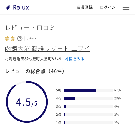
会員登録
ログイン
レビュー・口コミ
リゾート
函館大沼 鶴雅リゾート エプイ
北海道亀田郡七飯町大沼町85−9
地図をみる
レビューの総合点
（46件）
5点
67
%
4.5
4点
23
%
/5
3点
4
%
2点
2
%
1点
2
%