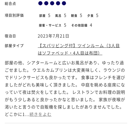
総合点
5
5
5
5
項目別評価
部屋
風呂
朝食
夕食
5
4
接客・サービス
その他設備
2023年7月21日
宿泊日
【スパリビング付】ツインルーム（3人目
部屋タイプ
はソファベッド・4人目は布団）
部屋の他、シアタールームと広いお風呂があり、ゆったり過
ごせました。 ウエルカムプリンは大変美味しく、ラウンジの
でドリンクサービスも良かったです。 食事はフレンチを選び
ましたがどれも美味しく頂きました。 中庭を眺める座席にな
っていて夜は焚火をしてました。 レストランでお料理の説明
がもう少しあると良かったかなと思いました。 家族が夜喉が
渇いたと言うので自販機を探しましたがありませんでした。
どこかに1...
続きをよむ