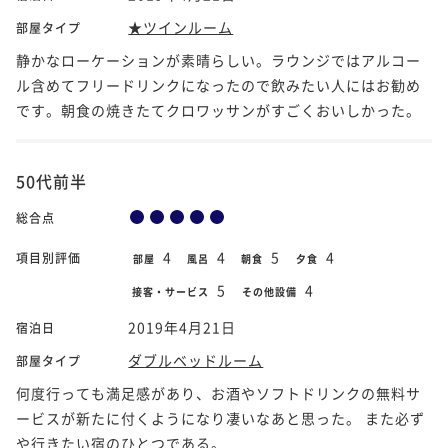
★ツインルーム
部屋タイプ
静かなローケーションが素晴らしい。ラウンジではアルコー
ル含めてフリードリンクになったので飲みたい人にはお勧め
です。朝食の焼きたてクロワッサンがすごくおいしかった。
50代前半
総合点
4
4
5
4
項目別評価
部屋
風呂
朝食
夕食
5
4
接客・サービス
その他設備
2019年4月21日
宿泊日
ダブルベッドルーム
部屋タイプ
何度行っても満足感があり、お酒やソフトドリンクの無料サ
ービスが新たに付くようになり凄いなあと思った。 また必ず
や行きたい宿のひとつである。