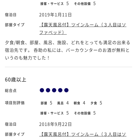
5
5
接客・サービス
その他設備
2019年1月11日
宿泊日
【露天風呂付】ツインルーム（３人目はソ
部屋タイプ
ファベッド）
夕食/朝食、部屋、風呂、施設、どれをとっても満足の出来る
宿泊先です。 呑助の私には、バーカウンターのお酒が無料と
いうのも魅力でした！
60歳以上
総合点
5
4
4
5
項目別評価
部屋
風呂
朝食
夕食
5
5
接客・サービス
その他設備
2018年9月22日
宿泊日
【露天風呂付】ツインルーム（３人目はソ
部屋タイプ