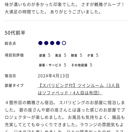
味が濃いものが多かった印象でした。 さすが鶴雅グループ！
大満足の時間でした。 ありがとうございました。
50代前半
総合点
5
5
5
5
項目別評価
部屋
風呂
朝食
夕食
5
5
接客・サービス
その他設備
2024年4月13日
宿泊日
【スパリビング付】ツインルーム（3人目
部屋タイプ
はソファベッド・4人目は布団）
４箇所目の鶴雅さん宿泊。 スパリビングのお部屋に宿泊しま
した。 碧の座さんや鄙の座さんとは違った感じのお部屋でプ
ロジェクターが楽しめました。 お風呂も気持ちよく、備品も
充実してとてもゆっくりできました。ラウンジの雰囲気もよ
く、ジオラマも楽しめました。ひとつ残念だったのが、エス