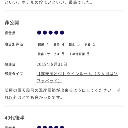
といい、ホテルの佇まいといい、最高でした。
非公開
総合点
4
4
5
5
項目別評価
部屋
風呂
朝食
夕食
5
5
接客・サービス
その他設備
2019年8月31日
宿泊日
【露天風呂付】ツインルーム（３人目はソ
部屋タイプ
ファベッド）
部屋の露天風呂の温度調節が出来るようにしてください。 そ
れ以外はとても良かったです。
40代後半
総合点