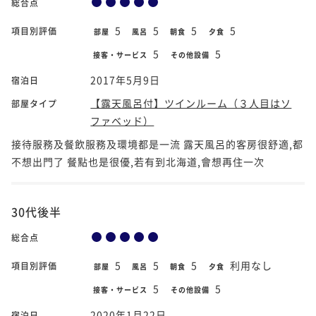
総合点
5
5
5
5
項目別評価
部屋
風呂
朝食
夕食
5
5
接客・サービス
その他設備
2017年5月9日
宿泊日
【露天風呂付】ツインルーム（３人目はソ
部屋タイプ
ファベッド）
接待服務及餐飲服務及環境都是一流 露天風呂的客房很舒適,都
不想出門了 餐點也是很優,若有到北海道,會想再住一次
30代後半
総合点
5
5
5
利用なし
項目別評価
部屋
風呂
朝食
夕食
5
5
接客・サービス
その他設備
2020年1月22日
宿泊日