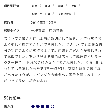
5
5
5
5
項目別評価
部屋
風呂
朝食
夕食
5
4
接客・サービス
その他設備
2019年3月23日
宿泊日
一棟貸切 館内禁煙
部屋タイプ
スタッフの皆さんには本当に親切にして頂き、とても気持ち
よく楽しく過ごすことができました。 えんはとても素敵な自
分の別荘のように気持ちよくて。内装もこだわりが感じられ
て素敵でした。窓から見える景色は広々して解放感とリラッ
クス一杯で。 お風呂の桧の香りに癒されました。 夕食も朝食
もとても美味しかったです‼️ 一点だけ、玄関と縁側の境に扉
があったほうが、リビングから縁側への障子を開け放すこと
ができて良い...
続きをよむ
50代前半
総合点