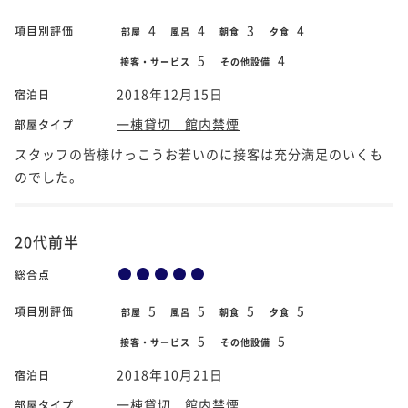
4
4
3
4
項目別評価
部屋
風呂
朝食
夕食
5
4
接客・サービス
その他設備
2018年12月15日
宿泊日
一棟貸切 館内禁煙
部屋タイプ
スタッフの皆様けっこうお若いのに接客は充分満足のいくも
のでした。
20代前半
総合点
5
5
5
5
項目別評価
部屋
風呂
朝食
夕食
5
5
接客・サービス
その他設備
2018年10月21日
宿泊日
一棟貸切 館内禁煙
部屋タイプ