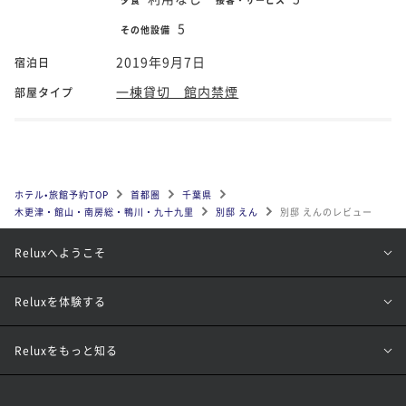
5
その他設備
2019年9月7日
宿泊日
一棟貸切 館内禁煙
部屋タイプ
ホテル•旅館予約TOP
首都圏
千葉県
木更津・館山・南房総・鴨川・九十九里
別邸 えん
別邸 えんのレビュー
Reluxへようこそ
Reluxを体験する
Reluxをもっと知る