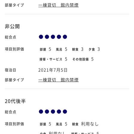
一棟貸切 館内禁煙
部屋タイプ
非公開
総合点
5
5
3
3
項目別評価
部屋
風呂
朝食
夕食
5
5
接客・サービス
その他設備
2021年7月5日
宿泊日
一棟貸切 館内禁煙
部屋タイプ
20代後半
総合点
5
5
利用なし
項目別評価
部屋
風呂
朝食
利用なし
5
夕食
接客・サービス