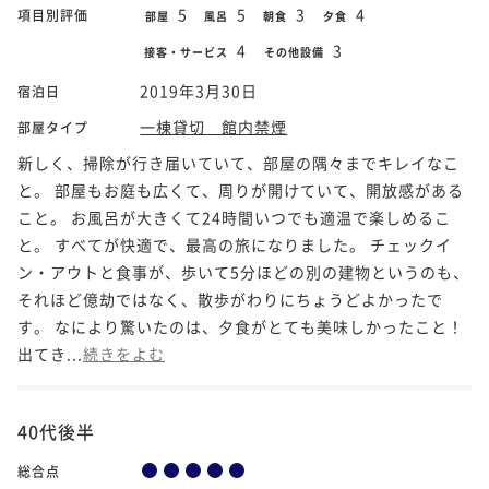
5
5
3
4
項目別評価
部屋
風呂
朝食
夕食
4
3
接客・サービス
その他設備
2019年3月30日
宿泊日
一棟貸切 館内禁煙
部屋タイプ
新しく、掃除が行き届いていて、部屋の隅々までキレイなこ
と。 部屋もお庭も広くて、周りが開けていて、開放感がある
こと。 お風呂が大きくて24時間いつでも適温で楽しめるこ
と。 すべてが快適で、最高の旅になりました。 チェックイ
ン・アウトと食事が、歩いて5分ほどの別の建物というのも、
それほど億劫ではなく、散歩がわりにちょうどよかったで
す。 なにより驚いたのは、夕食がとても美味しかったこと！
出てき...
続きをよむ
40代後半
総合点