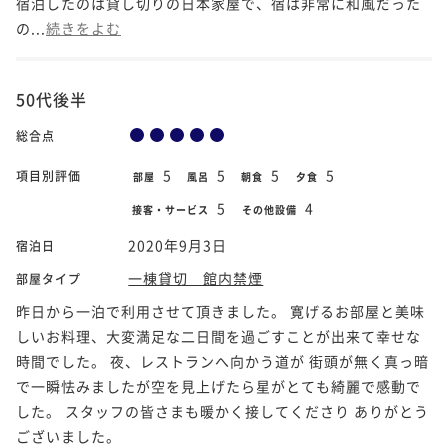
宿泊したのは貸し切りの日本家屋で、宿は非常に和風だった
の...
続きをよむ
50代後半
総合点
5
5
5
5
項目別評価
部屋
風呂
朝食
夕食
5
4
接客・サービス
その他設備
2020年9月3日
宿泊日
一棟貸切 館内禁煙
部屋タイプ
昨日から一泊で利用させて頂きました。 寛げるお部屋と美味
しいお料理、大変満足な二日間を過ごすことが出来て幸せな
時間でした。 夜、レストランへ向かう道が 街頭が無く真っ暗
で一瞬怯みましたが空を見上げたら星がとても綺麗で感動で
した。 スタッフの皆さまも暖かく接してくださり ありがとう
ございました。