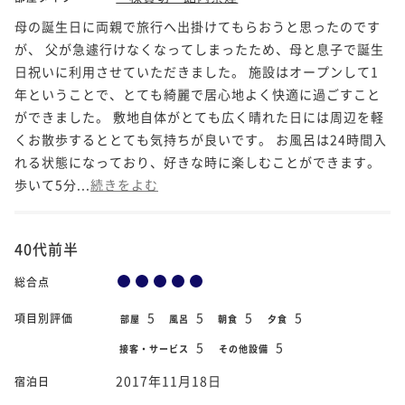
母の誕生日に両親で旅行へ出掛けてもらおうと思ったのです
が、 父が急遽行けなくなってしまったため、母と息子で誕生
日祝いに利用させていただきました。 施設はオープンして1
年ということで、とても綺麗で居心地よく快適に過ごすこと
ができました。 敷地自体がとても広く晴れた日には周辺を軽
くお散歩するととても気持ちが良いです。 お風呂は24時間入
れる状態になっており、好きな時に楽しむことができます。
歩いて5分...
続きをよむ
40代前半
総合点
5
5
5
5
項目別評価
部屋
風呂
朝食
夕食
5
5
接客・サービス
その他設備
2017年11月18日
宿泊日