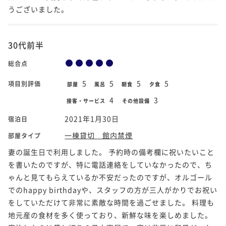
うございました。
30代前半
総合点
5
5
5
5
項目別評価
部屋
風呂
朝食
夕食
4
3
接客・サービス
その他設備
2021年1月30日
宿泊日
一棟貸切 館内禁煙
部屋タイプ
妻の誕生日で利用しました。 予約時の備考欄に祝いたいこと
を書いたのですが、特に電話連絡をしていなかったので、ち
ゃんと見てもらえているか不安だったのですが、オルゴール
でのhappy birthdayや、スタッフの方が三人がかりでお祝い
をしていただけて非常に素敵な時間を過ごせました。 料理も
地元産の食材を多く使っており、新鮮な味を楽しめました。