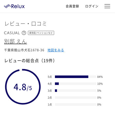
会員登録
ログイン
レビュー・口コミ
貸別荘/ペンションなど
別邸 えん
千葉県館山市犬石1678-36
地図をみる
レビューの総合点
（19件）
5点
84
%
4.8
4点
10
%
/5
3点
5
%
2点
0
%
1点
0
%