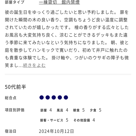
一棟貸切 館内禁煙
部屋タイプ
彼の誕生日をゆっくり過ごしたいと思い予約しました。 扉を
開けた瞬間の木の良い香り、空調もちょうど良い温度に調整
されていたのが嬉しかったです。 檜の香りがする広々とした
お風呂も大変気持ち良く、涼むことができるデッキもまた違
う季節に来てみたいなという気持ちになりました。 朝、彼と
庭を散歩してハンモックで寛いだり、初めて井戸に触れたの
も貴重な体験でした。 掛け軸や、つがいのウサギの障子も微
笑まし...
続きをよむ
50代前半
総合点
4
4
5
5
項目別評価
部屋
風呂
朝食
夕食
5
4
接客・サービス
その他設備
2024年10月12日
宿泊日