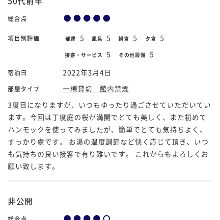
50代前半
総合点
5
5
5
5
項目別評価
部屋
風呂
朝食
夕食
5
5
接客・サービス
その他設備
2022年3月4日
宿泊日
一棟貸切 館内禁煙
部屋タイプ
3度目になりますが、いつもゆったり過ごさせていただいてい
ます。今回は丁度庭の桜が満開でとても美しく、また初めて
ハンモックを使ってみましたが、簡単でとても気持ちよく、
すっかり虜です。 お湯の温度調節など快く応じて頂き、いつ
も気持ちの良い接客で有り難いです。 これからもよろしくお
願い致します。
非公開
総合点