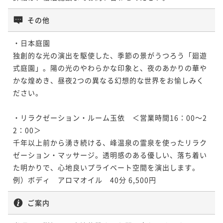
その他
・日本庭園

独創的な光の演出を駆使した、季節の景がうつろう「廻遊
式庭園」。陽の光のやわらかな印象と、夜のあかりの華や
かな煌めき、昼夜2つの異なる幻想的な世界をお愉しみく
ださい。

・リラクゼーション・ルーム玉依　＜営業時間16：00～2
2：00＞

千年以上前から湧き続ける、峰温泉の霊泉を使ったリラク
ゼーション・マッサージ。透明感のある優しい、落ち着い
た明かりで、心地良いプライベート空間を演出します。

例）ボディ　アロマオイル　40分 6,500円
ご案内