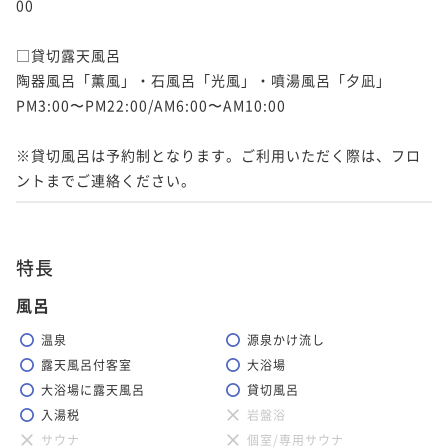
00

□貸切露天風呂

陶器風呂「薫風」・石風呂「光風」・噴湯風呂「夕凪」

PM3:00〜PM22:00/AM6:00〜AM10:00

※貸切風呂は予約制となります。ご利用いただく際は、フロ
ントまでご連絡ください。
特長
風呂
温泉
源泉かけ流し
露天風呂付客室
大浴場
大浴場に露天風呂
貸切風呂
入湯税
岩盤浴
サウナ
個室/専用サウナ