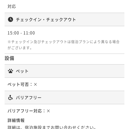
対応
ポイント即利用で
最大7％OFF
¥116,000~
¥ 107,880 ~
チェックイン・チェックアウト
2名
15:00
- 11:00
※チェックイン及びチェックアウトは宿泊プランにより異なる場合
露天風呂付き離れ 洋室(定員2名)
がございます。
設備
51平米
禁煙
無料Wi-Fi
ツイン
ペット
ポイント即利用で
最大7％OFF
¥116,000~
¥ 107,880 ~
ペット可否：
×
2名
バリアフリー
バリアフリー対応：
×
詳細情報
詳細は、宿泊施設までお問い合わせください。