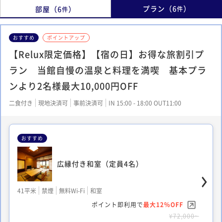
プラン
（
6
）
部屋
（
6
）
件
件
おすすめ
ポイントアップ
【Relux限定価格】【宿の日】お得な旅割引プ
ラン 当館自慢の温泉と料理を満喫 基本プラ
ンより2名様最大10,000円OFF
二食付き
現地決済可
事前決済可
IN 15:00 - 18:00 OUT11:00
おすすめ
広縁付き和室（定員4名）
41平米
禁煙
無料Wi-Fi
和室
ポイント即利用で
最大12％OFF
¥72,000~