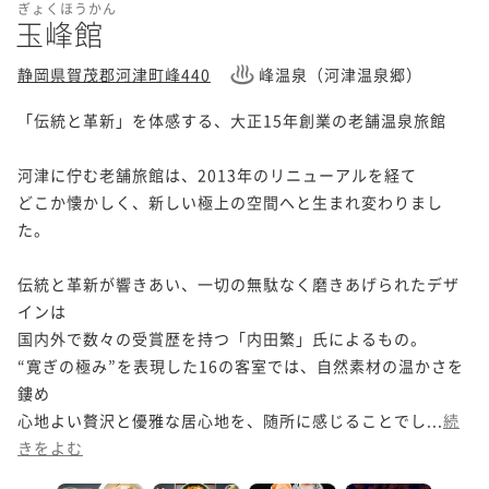
ぎょくほうかん
玉峰館
静岡県賀茂郡河津町峰440
峰温泉（河津温泉郷）
「伝統と革新」を体感する、大正15年創業の老舗温泉旅館

河津に佇む老舗旅館は、2013年のリニューアルを経て

どこか懐かしく、新しい極上の空間へと生まれ変わりまし
た。

伝統と革新が響きあい、一切の無駄なく磨きあげられたデザ
インは

国内外で数々の受賞歴を持つ「内田繁」氏によるもの。

“寛ぎの極み”を表現した16の客室では、自然素材の温かさを
鏤め

心地よい贅沢と優雅な居心地を、随所に感じることでし...
続
きをよむ