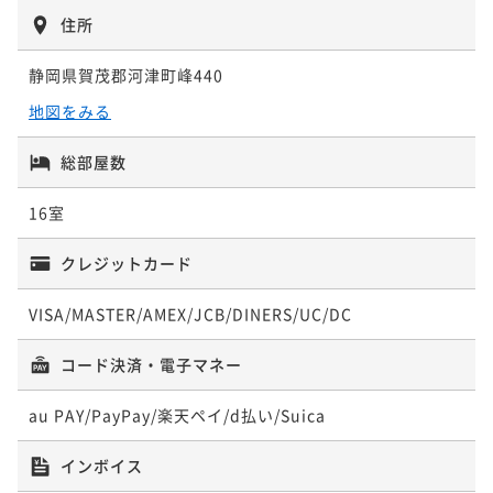
ポイント即利用で
最大7％OFF
住所
¥111,000~
¥90,000~
¥ 103,230 ~
2名
¥ 83,700 ~
2名
静岡県賀茂郡河津町峰440
地図をみる
露天風呂付き離れ 和洋室(定員4名)
総部屋数
露天風呂付き客室
16室
51平米
禁煙
無料Wi-Fi
和洋室（ツイン）
56平米
禁煙
無料Wi-Fi
ツイン
ポイント即利用で
最大7％OFF
クレジットカード
ポイント即利用で
最大7％OFF
¥111,000~
¥100,000~
¥ 103,230 ~
2名
¥ 93,000 ~
VISA/MASTER/AMEX/JCB/DINERS/UC/DC
2名
コード決済・電子マネー
au PAY/PayPay/楽天ペイ/d払い/Suica
露天風呂付き離れ 和洋室(定員4名)
インボイス
51平米
禁煙
無料Wi-Fi
和洋室（ツイン）