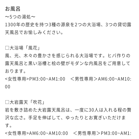
お風呂
〜5つの湯処〜

1300年の歴史を持つ3種の源泉を2つの大浴場、3つの貸切露
天風呂でお愉しみください。

□大浴場「風花」

風、光、木々の豊かさを感じられる大浴場です。ヒバ作りの
露天風呂と黒い浴槽と桧の壁がモダンな内風呂をご用意して
おります。

<女性専用>PM3:00~AM1:00　＜男性専用＞AM6:00~AM10:
00

□大岩露天「吹花」

岩を敷き詰めた大岩露天風呂は、一度に30人は入れる程の贅
沢な広さ。手足を伸ばして、ゆったりとお寛ぎいただけま
す。

<女性専用>AM6:00~AM10:00　＜男性専用＞PM3:00~AM1: