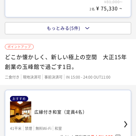
¥81,000~
¥ 63,360 ~
2名
¥ 75,330 ~
2名
もっとみる(5件)
露天風呂付き客室
大正モダン ツインルーム
ポイントアップ
56平米
禁煙
無料Wi-Fi
ツイン
38平米
禁煙
無料Wi-Fi
ツイン
どこか懐かしく、新しい極上の空間 大正15年
ポイント即利用で
最大12％OFF
ポイント即利用で
最大7％OFF
創業の玉峰館で過ごす1日。
¥82,000~
¥81,000~
¥ 72,160 ~
2名
¥ 75,330 ~
二食付き
現地決済可
事前決済可
IN 15:00 - 24:00 OUT11:00
2名
おすすめ
露天風呂付き離れ 洋室(定員2名)
広縁付き和室 (ベッドタイプ)
広縁付き和室（定員4名）
51平米
禁煙
無料Wi-Fi
ツイン
41平米
禁煙
無料Wi-Fi
ツイン
ポイント即利用で
最大12％OFF
41平米
禁煙
無料Wi-Fi
和室
ポイント即利用で
最大7％OFF
¥98,000~