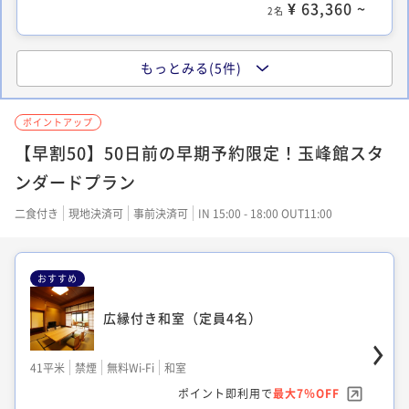
¥ 63,360 ~
2名
もっとみる(5件)
広縁付き和室 (ベッドタイプ)
ポイントアップ
【早割50】50日前の早期予約限定！玉峰館スタ
41平米
禁煙
無料Wi-Fi
ツイン
ポイント即利用で
最大12％OFF
ンダードプラン
¥72,000~
¥ 63,360 ~
二食付き
現地決済可
事前決済可
IN 15:00 - 18:00 OUT11:00
2名
おすすめ
大正モダン ツインルーム
広縁付き和室（定員4名）
38平米
禁煙
無料Wi-Fi
ツイン
41平米
禁煙
無料Wi-Fi
和室
ポイント即利用で
最大12％OFF
ポイント即利用で
最大7％OFF
¥72,000~