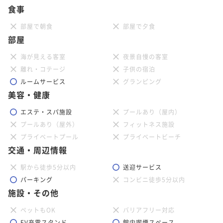
食事
部屋で朝食
部屋で夕食
部屋
海が見える客室
夜景自慢の客室
離れ・コテージ
子供の宿泊
ルームサービス
グランピング
美容・健康
エステ・スパ施設
プールあり（屋内）
プールあり（屋外）
フィットネス施設
プライベートプール
プライベートビーチ
交通・周辺情報
駅から徒歩5分以内
送迎サービス
パーキング
コンビニ徒歩5分以内
施設・その他
ペットもOK
バリアフリー対応
EV充電スタンド
館内喫煙スペース