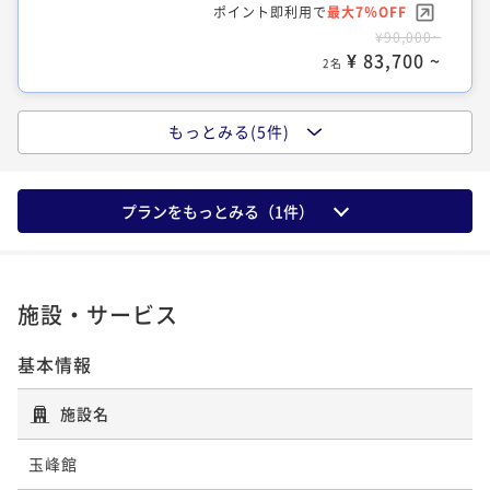
ポイント即利用で
最大7％OFF
ポイント即利用で
最大7％OFF
¥83,000~
¥90,000~
¥108,000~
¥ 77,190 ~
2名
¥ 83,700 ~
¥ 100,440 ~
2名
2名
もっとみる(5件)
露天風呂付き客室
露天風呂付き離れ 洋室(定員2名)
広縁付き和室 (ベッドタイプ)
プランをもっとみる（
1
件）
56平米
禁煙
無料Wi-Fi
ツイン
51平米
41平米
禁煙
禁煙
無料Wi-Fi
無料Wi-Fi
ツイン
ツイン
ポイント即利用で
最大7％OFF
ポイント即利用で
ポイント即利用で
最大7％OFF
最大7％OFF
¥95,000~
¥108,000~
¥90,000~
¥ 88,350 ~
2名
¥ 100,440 ~
¥ 83,700 ~
施設・サービス
2名
2名
基本情報
露天風呂付き離れ 洋室(定員2名)
施設名
大正モダン ツインルーム
51平米
禁煙
無料Wi-Fi
ツイン
玉峰館
38平米
禁煙
無料Wi-Fi
ツイン
ポイント即利用で
最大7％OFF