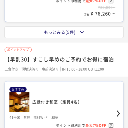
ポイント即利用で
最大7％OFF
¥81,000~
¥ 86,240 ~
2名
¥82,000~
¥ 75,330 ~
2名
¥ 76,260 ~
2名
もっとみる(5件)
露天風呂付き離れ 和洋室(定員4名)
露天風呂付き客室
大正モダン ツインルーム
51平米
禁煙
無料Wi-Fi
和洋室（ツイン）
ポイントアップ
56平米
禁煙
無料Wi-Fi
ツイン
ポイント即利用で
最大12％OFF
38平米
禁煙
無料Wi-Fi
ツイン
【早割30】すこし早めのご予約でお得に宿泊
ポイント即利用で
最大7％OFF
¥98,000~
ポイント即利用で
最大7％OFF
¥93,000~
¥ 86,240 ~
二食付き
現地決済可
事前決済可
IN 15:00 - 18:00 OUT11:00
2名
¥82,000~
¥ 86,490 ~
2名
¥ 76,260 ~
2名
おすすめ
広縁付き和室（定員4名）
露天風呂付き離れ 和洋室(定員4名)
広縁付き和室 (ベッドタイプ)
41平米
禁煙
無料Wi-Fi
和室
51平米
禁煙
無料Wi-Fi
和洋室（ツイン）
41平米
禁煙
無料Wi-Fi
ツイン
ポイント即利用で
最大7％OFF
ポイント即利用で
最大7％OFF