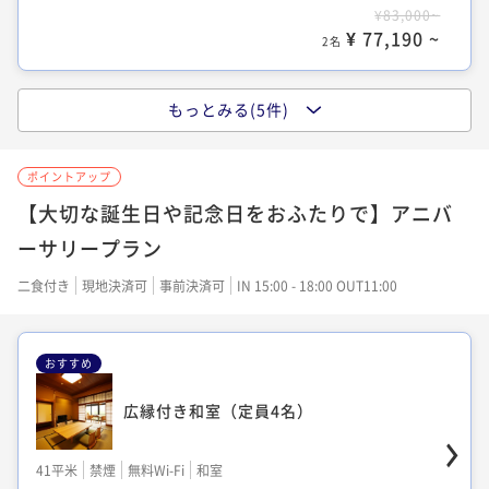
ポイント即利用で
最大7％OFF
¥83,000~
¥109,000~
¥82,000~
¥ 77,190 ~
¥ 101,370 ~
2名
2名
¥ 76,260 ~
2名
もっとみる(5件)
露天風呂付き離れ 洋室(定員2名)
大正モダン ツインルーム
露天風呂付き客室
ポイントアップ
51平米
38平米
禁煙
禁煙
無料Wi-Fi
無料Wi-Fi
ツイン
ツイン
【大切な誕生日や記念日をおふたりで】アニバ
56平米
禁煙
無料Wi-Fi
ツイン
ポイント即利用で
ポイント即利用で
最大7％OFF
最大7％OFF
ーサリープラン
ポイント即利用で
最大7％OFF
¥109,000~
¥83,000~
¥92,000~
¥ 101,370 ~
¥ 77,190 ~
二食付き
現地決済可
事前決済可
IN 15:00 - 18:00 OUT11:00
2名
2名
¥ 85,560 ~
2名
おすすめ
広縁付き和室 (ベッドタイプ)
広縁付き和室（定員4名）
露天風呂付き離れ 和洋室(定員4名)
41平米
禁煙
無料Wi-Fi
ツイン
41平米
禁煙
無料Wi-Fi
和室
51平米
禁煙
無料Wi-Fi
和洋室（ツイン）
ポイント即利用で
最大7％OFF