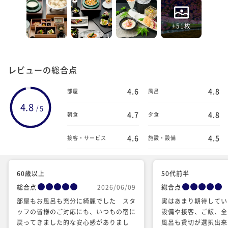
+51枚
レビューの総合点
4.6
4.8
部屋
風呂
4.8
5
/
4.7
4.8
朝食
夕食
4.6
4.5
接客・サービス
施設・設備
60歳以上
50代前半
総合点
2026/06/09
総合点
部屋もお風呂も充分に綺麗でした スタ
実はあまり期待してい
ッフの皆様のご対応にも、いつもの宿に
設備や接客、ご飯、全
戻ってきました的な安心感がありまし
風呂も貸切が選択出来