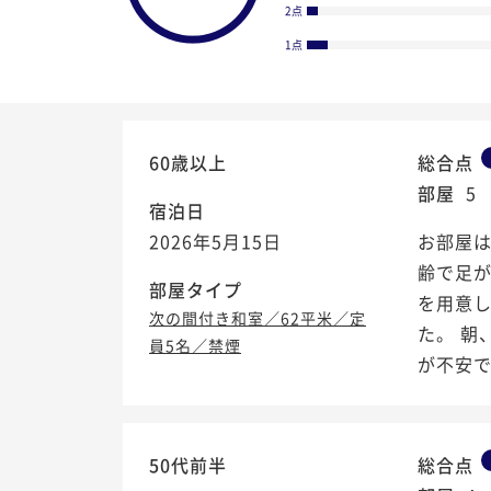
2点
1点
60歳以上
総合点
部屋
5
宿泊日
2026年5月15日
お部屋
齢で足
部屋タイプ
を用意
次の間付き和室／62平米／定
た。 
員5名／禁煙
が不安でし
4.0
/5
50代前半
総合点