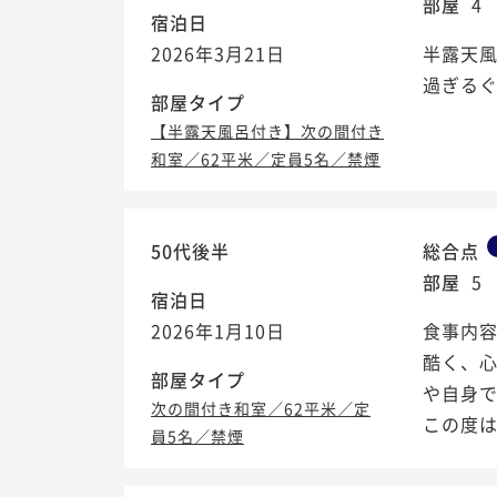
部屋
4
宿泊日
2026年3月21日
半露天
過ぎる
部屋タイプ
【半露天風呂付き】次の間付き
和室／62平米／定員5名／禁煙
50代後半
総合点
部屋
5
宿泊日
2026年1月10日
食事内
酷く、
部屋タイプ
や自身
次の間付き和室／62平米／定
この度
員5名／禁煙