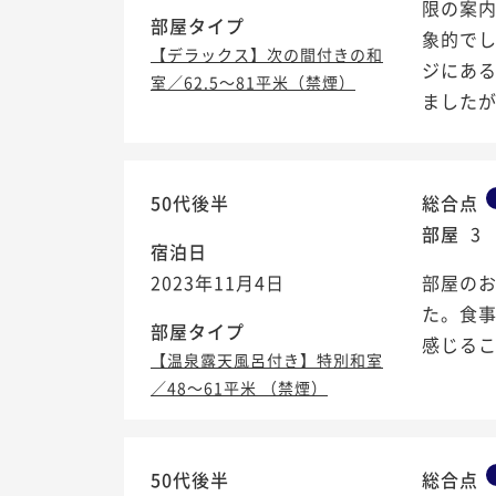
限の案
部屋タイプ
象的で
【デラックス】次の間付きの和
ジにある
室／62.5～81平米（禁煙）
ましたが.
50代後半
総合点
部屋
3
宿泊日
2023年11月4日
部屋の
た。食
部屋タイプ
感じる
【温泉露天風呂付き】特別和室
／48～61平米 （禁煙）
50代後半
総合点