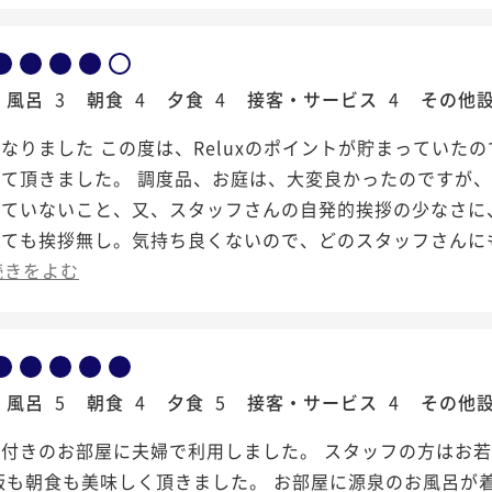
風呂
3
朝食
4
夕食
4
接客・サービス
4
その他
なりました この度は、Reluxのポイントが貯まっていた
せて頂きました。 調度品、お庭は、大変良かったのですが
っていないこと、又、スタッフさんの自発的挨拶の少なさに
っても挨拶無し。気持ち良くないので、どのスタッフさんに
続きをよむ
風呂
5
朝食
4
夕食
5
接客・サービス
4
その他
呂付きのお部屋に夫婦で利用しました。 スタッフの方はお
飯も朝食も美味しく頂きました。 お部屋に源泉のお風呂が