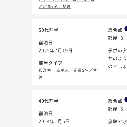
／定員7名／禁煙
50代前半
総合点
部屋
3
宿泊日
2025年7月19日
子供の
かのよ
部屋タイプ
のでしょ
和洋室／55平米／定員5名／禁
煙
40代前半
総合点
部屋
5
宿泊日
2024年1月6日
旅館で