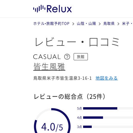
ホテル•旅館予約TOP
山陰・山陽
鳥取県
米子
レビュー・口コミ
旅館
皆生風雅
鳥取県米子市皆生温泉3-16-1
地図をみる
レビューの総合点
（25件）
5点
4点
3点