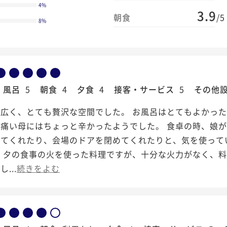
4
%
3.9
朝食
/5
8
%
風呂
5
朝食
4
夕食
4
接客・サービス
5
その他
は広く、とても贅沢な空間でした。 お風呂はとてもよかっ
が痛い母にはちょっと辛かったようでした。 食卓の時、娘
してくれたり、会場のドアを閉めてくれたりと、気を使って
朝、夕の食事の火を使った料理ですが、十分な火力がなく、
...
続きをよむ