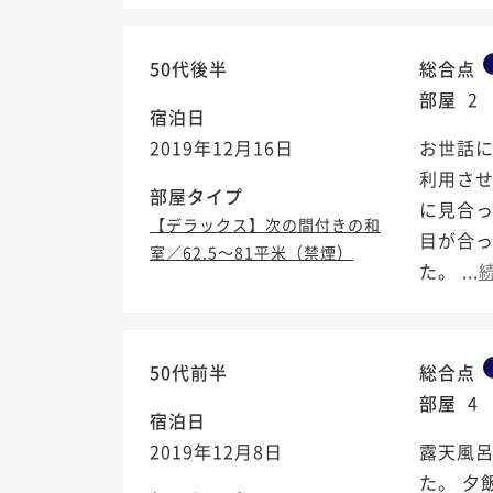
50代後半
総合点
部屋
2
宿泊日
2019年12月16日
お世話に
利用さ
部屋タイプ
に見合
【デラックス】次の間付きの和
目が合
室／62.5～81平米（禁煙）
た。 ...
50代前半
総合点
部屋
4
宿泊日
2019年12月8日
露天風
た。 夕