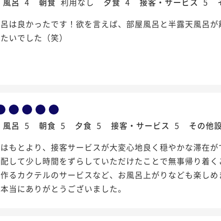
風呂
4
朝食
利用なし
夕食
4
接客・サービス
5
風呂は良かったです！欲を言えば、部屋風呂と半露天風呂が
ぐたいでした（笑）
風呂
5
朝食
5
夕食
5
接客・サービス
5
その他
容はもとより、接客サービスが大変心地良く穏やかな滞在が
心配して少し時間をずらしていただけたことで無事帰り着く
で作るカクテルのサービスなど、お風呂上がりなども楽しめ
は本当にありがとうございました。