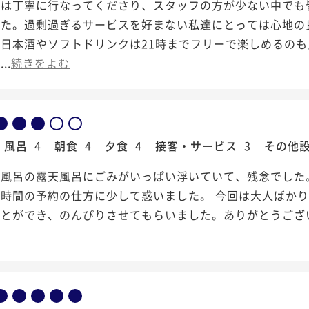
内は丁寧に行なってくださり、スタッフの方が少ない中でも
した。過剰過ぎるサービスを好まない私達にとっては心地の
日本酒やソフトドリンクは21時までフリーで楽しめるのも
..
続きをよむ
風呂
4
朝食
4
夕食
4
接客・サービス
3
その他
お風呂の露天風呂にごみがいっぱい浮いていて、残念でした
事時間の予約の仕方に少して惑いました。 今回は大人ばか
ことができ、のんぴりさせてもらいました。ありがとうござ