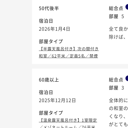
50代後半
総合点
部屋
5
宿泊日
2026年1月4日
全て良
除けば
部屋タイプ
【半露天風呂付き】次の間付き
和室／62平米／定員5名／禁煙
60歳以上
総合点
部屋
3
宿泊日
2025年12月12日
全体的
の和室
部屋タイプ
くなり、
【温泉露天風呂付き】1室限定
がとて
／メゾネットルーム／76平米