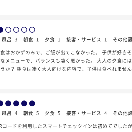
風呂
3
朝食
1
夕食
1
接客・サービス
1
その他
夕食はおかずのみで、ご飯が出てこなかった。 子供が好き
うなメニューで、バランスも凄く悪かった。 大人の夕食に
うか？ 朝食は凄く大人向けな内容で、子供は食べれませ
風呂
4
朝食
5
夕食
5
接客・サービス
4
その他
QRコードを利用したスマートチェックインは初めてでした