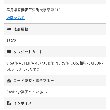
¥32,670~
¥ 34,485 ~
2名
¥ 31,036 ~
2名
群馬県吾妻郡草津町大字草津618
地図をみる
【草津温泉を満喫】◇標高1200メートルの自然と温泉
総部屋数
で過ごす◇リフレッシュ＆バイキングプラン♪
二食付き
現地決済可
事前決済可
IN 15:00 - 20:00 OUT11:00
162室
ポイント即利用で
最大5％OFF
¥34,100~
クレジットカード
¥ 32,395 ~
2名
VISA/MASTER/AMEX/JCB/DINERS/NICOS/銀聯/SAISON/
DEBIT/UFJ/UC/DC
【屋内で遊べる温水プール】◇ファミリー旅行におす
すめ◇テルメテルメフリーパス＆バイキングプラン♪
コード決済・電子マネー
二食付き
現地決済可
事前決済可
IN 15:00 - 20:00 OUT11:00
PayPay/楽天ペイ/d払い
ポイント即利用で
最大5％OFF
¥35,200~
インボイス
¥ 33,440 ~
2名