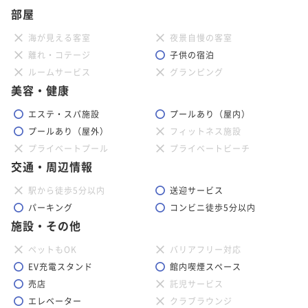
部屋
海が見える客室
夜景自慢の客室
離れ・コテージ
子供の宿泊
ルームサービス
グランピング
美容・健康
エステ・スパ施設
プールあり（屋内）
プールあり（屋外）
フィットネス施設
プライベートプール
プライベートビーチ
交通・周辺情報
駅から徒歩5分以内
送迎サービス
パーキング
コンビニ徒歩5分以内
施設・その他
ペットもOK
バリアフリー対応
EV充電スタンド
館内喫煙スペース
売店
託児サービス
エレベーター
クラブラウンジ