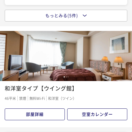
もっとみる(5件)
＜朝食付き＞◇1日の始まりは森林浴散策と朝ごはん◇
夕食なし朝食付きプラン
朝食付き
現地決済可
事前決済可
IN 15:00 - 20:00 OUT11:00
ポイント即利用で
最大5％OFF
¥24,200~
¥ 22,990 ~
2名
【割引プラン】＜宿の日＞遊び放題リゾートパスポー
1
2
3
ト＆夕朝食バイキングプラン
和洋室タイプ【ウイング館】
二食付き
現地決済可
事前決済可
IN 15:00 - 19:00 OUT11:00
46平米
禁煙
無料Wi-Fi
和洋室（ツイン）
ポイント即利用で
最大5％OFF
¥29,700~
部屋詳細
空室カレンダー
¥ 28,215 ~
2名