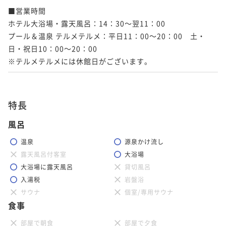
■営業時間

ホテル大浴場・露天風呂：14：30～翌11：00

プール＆温泉 テルメテルメ：平日11：00～20：00　土・
日・祝日10：00～20：00

※テルメテルメには休館日がございます。
特長
風呂
温泉
源泉かけ流し
露天風呂付客室
大浴場
大浴場に露天風呂
貸切風呂
入湯税
岩盤浴
サウナ
個室/専用サウナ
食事
部屋で朝食
部屋で夕食