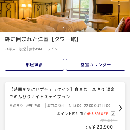
1
2
3
森に囲まれた洋室【タワー館】
24平米
禁煙
無料Wi-Fi
ツイン
部屋詳細
空室カレンダー
【時間を気にせずチェックイン】食事なし素泊り 温泉
でのんびりナイトステイプラン
素泊まり
現地決済可
事前決済可
IN 15:00 - 22:00 OUT11:00
ポイント即利用で
最大5％OFF
¥22,000~
¥ 20,900 ~
2名