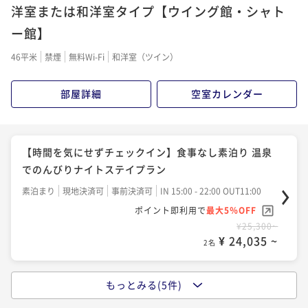
すめ◇テルメテルメフリーパス＆バイキングプラン♪
洋室または和洋室タイプ【ウイング館・シャト
二食付き
現地決済可
事前決済可
IN 15:00 - 20:00 OUT11:00
二食付き
現地決済可
事前決済可
IN 15:00 - 20:00 OUT11:00
ー館】
ポイント即利用で
最大5％OFF
ポイント即利用で
最大5％OFF
¥33,000~
46平米
禁煙
無料Wi-Fi
和洋室（ツイン）
¥35,200~
¥ 31,350 ~
2名
¥ 33,440 ~
2名
部屋詳細
空室カレンダー
【スタンダードプラン】◇ヴィレッジを遊ぼう◇遊び
放題リゾートパスポート付き！
【時間を気にせずチェックイン】食事なし素泊り 温泉
二食付き
現地決済可
事前決済可
IN 15:00 - 20:00 OUT11:00
でのんびりナイトステイプラン
ポイント即利用で
最大5％OFF
素泊まり
現地決済可
事前決済可
IN 15:00 - 22:00 OUT11:00
¥36,300~
ポイント即利用で
最大5％OFF
¥ 34,485 ~
2名
¥25,300~
¥ 24,035 ~
2名
もっとみる(5件)
＜朝食付き＞◇1日の始まりは森林浴散策と朝ごはん◇
夕食なし朝食付きプラン