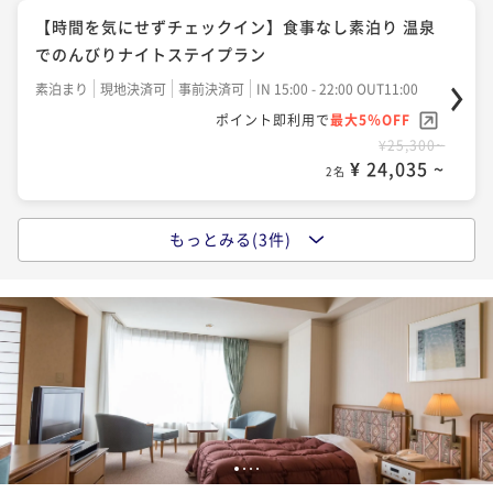
【草津温泉を満喫】◇標高1200メートルの自然と温泉
【時間を気にせずチェックイン】食事なし素泊り 温泉
で過ごす◇リフレッシュ＆バイキングプラン♪
でのんびりナイトステイプラン
二食付き
現地決済可
事前決済可
IN 15:00 - 20:00 OUT11:00
素泊まり
現地決済可
事前決済可
IN 15:00 - 22:00 OUT11:00
ポイント即利用で
最大5％OFF
ポイント即利用で
最大5％OFF
¥30,800~
¥25,300~
¥ 29,260 ~
2名
¥ 24,035 ~
2名
もっとみる(3件)
【屋内で遊べる温水プール】◇ファミリー旅行におす
【草津温泉を満喫】◇標高1200メートルの自然と温泉
すめ◇テルメテルメフリーパス＆バイキングプラン♪
で過ごす◇リフレッシュ＆バイキングプラン♪
二食付き
現地決済可
事前決済可
IN 15:00 - 20:00 OUT11:00
二食付き
現地決済可
事前決済可
IN 15:00 - 20:00 OUT11:00
ポイント即利用で
最大5％OFF
ポイント即利用で
最大5％OFF
¥31,900~
¥34,100~
¥ 30,305 ~
2名
¥ 32,395 ~
2名
【スタンダードプラン】◇ヴィレッジを遊ぼう◇遊び
【屋内で遊べる温水プール】◇ファミリー旅行におす
1
2
3
4
放題リゾートパスポート付き！