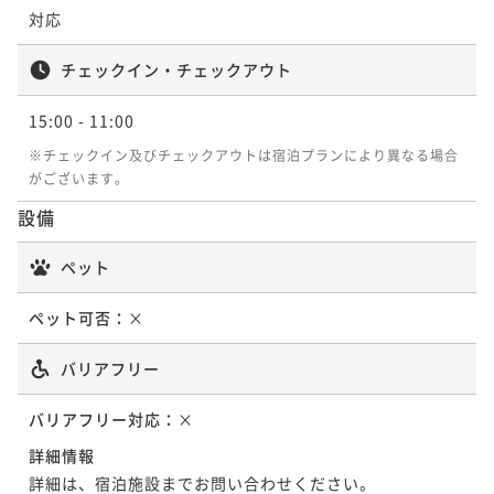
対応
【スタンダードプラン】◇ヴィレッジを遊ぼう◇遊び
チェックイン・チェックアウト
放題リゾートパスポート付き！
15:00
- 11:00
二食付き
現地決済可
事前決済可
IN 15:00 - 20:00 OUT11:00
ポイント即利用で
最大5％OFF
※チェックイン及びチェックアウトは宿泊プランにより異なる場合
¥36,300~
がございます。
¥ 34,485 ~
2名
設備
ペット
ペット可否：
×
バリアフリー
バリアフリー対応：
×
詳細情報
詳細は、宿泊施設までお問い合わせください。