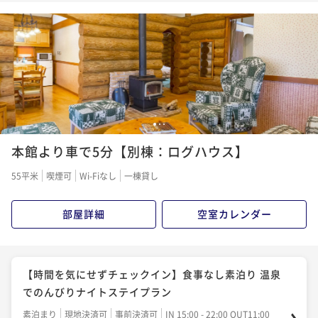
朝食付き
現地決済可
事前決済可
IN 15:00 - 20:00 OUT11:00
ポイント即利用で
最大5％OFF
¥27,500~
¥ 26,125 ~
2名
【割引プラン】＜宿の日＞遊び放題リゾートパスポー
1
2
3
ト＆夕朝食バイキングプラン
本館より車で5分【別棟：ログハウス】
二食付き
現地決済可
事前決済可
IN 15:00 - 19:00 OUT11:00
55平米
喫煙可
Wi-Fiなし
一棟貸し
ポイント即利用で
最大5％OFF
¥32,670~
部屋詳細
空室カレンダー
¥ 31,036 ~
2名
【草津温泉を満喫】◇標高1200メートルの自然と温泉
【時間を気にせずチェックイン】食事なし素泊り 温泉
で過ごす◇リフレッシュ＆バイキングプラン♪
でのんびりナイトステイプラン
二食付き
現地決済可
事前決済可
IN 15:00 - 20:00 OUT11:00
素泊まり
現地決済可
事前決済可
IN 15:00 - 22:00 OUT11:00