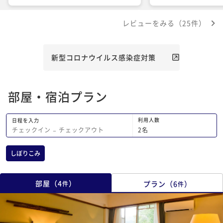
レビューをみる（25件）
新型コロナウイルス感染症対策
部屋・宿泊プラン
利用人数
日程を入力
2
名
チェックイン
−
チェックアウト
しぼりこみ
部屋
（
4
）
プラン
（
6
）
件
件