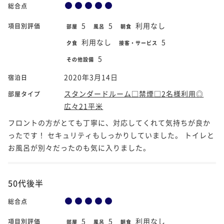
総合点
5
5
利用なし
項目別評価
部屋
風呂
朝食
利用なし
5
夕食
接客・サービス
5
その他設備
2020年3月14日
宿泊日
スタンダードルーム□禁煙□2名様利用◎
部屋タイプ
広々21平米
フロントの方がとても丁寧に、対応してくれて気持ちが良か
ったです！ セキュリティもしっかりしていました。 トイレと
お風呂が別々だったのも気に入りました。
50代後半
総合点
5
5
利用なし
項目別評価
部屋
風呂
朝食