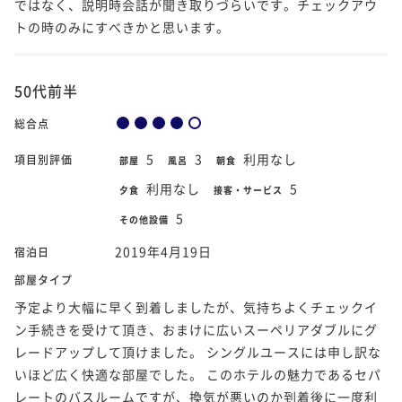
ではなく、説明時会話が聞き取りづらいです。チェックアウ
トの時のみにすべきかと思います。
50代前半
総合点
5
3
利用なし
項目別評価
部屋
風呂
朝食
利用なし
5
夕食
接客・サービス
5
その他設備
2019年4月19日
宿泊日
部屋タイプ
予定より大幅に早く到着しましたが、気持ちよくチェックイ
ン手続きを受けて頂き、おまけに広いスーペリアダブルにグ
レードアップして頂けました。 シングルユースには申し訳な
いほど広く快適な部屋でした。 このホテルの魅力であるセパ
レートのバスルームですが、換気が悪いのか到着後に一度利