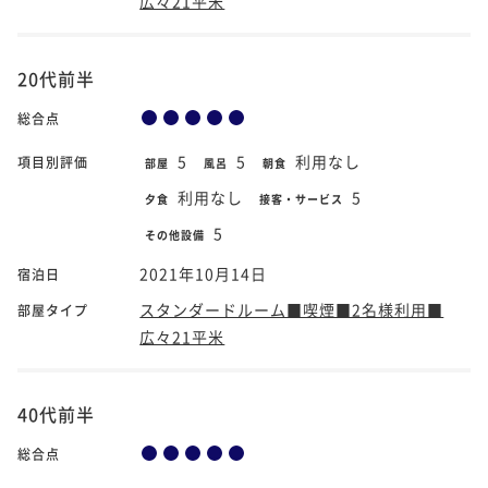
広々21平米
20代前半
総合点
5
5
利用なし
項目別評価
部屋
風呂
朝食
利用なし
5
夕食
接客・サービス
5
その他設備
2021年10月14日
宿泊日
スタンダードルーム■喫煙■2名様利用■
部屋タイプ
広々21平米
40代前半
総合点