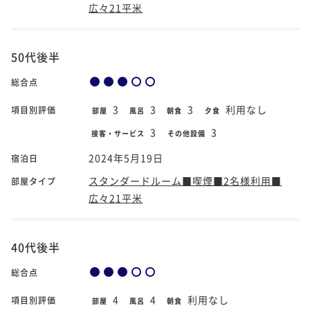
広々21平米
50代後半
総合点
3
3
3
利用なし
項目別評価
部屋
風呂
朝食
夕食
3
3
接客・サービス
その他設備
2024年5月19日
宿泊日
スタンダードルーム■喫煙■2名様利用■
部屋タイプ
広々21平米
40代後半
総合点
4
4
利用なし
項目別評価
部屋
風呂
朝食