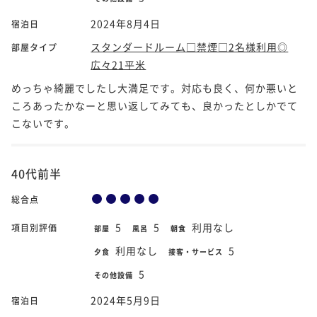
2024年8月4日
宿泊日
スタンダードルーム□禁煙□2名様利用◎
部屋タイプ
広々21平米
めっちゃ綺麗でしたし大満足です。対応も良く、何か悪いと
ころあったかなーと思い返してみても、良かったとしかでて
こないです。
40代前半
総合点
5
5
利用なし
項目別評価
部屋
風呂
朝食
利用なし
5
夕食
接客・サービス
5
その他設備
2024年5月9日
宿泊日