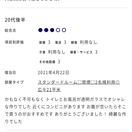
20代後半
総合点
3
3
利用なし
項目別評価
部屋
風呂
朝食
利用なし
3
夕食
接客・サービス
3
その他設備
2021年4月22日
宿泊日
スタンダードルーム□禁煙□2名様利用◎
部屋タイプ
広々21平米
かもなく不可もなく トイレとお風呂が透明ガラスでオシャレ
な作りでした 近くにコンビニがあります お腹が空いたらそこ
で買うのがおすすめです ありがとうございました！ 綺麗な作
りでした