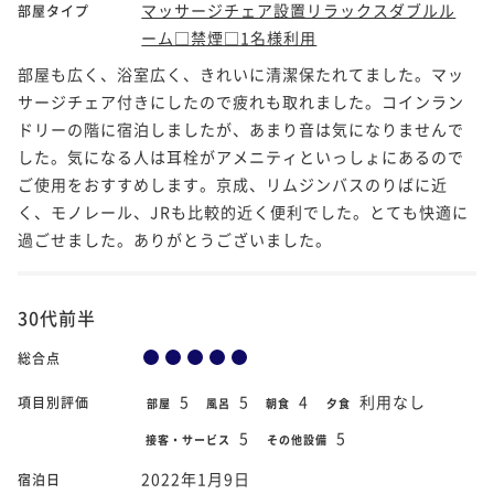
マッサージチェア設置リラックスダブルル
部屋タイプ
ーム□禁煙□1名様利用
部屋も広く、浴室広く、きれいに清潔保たれてました。マッ
サージチェア付きにしたので疲れも取れました。コインラン
ドリーの階に宿泊しましたが、あまり音は気になりませんで
した。気になる人は耳栓がアメニティといっしょにあるので
ご使用をおすすめします。京成、リムジンバスのりばに近
く、モノレール、JRも比較的近く便利でした。とても快適に
過ごせました。ありがとうございました。
30代前半
総合点
5
5
4
利用なし
項目別評価
部屋
風呂
朝食
夕食
5
5
接客・サービス
その他設備
2022年1月9日
宿泊日