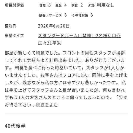
5
4
2
利用なし
項目別評価
部屋
風呂
朝食
夕食
3
3
接客・サービス
その他設備
2020年6月20日
宿泊日
スタンダードルーム□禁煙□2名様利用◎
部屋タイプ
広々21平米
部屋が新しくて綺麗でした。フロントの男性スタッフが挨拶
してくれて気持ちよく利用出来ました。ありがとうございま
す。 朝食を食べに行った時空いていて。スタッフが1人しか
いませんでした。お客さんはフロアに2人。同時に手を上げま
したが、残念ながら私の方には来ず少し悲しかったです。 私
は手を上げてスタッフさんと目が合いましたが、何も言われ
ずもう1人のお客さんのところに伺ってしまったので、「少々
お待ち下さい...
続きをよむ
40代後半