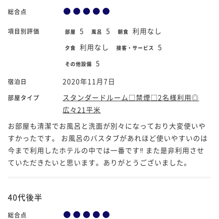
総合点
5
5
利用なし
項目別評価
部屋
風呂
朝食
利用なし
5
夕食
接客・サービス
5
その他設備
2020年11月7日
宿泊日
スタンダードルーム□禁煙□2名様利用◎
部屋タイプ
広々21平米
お部屋も清潔でお風呂と洗面が別々になっており大変使いや
すかったです。 お風呂のバスタブがあれほど使いやすいのは
今まで利用したホテルの中では一番です‼️ また是非利用させ
ていただきたいと思います。ありがとうございました。
40代後半
総合点