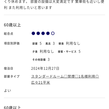
くり休めます。 部屋の設備は大変満足です 繁華街も近いし便
利 また利用したいと思います
60歳以上
総合点
5
3
利用なし
項目別評価
部屋
風呂
朝食
利用なし
5
夕食
接客・サービス
3
その他設備
2024年12月27日
宿泊日
スタンダードルーム□禁煙□1名様利用◎
部屋タイプ
広々21平米
よい
60歳以上