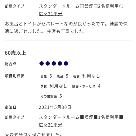
スタンダードルーム□禁煙□2名様利用◎
部屋タイプ
広々21平米
お風呂とトイレがセパレートなのが良かったです。綺麗で快
適に過ごせました。 接客も丁寧でした。
60歳以上
総合点
5
5
利用なし
項目別評価
部屋
風呂
朝食
利用なし
4
夕食
接客・サービス
5
その他設備
2021年5月30日
宿泊日
スタンダードルーム■喫煙■1名様利用■
部屋タイプ
広々21平米
大変気分良く過ごせました。