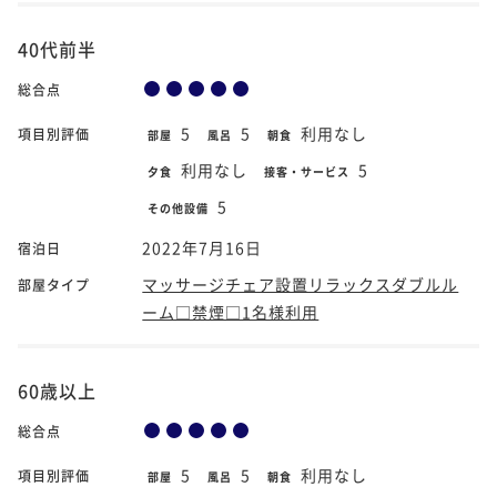
40代前半
総合点
5
5
利用なし
項目別評価
部屋
風呂
朝食
利用なし
5
夕食
接客・サービス
5
その他設備
2022年7月16日
宿泊日
マッサージチェア設置リラックスダブルル
部屋タイプ
ーム□禁煙□1名様利用
60歳以上
総合点
5
5
利用なし
項目別評価
部屋
風呂
朝食