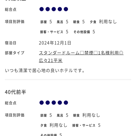
総合点
5
5
5
利用なし
項目別評価
部屋
風呂
朝食
夕食
5
5
接客・サービス
その他設備
2024年12月1日
宿泊日
スタンダードルーム□禁煙□1名様利用◎
部屋タイプ
広々21平米
いつも清潔で居心地の良いホテルです。
40代前半
総合点
5
5
利用なし
項目別評価
部屋
風呂
朝食
利用なし
5
夕食
接客・サービス
5
その他設備