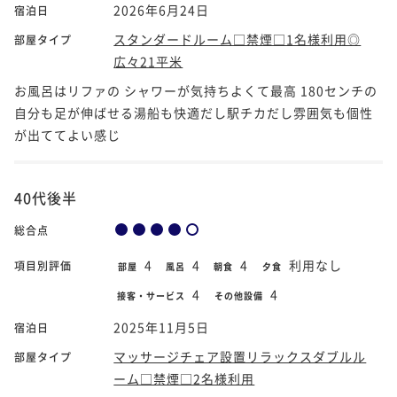
2026年6月24日
宿泊日
スタンダードルーム□禁煙□1名様利用◎
部屋タイプ
広々21平米
お風呂はリファの シャワーが気持ちよくて最高 180センチの
自分も足が伸ばせる湯船も快適だし駅チカだし雰囲気も個性
が出ててよい感じ
40代後半
総合点
4
4
4
利用なし
項目別評価
部屋
風呂
朝食
夕食
4
4
接客・サービス
その他設備
2025年11月5日
宿泊日
マッサージチェア設置リラックスダブルル
部屋タイプ
ーム□禁煙□2名様利用