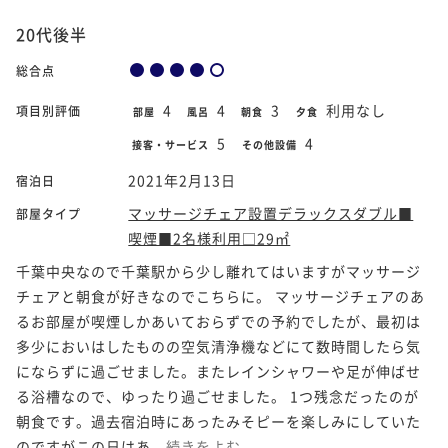
20代後半
総合点
4
4
3
利用なし
項目別評価
部屋
風呂
朝食
夕食
5
4
接客・サービス
その他設備
2021年2月13日
宿泊日
マッサージチェア設置デラックスダブル■
部屋タイプ
喫煙■2名様利用□29㎡
千葉中央なので千葉駅から少し離れてはいますがマッサージ
チェアと朝食が好きなのでこちらに。 マッサージチェアのあ
るお部屋が喫煙しかあいておらずでの予約でしたが、最初は
多少においはしたものの空気清浄機などにて数時間したら気
にならずに過ごせました。またレインシャワーや足が伸ばせ
る浴槽なので、ゆったり過ごせました。 1つ残念だったのが
朝食です。過去宿泊時にあったみそピーを楽しみにしていた
のですがこの日はあ...
続きをよむ