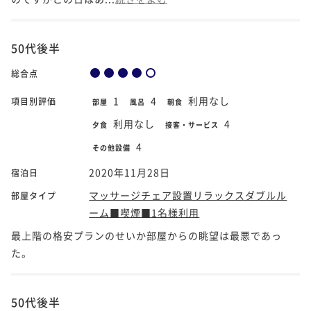
50代後半
総合点
1
4
利用なし
項目別評価
部屋
風呂
朝食
利用なし
4
夕食
接客・サービス
4
その他設備
2020年11月28日
宿泊日
マッサージチェア設置リラックスダブルル
部屋タイプ
ーム■喫煙■1名様利用
最上階の格安プランのせいか部屋からの眺望は最悪であっ
た。
50代後半