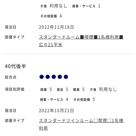
利用なし
1
夕食
接客・サービス
4
その他設備
2022年11月18日
宿泊日
スタンダードルーム■喫煙■1名様利用■
部屋タイプ
広々21平米
40代後半
総合点
5
5
5
利用なし
項目別評価
部屋
風呂
朝食
夕食
4
5
接客・サービス
その他設備
2022年10月21日
宿泊日
スタンダードツインルーム□禁煙□1名様
部屋タイプ
利用