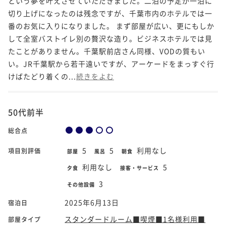
という夢を叶えさせていただきました。二泊の予定が一泊に
切り上げになったのは残念ですが、千葉市内のホテルでは一
番のお気に入りになりました。 まず部屋が広い、更にもしか
して全室バストイレ別の贅沢な造り。ビジネスホテルでは見
たことがありません。千葉駅前店さん同様、VODの質もい
い。JR千葉駅から若干遠いですが、アーケードをまっすぐ行
けばたどり着くの...
続きをよむ
50代前半
総合点
5
5
利用なし
項目別評価
部屋
風呂
朝食
利用なし
5
夕食
接客・サービス
3
その他設備
2025年6月13日
宿泊日
スタンダードルーム■喫煙■1名様利用■
部屋タイプ