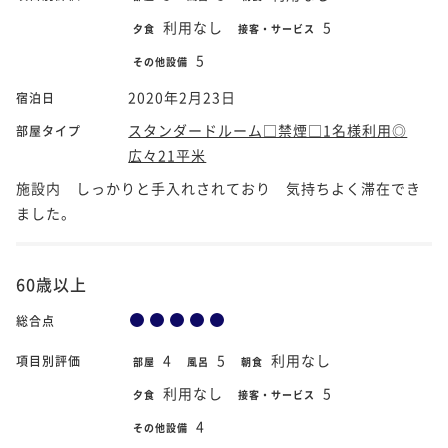
利用なし
5
夕食
接客・サービス
5
その他設備
2020年2月23日
宿泊日
スタンダードルーム□禁煙□1名様利用◎
部屋タイプ
広々21平米
施設内 しっかりと手入れされており 気持ちよく滞在でき
ました。
60歳以上
総合点
4
5
利用なし
項目別評価
部屋
風呂
朝食
利用なし
5
夕食
接客・サービス
4
その他設備