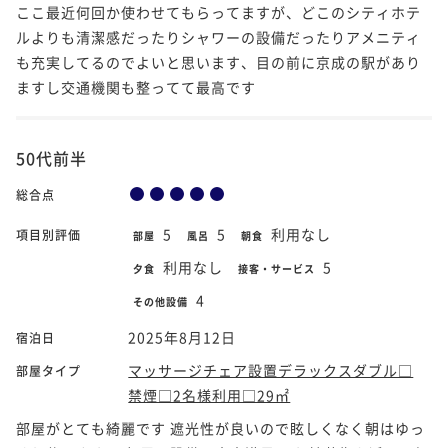
ここ最近何回か使わせてもらってますが、どこのシティホテ
ルよりも清潔感だったりシャワーの設備だったりアメニティ
も充実してるのでよいと思います、目の前に京成の駅があり
ますし交通機関も整ってて最高です
50代前半
総合点
5
5
利用なし
項目別評価
部屋
風呂
朝食
利用なし
5
夕食
接客・サービス
4
その他設備
2025年8月12日
宿泊日
マッサージチェア設置デラックスダブル□
部屋タイプ
禁煙□2名様利用□29㎡
部屋がとても綺麗です 遮光性が良いので眩しくなく朝はゆっ