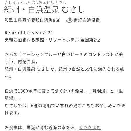
きしゅう・しらはまおんせん むさし
紀州・白浜温泉 むさし
和歌山県西牟婁郡白浜町868
南紀白浜温泉
Relux of the year 2024

気軽に泊まれる旅館・リゾートホテル 全国第2位

きらめくオーシャンブルーと白いビーチのコントラストが美
しい、南紀白浜。

紀州・白浜温泉 むさしで、紀州の自然と文化に魅入られる旅
を。

白浜で1300余年に渡って湧く2つの源泉、「斉明湯」と「生
絹湯」。

むさしでは、6種の湯船でいずれの湯ごこちもお楽しみいただ
けます。

お食事は、黒潮が育む近海の幸をふ...
続きをよむ