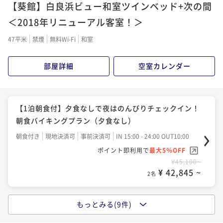
にご宿泊☆種類豊富な和洋中バイキング♪♪
【葵館】白良浜ビュー和室ツインベッド+次の間
ポイント即利用で
最大5％OFF
ポイント即利用で
最大5％OFF
ポイント即利用で
最大5％OFF
¥71,500~
二食付き
現地決済可
事前決済可
IN 15:00 - 19:30 OUT10:00
¥56,100~
＜2018年リニューアル客室！＞
¥48,400~
¥ 67,925 ~
2名
¥ 53,295 ~
ポイント即利用で
最大5％OFF
2名
¥ 45,980 ~
2名
47平米
禁煙
無料Wi-Fi
和室
¥44,000~
¥ 41,800 ~
2名
【1日5組限定】調理長が心を込め作り上げた贅沢会席
部屋詳細
空室カレンダー
【夏季限定】夏の白浜を満喫！ピークをずらしてお得
『極味』＜全11品＞☆朝はレストランにて朝食膳
にご宿泊☆種類豊富な和洋中バイキング♪♪
【白浜時間満喫】室数限定でとってもお得な当館1番人
二食付き
現地決済可
事前決済可
IN 15:00 - 18:00 OUT10:00
二食付き
現地決済可
事前決済可
IN 15:00 - 19:30 OUT10:00
気の種類豊富な和洋中バイキングプラン！
【1泊朝食付】夕食なしで夜はのんびりチェックイン！
ポイント即利用で
最大5％OFF
ポイント即利用で
最大5％OFF
二食付き
現地決済可
事前決済可
IN 15:00 - 19:00 OUT10:00
¥67,100~
朝食バイキングプラン（夕食なし）
¥50,600~
¥ 63,745 ~
ポイント即利用で
最大5％OFF
2名
¥ 48,070 ~
2名
朝食付き
現地決済可
事前決済可
IN 15:00 - 24:00 OUT10:00
¥44,000~
ポイント即利用で
最大5％OFF
¥ 41,800 ~
2名
¥45,100~
【白浜時間満喫！２連泊がお得】2泊目のご夕食は渚会
【夏季限定】夏のむさしは海水浴に嬉しいサービス満
¥ 42,845 ~
2名
席へ無料グレードUP！清掃なし・夕朝食付連泊プラン
載！当館人気のバイキングプラン
【夏季限定】夏のむさしは海水浴に嬉しいサービス満
二食付き
現地決済可
事前決済可
IN 15:00 - 24:00 OUT10:00
二食付き
現地決済可
事前決済可
IN 15:00 - 19:30 OUT10:00
載！当館人気のバイキングプラン
もっとみる(9件)
【関西7府県民限定】ふらっと白浜♪近いから気軽に温
ポイント即利用で
最大5％OFF
ポイント即利用で
最大5％OFF
二食付き
現地決済可
事前決済可
IN 15:00 - 19:30 OUT10:00
¥70,400~
泉旅！当館人気No.1 和洋中バイキングプラン