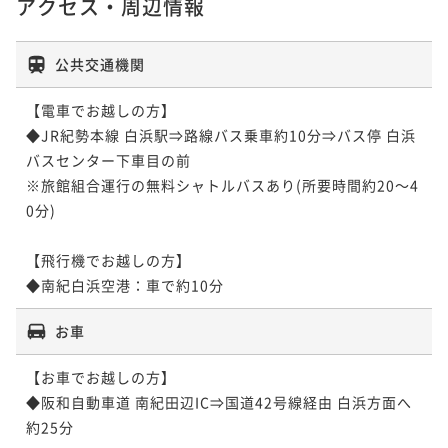
アクセス・周辺情報
公共交通機関
【電車でお越しの方】

◆JR紀勢本線 白浜駅⇒路線バス乗車約10分⇒バス停 白浜
バスセンター下車目の前

※旅館組合運行の無料シャトルバスあり(所要時間約20～4
0分)

【飛行機でお越しの方】

◆南紀白浜空港：車で約10分　
お車
【お車でお越しの方】

◆阪和自動車道 南紀田辺IC⇒国道42号線経由 白浜方面へ
約25分