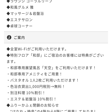
◆ラウンジ コーラルリーフ

◆和風グルメ 雅

【九絵熊野牛会席】紀州天然九絵と熊野牛を愉しむ
◆マッサージ＆岩盤浴

「九絵・熊野牛会席」＜全10品＞朝はレストランにて
◆エステサロン

朝食膳
二食付き
現地決済可
事前決済可
IN 15:00 - 19:00 OUT10:00
◆卓球コーナー
ポイント即利用で
最大5％OFF
ご案内
¥86,900~
¥ 82,555 ~
2名
◆全室Wi-Fiがご利用いただけます。

◆特別フロア「和邸」にご宿泊のお客様には特典がござい
【白浜時間満喫！２連泊がお得】2泊目のご夕食は渚会
ます。

席へ無料グレードUP！清掃なし・夕朝食付連泊プラン
・和邸専用展望風呂「天空」をご利用いただけます！

・和邸専用アメニティをご用意！

二食付き
現地決済可
事前決済可
IN 15:00 - 24:00 OUT10:00
・バスタオル 1人2枚ご利用いただけます！

ポイント即利用で
最大5％OFF
・色浴衣貸出1,000円税別→無料！

¥96,800~
・別注料理 10％割引！

¥ 91,960 ~
2名
・エステ＆岩盤浴 10％割引！

◆ふりーかふぇ閉鎖のお知らせ

　“はなれ・時鳥”の4階から8階にご用意しておりまし