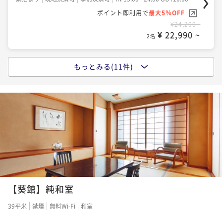
ポイント即利用で
最大5％OFF
¥24,200~
¥ 22,990 ~
2名
もっとみる(11件)
【1泊朝食付】夕食なしで夜はのんびりチェックイン！
朝食バイキングプラン（夕食なし）
朝食付き
現地決済可
事前決済可
IN 15:00 - 24:00 OUT10:00
ポイント即利用で
最大5％OFF
¥29,700~
¥ 28,215 ~
2名
【関西7府県民限定】ふらっと白浜♪近いから気軽に温
泉旅！当館人気No.1 和洋中バイキングプラン
【葵館】純和室
二食付き
現地決済可
事前決済可
IN 15:00 - 19:30 OUT10:00
39平米
禁煙
無料Wi-Fi
和室
ポイント即利用で
最大5％OFF