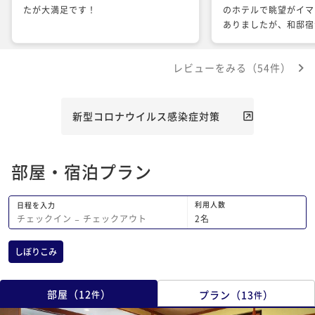
たが大満足です！
のホテルで眺望がイマ
ありましたが、和邸宿
呂は洗い場がないもの
女入れ替え制なので円
レビューをみる（54件）
しめました。和邸専用
て、開放時間が短いの
浜ビールなどのアルコ
のがよかったです。
新型コロナウイルス感染症対策
ングの内容は満足しま
一つ。狭いスペースで
のの移動の際に入場者
部屋・宿泊プラン
ところがあります。
インの際に色浴衣の説
満気でした。
利用人数
日程を入力
2
名
チェックイン
−
チェックアウト
しぼりこみ
部屋
（
12
）
プラン
（
13
）
件
件