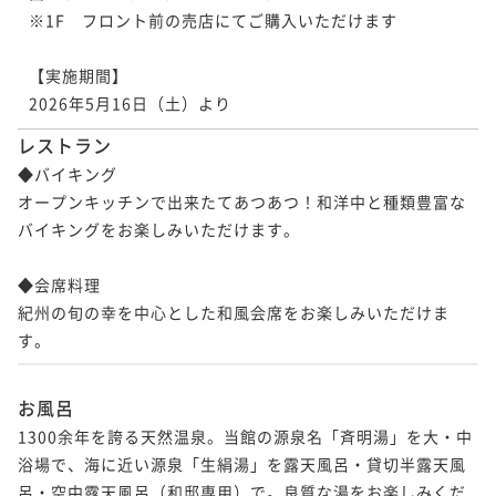
※1F　フロント前の売店にてご購入いただけます

【実施期間】

2026年5月16日（土）より
レストラン
◆バイキング

オープンキッチンで出来たてあつあつ！和洋中と種類豊富な
バイキングをお楽しみいただけます。

◆会席料理

紀州の旬の幸を中心とした和風会席をお楽しみいただけま
す。
お風呂
1300余年を誇る天然温泉。当館の源泉名「斉明湯」を大・中
浴場で、海に近い源泉「生絹湯」を露天風呂・貸切半露天風
呂・空中露天風呂（和邸専用）で。良質な湯をお楽しみくだ