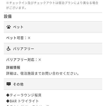
¥ 52,250 ~
※チェックイン及びチェックアウトは宿泊プランにより異なる場合
2名
がございます。
【白浜時間満喫！２連泊がお得】2泊目のご夕食は渚会
設備
席へ無料グレードUP！清掃なし・夕朝食付連泊プラン
【宿の日】【雲海会席】熊野牛など南紀の味覚を堪
二食付き
現地決済可
事前決済可
IN 15:00 - 24:00 OUT10:00
能！季節の特選会席＜全11品＞★朝はレストランにて
ペット
ポイント即利用で
最大5％OFF
朝食膳！
二食付き
現地決済可
事前決済可
IN 15:00 - 19:00 OUT10:00
¥88,000~
ペット可否：
×
ポイント即利用で
最大5％OFF
¥ 83,600 ~
2名
¥69,300~
バリアフリー
¥ 65,835 ~
2名
バリアフリー対応：
×
詳細情報
【1日5組限定】調理長が心を込め作り上げた贅沢会席
詳細は、宿泊施設までお問い合わせください。
『極味』＜全11品＞☆朝はレストランにて朝食膳
二食付き
現地決済可
事前決済可
IN 15:00 - 18:00 OUT10:00
その他
ポイント即利用で
最大5％OFF
¥80,300~
◆ティーラウンジ桜貝

¥ 76,285 ~
2名
◆BAR トワイライト
