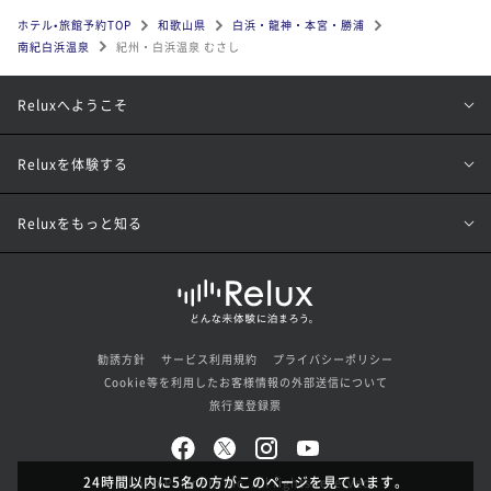
ホテル•旅館予約TOP
和歌山県
白浜・龍神・本宮・勝浦
南紀白浜温泉
紀州・白浜温泉 むさし
Reluxへようこそ
Reluxを体験する
Reluxをもっと知る
勧誘方針
サービス利用規約
プライバシーポリシー
Cookie等を利用したお客様情報の外部送信について
旅行業登録票
24時間以内に5名の方がこのページを見ています。
© Loco Partners Inc. All rights reserved.