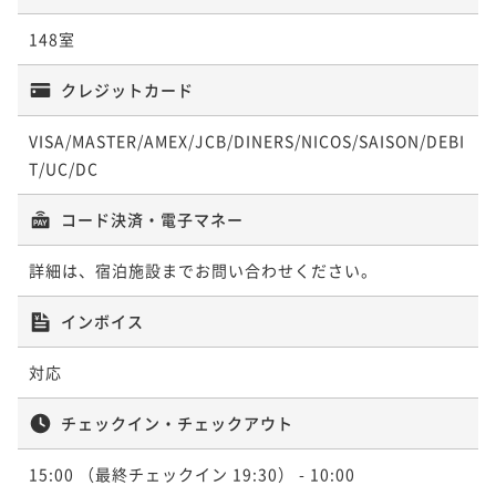
ポイント即利用で
最大5％OFF
¥ 61,655 ~
2名
148室
¥48,400~
【九絵熊野牛会席】紀州天然九絵と熊野牛を愉しむ
¥ 45,980 ~
2名
「九絵・熊野牛会席」＜全10品＞朝はレストランにて
クレジットカード
【1日5組限定】調理長が心を込め作り上げた贅沢会席
朝食膳
二食付き
現地決済可
事前決済可
IN 15:00 - 19:00 OUT10:00
『極味』＜全11品＞☆朝はレストランにて朝食膳
VISA/MASTER/AMEX/JCB/DINERS/NICOS/SAISON/DEBI
【平日限定】むさしのスタンダード会席を味わう！渚
ポイント即利用で
最大5％OFF
二食付き
現地決済可
事前決済可
IN 15:00 - 18:00 OUT10:00
T/UC/DC
会席★朝食バイキング♪♪
¥80,300~
ポイント即利用で
最大5％OFF
¥ 76,285 ~
2名
二食付き
現地決済可
事前決済可
IN 15:00 - 19:00 OUT10:00
コード決済・電子マネー
¥75,900~
ポイント即利用で
最大5％OFF
¥ 72,105 ~
2名
¥55,000~
詳細は、宿泊施設までお問い合わせください。
【白浜時間満喫！２連泊がお得】2泊目のご夕食は渚会
¥ 52,250 ~
2名
席へ無料グレードUP！清掃なし・夕朝食付連泊プラン
インボイス
【九絵熊野牛会席】紀州天然九絵と熊野牛を愉しむ
二食付き
現地決済可
事前決済可
IN 15:00 - 24:00 OUT10:00
「九絵・熊野牛会席」＜全10品＞朝はレストランにて
【夏季限定】夏のむさしは海水浴に嬉しいサービス満
対応
ポイント即利用で
最大5％OFF
朝食膳
二食付き
現地決済可
事前決済可
IN 15:00 - 19:00 OUT10:00
載！当館人気のバイキングプラン
¥83,600~
ポイント即利用で
最大5％OFF
¥ 79,420 ~
チェックイン・チェックアウト
2名
二食付き
現地決済可
事前決済可
IN 15:00 - 19:30 OUT10:00
¥82,500~
ポイント即利用で
最大5％OFF
¥ 78,375 ~
2名
15:00
（最終チェックイン 19:30）
- 10:00
¥55,000~