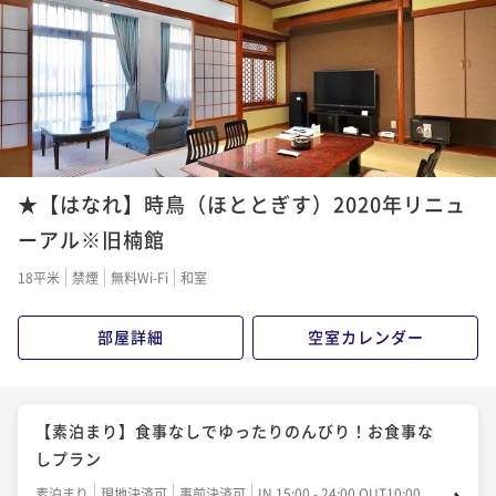
★【はなれ】時鳥（ほととぎす）2020年リニュ
ーアル※旧楠館
18平米
禁煙
無料Wi-Fi
和室
部屋詳細
空室カレンダー
【素泊まり】食事なしでゆったりのんびり！お食事な
しプラン
素泊まり
現地決済可
事前決済可
IN 15:00 - 24:00 OUT10:00