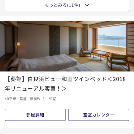
【平日限定】むさしのスタンダード会席を味わう！渚
もっとみる(11件)
【夏季限定】夏の白浜を満喫！ピークをずらしてお得
【1泊朝食付】夕食なしで夜はのんびりチェックイン！
会席★朝食バイキング♪♪
にご宿泊☆種類豊富な和洋中バイキング♪♪
朝食バイキングプラン（夕食なし）
二食付き
現地決済可
事前決済可
IN 15:00 - 19:00 OUT10:00
二食付き
現地決済可
事前決済可
IN 15:00 - 19:30 OUT10:00
朝食付き
現地決済可
事前決済可
IN 15:00 - 24:00 OUT10:00
ポイント即利用で
最大5％OFF
ポイント即利用で
最大5％OFF
ポイント即利用で
最大5％OFF
¥39,600~
¥35,200~
¥38,500~
¥ 37,620 ~
2名
¥ 33,440 ~
2名
¥ 36,575 ~
2名
【宿の日】【雲海会席】熊野牛など南紀の味覚を堪
【赤ちゃん温泉デビュー】3歳までの添寝のお子様無料
【関西7府県民限定】ふらっと白浜♪近いから気軽に温
能！季節の特選会席＜全11品＞★朝はレストランにて
★パパ・ママ安心赤ちゃんプラン（バイキング）
泉旅！当館人気No.1 和洋中バイキングプラン
【葵館】白良浜ビュー和室ツインベッド＜2018
朝食膳！
二食付き
現地決済可
事前決済可
IN 15:00 - 19:00 OUT10:00
二食付き
現地決済可
事前決済可
IN 15:00 - 19:30 OUT10:00
二食付き
現地決済可
事前決済可
IN 15:00 - 19:30 OUT10:00
年リニューアル客室！＞
ポイント即利用で
最大5％OFF
ポイント即利用で
最大5％OFF
ポイント即利用で
最大5％OFF
¥53,900~
¥41,800~
40平米
禁煙
無料Wi-Fi
和室
¥39,710~
¥ 51,205 ~
2名
¥ 39,710 ~
2名
¥ 37,724 ~
2名
部屋詳細
空室カレンダー
【1日5組限定】調理長が心を込め作り上げた贅沢会席
【平日限定】むさしのスタンダード会席を味わう！渚
【白浜時間満喫】室数限定でとってもお得な当館1番人
『極味』＜全11品＞☆朝はレストランにて朝食膳
会席★朝食バイキング♪♪