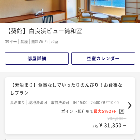
【夏季限定】夏の白浜を満喫！ピークをずらしてお得
【関西7府県民限定】ふらっと白浜♪近いから気軽に温
にご宿泊☆種類豊富な和洋中バイキング♪♪
泉旅！当館人気No.1 和洋中バイキングプラン
【葵館】白良浜ビュー純和室
二食付き
現地決済可
事前決済可
IN 15:00 - 19:30 OUT10:00
二食付き
現地決済可
事前決済可
IN 15:00 - 19:30 OUT10:00
39平米
禁煙
無料Wi-Fi
和室
ポイント即利用で
最大5％OFF
ポイント即利用で
最大5％OFF
¥33,000~
¥33,440~
¥ 31,350 ~
部屋詳細
空室カレンダー
2名
¥ 31,768 ~
2名
【夏季限定】夏のむさしは海水浴に嬉しいサービス満
【白浜時間満喫】室数限定でとってもお得な当館1番人
【素泊まり】食事なしでゆったりのんびり！お食事な
載！当館人気のバイキングプラン
気の種類豊富な和洋中バイキングプラン！
しプラン
二食付き
現地決済可
事前決済可
IN 15:00 - 19:30 OUT10:00
二食付き
現地決済可
事前決済可
IN 15:00 - 19:00 OUT10:00
素泊まり
現地決済可
事前決済可
IN 15:00 - 24:00 OUT10:00
ポイント即利用で
最大5％OFF
ポイント即利用で
最大5％OFF
ポイント即利用で
最大5％OFF
¥39,600~
¥35,200~
¥33,000~
¥ 37,620 ~
2名
¥ 33,440 ~
2名
¥ 31,350 ~
2名