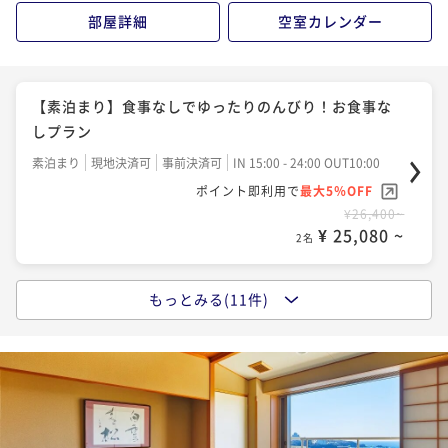
¥31,350~
部屋詳細
空室カレンダー
¥ 29,782 ~
2名
【当館人気のバイキング】オープンキッチンで出来た
【素泊まり】食事なしでゆったりのんびり！お食事な
てあつあつ！！種類豊富な和洋中バイキングプラン
しプラン
二食付き
現地決済可
事前決済可
IN 15:00 - 19:30 OUT10:00
素泊まり
現地決済可
事前決済可
IN 15:00 - 24:00 OUT10:00
ポイント即利用で
最大5％OFF
ポイント即利用で
最大5％OFF
¥33,000~
¥26,400~
¥ 31,350 ~
2名
¥ 25,080 ~
2名
もっとみる(11件)
【白浜時間満喫】室数限定でとってもお得な当館1番人
【1泊朝食付】夕食なしで夜はのんびりチェックイン！
気の種類豊富な和洋中バイキングプラン！
朝食バイキングプラン（夕食なし）
二食付き
現地決済可
事前決済可
IN 15:00 - 19:00 OUT10:00
朝食付き
現地決済可
事前決済可
IN 15:00 - 24:00 OUT10:00
ポイント即利用で
最大5％OFF
ポイント即利用で
最大5％OFF
¥33,000~
¥31,900~
¥ 31,350 ~
2名
¥ 30,305 ~
2名