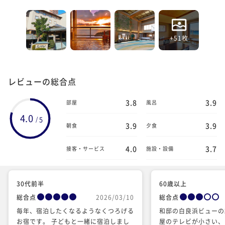
+51枚
レビューの総合点
3.8
3.9
部屋
風呂
4.0
5
/
3.9
3.9
朝食
夕食
4.0
3.7
接客・サービス
施設・設備
30代前半
60歳以上
総合点
2026/03/10
総合点
毎年、宿泊したくなるようなくつろげる
和邸の白良浜ビューの
お宿です。 子どもと一緒に宿泊しまし
屋のテレビが小さい、