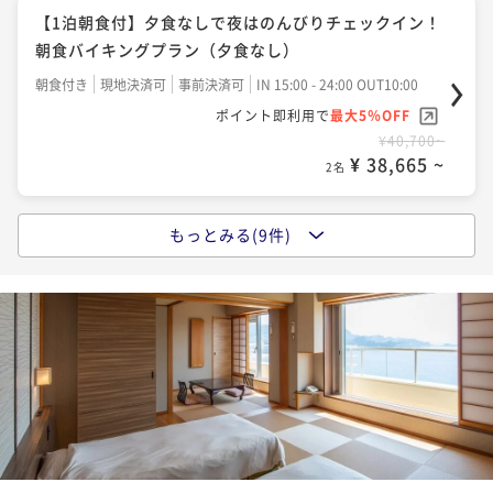
気の種類豊富な和洋中バイキングプラン！
【1泊朝食付】夕食なしで夜はのんびりチェックイン！
二食付き
現地決済可
事前決済可
IN 15:00 - 18:00 OUT10:00
二食付き
現地決済可
事前決済可
IN 15:00 - 19:00 OUT10:00
二食付き
現地決済可
事前決済可
IN 15:00 - 19:00 OUT10:00
朝食バイキングプラン（夕食なし）
ポイント即利用で
最大5％OFF
ポイント即利用で
最大5％OFF
ポイント即利用で
最大5％OFF
¥64,900~
朝食付き
現地決済可
事前決済可
IN 15:00 - 24:00 OUT10:00
¥41,800~
¥41,800~
¥ 61,655 ~
2名
¥ 39,710 ~
ポイント即利用で
最大5％OFF
2名
¥ 39,710 ~
2名
¥40,700~
¥ 38,665 ~
2名
【白浜時間満喫！２連泊がお得】2泊目のご夕食は渚会
【夏季限定】夏のむさしは海水浴に嬉しいサービス満
【平日限定】むさしのスタンダード会席を味わう！渚
席へ無料グレードUP！清掃なし・夕朝食付連泊プラン
載！当館人気のバイキングプラン
会席★朝食バイキング♪♪
もっとみる(9件)
【関西7府県民限定】ふらっと白浜♪近いから気軽に温
二食付き
現地決済可
事前決済可
IN 15:00 - 24:00 OUT10:00
二食付き
現地決済可
事前決済可
IN 15:00 - 19:30 OUT10:00
二食付き
現地決済可
事前決済可
IN 15:00 - 19:00 OUT10:00
泉旅！当館人気No.1 和洋中バイキングプラン
ポイント即利用で
最大5％OFF
ポイント即利用で
最大5％OFF
ポイント即利用で
最大5％OFF
¥66,000~
二食付き
現地決済可
事前決済可
IN 15:00 - 19:30 OUT10:00
¥41,800~
¥48,400~
¥ 62,700 ~
2名
¥ 39,710 ~
ポイント即利用で
最大5％OFF
2名
¥ 45,980 ~
2名
¥41,800~
¥ 39,710 ~
2名
【九絵熊野牛会席】紀州天然九絵と熊野牛を愉しむ
【宿の日】【雲海会席】熊野牛など南紀の味覚を堪
【赤ちゃん温泉デビュー】3歳までの添寝のお子様無料
「九絵・熊野牛会席」＜全10品＞朝はレストランにて
能！季節の特選会席＜全11品＞★朝はレストランにて
★パパ・ママ安心赤ちゃんプラン（バイキング）
朝食膳
【夏季限定】夏の白浜を満喫！ピークをずらしてお得
朝食膳！
二食付き
現地決済可
事前決済可
IN 15:00 - 19:00 OUT10:00
二食付き
現地決済可
事前決済可
IN 15:00 - 19:00 OUT10:00
二食付き
現地決済可
事前決済可
IN 15:00 - 19:30 OUT10:00