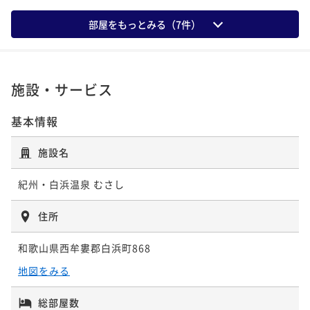
¥57,200~
¥ 66,880 ~
ポイント即利用で
最大5％OFF
2名
¥ 54,340 ~
2名
二食付き
現地決済可
事前決済可
IN 15:00 - 19:30 OUT10:00
部屋をもっとみる（
7
件）
¥50,600~
ポイント即利用で
最大5％OFF
¥ 48,070 ~
2名
¥45,980~
【九絵熊野牛会席】紀州天然九絵と熊野牛を愉しむ
【宿の日】【雲海会席】熊野牛など南紀の味覚を堪
¥ 43,681 ~
2名
「九絵・熊野牛会席」＜全10品＞朝はレストランにて
能！季節の特選会席＜全11品＞★朝はレストランにて
施設・サービス
【平日限定】むさしのスタンダード会席を味わう！渚
朝食膳
朝食膳！
二食付き
現地決済可
事前決済可
IN 15:00 - 19:00 OUT10:00
二食付き
現地決済可
事前決済可
IN 15:00 - 19:00 OUT10:00
会席★朝食バイキング♪♪
基本情報
【白浜時間満喫】室数限定でとってもお得な当館1番人
ポイント即利用で
最大5％OFF
ポイント即利用で
最大5％OFF
二食付き
現地決済可
事前決済可
IN 15:00 - 19:00 OUT10:00
¥73,700~
気の種類豊富な和洋中バイキングプラン！
¥62,700~
¥ 70,015 ~
施設名
ポイント即利用で
最大5％OFF
2名
¥ 59,565 ~
2名
二食付き
現地決済可
事前決済可
IN 15:00 - 19:00 OUT10:00
¥50,600~
ポイント即利用で
最大5％OFF
¥ 48,070 ~
紀州・白浜温泉 むさし
2名
¥48,400~
【1日5組限定】調理長が心を込め作り上げた贅沢会席
¥ 45,980 ~
2名
住所
『極味』＜全11品＞☆朝はレストランにて朝食膳
【宿の日】【雲海会席】熊野牛など南紀の味覚を堪
二食付き
現地決済可
事前決済可
IN 15:00 - 18:00 OUT10:00
和歌山県西牟婁郡白浜町868
能！季節の特選会席＜全11品＞★朝はレストランにて
【夏季限定】夏の白浜を満喫！ピークをずらしてお得
ポイント即利用で
最大5％OFF
朝食膳！
地図をみる
二食付き
現地決済可
事前決済可
IN 15:00 - 19:00 OUT10:00
にご宿泊☆種類豊富な和洋中バイキング♪♪
¥73,700~
ポイント即利用で
最大5％OFF
¥ 70,015 ~
2名
二食付き
現地決済可
事前決済可
IN 15:00 - 19:30 OUT10:00
総部屋数
¥64,900~