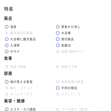
特長
風呂
温泉
源泉かけ流し
露天風呂付客室
大浴場
大浴場に露天風呂
貸切風呂
入湯税
岩盤浴
サウナ
個室/専用サウナ
食事
部屋で朝食
部屋で夕食
部屋
海が見える客室
夜景自慢の客室
離れ・コテージ
子供の宿泊
ルームサービス
グランピング
美容・健康
エステ・スパ施設
プールあり（屋内）