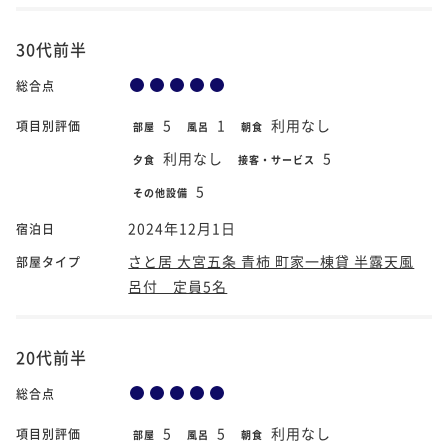
30代前半
総合点
5
1
利用なし
項目別評価
部屋
風呂
朝食
利用なし
5
夕食
接客・サービス
5
その他設備
2024年12月1日
宿泊日
さと居 大宮五条 青柿 町家一棟貸 半露天風
部屋タイプ
呂付 定員5名
20代前半
総合点
5
5
利用なし
項目別評価
部屋
風呂
朝食