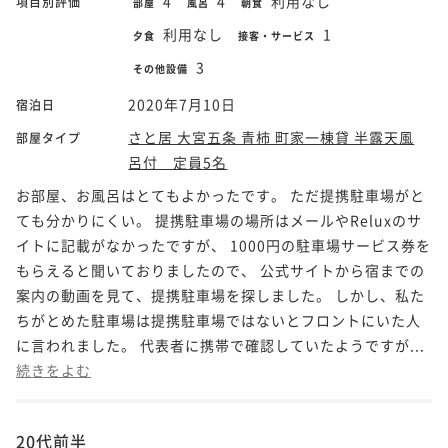
4
4
利用なし
項目別評価
部屋
風呂
朝食
利用なし
1
夕食
接客・サービス
3
その他設備
2020年7月10日
宿泊日
さと居 大宮五条 青柿 町家一棟貸 半露天風
部屋タイプ
呂付 定員5名
お部屋、お風呂はとてもよかったです。 ただ提携駐車場がと
ても分かりにくい。 提携駐車場の場所はメールやReluxのサ
イトに記載がなかったですが、 1000円の駐車場サービス券を
もらえると聞いておりましたので、 公式サイトから宿までの
案内の動画を見て、提携駐車場を探しました。 しかし、私た
ちがとめた駐車場は提携駐車場ではないとフロントにいた人
に言われました。 代表者に携帯で確認していたようですが...
続きをよむ
20代前半