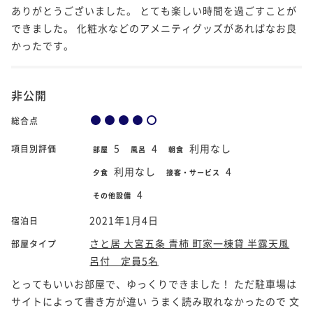
ありがとうございました。 とても楽しい時間を過ごすことが
できました。 化粧水などのアメニティグッズがあればなお良
かったです。
非公開
総合点
5
4
利用なし
項目別評価
部屋
風呂
朝食
利用なし
4
夕食
接客・サービス
4
その他設備
2021年1月4日
宿泊日
さと居 大宮五条 青柿 町家一棟貸 半露天風
部屋タイプ
呂付 定員5名
とってもいいお部屋で、ゆっくりできました！ ただ駐車場は
サイトによって書き方が違い うまく読み取れなかったので 文