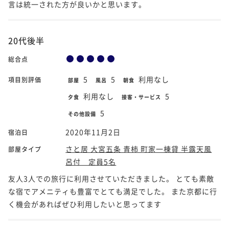
言は統一された方が良いかと思います。
20代後半
総合点
5
5
利用なし
項目別評価
部屋
風呂
朝食
利用なし
5
夕食
接客・サービス
5
その他設備
2020年11月2日
宿泊日
さと居 大宮五条 青柿 町家一棟貸 半露天風
部屋タイプ
呂付 定員5名
友人3人での旅行に利用させていただきました。 とても素敵
な宿でアメニティも豊富でとても満足でした。 また京都に行
く機会があればぜひ利用したいと思ってます