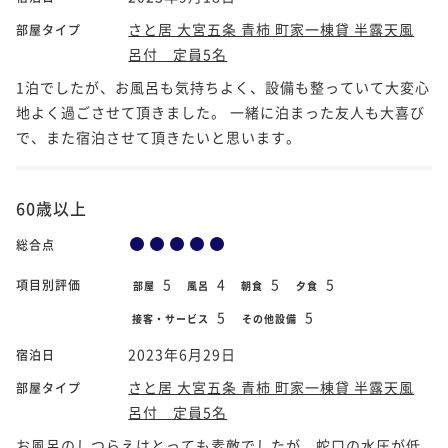
さと居 大宮五条 青柿 町家一棟貸 半露天風
部屋タイプ
呂付 定員5名
1泊でしたが、お風呂も気持ちよく、設備も整っていて大変心
地よく過ごさせて頂きました。 一緒に泊まった友人も大喜び
で、また宿泊させて頂きたいと思います。
60歳以上
総合点
5
4
5
5
項目別評価
部屋
風呂
朝食
夕食
5
5
接客・サービス
その他設備
2023年6月29日
宿泊日
さと居 大宮五条 青柿 町家一棟貸 半露天風
部屋タイプ
呂付 定員5名
お風呂のしつらえはとっても素敵でしたが、蛇口の水圧が低