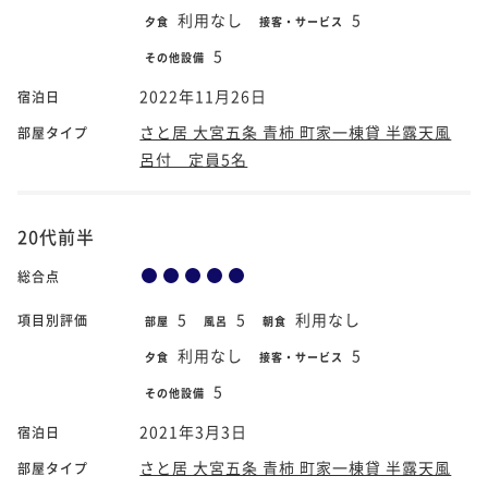
利用なし
5
夕食
接客・サービス
5
その他設備
2022年11月26日
宿泊日
さと居 大宮五条 青柿 町家一棟貸 半露天風
部屋タイプ
呂付 定員5名
20代前半
総合点
5
5
利用なし
項目別評価
部屋
風呂
朝食
利用なし
5
夕食
接客・サービス
5
その他設備
2021年3月3日
宿泊日
さと居 大宮五条 青柿 町家一棟貸 半露天風
部屋タイプ