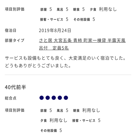
5
5
5
利用なし
項目別評価
部屋
風呂
朝食
夕食
5
5
接客・サービス
その他設備
2019年8月24日
宿泊日
さと居 大宮五条 青柿 町家一棟貸 半露天風
部屋タイプ
呂付 定員5名
サービスも設備もとても良く、大変満足のいく宿泊でした。
どうもありがとうございました。
40代前半
総合点
5
5
利用なし
項目別評価
部屋
風呂
朝食
利用なし
5
夕食
接客・サービス
5
その他設備