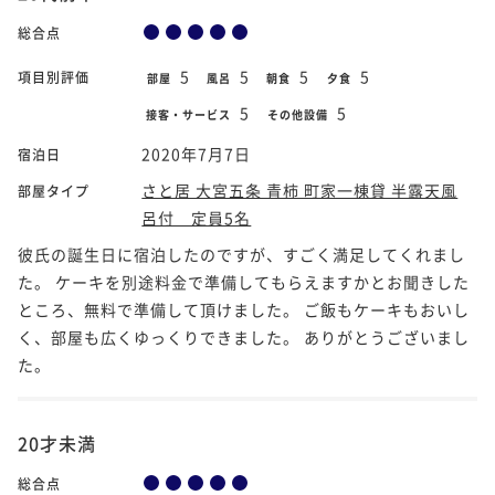
総合点
5
5
5
5
項目別評価
部屋
風呂
朝食
夕食
5
5
接客・サービス
その他設備
2020年7月7日
宿泊日
さと居 大宮五条 青柿 町家一棟貸 半露天風
部屋タイプ
呂付 定員5名
彼氏の誕生日に宿泊したのですが、すごく満足してくれまし
た。 ケーキを別途料金で準備してもらえますかとお聞きした
ところ、無料で準備して頂けました。 ご飯もケーキもおいし
く、部屋も広くゆっくりできました。 ありがとうございまし
た。
20才未満
総合点