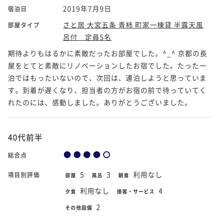
2019年7月9日
宿泊日
さと居 大宮五条 青柿 町家一棟貸 半露天風
部屋タイプ
呂付 定員5名
期待よりもはるかに素敵だったお部屋でした。^_^ 京都の長
屋をとてと素敵にリノベーションしたお宿でした。たった一
泊ではもったいないので、次回は、連泊しようと思っていま
す。到着が遅くなり、担当者の方がお宿の前で待っていてく
れたのには、感動しました。ありがとうございました。
40代前半
総合点
5
3
利用なし
項目別評価
部屋
風呂
朝食
利用なし
4
夕食
接客・サービス
2
その他設備