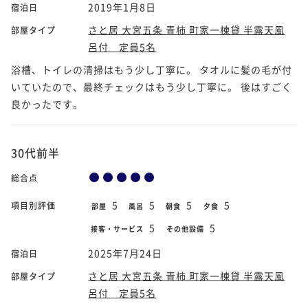
2019年1月8日
宿泊日
さと居 大宮五条 青柿 町家一棟貸 半露天風
部屋タイプ
呂付 定員5名
浴槽、トイレの清掃はもう少し丁寧に。 タオルに髪の毛が付
いていたので、最終チェックはもう少し丁寧に。 後はすごく
良かったです。
30代前半
総合点
5
5
5
5
項目別評価
部屋
風呂
朝食
夕食
5
5
接客・サービス
その他設備
2025年7月24日
宿泊日
さと居 大宮五条 青柿 町家一棟貸 半露天風
部屋タイプ
呂付 定員5名