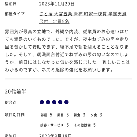
2023年11月29日
宿泊日
さと居 大宮五条 青柿 町家一棟貸 半露天風
部屋タイプ
呂付 定員5名
雰囲気が最高の立地で、外観や内装、従業員のお心遣いはと
ても満足のいくものでした。ですが、夜中ねずみの声や走り
回る音がして安眠できず、寝不足で朝を迎えることとなりま
した。そして、朝洗面台付近でねずみの尿の匂いなのでしょ
うか、前日にはしなかった匂いを感じました。 難しいことは
わかるのですが、ネズミ駆除の強化をお願いします。
20代前半
総合点
5
5
3
3
項目別評価
部屋
風呂
朝食
夕食
5
5
接客・サービス
その他設備
2023年9月18日
宿泊日