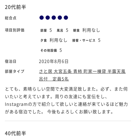
20代前半
総合点
5
5
利用なし
項目別評価
部屋
風呂
朝食
利用なし
5
夕食
接客・サービス
5
その他設備
2020年8月6日
宿泊日
さと居 大宮五条 青柿 町家一棟貸 半露天風
部屋タイプ
呂付 定員5名
とても、素晴らしい空間で大変満足致しまた。必ず、また伺
いたいと考えています。周りの友達にも宣伝をし、
Instagramの方で紹介して欲しいと連絡が来ているほど魅力
がある宿泊でした。 今後もよろしくお願い致します。
40代前半