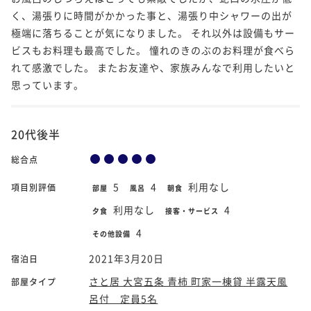
く、湯張りに時間がかかった事と、湯張り中シャワーの出が
極端に落ちることが気になりました。 それ以外は設備もサー
ビスもお料理も最高でした。 憧れのきのぶのお料理が食べら
れて感激でした。 またお友達や、家族みんなで利用したいと
思っています。
20代後半
総合点
5
4
利用なし
項目別評価
部屋
風呂
朝食
利用なし
4
夕食
接客・サービス
4
その他設備
2021年3月20日
宿泊日
さと居 大宮五条 青柿 町家一棟貸 半露天風
部屋タイプ
呂付 定員5名