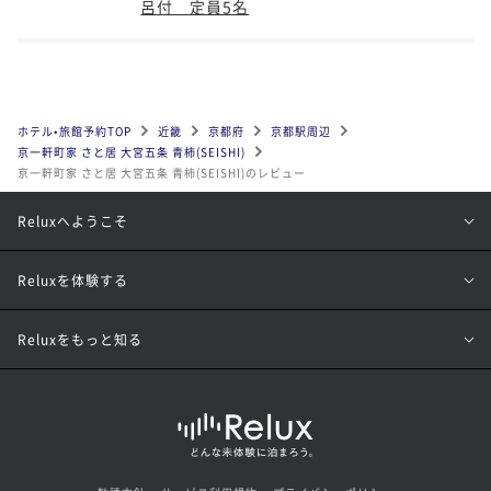
呂付 定員5名
ホテル•旅館予約TOP
近畿
京都府
京都駅周辺
京一軒町家 さと居 大宮五条 青柿(SEISHI)
京一軒町家 さと居 大宮五条 青柿(SEISHI)のレビュー
Reluxへようこそ
Reluxを体験する
Reluxをもっと知る