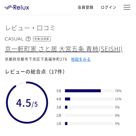
会員登録
ログイン
レビュー・口コミ
町家/古民家
京一軒町家 さと居 大宮五条 青柿(SEISHI)
京都府京都市下京区下長福寺町276
地図をみる
レビューの総合点
（17件）
5点
76
%
4.5
4点
11
%
/5
3点
5
%
2点
0
%
1点
5
%