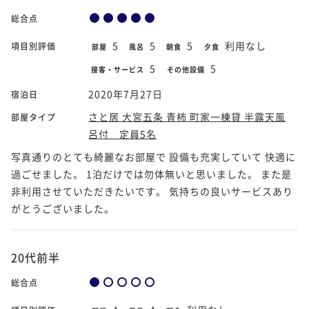
総合点
5
5
5
利用なし
項目別評価
部屋
風呂
朝食
夕食
5
5
接客・サービス
その他設備
2020年7月27日
宿泊日
さと居 大宮五条 青柿 町家一棟貸 半露天風
部屋タイプ
呂付 定員5名
写真通りのとても綺麗なお部屋で 設備も充実していて 快適に
過ごせました。 1泊だけでは勿体無いと思いました。 また是
非利用させていただきたいです。 気持ちの良いサービスあり
がとうございました。
20代前半
総合点