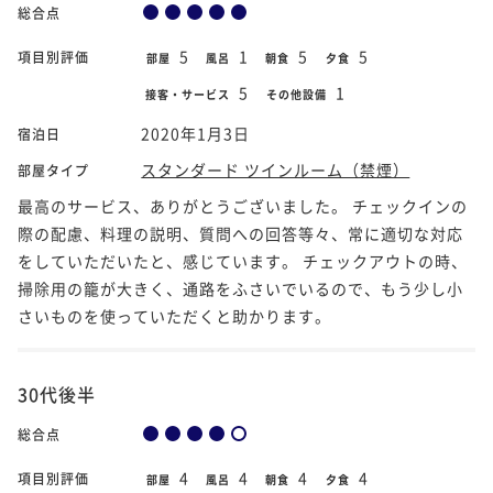
総合点
5
1
5
5
項目別評価
部屋
風呂
朝食
夕食
5
1
接客・サービス
その他設備
2020年1月3日
宿泊日
スタンダード ツインルーム（禁煙）
部屋タイプ
最高のサービス、ありがとうございました。 チェックインの
際の配慮、料理の説明、質問への回答等々、常に適切な対応
をしていただいたと、感じています。 チェックアウトの時、
掃除用の籠が大きく、通路をふさいでいるので、もう少し小
さいものを使っていただくと助かります。
30代後半
総合点
4
4
4
4
項目別評価
部屋
風呂
朝食
夕食