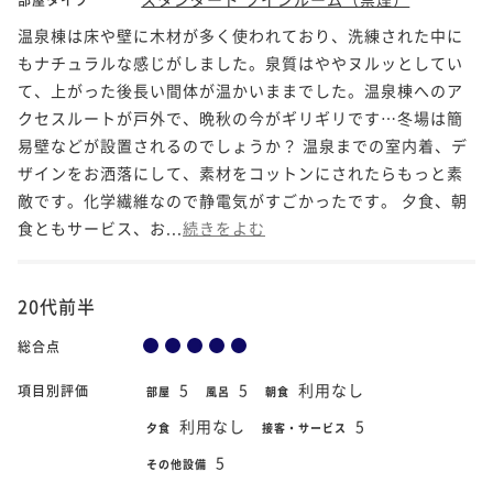
温泉棟は床や壁に木材が多く使われており、洗練された中に
もナチュラルな感じがしました。泉質はややヌルッとしてい
て、上がった後長い間体が温かいままでした。温泉棟へのア
クセスルートが戸外で、晩秋の今がギリギリです…冬場は簡
易壁などが設置されるのでしょうか？ 温泉までの室内着、デ
ザインをお洒落にして、素材をコットンにされたらもっと素
敵です。化学繊維なので静電気がすごかったです。 夕食、朝
食ともサービス、お...
続きをよむ
20代前半
総合点
5
5
利用なし
項目別評価
部屋
風呂
朝食
利用なし
5
夕食
接客・サービス
5
その他設備