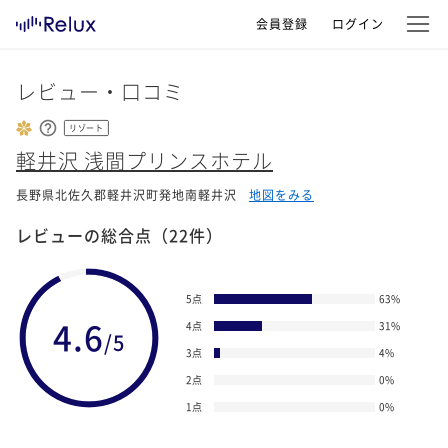
会員登録
ログイン
レビュー・口コミ
リゾート
軽井沢 浅間プリンスホテル
長野県北佐久郡軽井沢町発地南軽井沢
地図をみる
レビューの総合点
（22件）
5点
63
%
4.6
4点
31
%
/5
3点
4
%
2点
0
%
1点
0
%