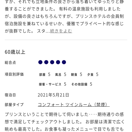
すが、それでも立地条件の良さから落ち着いてゆったりと静
養することができました。 有料の温泉施設も利用しました
が、設備の良さはもちろんですが、プリンスホテルの会員制
宿泊施設を兼ねているせいか、優雅でプライベート的な感じ
が抜群でした。 スタ...
続きをよむ
60歳以上
総合点
5
5
5
5
項目別評価
部屋
風呂
朝食
夕食
5
5
接客・サービス
その他設備
2021年5月21日
宿泊日
コンフォート ツインルーム（禁煙）
部屋タイプ
プリンスということで期待して伺いました‥‥期待通りの感
想で満足してチェックアウトしました。 お部屋は清潔で広く
眺めも最高でした。お食事も凝ったメニューで目でも舌でも