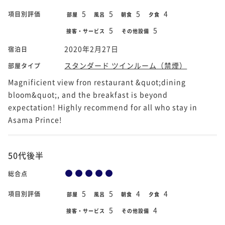
5
5
5
4
項目別評価
部屋
風呂
朝食
夕食
5
5
接客・サービス
その他設備
2020年2月27日
宿泊日
スタンダード ツインルーム（禁煙）
部屋タイプ
Magnificient view fron restaurant &quot;dining
bloom&quot;, and the breakfast is beyond
expectation! Highly recommend for all who stay in
Asama Prince!
50代後半
総合点
5
5
4
4
項目別評価
部屋
風呂
朝食
夕食
5
4
接客・サービス
その他設備