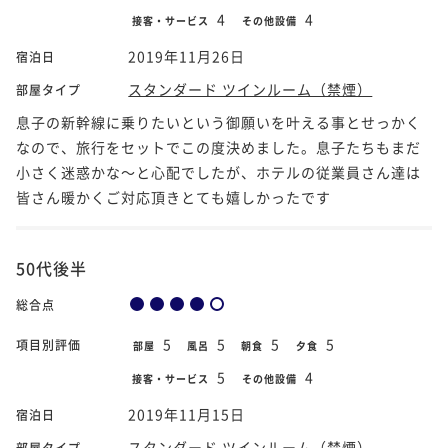
4
4
接客・サービス
その他設備
2019年11月26日
宿泊日
スタンダード ツインルーム（禁煙）
部屋タイプ
息子の新幹線に乗りたいという御願いを叶える事とせっかく
なので、旅行をセットでこの度決めました。息子たちもまだ
小さく迷惑かな～と心配でしたが、ホテルの従業員さん達は
皆さん暖かくご対応頂きとても嬉しかったです
50代後半
総合点
5
5
5
5
項目別評価
部屋
風呂
朝食
夕食
5
4
接客・サービス
その他設備
2019年11月15日
宿泊日
スタンダード ツインルーム（禁煙）
部屋タイプ