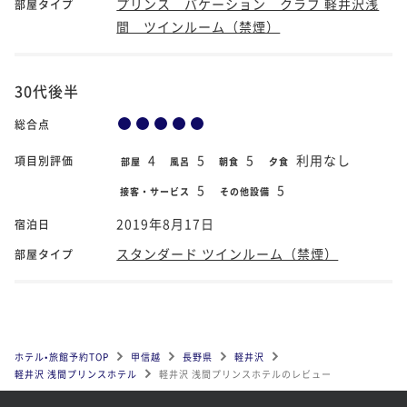
プリンス バケーション クラブ 軽井沢浅
部屋タイプ
間 ツインルーム（禁煙）
30代後半
総合点
4
5
5
利用なし
項目別評価
部屋
風呂
朝食
夕食
5
5
接客・サービス
その他設備
2019年8月17日
宿泊日
スタンダード ツインルーム（禁煙）
部屋タイプ
ホテル•旅館予約TOP
甲信越
長野県
軽井沢
軽井沢 浅間プリンスホテル
軽井沢 浅間プリンスホテルのレビュー