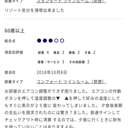
スタンダード ツインルーム（禁煙）
部屋タイプ
リゾート気分を満喫出来ました
60歳以上
総合点
4
3
3
2
項目別評価
部屋
風呂
朝食
夕食
3
3
接客・サービス
その他設備
2018年10月8日
宿泊日
コンフォート ツインルーム（禁煙）
部屋タイプ
お部屋のエアコン調整ができず困りました。 エアコンの作動
ボタンを押して温度調整の▼ ▲を押して好みの温度にして
もすぐに表示が２５度に 変わってしまいました。 夕食後差額
の支払いを請求されたのには驚き？ました。普通サインして
チェックアウト時に清算 するのでは、夕食に行くときに財布
を持っていないことはありますよね。