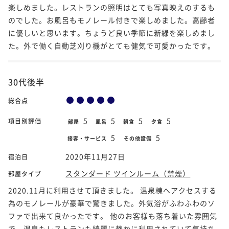
楽しめました。レストランの照明はとても写真映えのするも
のでした。お風呂もモノレール付きで楽しめました。高齢者
に優しいと思います。ちょうど良い季節に新緑を楽しめまし
た。外で働く自動芝刈り機がとても健気で可愛かったです。
30代後半
総合点
5
5
5
5
項目別評価
部屋
風呂
朝食
夕食
5
5
接客・サービス
その他設備
2020年11月27日
宿泊日
スタンダード ツインルーム（禁煙）
部屋タイプ
2020.11月に利用させて頂きました。 温泉棟へアクセスする
為のモノレールが豪華で驚きました。外気浴がふわふわのソ
ファで出来て良かったです。 他のお客様も落ち着いた雰囲気
で、温泉もレストランも綺麗に静かに利用されていて気持ち