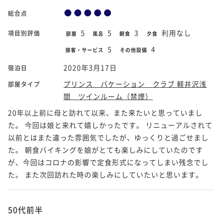
総合点
5
5
3
利用なし
項目別評価
部屋
風呂
朝食
夕食
5
4
接客・サービス
その他設備
2020年3月17日
宿泊日
プリンス バケーション クラブ 軽井沢浅
部屋タイプ
間 ツインルーム（禁煙）
20年以上前に母と訪れて以来、また来たいと思っていまし
た。 今回は娘と来れて嬉しかったです。 リニューアルされて
以前とはまた違った雰囲気でしたが、ゆっくりと過ごせまし
た。 朝食バイキングを娘がとても楽しみにしていたのです
が、今回はコロナの影響で定食形式になってしまい残念でし
た。 また次回訪れた時の楽しみにしていたいと思います。
50代前半