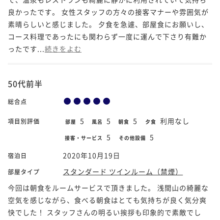
良かったです。 女性スタッフの方々の接客マナーや雰囲気が
素晴らしいと感じました。 夕食を急遽、部屋食にお願いし、
コース料理であったにも関わらず一度に運んで下さり有難か
ったです...
続きをよむ
50代前半
総合点
5
5
5
利用なし
項目別評価
部屋
風呂
朝食
夕食
5
5
接客・サービス
その他設備
2020年10月19日
宿泊日
スタンダード ツインルーム（禁煙）
部屋タイプ
今回は朝食をルームサービスで頂きました。 浅間山の綺麗な
空気を感じながら、食べる朝食はとても気持ちが良く気分爽
快でした！ スタッフさんの明るい挨拶も印象的で素敵でし