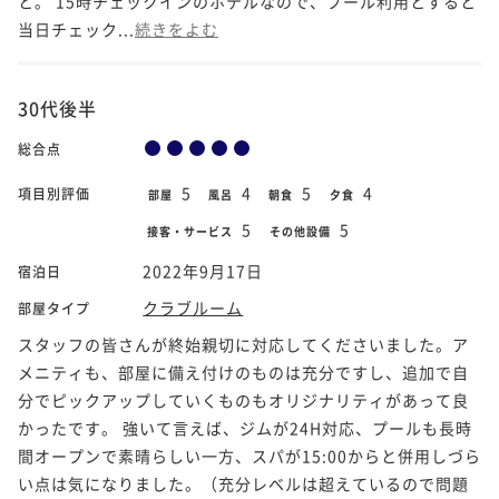
と。 15時チェックインのホテルなので、プール利用とすると
当日チェック...
続きをよむ
30代後半
総合点
5
4
5
4
項目別評価
部屋
風呂
朝食
夕食
5
5
接客・サービス
その他設備
2022年9月17日
宿泊日
クラブルーム
部屋タイプ
スタッフの皆さんが終始親切に対応してくださいました。ア
メニティも、部屋に備え付けのものは充分ですし、追加で自
分でピックアップしていくものもオリジナリティがあって良
かったです。 強いて言えば、ジムが24H対応、プールも長時
間オープンで素晴らしい一方、スパが15:00からと併用しづら
い点は気になりました。（充分レベルは超えているので問題