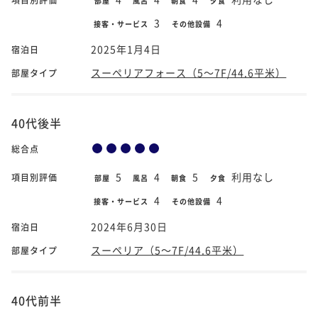
部屋
風呂
朝食
夕食
3
4
接客・サービス
その他設備
2025年1月4日
宿泊日
スーペリアフォース（5～7F/44.6平米）
部屋タイプ
40代後半
総合点
5
4
5
利用なし
項目別評価
部屋
風呂
朝食
夕食
4
4
接客・サービス
その他設備
2024年6月30日
宿泊日
スーペリア（5～7F/44.6平米）
部屋タイプ
40代前半