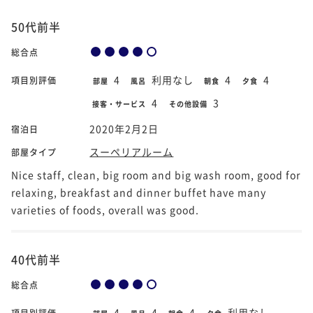
50代前半
総合点
4
利用なし
4
4
項目別評価
部屋
風呂
朝食
夕食
4
3
接客・サービス
その他設備
2020年2月2日
宿泊日
スーペリアルーム
部屋タイプ
Nice staff, clean, big room and big wash room, good for
relaxing, breakfast and dinner buffet have many
varieties of foods, overall was good.
40代前半
総合点
4
4
4
利用なし
項目別評価