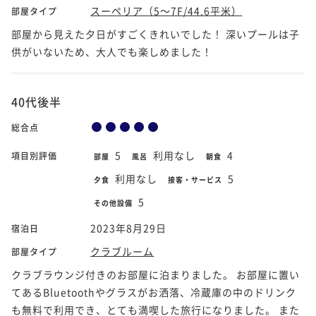
スーペリア（5～7F/44.6平米）
部屋タイプ
部屋から見えた夕日がすごくきれいでした！ 深いプールは子
供がいないため、大人でも楽しめました！
40代後半
総合点
5
利用なし
4
項目別評価
部屋
風呂
朝食
利用なし
5
夕食
接客・サービス
5
その他設備
2023年8月29日
宿泊日
クラブルーム
部屋タイプ
クラブラウンジ付きのお部屋に泊まりました。 お部屋に置い
てあるBluetoothやグラスがお洒落、冷蔵庫の中のドリンク
も無料で利用でき、とても満喫した旅行になりました。 また