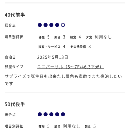
40代前半
総合点
5
3
4
利用なし
項目別評価
部屋
風呂
朝食
夕食
4
3
接客・サービス
その他設備
2025年5月13日
宿泊日
ユニバーサル（5～7F/46.3平米）
部屋タイプ
サプライズで誕生日も出来たし景色も素敵でまた宿泊したい
です
50代後半
総合点
5
利用なし
5
項目別評価
部屋
風呂
朝食