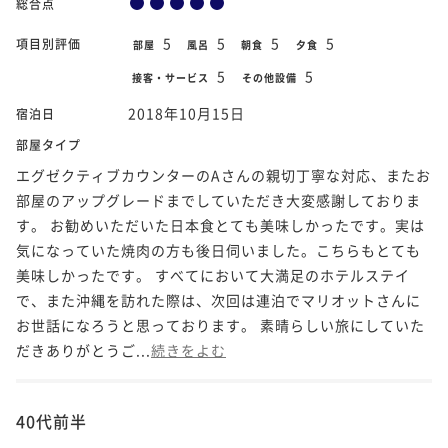
総合点
5
5
5
5
項目別評価
部屋
風呂
朝食
夕食
5
5
接客・サービス
その他設備
2018年10月15日
宿泊日
部屋タイプ
エグゼクティブカウンターのAさんの親切丁寧な対応、またお
部屋のアップグレードまでしていただき大変感謝しておりま
す。 お勧めいただいた日本食とても美味しかったです。実は
気になっていた焼肉の方も後日伺いました。こちらもとても
美味しかったです。 すべてにおいて大満足のホテルステイ
で、また沖縄を訪れた際は、次回は連泊でマリオットさんに
お世話になろうと思っております。 素晴らしい旅にしていた
だきありがとうご...
続きをよむ
40代前半