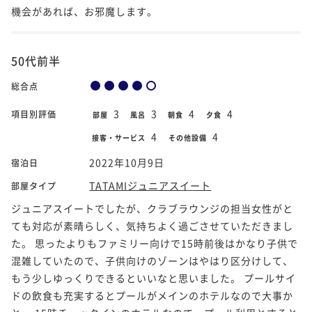
機会があれば、お邪魔します。
50代前半
総合点
3
3
4
4
項目別評価
部屋
風呂
朝食
夕食
4
4
接客・サービス
その他設備
2022年10月9日
宿泊日
TATAMIジュニアスイート
部屋タイプ
ジュニアスイートでしたが、クラブラウンジの担当女性がと
ても対応が素晴らしく、気持ちよく過ごさせていただきまし
た。 思ったよりもファミリー向けで15時前後はかなり子供で
混雑していたので、子供向けのゾーンはやはり区分けして、
もう少しゆっくりできるといいなと思いました。 プールサイ
ドの飲食も充実するとプールがメインのホテルなので大事か