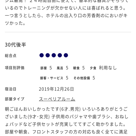
いるのでトレーニングが欠かせない人には喜ばれると思う。
一つ言うとしたら、ホテルの出入り口の芳香剤のにおいがキ
ツかった。
30代後半
総合点
5
5
5
利用なし
項目別評価
部屋
風呂
朝食
夕食
5
5
接客・サービス
その他設備
2019年12月26日
宿泊日
スーペリアルーム
部屋タイプ
朝ごはんおいしかったです(6才.男児) いろいろありがとうご
ざいました(9才･女児) 子供用のパジャマや歯ブラシ、おねし
ょパッドなど子供セットが充実しててすごく助かりました。
部屋や朝食、フロントスタッフの方の対応も良く全てに満足