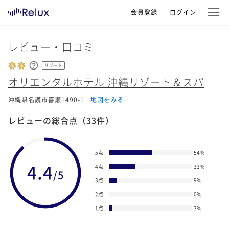
会員登録
ログイン
レビュー・口コミ
リゾート
オリエンタルホテル 沖縄リゾート＆スパ
沖縄県名護市喜瀬1490-1
地図をみる
レビューの総合点
（33件）
5点
54
%
4.4
4点
33
%
/5
3点
9
%
2点
0
%
1点
3
%