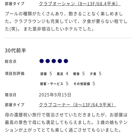
クラブオーシャン（8～13F/68.4平米）
部屋タイプ
プールの種類がたくさんあり、飽きることなく楽しめまし
た。クラブラウンジも充実していて、夕食が要らない程でし
た(笑)。 また是非宿泊したいホテルでした。
30代前半
総合点
5
4
5
5
項目別評価
部屋
風呂
朝食
夕食
5
5
接客・サービス
その他設備
2025年9月15日
宿泊日
クラブコーナー（8～13F/64.9平米）
部屋タイプ
母の還暦祝い旅行で宿泊させていただきましたが、お部屋は
最高の景色で母にも満足してもらえました。３歳の娘もテン
ションが上がってとても楽しく過ごさせてもらいました。