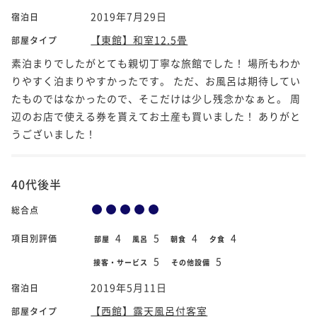
2019年7月29日
宿泊日
【東館】和室12.5畳
部屋タイプ
素泊まりでしたがとても親切丁寧な旅館でした！ 場所もわか
りやすく泊まりやすかったです。 ただ、お風呂は期待してい
たものではなかったので、そこだけは少し残念かなぁと。 周
辺のお店で使える券を貰えてお土産も買いました！ ありがと
うございました！
40代後半
総合点
4
5
4
4
項目別評価
部屋
風呂
朝食
夕食
5
5
接客・サービス
その他設備
2019年5月11日
宿泊日
【西館】露天風呂付客室
部屋タイプ