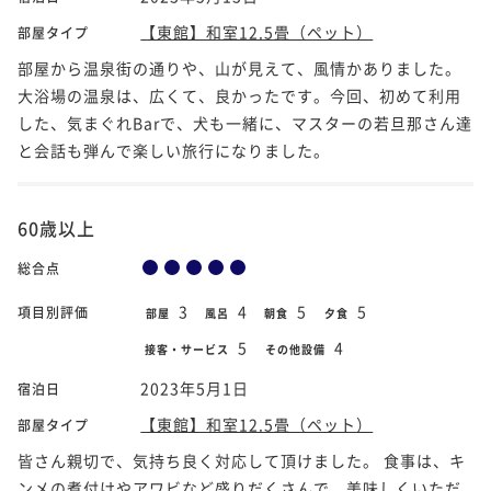
【東館】和室12.5畳（ペット）
部屋タイプ
部屋から温泉街の通りや、山が見えて、風情かありました。
大浴場の温泉は、広くて、良かったです。今回、初めて利用
した、気まぐれBarで、犬も一緒に、マスターの若旦那さん達
と会話も弾んで楽しい旅行になりました。
60歳以上
総合点
3
4
5
5
項目別評価
部屋
風呂
朝食
夕食
5
4
接客・サービス
その他設備
2023年5月1日
宿泊日
【東館】和室12.5畳（ペット）
部屋タイプ
皆さん親切で、気持ち良く対応して頂けました。 食事は、キ
ンメの煮付けやアワビなど盛りだくさんで、美味しくいただ