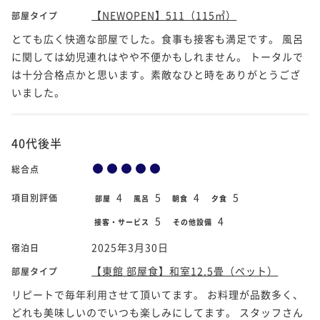
【NEWOPEN】511（115㎡）
部屋タイプ
とても広く快適な部屋でした。食事も接客も満足です。 風呂
に関しては幼児連れはやや不便かもしれません。 トータルで
は十分合格点かと思います。素敵なひと時をありがとうござ
いました。
40代後半
総合点
4
5
4
5
項目別評価
部屋
風呂
朝食
夕食
5
4
接客・サービス
その他設備
2025年3月30日
宿泊日
【東館 部屋食】和室12.5畳（ペット）
部屋タイプ
リピートで毎年利用させて頂いてます。 お料理が品数多く、
どれも美味しいのでいつも楽しみにしてます。 スタッフさん