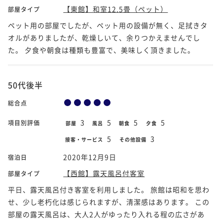
【東館】和室12.5畳（ペット）
部屋タイプ
ペット用の部屋でしたが、ペット用の設備が無く、足拭きタ
オルがありましたが、乾燥しいて、余りつかえませんでし
た。 夕食や朝食は種類も豊富で、美味しく頂きました。
50代後半
総合点
3
5
5
5
項目別評価
部屋
風呂
朝食
夕食
5
3
接客・サービス
その他設備
2020年12月9日
宿泊日
【西館】露天風呂付客室
部屋タイプ
平日、露天風呂付き客室を利用しました。 旅館は昭和を思わ
せ、少し老朽化は感じられますが、清潔感はあります。 この
部屋の露天風呂は、大人2人がゆったり入れる程の広さがあ