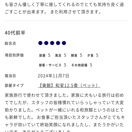
も皆さん優しく丁寧に接してくれるのでとても気持ち良く過
ごすことが出来ます。 また利用させて頂きます。
40代前半
総合点
5
5
5
5
項目別評価
部屋
風呂
朝食
夕食
5
5
接客・サービス
その他設備
2024年11月7日
宿泊日
【東館】和室12.5畳（ペット）
部屋タイプ
家族旅行で使わせて頂きました。家族に犬もいる旅行は初め
てでしたが、スタッフの皆様慣れていらっしゃっていて大変
助かりました。ペットが一緒にいれる和旅館というのはとて
も新鮮でした。 お食事ご担当頂いたスタッフさんがとてもキ
ャラが効いていて終始笑顔になれましたし、またうかがいた
いです。ありがとうございました。