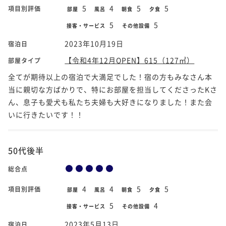
5
4
5
5
項目別評価
部屋
風呂
朝食
夕食
5
5
接客・サービス
その他設備
2023年10月19日
宿泊日
【令和4年12月OPEN】615（127㎡）
部屋タイプ
全てが期待以上の宿泊で大満足でした！宿の方もみなさん本
当に親切な方ばかりで、特にお部屋を担当してくださったKさ
ん、息子も愛犬も私たち夫婦も大好きになりました！また会
いに行きたいです！！
50代後半
総合点
4
4
5
5
項目別評価
部屋
風呂
朝食
夕食
5
4
接客・サービス
その他設備
2023年5月13日
宿泊日