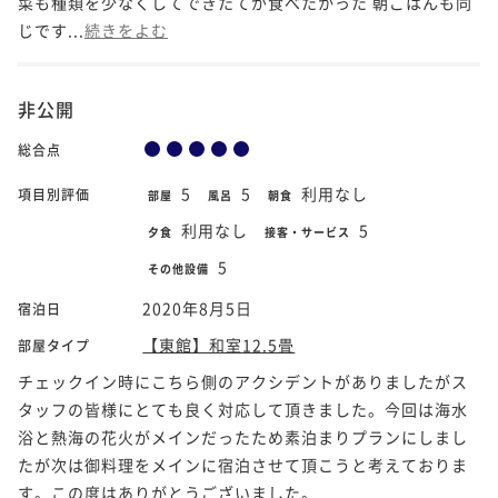
菜も種類を少なくしてできたてが食べたかった 朝ごはんも同
じです...
続きをよむ
非公開
総合点
5
5
利用なし
項目別評価
部屋
風呂
朝食
利用なし
5
夕食
接客・サービス
5
その他設備
2020年8月5日
宿泊日
【東館】和室12.5畳
部屋タイプ
チェックイン時にこちら側のアクシデントがありましたがス
タッフの皆様にとても良く対応して頂きました。今回は海水
浴と熱海の花火がメインだったため素泊まりプランにしまし
たが次は御料理をメインに宿泊させて頂こうと考えておりま
す。この度はありがとうございました。