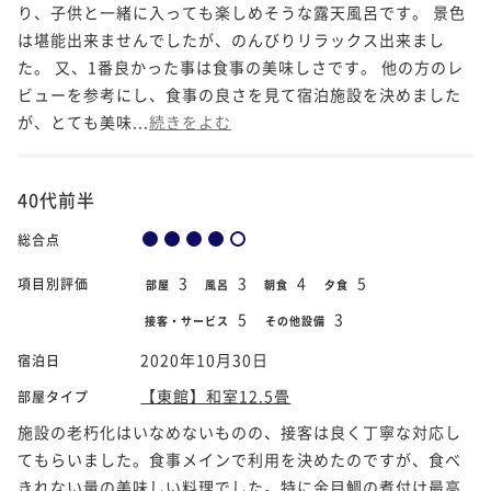
り、子供と一緒に入っても楽しめそうな露天風呂です。 景色
は堪能出来ませんでしたが、のんびりリラックス出来まし
た。 又、1番良かった事は食事の美味しさです。 他の方のレ
ビューを参考にし、食事の良さを見て宿泊施設を決めました
が、とても美味...
続きをよむ
40代前半
総合点
3
3
4
5
項目別評価
部屋
風呂
朝食
夕食
5
3
接客・サービス
その他設備
2020年10月30日
宿泊日
【東館】和室12.5畳
部屋タイプ
施設の老朽化はいなめないものの、接客は良く丁寧な対応し
てもらいました。食事メインで利用を決めたのですが、食べ
きれない量の美味しい料理でした。特に金目鯛の煮付け最高