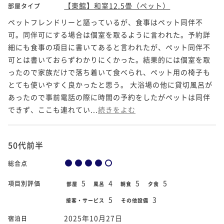
【東館】和室12.5畳（ペット）
部屋タイプ
ペットフレンドリーと謳っているが、食事はペット同伴不
可。同伴可にする場合は個室を取るように言われた。予約詳
細にも食事の項目に書いてあると言われたが、ペット同伴不
可とは書いておらずわかりにくかった。結果的には個室を取
ったので家族だけで落ち着いて食べられ、ペット用の椅子も
とても使いやすく良かったと思う。 大浴場の他に貸切風呂が
あったので事前電話の際に時間の予約をしたがペットは同伴
できず、ここも連れてい...
続きをよむ
50代前半
総合点
5
4
5
5
項目別評価
部屋
風呂
朝食
夕食
5
3
接客・サービス
その他設備
2025年10月27日
宿泊日