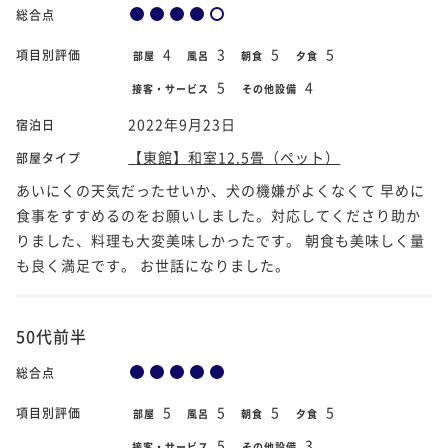
総合点
4
3
5
5
項目別評価
部屋
風呂
朝食
夕食
5
4
接客・サービス
その他設備
2022年9月23日
宿泊日
【東館】和室12.5畳（ペット）
部屋タイプ
あいにくの天気だったせいか、犬の機嫌がよくなくて 早めに
食事をすすめるのをお願いしました。対応してくださり助か
りました、料理も大変美味しかったです。 朝食も美味しく量
も良く満足です。 お世話になりました。
50代前半
総合点
5
5
5
5
項目別評価
部屋
風呂
朝食
夕食
5
3
接客・サービス
その他設備