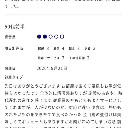
でした。
50代前半
総合点
3
4
3
3
項目別評価
部屋
風呂
朝食
夕食
3
2
接客・サービス
その他設備
2020年9月21日
宿泊日
部屋タイプ
先日はありがとうございます お部屋は広くて温泉もお湯が気
持ちよかったです 全体的に清潔感ありすが 施設の古さや、時
代遅れの造作を感じます 従業員の方もとてもよくサービスし
てくれますが、人が少ないのか、対応か遅い 夕食は、熱いも
の冷たいものをできたてで食べたかった 金目鯛の煮付けは美
味しくてボリュームもありますがお肉が冷めてしまい残念 前