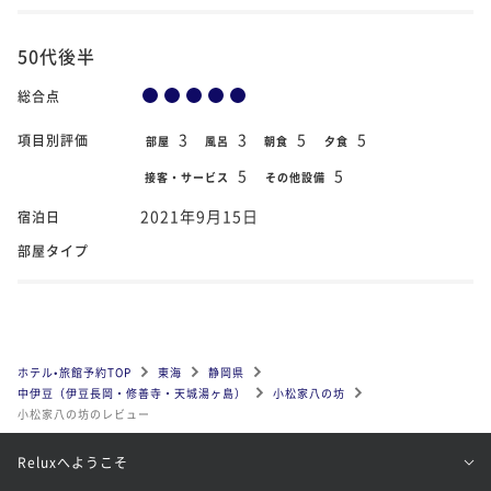
50代後半
総合点
3
3
5
5
項目別評価
部屋
風呂
朝食
夕食
5
5
接客・サービス
その他設備
2021年9月15日
宿泊日
部屋タイプ
ホテル•旅館予約TOP
東海
静岡県
中伊豆（伊豆長岡・修善寺・天城湯ヶ島）
小松家八の坊
小松家八の坊のレビュー
Reluxへようこそ