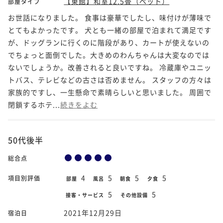
【東館】和室12.5畳（ペット）
部屋タイプ
お世話になりました。 食事は豪華でしたし、味付けが薄味で
とてもよかったです。 犬とも一緒の部屋で泊まれて満足です
が、ドッグランに行くのに階段があり、カートが使えないの
でちょっと面倒でした。大きめのわんちゃんは大変なのでは
ないでしょうか。改善されると良いですね。 冷蔵庫やユニッ
トバス、テレビなどの古さは否めません。 スタッフの方々は
家族的ですし、一生懸命で素晴らしいと思いました。 周囲で
閉鎖するホテ...
続きをよむ
50代後半
総合点
4
5
5
5
項目別評価
部屋
風呂
朝食
夕食
5
5
接客・サービス
その他設備
2021年12月29日
宿泊日