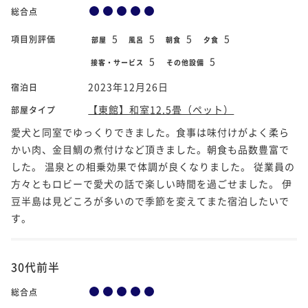
総合点
5
5
5
5
項目別評価
部屋
風呂
朝食
夕食
5
5
接客・サービス
その他設備
2023年12月26日
宿泊日
【東館】和室12.5畳（ペット）
部屋タイプ
愛犬と同室でゆっくりできました。食事は味付けがよく柔ら
かい肉、金目鯛の煮付けなど頂きました。朝食も品数豊富で
した。 温泉との相乗効果で体調が良くなりました。 従業員の
方々ともロビーで愛犬の話で楽しい時間を過ごせました。 伊
豆半島は見どころが多いので季節を変えてまた宿泊したいで
す。
30代前半
総合点