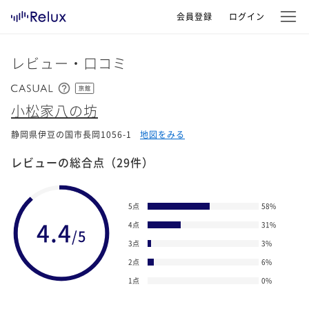
会員登録
ログイン
レビュー・口コミ
旅館
小松家八の坊
静岡県伊豆の国市長岡1056-1
地図をみる
レビューの総合点
（29件）
5点
58
%
4.4
4点
31
%
/5
3点
3
%
2点
6
%
1点
0
%