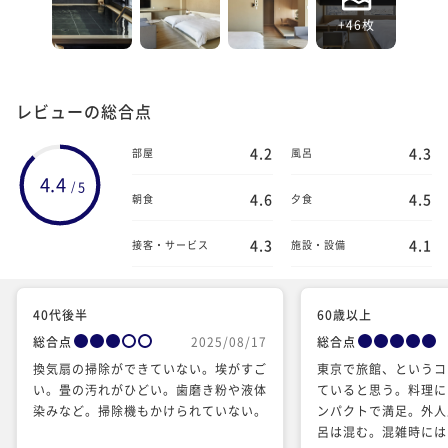
+46枚
レビューの総合点
4.2
4.3
部屋
風呂
4.4
5
/
4.6
4.5
朝食
夕食
4.3
4.1
接客・サービス
施設・設備
40代後半
60歳以上
総合点
2025/08/17
総合点
換気扇の掃除ができていない。埃がすご
東京で旅館、というコ
い。畳の汚れがひどい。歯磨き粉や液体
ていると思う。料理に
染みなど。掃除機もかけられていない。
ンパクトで満足。外人
呂は混む。混雑時には