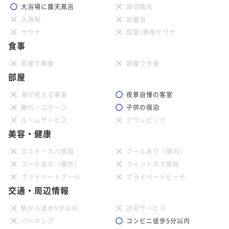
大浴場に露天風呂
貸切風呂
入湯税
岩盤浴
サウナ
個室/専用サウナ
食事
部屋で朝食
部屋で夕食
部屋
海が見える客室
夜景自慢の客室
離れ・コテージ
子供の宿泊
ルームサービス
グランピング
美容・健康
エステ・スパ施設
プールあり（屋内）
プールあり（屋外）
フィットネス施設
プライベートプール
プライベートビーチ
交通・周辺情報
駅から徒歩5分以内
送迎サービス
パーキング
コンビニ徒歩5分以内