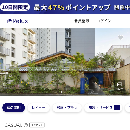
会員登録
ログイン
46
枚
1
2
3
4
5
宿の説明
レビュー
部屋・プラン
施設・サービス
コンセプト