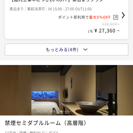
と寛ぐ連泊プラン＜食事なし＞
素泊まり
事前決済可
IN 15:00 - 27:00 OUT11:00
素泊まり
事前決済可
IN 15:00 - 27:00 OUT11:00
ポイント即利用で
最大5％OFF
ポイント即利用で
最大5％OFF
¥28,800~
¥ 27,360 ~
¥48,960~
2名
¥ 46,512 ~
2名
もっとみる(4件)
【素泊まり】まちなかで温泉に浸かる。由縁の寛ぎを
【連泊】2泊以上の旅をお得に。温泉大浴場でゆっくり
シンプルに愉しむ基本プラン＜食事なし＞
と寛ぐ連泊プラン＜朝食付＞
素泊まり
事前決済可
IN 15:00 - 27:00 OUT11:00
朝食付き
事前決済可
IN 15:00 - 27:00 OUT11:00
ポイント即利用で
最大5％OFF
ポイント即利用で
最大5％OFF
¥32,400~
¥ 30,780 ~
¥68,160~
2名
¥ 64,752 ~
2名
【由縁の朝食】旅の朝を健やかに。日本の文化を感じ
1
2
3
4
5
6
7
る旅館の和御膳＜朝食付＞
禁煙セミダブルルーム（高層階）
朝食付き
事前決済可
IN 15:00 - 27:00 OUT11:00
12平米
禁煙
無料Wi-Fi
ダブル