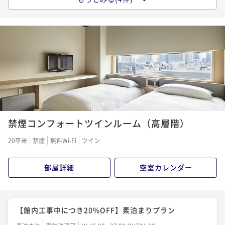
【素泊まり】まちなかで温泉に浸かる。由縁の寛ぎを
【連泊】2泊以上の旅をお得に。温泉大浴場でゆっくり
シンプルに愉しむ基本プラン＜食事なし＞
と寛ぐ連泊プラン＜朝食付＞
素泊まり
事前決済可
IN 15:00 - 27:00 OUT11:00
朝食付き
事前決済可
IN 15:00 - 27:00 OUT11:00
ポイント即利用で
最大5％OFF
ポイント即利用で
最大5％OFF
¥42,000~
¥ 39,900 ~
¥74,280~
2名
¥ 70,566 ~
2名
【由縁の朝食】旅の朝を健やかに。日本の文化を感じ
1
2
3
4
5
6
7
る旅館の和御膳＜朝食付＞
禁煙コンフォートツインルーム（高層階）
朝食付き
事前決済可
IN 15:00 - 27:00 OUT11:00
20平米
禁煙
無料Wi-Fi
ツイン
ポイント即利用で
最大5％OFF
¥51,600~
部屋詳細
空室カレンダー
¥ 49,020 ~
2名
【連泊】2泊以上の旅をお得に。温泉大浴場でゆっくり
【館内工事中につき20%OFF】素泊まりプラン
と寛ぐ連泊プラン＜食事なし＞