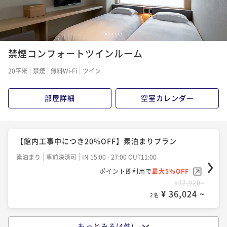
¥ 70,566 ~
2名
【由縁の朝食】旅の朝を健やかに。日本の文化を感じ
1
2
3
4
5
6
る旅館の和御膳＜朝食付＞
禁煙コンフォートツインルーム
朝食付き
事前決済可
IN 15:00 - 27:00 OUT11:00
20平米
禁煙
無料Wi-Fi
ツイン
ポイント即利用で
最大5％OFF
¥42,000~
部屋詳細
空室カレンダー
¥ 39,900 ~
2名
【連泊】2泊以上の旅をお得に。温泉大浴場でゆっくり
【館内工事中につき20%OFF】素泊まりプラン
と寛ぐ連泊プラン＜食事なし＞
素泊まり
事前決済可
IN 15:00 - 27:00 OUT11:00
素泊まり
事前決済可
IN 15:00 - 27:00 OUT11:00
ポイント即利用で
最大5％OFF
ポイント即利用で
最大5％OFF
¥37,920~
¥ 36,024 ~
¥55,080~
2名
¥ 52,326 ~
2名
もっとみる(4件)