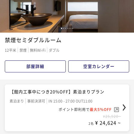
1
2
3
4
5
6
7
禁煙セミダブルルーム
12平米
禁煙
無料Wi-Fi
ダブル
部屋詳細
空室カレンダー
【館内工事中につき20%OFF】素泊まりプラン
素泊まり
事前決済可
IN 15:00 - 27:00 OUT11:00
ポイント即利用で
最大5％OFF
¥25,920~
¥ 24,624 ~
2名