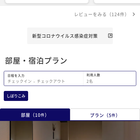
なのでかなり待たされ
ーバーが５、１０、１
レビューをみる（124件）
は不便極まりない。
新型コロナウイルス感染症対策
部屋・宿泊プラン
利用人数
日程を入力
2
名
チェックイン
−
チェックアウト
しぼりこみ
部屋
（
10
）
プラン
（
5
）
件
件