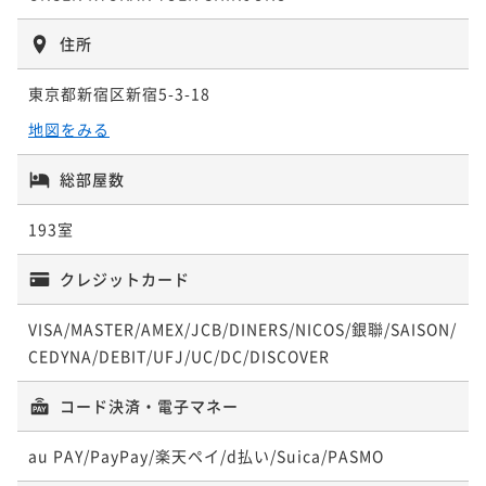
¥55,200~
¥ 52,440 ~
2名
住所
東京都新宿区新宿5-3-18
【連泊】2泊以上の旅をお得に。温泉大浴場でゆっくり
地図をみる
と寛ぐ連泊プラン＜食事なし＞
素泊まり
事前決済可
IN 15:00 - 27:00 OUT11:00
総部屋数
ポイント即利用で
最大5％OFF
193室
¥77,520~
¥ 73,644 ~
2名
クレジットカード
VISA/MASTER/AMEX/JCB/DINERS/NICOS/銀聯/SAISON/
【連泊】2泊以上の旅をお得に。温泉大浴場でゆっくり
CEDYNA/DEBIT/UFJ/UC/DC/DISCOVER
と寛ぐ連泊プラン＜朝食付＞
朝食付き
事前決済可
IN 15:00 - 27:00 OUT11:00
コード決済・電子マネー
ポイント即利用で
最大5％OFF
¥96,720~
au PAY/PayPay/楽天ペイ/d払い/Suica/PASMO
¥ 91,884 ~
2名