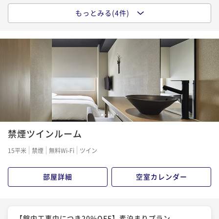
もっとみる(4件)
【素泊まり】まちなかで温泉に浸かる。由縁の寛ぎを
シンプルに愉しむ基本プラン＜食事なし＞
素泊まり
事前決済可
IN 15:00 - 27:00 OUT11:00
ポイント即利用で
最大5％OFF
¥28,800~
¥ 27,360 ~
2名
【由縁の朝食】旅の朝を健やかに。日本の文化を感じ
1
2
3
4
5
6
る旅館の和御膳＜朝食付＞
禁煙ツインルーム
朝食付き
事前決済可
IN 15:00 - 27:00 OUT11:00
15平米
禁煙
無料Wi-Fi
ツイン
ポイント即利用で
最大5％OFF
¥38,400~
部屋詳細
空室カレンダー
¥ 36,480 ~
2名
【連泊】2泊以上の旅をお得に。温泉大浴場でゆっくり
【館内工事中につき20%OFF】素泊まりプラン