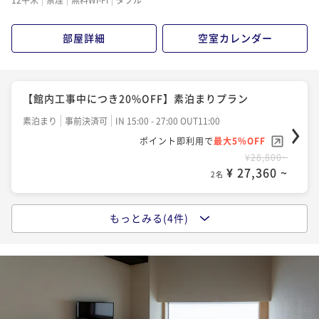
ポイント即利用で
最大5％OFF
¥42,000~
部屋詳細
空室カレンダー
¥ 39,900 ~
2名
【連泊】2泊以上の旅をお得に。温泉大浴場でゆっくり
【館内工事中につき20%OFF】素泊まりプラン
と寛ぐ連泊プラン＜食事なし＞
素泊まり
事前決済可
IN 15:00 - 27:00 OUT11:00
素泊まり
事前決済可
IN 15:00 - 27:00 OUT11:00
ポイント即利用で
最大5％OFF
ポイント即利用で
最大5％OFF
¥28,800~
¥ 27,360 ~
¥55,080~
2名
¥ 52,326 ~
2名
もっとみる(4件)
【素泊まり】まちなかで温泉に浸かる。由縁の寛ぎを
【連泊】2泊以上の旅をお得に。温泉大浴場でゆっくり
シンプルに愉しむ基本プラン＜食事なし＞
と寛ぐ連泊プラン＜朝食付＞
素泊まり
事前決済可
IN 15:00 - 27:00 OUT11:00
朝食付き
事前決済可
IN 15:00 - 27:00 OUT11:00
ポイント即利用で
最大5％OFF
ポイント即利用で
最大5％OFF
¥32,400~
¥ 30,780 ~
¥74,280~
2名