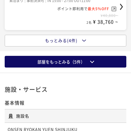
素泊まり
事前決済可
IN 15:00 - 27:00 OUT11:00
素泊まり
事前決済可
IN 15:00 - 27:00 OUT11:00
ポイント即利用で
最大5％OFF
ポイント即利用で
最大5％OFF
¥40,800~
¥ 38,760 ~
¥71,400~
2名
¥ 67,830 ~
2名
もっとみる(4件)
【素泊まり】まちなかで温泉に浸かる。由縁の寛ぎを
【連泊】2泊以上の旅をお得に。温泉大浴場でゆっくり
シンプルに愉しむ基本プラン＜食事なし＞
と寛ぐ連泊プラン＜朝食付＞
素泊まり
事前決済可
IN 15:00 - 27:00 OUT11:00
部屋をもっとみる（
5
件）
朝食付き
事前決済可
IN 15:00 - 27:00 OUT11:00
ポイント即利用で
最大5％OFF
ポイント即利用で
最大5％OFF
¥45,600~
¥ 43,320 ~
¥90,600~
2名
¥ 86,070 ~
2名
施設・サービス
基本情報
【由縁の朝食】旅の朝を健やかに。日本の文化を感じ
る旅館の和御膳＜朝食付＞
施設名
朝食付き
事前決済可
IN 15:00 - 27:00 OUT11:00
ポイント即利用で
最大5％OFF
ONSEN RYOKAN YUEN SHINJUKU