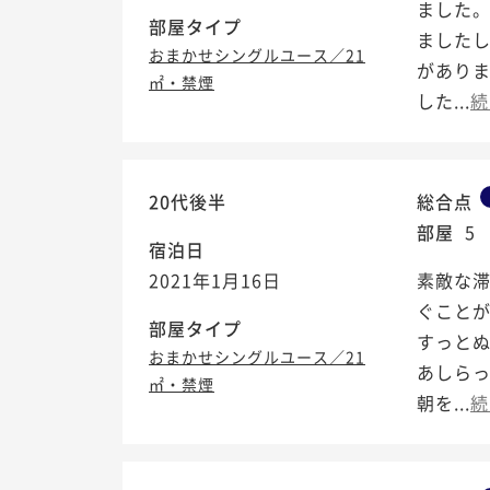
ました
部屋タイプ
ました
おまかせシングルユース／21
があり
㎡・禁煙
した...
続
20代後半
総合点
部屋
5
宿泊日
2021年1月16日
素敵な
ぐこと
部屋タイプ
すっとぬ
おまかせシングルユース／21
あしら
㎡・禁煙
朝を...
続