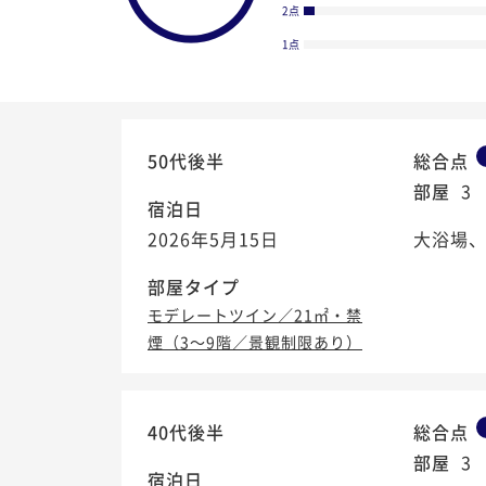
2点
1点
50代後半
総合点
部屋
3
宿泊日
2026年5月15日
大浴場
部屋タイプ
モデレートツイン／21㎡・禁
煙（3～9階／景観制限あり）
4.6
/5
40代後半
総合点
部屋
3
宿泊日