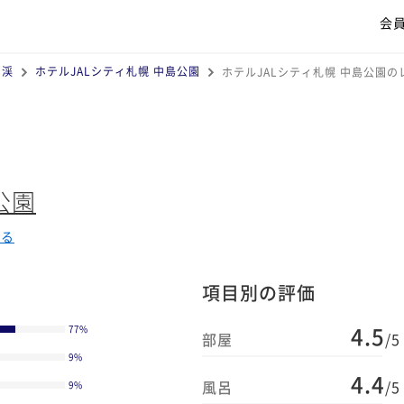
会
山渓
ホテルJALシティ札幌 中島公園
ホテルJALシティ札幌 中島公園の
公園
みる
項目別の評価
4.5
77
%
部屋
/5
9
%
4.4
風呂
/5
9
%