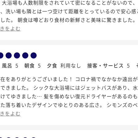
。 大浴場も人数制限をされていて密になることがないので
し、洗い場も隣とは一つ空けて距離をとっているので安心感
ました。 朝食は噂どおり食材の新鮮さと美味に驚きました
きをよむ
風呂
5
朝食
5
夕食
利用なし
接客・サービス
5
滞在をありがとうございました！ コロナ禍でなかなか遠出
ができました。 シックな大浴場にはジェットバスがあり、
けてゆきました… 髪を傷めない復元ドライヤーがあるのも
った落ち着いたデザインでゆとりのある広さ。 シモンズの
きをよむ