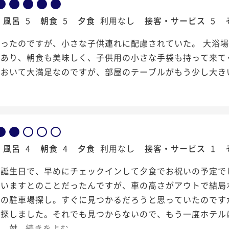
風呂
5
朝食
5
夕食
利用なし
接客・サービス
5
だったのですが、小さな子供連れに配慮されていた。 大浴
もあり、朝食も美味しく、子供用の小さな手袋も持って来て
において大満足なのですが、部屋のテーブルがもう少し大き
風呂
4
朝食
4
夕食
利用なし
接客・サービス
1
誕生日で、早めにチェックインして夕食でお祝いの予定で
ていますとのことだったんですが、車の高さがアウトで結局
所の駐車場探し。すぐに見つかるだろうと思っていたのです
を探しました。それでも見つからないので、もう一度ホテル
対...
続きをよむ