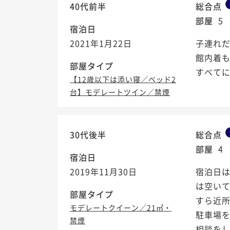
40代前半
総合点
部屋
5
宿泊日
2021年1月22日
子連れ
館内着
部屋タイプ
すべて
【12歳以下は添い寝／ベッド2
台】モデレートツイン／禁煙
30代後半
総合点
部屋
4
宿泊日
2019年11月30日
宿泊日は
は空い
部屋タイプ
すら近
モデレートクイーン／21㎡・
駐車場
禁煙
相談をし、