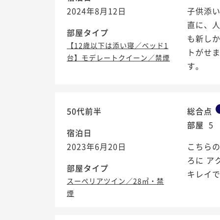
2024年8月12日
子供添い
直に、
部屋タイプ
も新し
【12歳以下は添い寝／ベッド1
トがせま
台】モデレートクイーン／禁煙
す。
50代前半
総合点
部屋
5
宿泊日
2023年6月20日
こちらの
ろに ア
部屋タイプ
キレイで
スーペリアツイン／28㎡・禁
煙