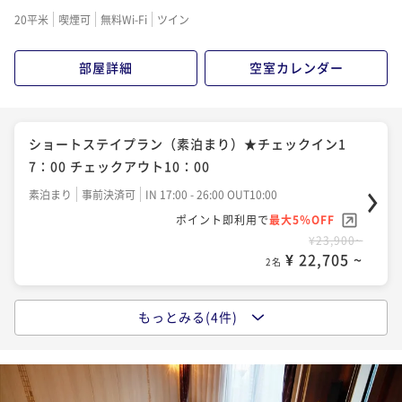
朝食付き
現地決済可
IN 17:00 - 26:00 OUT10:00
20平米
喫煙可
無料Wi-Fi
ツイン
ポイント即利用で
最大2％OFF
¥25,000~
部屋詳細
空室カレンダー
¥ 24,500 ~
2名
シンプルステイ 自慢の朝食付 高崎駅東口徒歩3分！
ショートステイプラン（素泊まり）★チェックイン1
ビジネス・観光の拠点にどうぞ
7：00 チェックアウト10：00
朝食付き
事前決済可
IN 14:00 - 24:00 OUT11:00
素泊まり
事前決済可
IN 17:00 - 26:00 OUT10:00
ポイント即利用で
最大5％OFF
ポイント即利用で
最大5％OFF
¥26,100~
¥23,900~
¥ 24,795 ~
2名
¥ 22,705 ~
2名
もっとみる(4件)
お日にち限定！2泊以上限定！【清掃なしエコプラン】
シンプルステイ♪素泊まり♪高崎駅東口徒歩3分！☆Ｓ
連泊をもっとお得に♪
ＰＡ利用＆ネット接続無料☆
素泊まり
事前決済可
IN 14:00 - 26:00 OUT11:00
素泊まり
事前決済可
IN 14:00 - 24:00 OUT11:00
ポイント即利用で
最大5％OFF
ポイント即利用で
最大5％OFF