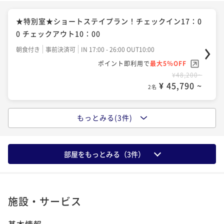
シンプルステイ 自慢の朝食付 高崎駅東口徒歩3分！
★特別室★ショートステイプラン！チェックイン17：0
ビジネス・観光の拠点にどうぞ
0 チェックアウト10：00
朝食付き
事前決済可
IN 14:00 - 24:00 OUT11:00
朝食付き
事前決済可
IN 17:00 - 26:00 OUT10:00
ポイント即利用で
最大5％OFF
ポイント即利用で
最大5％OFF
¥29,200~
¥48,200~
¥ 27,740 ~
2名
¥ 45,790 ~
2名
もっとみる(3件)
お日にち限定！2泊以上限定！【清掃なしエコプラン】
カップルからファミリーに最適。ココ・グラン高崎の
連泊をもっとお得に♪
ヒーリングSTAYプラン
素泊まり
事前決済可
IN 14:00 - 26:00 OUT11:00
朝食付き
事前決済可
IN 14:00 - 24:00 OUT11:00
部屋をもっとみる（
3
件）
ポイント即利用で
最大5％OFF
ポイント即利用で
最大5％OFF
¥47,800~
¥50,700~
¥ 45,410 ~
2名
¥ 48,165 ~
2名
施設・サービス
基本情報
お日にち限定！2泊以上限定！【清掃なしエコプラン】