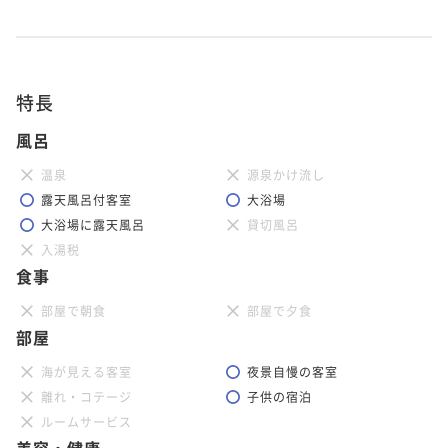
特長
風呂
温泉
源泉かけ流し
露天風呂付客室
大浴場
大浴場に露天風呂
貸切風呂
入湯税
食事
部屋で朝食
部屋で夕食
部屋
海が見える客室
夜景自慢の客室
離れ・コテージ
子供の宿泊
ルームサービス
美容・健康