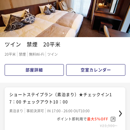
¥40,000~
¥25,200~
¥ 38,000 ~
2名
¥ 23,940 ~
2名
◇17時チェックイン朝食付き（10時チェックアウト）
1
2
3
ショートステイプラン◇
ツイン 禁煙 20平米
朝食付き
現地決済可
IN 17:00 - 26:00 OUT10:00
20平米
禁煙
無料Wi-Fi
ツイン
ポイント即利用で
最大2％OFF
¥27,900~
部屋詳細
空室カレンダー
¥ 27,342 ~
2名
シンプルステイ 自慢の朝食付 高崎駅東口徒歩3分！
ショートステイプラン（素泊まり）★チェックイン1
ビジネス・観光の拠点にどうぞ
7：00 チェックアウト10：00
朝食付き
事前決済可
IN 14:00 - 24:00 OUT11:00
素泊まり
事前決済可
IN 17:00 - 26:00 OUT10:00
ポイント即利用で
最大5％OFF
ポイント即利用で
最大5％OFF
¥29,200~
¥23,900~
¥ 27,740 ~