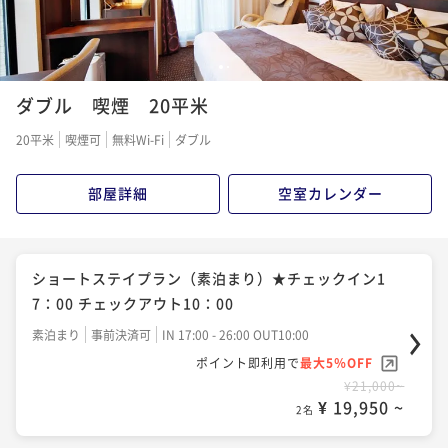
1
2
ダブル 喫煙 20平米
20平米
喫煙可
無料Wi-Fi
ダブル
部屋詳細
空室カレンダー
ショートステイプラン（素泊まり）★チェックイン1
7：00 チェックアウト10：00
素泊まり
事前決済可
IN 17:00 - 26:00 OUT10:00
ポイント即利用で
最大5％OFF
¥21,000~
¥ 19,950 ~
2名