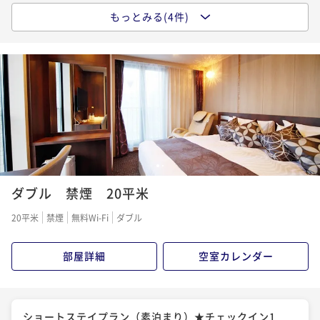
もっとみる(4件)
シンプルステイ♪素泊まり♪高崎駅東口徒歩3分！☆Ｓ
ＰＡ利用＆ネット接続無料☆
素泊まり
事前決済可
IN 14:00 - 24:00 OUT11:00
ポイント即利用で
最大5％OFF
¥22,100~
¥ 20,995 ~
2名
◇17時チェックイン朝食付き（10時チェックアウト）
1
2
ショートステイプラン◇
ダブル 禁煙 20平米
朝食付き
現地決済可
IN 17:00 - 26:00 OUT10:00
20平米
禁煙
無料Wi-Fi
ダブル
ポイント即利用で
最大2％OFF
¥25,000~
部屋詳細
空室カレンダー
¥ 24,500 ~
2名
シンプルステイ 自慢の朝食付 高崎駅東口徒歩3分！
ショートステイプラン（素泊まり）★チェックイン1