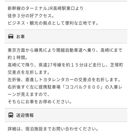
新幹線のターミナルJR高崎駅東口より

徒歩３分の好アクセス。

ビジネス・観光の拠点として便利な立地です。
お車
東京方面から練馬ICより関越自動車道へ乗り、高崎ICまで
約１時間。

高崎ICで降り、県道27号線を約１５分ほど走行し、芝塚町
交差点を左折します。

左折後、直進しトヨタレンタカーの交差点を右折します。

右折後すぐ左に提携駐車場「ココパルク８００」の入庫レ
ーンが見えますので、

送迎情報
詳細は、宿泊施設までお問い合わせください。