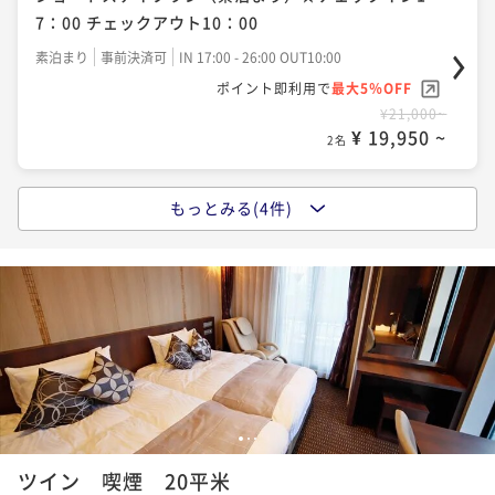
ビジネス・観光の拠点にどうぞ
7：00 チェックアウト10：00
朝食付き
事前決済可
IN 14:00 - 24:00 OUT11:00
素泊まり
事前決済可
IN 17:00 - 26:00 OUT10:00
ポイント即利用で
最大5％OFF
ポイント即利用で
最大5％OFF
¥26,100~
¥21,000~
¥ 24,795 ~
2名
¥ 19,950 ~
2名
もっとみる(4件)
お日にち限定！2泊以上限定！【清掃なしエコプラン】
シンプルステイ♪素泊まり♪高崎駅東口徒歩3分！☆Ｓ
連泊をもっとお得に♪
ＰＡ利用＆ネット接続無料☆
素泊まり
事前決済可
IN 14:00 - 26:00 OUT11:00
素泊まり
事前決済可
IN 14:00 - 24:00 OUT11:00
ポイント即利用で
最大5％OFF
ポイント即利用で
最大5％OFF
¥40,000~
¥22,100~
¥ 38,000 ~
2名
¥ 20,995 ~
2名
◇17時チェックイン朝食付き（10時チェックアウト）
1
2
3
ショートステイプラン◇
ツイン 喫煙 20平米