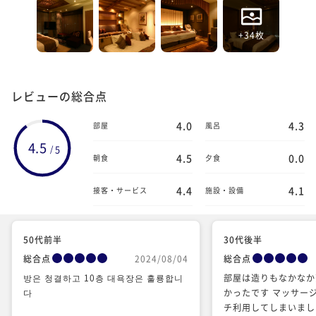
+34枚
レビューの総合点
4.0
4.3
部屋
風呂
4.5
5
/
4.5
0.0
朝食
夕食
4.4
4.1
接客・サービス
施設・設備
50代前半
30代後半
総合点
2024/08/04
総合点
방은 청결하고 10층 대욕장은 훌룡합니
部屋は造りもなかなか
다
かったです マッサー
チ利用してしまいまし