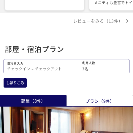
メニティも豊富でトイ
のですが、洗面ボウル
水がドンドン溜まって
レビューをみる（13件）
水口の金具？蓋？を外
朝ごはんのビュッフェ
ネスホテルと比べて多
すが味は美味しく、い
部屋・宿泊プラン
てしまいました。 大浴場は炭酸泉の露
天風呂がオススメです
度ですが、炭酸泉の効
利用人数
日程を入力
程よく体が温まって、
2
名
チェックイン
−
チェックアウト
めます 結果として、またリピートしよ
うと思ってます
しぼりこみ
部屋
（
8
）
プラン
（
9
）
件
件