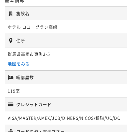
特別室を連泊でもっとお得に♪
施設名
朝食付き
事前決済可
IN 14:00 - 26:00 OUT11:00
ポイント即利用で
最大5％OFF
ホテル ココ・グラン高崎
¥81,600~
¥ 77,520 ~
2名
住所
群馬県高崎市東町3-5
連泊限定！2泊以上でまったり滞在プラン♪
地図をみる
朝食付き
事前決済可
IN 14:00 - 26:00 OUT12:00
ポイント即利用で
最大5％OFF
総部屋数
¥81,600~
¥ 77,520 ~
119室
2名
クレジットカード
VISA/MASTER/AMEX/JCB/DINERS/NICOS/銀聯/UC/DC
コード決済・電子マネー