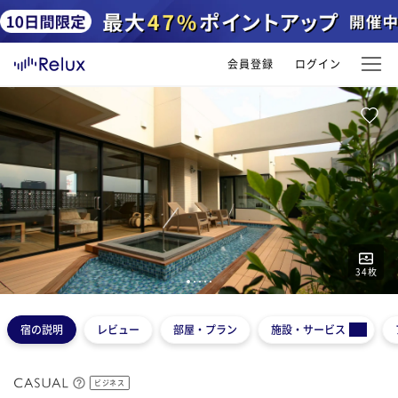
会員登録
ログイン
34
枚
1
2
3
4
5
宿の説明
レビュー
部屋・プラン
施設・サービス
ビジネス