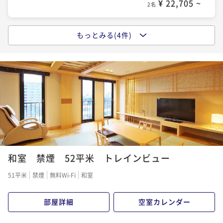
2名
¥ 22,705 ~
2名
もっとみる(4件)
お日にち限定！2泊以上限定！【清掃なしエコプラン】
シンプルステイ♪素泊まり♪高崎駅東口徒歩3分！☆Ｓ
連泊をもっとお得に♪
ＰＡ利用＆ネット接続無料☆
素泊まり
事前決済可
IN 14:00 - 26:00 OUT11:00
素泊まり
事前決済可
IN 14:00 - 24:00 OUT11:00
ポイント即利用で
最大5％OFF
ポイント即利用で
最大5％OFF
¥47,800~
¥25,200~
¥ 45,410 ~
2名
¥ 23,940 ~
2名
◇17時チェックイン朝食付き（10時チェックアウト）
1
2
3
4
ショートステイプラン◇
和室 禁煙 52平米 トレインビュー
朝食付き
現地決済可
IN 17:00 - 26:00 OUT10:00
51平米
禁煙
無料Wi-Fi
和室
ポイント即利用で
最大2％OFF
¥27,900~
部屋詳細
空室カレンダー
¥ 27,342 ~
2名