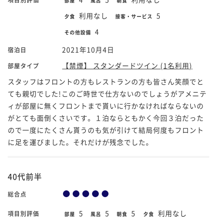
部屋
風呂
朝食
利用なし
5
夕食
接客・サービス
4
その他設備
2021年10月4日
宿泊日
【禁煙】 スタンダードツイン (1名利用)
部屋タイプ
スタッフはフロントの方もレストランの方も皆さん笑顔でと
ても親切でした!このご時世で仕方ないのでしょうがアメニテ
ィが部屋に無くフロントまで貰いに行かなければならないの
がとても面倒くさいです。１泊ならともかく今回３泊だった
ので一度にたくさん貰うのも気が引けて結局何度もフロント
に足を運びました。それだけが残念でした。
40代前半
総合点
5
5
5
利用なし
項目別評価
部屋
風呂
朝食
夕食