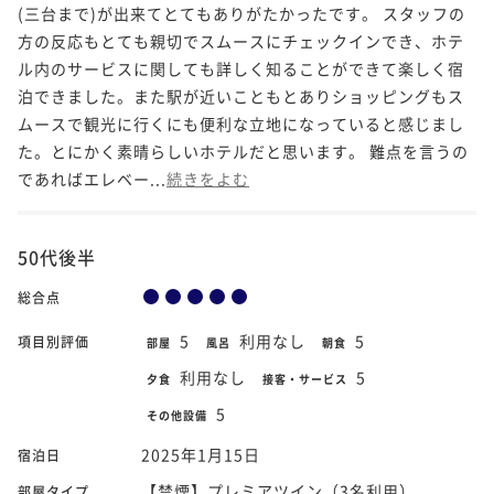
(三台まで)が出来てとてもありがたかったです。 スタッフの
方の反応もとても親切でスムースにチェックインでき、ホテ
ル内のサービスに関しても詳しく知ることができて楽しく宿
泊できました。また駅が近いこともとありショッピングもス
ムースで観光に行くにも便利な立地になっていると感じまし
た。とにかく素晴らしいホテルだと思います。 難点を言うの
であればエレベー...
続きをよむ
50代後半
総合点
5
利用なし
5
項目別評価
部屋
風呂
朝食
利用なし
5
夕食
接客・サービス
5
その他設備
2025年1月15日
宿泊日
【禁煙】プレミアツイン（3名利用）
部屋タイプ