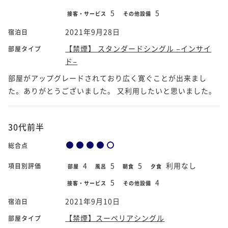
5
5
接客・サービス
その他設備
2021年9月28日
宿泊日
【禁煙】 スタンダードシングル −インサイ
部屋タイプ
ド−
部屋がアップグレードされており広く寛ぐことが出来まし
た。ありがとうございました。 又利用したいと思いました。
30代前半
総合点
4
5
5
利用なし
項目別評価
部屋
風呂
朝食
夕食
5
4
接客・サービス
その他設備
2021年9月10日
宿泊日
【禁煙】スーペリアシングル
部屋タイプ