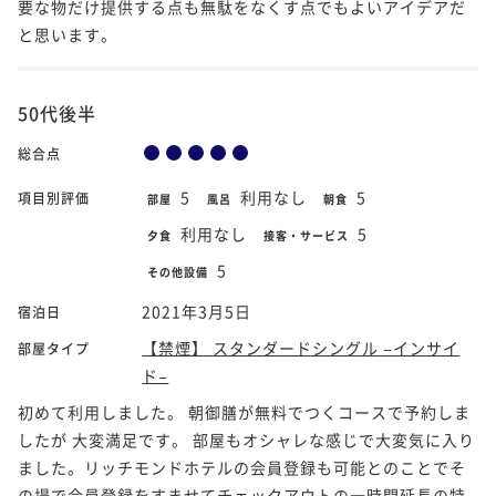
要な物だけ提供する点も無駄をなくす点でもよいアイデアだ
と思います。
50代後半
総合点
5
利用なし
5
項目別評価
部屋
風呂
朝食
利用なし
5
夕食
接客・サービス
5
その他設備
2021年3月5日
宿泊日
【禁煙】 スタンダードシングル −インサイ
部屋タイプ
ド−
初めて利用しました。 朝御膳が無料でつくコースで予約しま
したが 大変満足です。 部屋もオシャレな感じで大変気に入り
ました。リッチモンドホテルの会員登録も可能とのことでそ
の場で会員登録をすませてチェックアウトの一時間延長の特