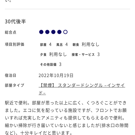
30代後半
総合点
4
4
利用なし
項目別評価
部屋
風呂
朝食
利用なし
3
夕食
接客・サービス
3
その他設備
2022年10月19日
宿泊日
【禁煙】 スタンダードシングル −インサイ
部屋タイプ
ド−
駅近で便利。部屋が思った以上に広く、くつろぐことができ
ました。エコに気を配っている施設ですが、フロントでお願
いすれば充実したアメニティも提供してもらえるので便利。
細かい掃除が行き届いていないと感じましたが(排水口の隙間
など)、十分キレイだと思います。