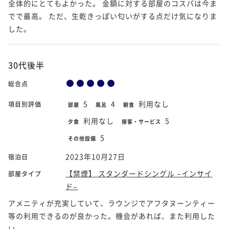
全体的にとてもよかった。 金額に対する部屋のコスパは今ま
でで最高。 ただ、生乾きっぽい匂いがする点だけ気になりま
した。
30代後半
総合点
5
4
利用なし
項目別評価
部屋
風呂
朝食
利用なし
5
夕食
接客・サービス
5
その他設備
2023年10月27日
宿泊日
【禁煙】 スタンダードシングル −インサイ
部屋タイプ
ド−
アメニティが充実していて、ラウンジでアフタヌーンティー
等の利用できるのが良かった。機会があれば、また利用した
い。