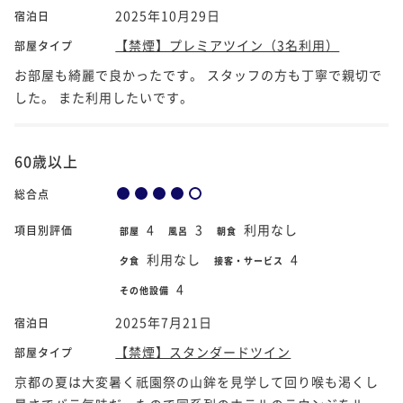
2025年10月29日
宿泊日
【禁煙】プレミアツイン（3名利用）
部屋タイプ
お部屋も綺麗で良かったです。 スタッフの方も丁寧で親切で
した。 また利用したいです。
60歳以上
総合点
4
3
利用なし
項目別評価
部屋
風呂
朝食
利用なし
4
夕食
接客・サービス
4
その他設備
2025年7月21日
宿泊日
【禁煙】スタンダードツイン
部屋タイプ
京都の夏は大変暑く祇園祭の山鉾を見学して回り喉も渇くし