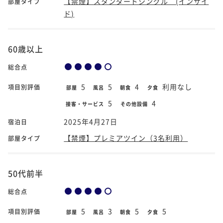
【禁煙】スタンダードシングル (インサイ
部屋タイプ
ド)
60歳以上
総合点
5
5
4
利用なし
項目別評価
部屋
風呂
朝食
夕食
5
4
接客・サービス
その他設備
2025年4月27日
宿泊日
【禁煙】プレミアツイン（3名利用）
部屋タイプ
50代前半
総合点
5
3
5
5
項目別評価
部屋
風呂
朝食
夕食