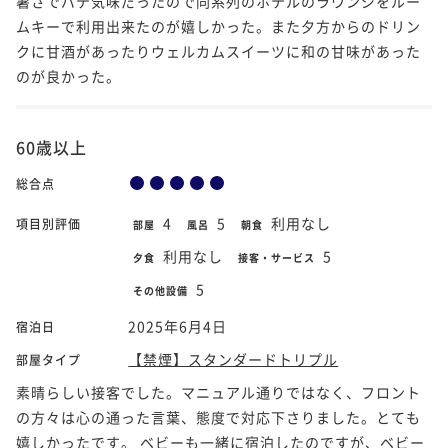
暑さでバテ気味だったので同系列のホテルのラウンジをルー
ムキーで利用出来たのが嬉しかった。また夕方からのドリン
クに甘酒があったりウェルカムスイーツに和の甘味があった
のが良かった。
60歳以上
総合点
4
5
利用なし
項目別評価
部屋
風呂
朝食
利用なし
5
夕食
接客・サービス
5
その他設備
2025年6月4日
宿泊日
【禁煙】スタンダードトリプル
部屋タイプ
素晴らしい接客でした。マニュアル通りではなく、フロント
の方々は心の通った言葉、態度で対応下さりました。とても
嬉しかったです。 ベビーも一緒に宿泊したのですが、ベビー