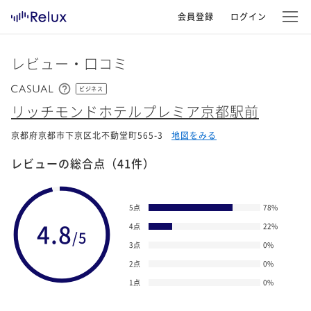
会員登録
ログイン
レビュー・口コミ
ビジネス
リッチモンドホテルプレミア京都駅前
京都府京都市下京区北不動堂町565-3
地図をみる
レビューの総合点
（41件）
5点
78
%
4.8
4点
22
%
/5
3点
0
%
2点
0
%
1点
0
%