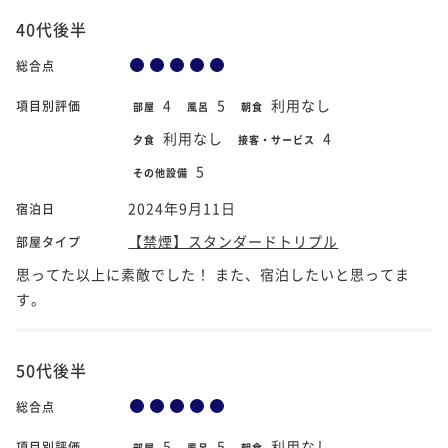
40代後半
総合点
4
5
利用なし
項目別評価
部屋
風呂
朝食
利用なし
4
夕食
接客・サービス
5
その他設備
2024年9月11日
宿泊日
【禁煙】スタンダードトリプル
部屋タイプ
思ってた以上に素敵でした！ また、宿泊したいと思ってま
す。
50代後半
総合点
5
5
利用なし
項目別評価
部屋
風呂
朝食