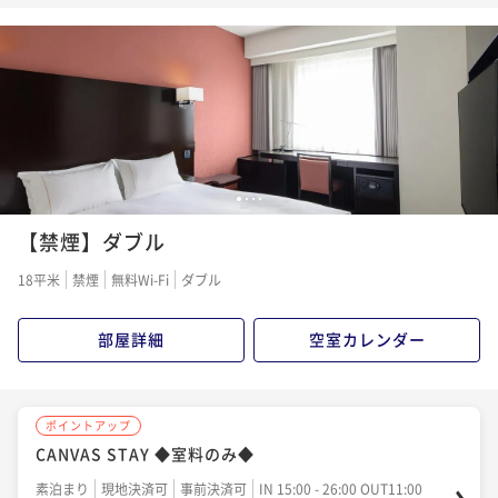
朝食付き
現地決済可
事前決済可
IN 15:00 - 25:00 OUT11:00
ポイント即利用で
最大7％OFF
¥17,600~
¥ 16,368 ~
1名
ポイントアップ
1
2
3
4
【連泊割引 CANVAS STAY】 ◆室料のみ◆
【禁煙】ダブル
素泊まり
現地決済可
事前決済可
IN 15:00 - 26:00 OUT11:00
18平米
禁煙
無料Wi-Fi
ダブル
ポイント即利用で
最大7％OFF
¥27,000~
¥ 25,110 ~
1名
部屋詳細
空室カレンダー
ポイントアップ
CANVAS STAY ◆室料のみ◆
素泊まり
現地決済可
事前決済可
IN 15:00 - 26:00 OUT11:00