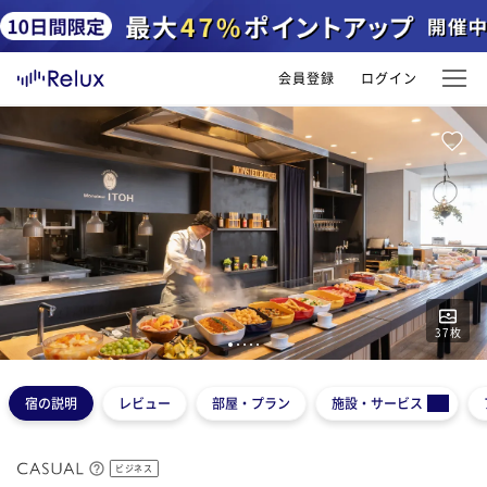
会員登録
ログイン
37
枚
1
2
3
4
5
宿の説明
レビュー
部屋・プラン
施設・サービス
ビジネス