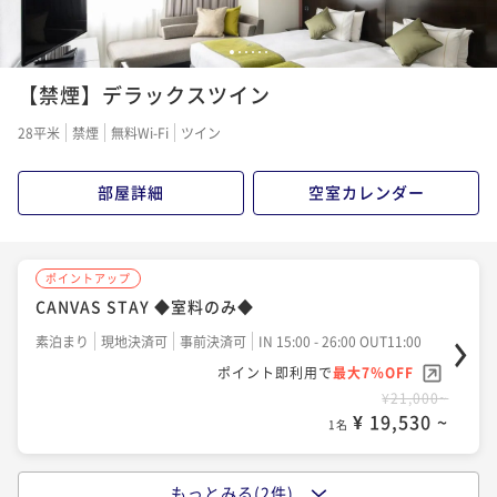
ポイントアップ
1
2
3
4
5
6
【連泊割引 CANVAS STAY】 ◆室料のみ◆
【禁煙】デラックスツイン
素泊まり
現地決済可
事前決済可
IN 15:00 - 26:00 OUT11:00
28平米
禁煙
無料Wi-Fi
ツイン
ポイント即利用で
最大7％OFF
¥39,150~
¥ 36,409 ~
1名
部屋詳細
空室カレンダー
ポイントアップ
CANVAS STAY ◆室料のみ◆
素泊まり
現地決済可
事前決済可
IN 15:00 - 26:00 OUT11:00
ポイント即利用で
最大7％OFF
¥21,000~
¥ 19,530 ~
1名
もっとみる(2件)
ポイントアップ