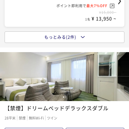
ポイント即利用で
最大7％OFF
¥15,000~
¥ 13,950 ~
1名
もっとみる(2件)
ポイントアップ
CANVAS STAY（朝食付き）
朝食付き
現地決済可
事前決済可
IN 15:00 - 25:00 OUT11:00
ポイント即利用で
最大7％OFF
¥17,600~
¥ 16,368 ~
1名
ポイントアップ
1
2
【連泊割引 CANVAS STAY】 ◆室料のみ◆
【禁煙】ドリームベッドデラックスダブル
素泊まり
現地決済可
事前決済可
IN 15:00 - 26:00 OUT11:00
28平米
禁煙
無料Wi-Fi
ツイン
ポイント即利用で
最大7％OFF
¥27,000~