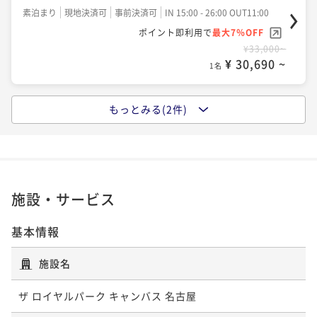
素泊まり
現地決済可
事前決済可
IN 15:00 - 26:00 OUT11:00
ポイント即利用で
最大7％OFF
¥33,000~
¥ 30,690 ~
1名
もっとみる(2件)
ポイントアップ
CANVAS STAY（朝食付き）
朝食付き
現地決済可
事前決済可
IN 15:00 - 25:00 OUT11:00
ポイント即利用で
最大7％OFF
¥35,600~
施設・サービス
¥ 33,108 ~
1名
基本情報
ポイントアップ
施設名
【連泊割引 CANVAS STAY】 ◆室料のみ◆
素泊まり
現地決済可
事前決済可
IN 15:00 - 26:00 OUT11:00
ザ ロイヤルパーク キャンバス 名古屋
ポイント即利用で
最大7％OFF