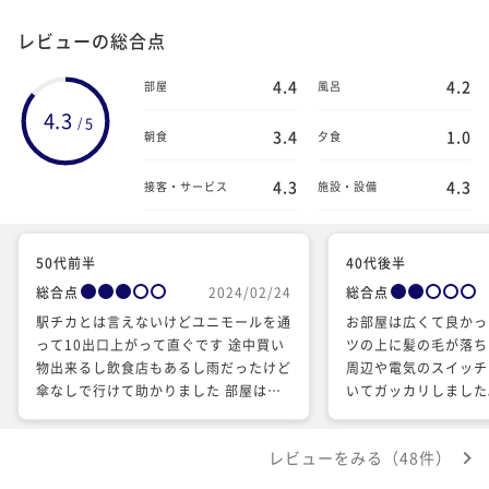
レビューの総合点
4.4
4.2
部屋
風呂
4.3
5
/
3.4
1.0
朝食
夕食
4.3
4.3
接客・サービス
施設・設備
50代前半
40代後半
総合点
2024/02/24
総合点
駅チカとは言えないけどユニモールを通
お部屋は広くて良かっ
って10出口上がって直ぐです 途中買い
ツの上に髪の毛が落ち
物出来るし飲食店もあるし雨だったけど
周辺や電気のスイッチ
傘なしで行けて助かりました 部屋はシ
いてガッカリしました
ングルだったので大浴場利用しました
ニも建物内にありとて
沢山歩いたので湯船でゆったり出来まし
ャマも着心地が良く、
レビューをみる（48件）
たが脱衣所が狭すぎです 朝食はメイン
ったのでとても残念で
＋ブュッフェスタイルですが、メインに