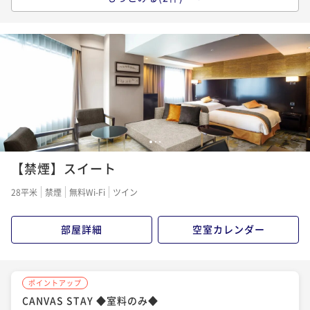
CANVAS STAY（朝食付き）
朝食付き
現地決済可
事前決済可
IN 15:00 - 25:00 OUT11:00
ポイント即利用で
最大7％OFF
¥23,600~
¥ 21,948 ~
1名
ポイントアップ
1
2
3
【連泊割引 CANVAS STAY】 ◆室料のみ◆
【禁煙】スイート
素泊まり
現地決済可
事前決済可
IN 15:00 - 26:00 OUT11:00
28平米
禁煙
無料Wi-Fi
ツイン
ポイント即利用で
最大7％OFF
¥37,800~
¥ 35,154 ~
1名
部屋詳細
空室カレンダー
ポイントアップ
CANVAS STAY ◆室料のみ◆