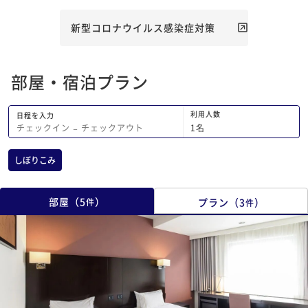
手がかかる為ブュッフェの補充が間に合
わない感じ 朝食無しでも良かった
新型コロナウイルス感染症対策
部屋・宿泊プラン
利用人数
日程を入力
1
名
チェックイン
−
チェックアウト
しぼりこみ
部屋
（
5
）
プラン
（
3
）
件
件