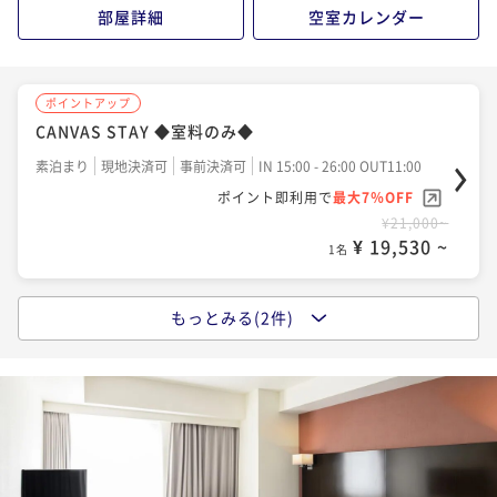
¥ 25,110 ~
1名
部屋詳細
空室カレンダー
ポイントアップ
CANVAS STAY ◆室料のみ◆
素泊まり
現地決済可
事前決済可
IN 15:00 - 26:00 OUT11:00
ポイント即利用で
最大7％OFF
¥21,000~
¥ 19,530 ~
1名
もっとみる(2件)
ポイントアップ
CANVAS STAY（朝食付き）
朝食付き
現地決済可
事前決済可
IN 15:00 - 25:00 OUT11:00
ポイント即利用で
最大7％OFF
¥23,600~
¥ 21,948 ~
1名