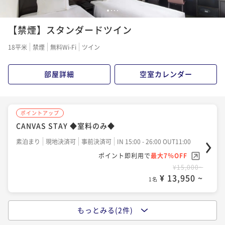
1
2
3
4
【禁煙】スタンダードツイン
18平米
禁煙
無料Wi-Fi
ツイン
部屋詳細
空室カレンダー
ポイントアップ
CANVAS STAY ◆室料のみ◆
素泊まり
現地決済可
事前決済可
IN 15:00 - 26:00 OUT11:00
ポイント即利用で
最大7％OFF
¥15,000~
¥ 13,950 ~
1名
もっとみる(2件)
ポイントアップ
CANVAS STAY（朝食付き）