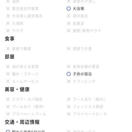
温泉
源泉かけ流し
露天風呂付客室
大浴場
大浴場に露天風呂
貸切風呂
入湯税
岩盤浴
サウナ
個室/専用サウナ
食事
部屋で朝食
部屋で夕食
部屋
海が見える客室
夜景自慢の客室
離れ・コテージ
子供の宿泊
ルームサービス
グランピング
美容・健康
エステ・スパ施設
プールあり（屋内）
プールあり（屋外）
フィットネス施設
プライベートプール
プライベートビーチ
交通・周辺情報
駅から徒歩5分以内
送迎サービス