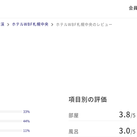
会
山渓
ホテルWBF札幌中央
ホテルWBF札幌中央のレビュー
項目別の評価
3.8
33
%
部屋
/5
44
%
3.0
風呂
/5
11
%