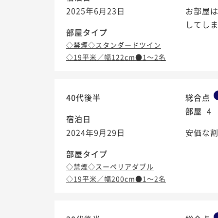
2025年6月23日
お部屋は
してし
部屋タイプ
◇禁煙◇スタンダードツイン
◇19平米／幅122cm●1～2名
40代後半
総合点
部屋
4
宿泊日
2024年9月29日
安価な
部屋タイプ
◇禁煙◇スーペリアダブル
◇19平米／幅200cm●1～2名