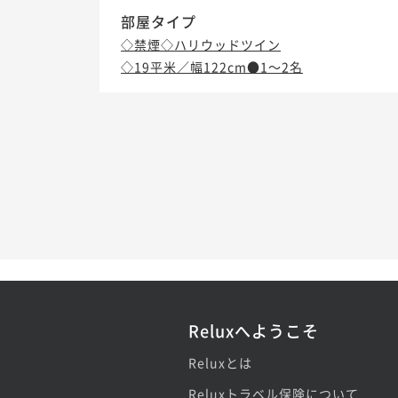
部屋タイプ
◇禁煙◇ハリウッドツイン
◇19平米／幅122cm●1～2名
Reluxへようこそ
Reluxとは
Reluxトラベル保険について