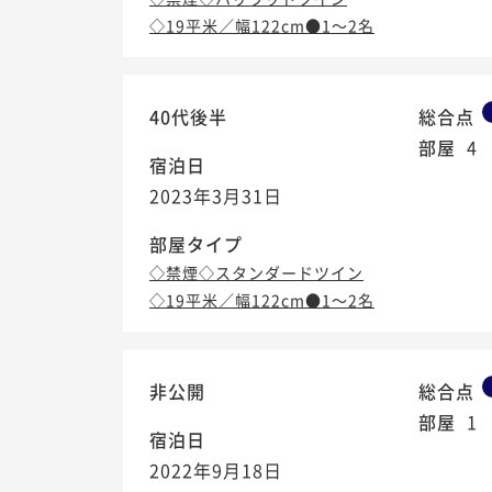
◇19平米／幅122cm●1～2名
40代後半
総合点
部屋
4
宿泊日
2023年3月31日
部屋タイプ
◇禁煙◇スタンダードツイン
◇19平米／幅122cm●1～2名
非公開
総合点
部屋
1
宿泊日
2022年9月18日