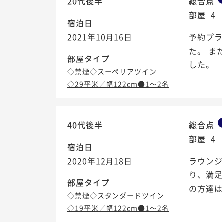
20代後半
総合点
部屋
4
宿泊日
2021年10月16日
予約プ
た。 ま
部屋タイプ
した。
◇禁煙◇スーペリアツイン
◇29平米／幅122cm●1～2名
40代後半
総合点
部屋
4
宿泊日
2020年12月18日
ラウン
り、満足
部屋タイプ
の方達
◇禁煙◇スタンダードツイン
◇19平米／幅122cm●1～2名