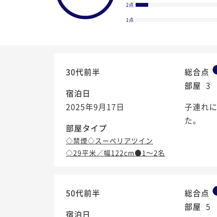
2点
1点
30代前半
総合点
部屋
3
宿泊日
2025年9月17日
子連れ
た。
部屋タイプ
◇禁煙◇スーペリアツイン
◇29平米／幅122cm●1～2名
4.0
/5
50代前半
総合点
部屋
5
宿泊日