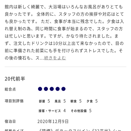
館内は新しく綺麗で、大浴場はいろんなお風呂がありとても
良かったです。 全体的に、スタッフの方の挨拶や対応はとて
も良かったです。 ただ、食事が本当に残念でした。夕食は入
れ替え制の為、同じ時間に食事が始まるので、スタッフの方
は忙しいと思います。ですが、かなり待たされました。ま
ず、注文したドリンクは10分以上出て来なかったので、目の
前に準備された前菜にも手を付けられずストレスでした。そ
の後の懐石も、ス...
続きをよむ
20代前半
総合点
5
5
5
5
項目別評価
部屋
風呂
朝食
夕食
4
5
接客・サービス
その他設備
2020年12月9日
宿泊日
《禁煙》デラックスツイン《32平米》シャ
部屋タイプ