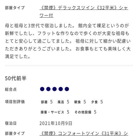
《禁煙》デラックスツイン《32平米》シャ
部屋タイプ
ワー付
母と祖母と3世代で宿泊しました。 館内全て裸足というのが
新鮮でしたし、フラットな作りなので歩くのが大変な祖母も
とてと安心して過ごしてました。 祖母に対して細かい配慮い
ただきありがとうございました。 お食事もとても美味しく大
満足でした。
50代前半
総合点
5
5
5
5
項目別評価
部屋
風呂
朝食
夕食
5
5
接客・サービス
その他設備
2021年10月9日
宿泊日
《禁煙》コンフォートツイン《31平米》シ
部屋タイプ