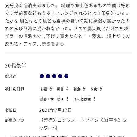
気分良く宿泊出来ました。 料理も郷土色あるもので僕は好き
ですが前菜などもう少しアレンジされるとより印象的になっ
たかな 風呂はどの風呂も夏場の暑い時期に湯温が高かったの
でのんびり湯に浸かれなかった。せめて露天風呂だけでもボ
イラーの湯温を少し下げて貰えたらと・・残念。 湯上がりの
飲み物・アイス...
続きをよむ
20代後半
総合点
5
4
5
5
項目別評価
部屋
風呂
朝食
夕食
5
5
接客・サービス
その他設備
2021年7月17日
宿泊日
《禁煙》コンフォートツイン《31平米》シ
部屋タイプ
ャワー付