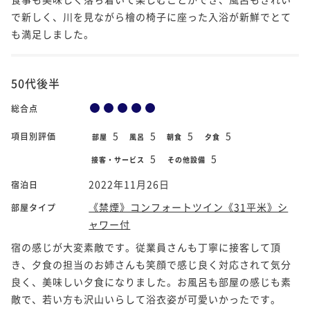
で新しく、川を見ながら檜の椅子に座った入浴が新鮮でとて
も満足しました。
50代後半
総合点
5
5
5
5
項目別評価
部屋
風呂
朝食
夕食
5
5
接客・サービス
その他設備
2022年11月26日
宿泊日
《禁煙》コンフォートツイン《31平米》シ
部屋タイプ
ャワー付
宿の感じが大変素敵です。従業員さんも丁寧に接客して頂
き、夕食の担当のお姉さんも笑顔で感じ良く対応されて気分
良く、美味しい夕食になりました。お風呂も部屋の感じも素
敵で、若い方も沢山いらして浴衣姿が可愛いかったです。