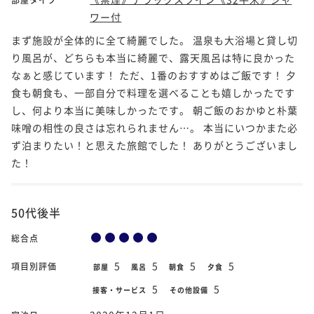
ワー付
まず施設が全体的に全て綺麗でした。 温泉も大浴場と貸し切
り風呂が、どちらも本当に綺麗で、露天風呂は特に良かった
なぁと感じています！ ただ、1番のおすすめはご飯です！ 夕
食も朝食も、一部自分で料理を選べることも嬉しかったです
し、何より本当に美味しかったです。 朝ご飯のおかゆと朴葉
味噌の相性の良さは忘れられません…。 本当にいつかまた必
ず泊まりたい！と思えた旅館でした！ ありがとうございまし
た！
50代後半
総合点
5
5
5
5
項目別評価
部屋
風呂
朝食
夕食
5
5
接客・サービス
その他設備