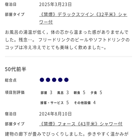
2025年3月23日
宿泊日
《禁煙》デラックスツイン《32平米》シャ
部屋タイプ
ワー付
お風呂の湯温が低く，体の芯から温まった感がありませんで
した。残念…。 フリードリンクのビールやソフトドリンクの
コップは冷え冷えでとても美味しく飲めました~。
50代前半
総合点
3
3
5
5
項目別評価
部屋
風呂
朝食
夕食
5
4
接客・サービス
その他設備
2024年8月10日
宿泊日
《禁煙》フォース《43平米》シャワー付
部屋タイプ
建物の廊下が畳みでびっくりしました。歩きやすく温かみが