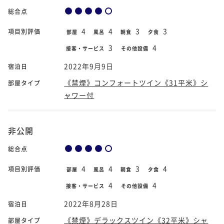
総合点
4
4
3
3
項目別評価
部屋
風呂
朝食
夕食
3
4
接客・サービス
その他設備
2022年9月9日
宿泊日
《禁煙》コンフォートツイン《31平米》シ
部屋タイプ
ャワー付
非公開
総合点
4
4
3
4
項目別評価
部屋
風呂
朝食
夕食
4
4
接客・サービス
その他設備
2022年8月28日
宿泊日
《禁煙》デラックスツイン《32平米》シャ
部屋タイプ