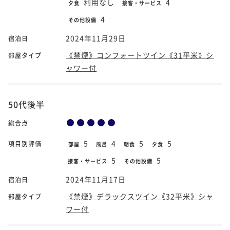
利用なし
4
夕食
接客・サービス
4
その他設備
2024年11月29日
宿泊日
《禁煙》コンフォートツイン《31平米》シ
部屋タイプ
ャワー付
50代後半
総合点
5
4
5
5
項目別評価
部屋
風呂
朝食
夕食
5
5
接客・サービス
その他設備
2024年11月17日
宿泊日
《禁煙》デラックスツイン《32平米》シャ
部屋タイプ
ワー付