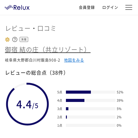
会員登録
ログイン
レビュー・口コミ
旅館
御宿 結の庄（共立リゾート）
岐阜県大野郡白川村飯島908-2
地図をみる
レビューの総合点
（38件）
5点
52
%
4.4
4点
39
%
/5
3点
5
%
2点
2
%
1点
0
%