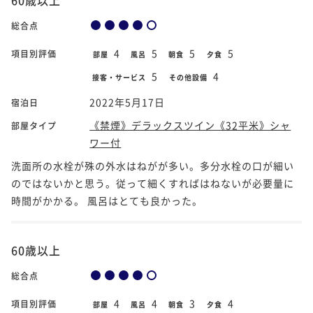
総合点
4
5
5
5
項目別評価
部屋
風呂
朝食
夕食
5
4
接客・サービス
その他設備
2022年5月17日
宿泊日
《禁煙》デラックスツイン《32平米》シャ
部屋タイプ
ワー付
洗面所の水栓が殊の外水はねがが多い。多分水栓の口が細い
のではないかと思う。従って細くすればはねないが必要量に
時間がかかる。 風呂はとても良かった。
60歳以上
総合点
4
4
3
4
項目別評価
部屋
風呂
朝食
夕食