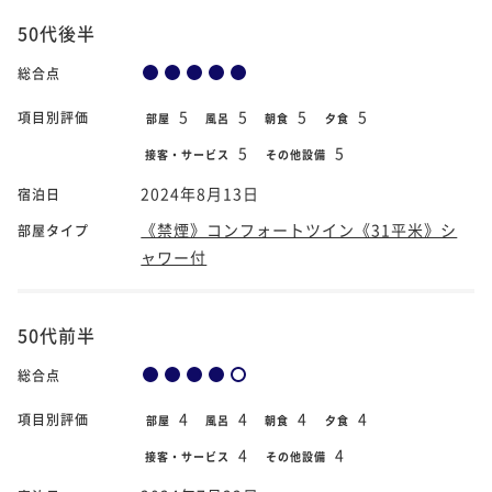
50代後半
総合点
5
5
5
5
項目別評価
部屋
風呂
朝食
夕食
5
5
接客・サービス
その他設備
2024年8月13日
宿泊日
《禁煙》コンフォートツイン《31平米》シ
部屋タイプ
ャワー付
50代前半
総合点
4
4
4
4
項目別評価
部屋
風呂
朝食
夕食
4
4
接客・サービス
その他設備