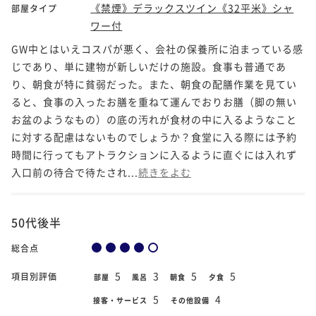
《禁煙》デラックスツイン《32平米》シャ
部屋タイプ
ワー付
GW中とはいえコスパが悪く、会社の保養所に泊まっている感
じであり、単に建物が新しいだけの施設。食事も普通であ
り、朝食が特に貧弱だった。また、朝食の配膳作業を見てい
ると、食事の入ったお膳を重ねて運んでおりお膳（脚の無い
お盆のようなもの）の底の汚れが食材の中に入るようなこと
に対する配慮はないものでしょうか？食堂に入る際には予約
時間に行ってもアトラクションに入るように直ぐには入れず
入口前の待合で待たされ...
続きをよむ
50代後半
総合点
5
3
5
5
項目別評価
部屋
風呂
朝食
夕食
5
4
接客・サービス
その他設備