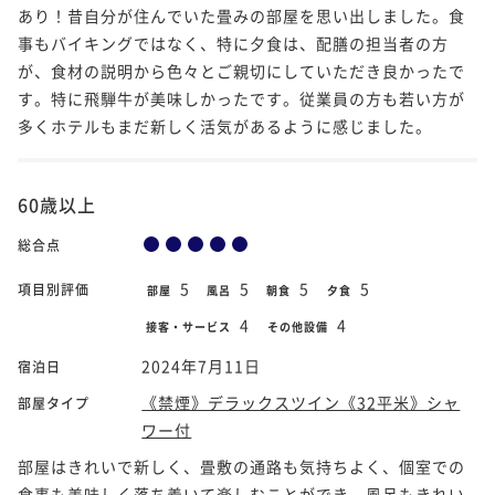
あり！昔自分が住んでいた畳みの部屋を思い出しました。食
事もバイキングではなく、特に夕食は、配膳の担当者の方
が、食材の説明から色々とご親切にしていただき良かったで
す。特に飛騨牛が美味しかったです。従業員の方も若い方が
多くホテルもまだ新しく活気があるように感じました。
60歳以上
総合点
5
5
5
5
項目別評価
部屋
風呂
朝食
夕食
4
4
接客・サービス
その他設備
2024年7月11日
宿泊日
《禁煙》デラックスツイン《32平米》シャ
部屋タイプ
ワー付
部屋はきれいで新しく、畳敷の通路も気持ちよく、個室での
食事も美味しく落ち着いて楽しむことができ、風呂もきれい