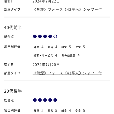
2024年7月22日
宿泊日
《禁煙》フォース《43平米》シャワー付
部屋タイプ
40代前半
総合点
4
4
5
5
項目別評価
部屋
風呂
朝食
夕食
4
4
接客・サービス
その他設備
2024年7月20日
宿泊日
《禁煙》フォース《43平米》シャワー付
部屋タイプ
20代後半
総合点
5
5
4
5
項目別評価
部屋
風呂
朝食
夕食