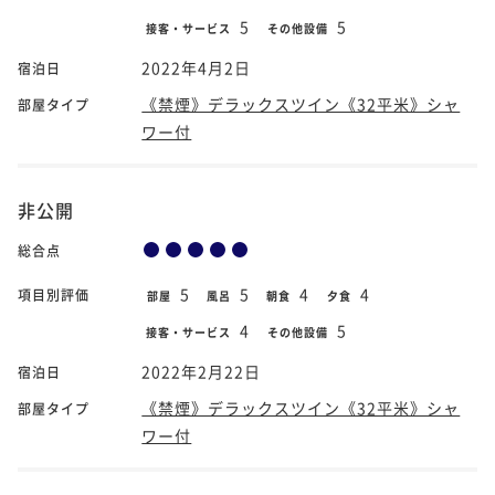
5
5
接客・サービス
その他設備
2022年4月2日
宿泊日
《禁煙》デラックスツイン《32平米》シャ
部屋タイプ
ワー付
非公開
総合点
5
5
4
4
項目別評価
部屋
風呂
朝食
夕食
4
5
接客・サービス
その他設備
2022年2月22日
宿泊日
《禁煙》デラックスツイン《32平米》シャ
部屋タイプ
ワー付