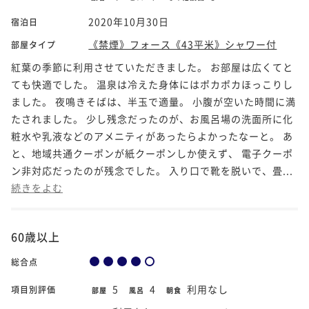
2020年10月30日
宿泊日
《禁煙》フォース《43平米》シャワー付
部屋タイプ
紅葉の季節に利用させていただきました。 お部屋は広くてと
ても快適でした。 温泉は冷えた身体にはポカポカほっこりし
ました。 夜鳴きそばは、半玉で適量。 小腹が空いた時間に満
たされました。 少し残念だったのが、お風呂場の洗面所に化
粧水や乳液などのアメニティがあったらよかったなーと。 あ
と、地域共通クーポンが紙クーポンしか使えず、 電子クーポ
ン非対応だったのが残念でした。 入り口で靴を脱いで、畳...
続きをよむ
60歳以上
総合点
5
4
利用なし
項目別評価
部屋
風呂
朝食