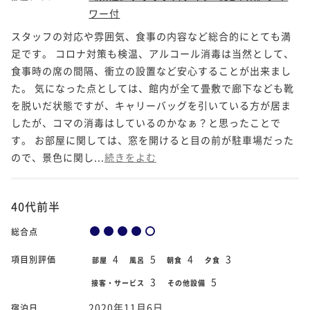
ワー付
スタッフの対応や雰囲気、食事の内容など総合的にとても満
足です。 コロナ対策も検温、アルコール消毒は当然として、
食事時の席の間隔、衝立の設置など安心することが出来まし
た。 気になった点としては、館内が全て畳敷で廊下なども靴
を脱いだ状態ですが、キャリーバッグを引いている方が居ま
したが、コマの消毒はしているのかなぁ？と思ったことで
す。 お部屋に関しては、窓を開けると目の前が駐車場だった
ので、景色に関し...
続きをよむ
40代前半
総合点
4
5
4
3
項目別評価
部屋
風呂
朝食
夕食
3
5
接客・サービス
その他設備
2020年11月6日
宿泊日