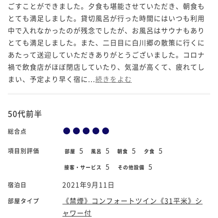
ごすことができました。夕食も堪能させていただき、朝食も
とても満足しました。貸切風呂が行った時間にはいつも利用
中で入れなかったのが残念でしたが、お風呂はサウナもあり
とても満足しました。また、二日目に白川郷の散策に行くに
あたって送迎していただきありがとうございました。コロナ
禍で飲食店がほぼ閉店していたり、気温が高くて、疲れてし
まい、予定より早く宿に...
続きをよむ
50代前半
総合点
5
5
5
5
項目別評価
部屋
風呂
朝食
夕食
5
5
接客・サービス
その他設備
2021年9月11日
宿泊日
《禁煙》コンフォートツイン《31平米》シ
部屋タイプ
ャワー付