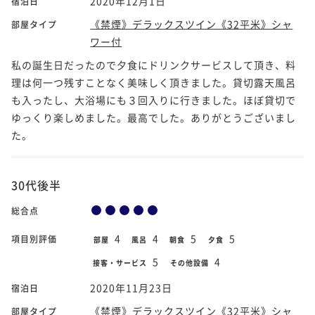
2020年12月1日
宿泊日
《禁煙》デラックスツイン《32平米》シャ
部屋タイプ
ワー付
私の誕生日だったので夕食にドリンクサービスして頂き、料
理は何一つ残すことなく美味しく頂きました。貸切露天風呂
も入ったし、大浴場にも３回入りに行きました。ほぼ貸切で
ゆっくり楽しめました。最高でした。ありがとうございまし
た。
30代後半
総合点
4
4
5
5
項目別評価
部屋
風呂
朝食
夕食
5
4
接客・サービス
その他設備
2020年11月23日
宿泊日
《禁煙》デラックスツイン《32平米》シャ
部屋タイプ