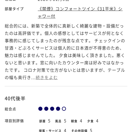
《禁煙》コンフォートツイン《31平米》シ
部屋タイプ
ャワー付
総合的には、新築で全体的に真新しく綺麗な建物・設備だっ
たのは高評価です。個人の感想としてはサービスが何となく
事務的に感じてしまったのが残念な点です。 チェックインの
甘酒・どぶろくサービスは個人的に日本酒が不得意のため、
魅力は感じませんでした。 夕食は美味しく頂きました。悪く
ないと思います。窓に向いたカウンター席は好みではなかっ
たです。 コロナ対策で仕方がないとは思いますが、テーブル
の幅も奥行き...
続きをよむ
40代後半
総合点
5
5
4
4
項目別評価
部屋
風呂
朝食
夕食
4
5
接客・サービス
その他設備