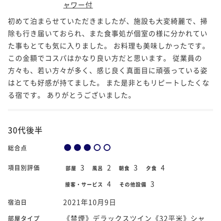
ャワー付
初めて泊まらせていただきましたが、施設も大変綺麗で、掃
除も行き届いておられ、また食事処が個室の様に分かれてい
た事もとても気に入りました。 お料理も美味しかったです。
この金額でコスパはかなり良い方だと思います。 従業員の
方々も、若い方々が多く、感じ良く真面目に頑張っている姿
はとても好感が持てました。 また是非ともリピートしたくな
る宿です。 ありがとうございました。
30代後半
総合点
3
2
3
4
項目別評価
部屋
風呂
朝食
夕食
4
3
接客・サービス
その他設備
2021年10月9日
宿泊日
《禁煙》デラックスツイン《32平米》シャ
部屋タイプ