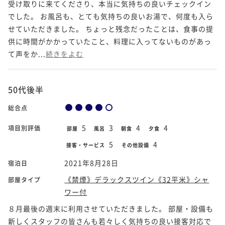
受け取りに来てくださり、本当に気持ちの良いチェックイン
でした。 お風呂も、とても気持ちの良いお湯で、何度も入ら
せていただきました。 ちょっと残念だったことは、食事の提
供に時間がかかっていたこと、料理に入ってないものがあっ
て声をか...
続きをよむ
50代後半
総合点
5
3
4
4
項目別評価
部屋
風呂
朝食
夕食
5
4
接客・サービス
その他設備
2021年8月28日
宿泊日
《禁煙》デラックスツイン《32平米》シャ
部屋タイプ
ワー付
８月最後の週末に利用させていただきました。 部屋・設備も
新しくスタッフの皆さんも若々しく気持ちの良い接客対応で