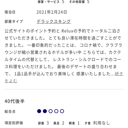
5
5
接客・サービス
その他設備
2021年2月24日
宿泊日
デラックスキング
部屋タイプ
公式サイトのポイント予約と Reluxの予約でトータル二泊さ
せていただきました。 とても良い滞在時間を過ごすことがで
きました。 一番印象的だったことは、 コロナ禍で、クラブラ
ウンジが縮小営業されるホテルが多い中 こちらでは、カクテ
ルタイムの代替として、 レストラン・シルクロードでのコー
ス料理をいただけました。 最後のデザートの盛り合わせま
で、 1品1品手が込んでおり美味しく 感激いたしました...
続き
をよむ
40代後半
総合点
3
2
1
利用なし
項目別評価
部屋
風呂
朝食
夕食