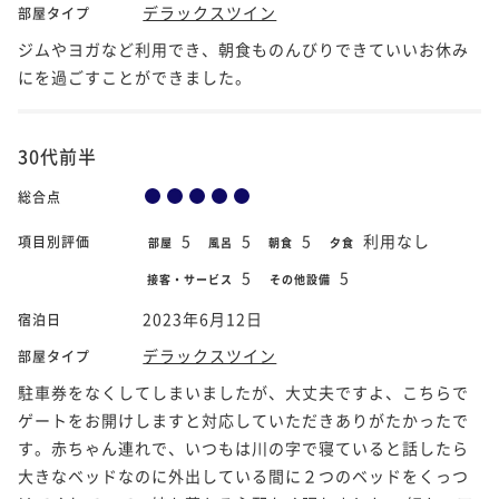
デラックスツイン
部屋タイプ
ジムやヨガなど利用でき、朝食ものんびりできていいお休み
にを過ごすことができました。
30代前半
総合点
5
5
5
利用なし
項目別評価
部屋
風呂
朝食
夕食
5
5
接客・サービス
その他設備
2023年6月12日
宿泊日
デラックスツイン
部屋タイプ
駐車券をなくしてしまいましたが、大丈夫ですよ、こちらで
ゲートをお開けしますと対応していただきありがたかったで
す。赤ちゃん連れで、いつもは川の字で寝ていると話したら
大きなベッドなのに外出している間に２つのベッドをくっつ