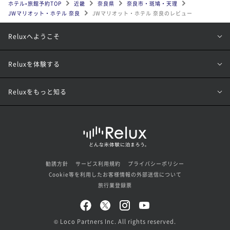
ホテル•旅館予約TOP
近畿
奈良県
奈良市・斑鳩・天理
JWマリオット・ホテル 奈良
JWマリオット・ホテル 奈良のレビュー
Reluxへようこそ
Reluxを体験する
Reluxをもっと知る
勧誘方針
サービス利用規約
プライバシーポリシー
Cookie等を利用したお客様情報の外部送信について
旅行業登録票
© Loco Partners Inc. All rights reserved.