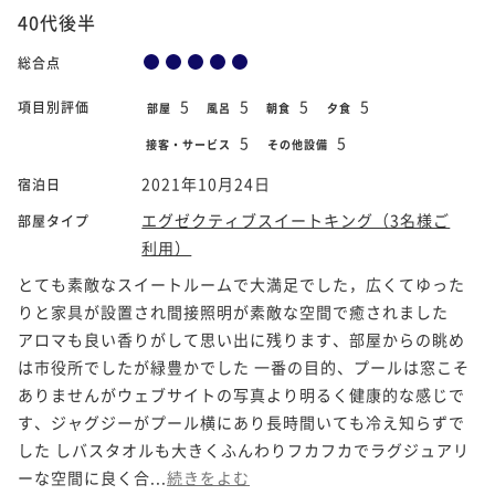
40代後半
総合点
5
5
5
5
項目別評価
部屋
風呂
朝食
夕食
5
5
接客・サービス
その他設備
2021年10月24日
宿泊日
エグゼクティブスイートキング（3名様ご
部屋タイプ
利用）
とても素敵なスイートルームで大満足でした，広くてゆった
りと家具が設置され間接照明が素敵な空間で癒されました
アロマも良い香りがして思い出に残ります、部屋からの眺め
は市役所でしたが緑豊かでした 一番の目的、プールは窓こそ
ありませんがウェブサイトの写真より明るく健康的な感じで
す、ジャグジーがプール横にあり長時間いても冷え知らずで
した しバスタオルも大きくふんわりフカフカでラグジュアリ
ーな空間に良く合...
続きをよむ