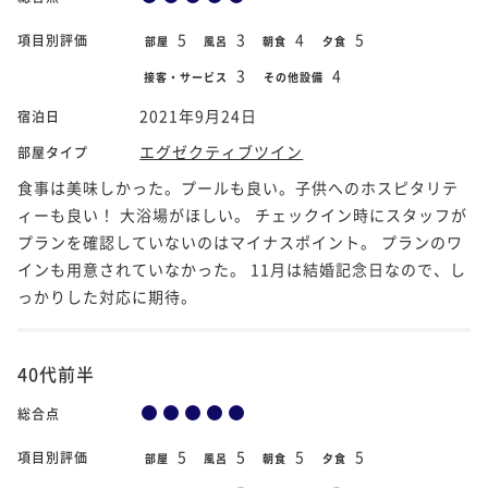
5
3
4
5
項目別評価
部屋
風呂
朝食
夕食
3
4
接客・サービス
その他設備
2021年9月24日
宿泊日
エグゼクティブツイン
部屋タイプ
食事は美味しかった。プールも良い。子供へのホスピタリテ
ィーも良い！ 大浴場がほしい。 チェックイン時にスタッフが
プランを確認していないのはマイナスポイント。 プランのワ
インも用意されていなかった。 11月は結婚記念日なので、し
っかりした対応に期待。
40代前半
総合点
5
5
5
5
項目別評価
部屋
風呂
朝食
夕食