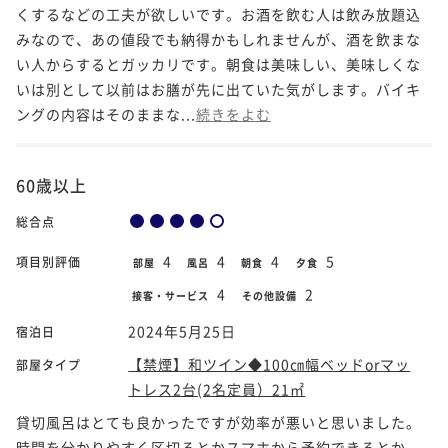
くするなどの工夫が欲しいです。お酒を飲む人は飲み放題込
みなので、あの値段でも納得かもしれませんが、酒を飲まな
い人からするとガッカリです。朝食は美味しい、美味しくな
いは別として以前はお膳が先に出ていた気がします。バイキ
ングの内容はそのままな...
続きをよむ
60歳以上
総合点
4
4
4
5
項目別評価
部屋
風呂
朝食
夕食
4
2
接客・サービス
その他設備
2024年5月25日
宿泊日
【禁煙】和ツイン◆100㎝幅ベッドorマッ
部屋タイプ
トレス2台(2名定員）21㎡
貸切風呂はとても良かったですが効率が悪いと思いました。
時間を分かりやすく区切るとかスマホから予約できるとか。