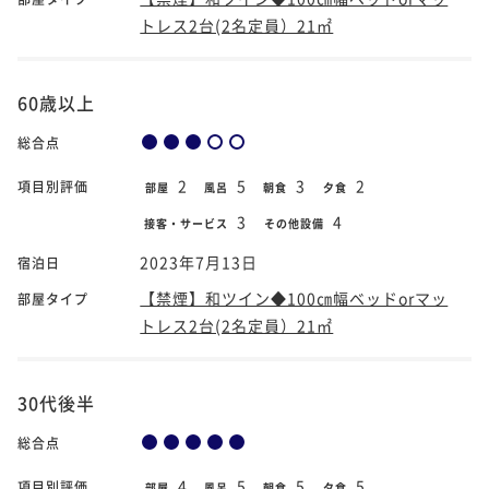
トレス2台(2名定員）21㎡
60歳以上
総合点
2
5
3
2
項目別評価
部屋
風呂
朝食
夕食
3
4
接客・サービス
その他設備
2023年7月13日
宿泊日
【禁煙】和ツイン◆100㎝幅ベッドorマッ
部屋タイプ
トレス2台(2名定員）21㎡
30代後半
総合点
4
5
5
5
項目別評価
部屋
風呂
朝食
夕食