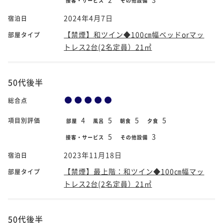
接客・サービス
その他設備
2024年4月7日
宿泊日
【禁煙】和ツイン◆100㎝幅ベッドorマッ
部屋タイプ
トレス2台(2名定員）21㎡
50代後半
総合点
4
5
5
5
項目別評価
部屋
風呂
朝食
夕食
5
3
接客・サービス
その他設備
2023年11月18日
宿泊日
【禁煙】最上階：和ツイン◆100㎝幅マッ
部屋タイプ
トレス2台(2名定員）21㎡
50代後半