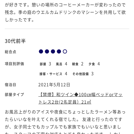
が好きです。憩いの場所のコーヒーメーカーが変わったので
残念。季の庭のウエルカムドリンクのマシーンを共用して欲
しかったです。
30代前半
総合点
3
4
2
4
項目別評価
部屋
風呂
朝食
夕食
4
3
接客・サービス
その他設備
2021年5月12日
宿泊日
【禁煙】和ツイン◆100㎝幅ベッドorマッ
部屋タイプ
トレス2台(2名定員）21㎡
お風呂上がりのアイスや夜食にちょっとしたラーメン等あっ
たらいいなを叶えてくれる宿でした。 友達と行ったのです
が、女子同士でもカップルでも家族でもいいなと思いまし
た。スタッフの丁寧な対応もとても良かったです。 しかし、