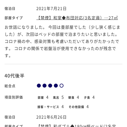
2021年7月21日
宿泊日
【禁煙】和室◆布団対応(3名定員）…27㎡
部屋タイプ
お世話になりました。 今回は畳部屋でした（少し狭く感じま
した）が、次回はベッドの部屋で泊まりたいと思いました。
コロナ禍の中、感染対策も考慮いただいてありがたかったで
す。 コロナの関係で岩盤浴が使用できなかったのが残念で
す。
40代後半
総合点
4
5
4
4
項目別評価
部屋
風呂
朝食
夕食
4
4
接客・サービス
その他設備
2021年6月26日
宿泊日
【禁煙】和ダブル◆180㎝幅ベッド(2名定
部屋タイプ