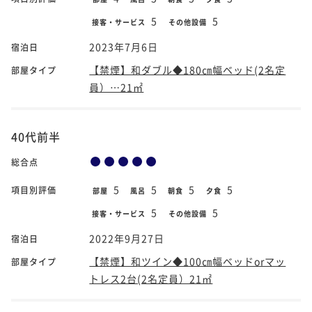
5
5
接客・サービス
その他設備
2023年7月6日
宿泊日
【禁煙】和ダブル◆180㎝幅ベッド(2名定
部屋タイプ
員）…21㎡
40代前半
総合点
5
5
5
5
項目別評価
部屋
風呂
朝食
夕食
5
5
接客・サービス
その他設備
2022年9月27日
宿泊日
【禁煙】和ツイン◆100㎝幅ベッドorマッ
部屋タイプ
トレス2台(2名定員）21㎡