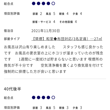
総合点
2
5
4
4
項目別評価
部屋
風呂
朝食
夕食
4
4
接客・サービス
その他設備
2021年11月30日
宿泊日
【禁煙】和室◆布団対応(3名定員）…27㎡
部屋タイプ
お風呂は沢山有り楽しめました スタッフも感じ良かった
です お風呂の更衣室の上にホコリが溜まっていたのが残念
です 1週間に一度拭けば貯まらないと思います 喫煙所の
換気が不十分です 空気清浄機を置くより換気扇を付けて
強制的に排煙した方が良いと思います
40代後半
総合点
3
5
3
3
項目別評価
部屋
風呂
朝食
夕食