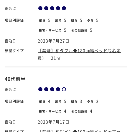
総合点
5
5
5
5
項目別評価
部屋
風呂
朝食
夕食
5
5
接客・サービス
その他設備
2023年7月27日
宿泊日
【禁煙】和ダブル◆180㎝幅ベッド(2名定
部屋タイプ
員）…21㎡
40代前半
総合点
4
5
3
3
項目別評価
部屋
風呂
朝食
夕食
4
4
接客・サービス
その他設備
2023年7月17日
宿泊日
【禁煙】和ツイン◆100㎝幅ベッドorマッ
部屋タイプ