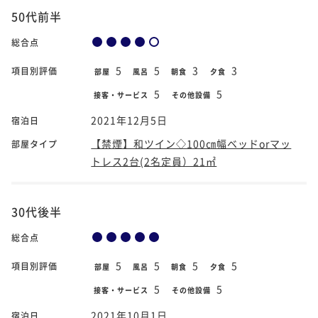
50代前半
総合点
5
5
3
3
項目別評価
部屋
風呂
朝食
夕食
5
5
接客・サービス
その他設備
2021年12月5日
宿泊日
【禁煙】和ツイン◇100㎝幅ベッドorマッ
部屋タイプ
トレス2台(2名定員）21㎡
30代後半
総合点
5
5
5
5
項目別評価
部屋
風呂
朝食
夕食
5
5
接客・サービス
その他設備
2021年10月1日
宿泊日