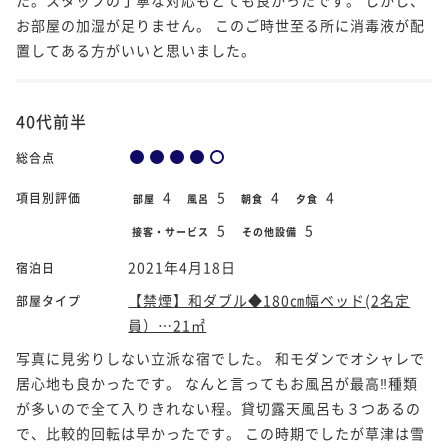
お部屋の加湿が足りません。 このご時世至る所に消毒液が配
置してある方がいいと思いました。
40代前半
総合点
4
5
4
4
項目別評価
部屋
風呂
朝食
夕食
5
5
接客・サービス
その他設備
2021年4月18日
宿泊日
【禁煙】和ダブル◆180㎝幅ベッド(2名定
部屋タイプ
員）…21㎡
写真に見劣りしない立派な宿でした。 和モダンでオシャレで
居心地も良かったです。 なんと言ってもお風呂が最高‼︎種類
が多いので全て入りきれない程。貸切露天風呂も３つあるの
で、比較的回転は早かったです。 この時期でしたが草津は雪