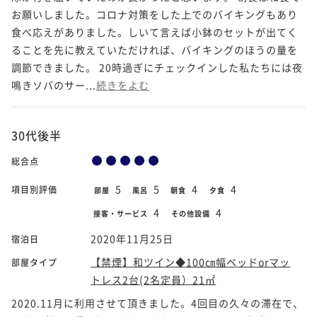
お願いしました。コロナ対策をした上でのバイキングもあり
食べ応えがありました。しいて言えば小鉢のセットが出てく
ることを先に教えていただければ、バイキングのほうの量を
調節できました。 20時過ぎにチェックインした私たちには夜
鳴きソバのサー...
続きをよむ
30代後半
総合点
5
5
4
4
項目別評価
部屋
風呂
朝食
夕食
4
4
接客・サービス
その他設備
2020年11月25日
宿泊日
【禁煙】和ツイン◆100㎝幅ベッドorマッ
部屋タイプ
トレス2台(2名定員）21㎡
2020.11月に利用させて頂きました。4回目の久々の滞在で、