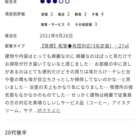
総合点
2
2
3
4
項目別評価
部屋
風呂
朝食
夕食
4
3
接客・サービス
その他設備
2021年9月26日
宿泊日
【禁煙】和室◆布団対応(3名定員）…27㎡
部屋タイプ
建物や内装はとっても綺麗なのに 綺麗なのはぱっと見だけで
お掃除が行き届いてないなと感じました… お部屋の中に流し
があるのはとても便利だけどその周りは埃だらけ…テレビ台
や畳の隅も埃が目立ちさっとしか掃除してないのかな…と思
いました… 浴室の天上もかなり気になりました… 喫煙所の換
気扇もなかなかのものでした… せっかく建物は綺麗で従業員
の方の対応を素晴らしいしサービス品（コーヒー，アイスク
リーム，ヤク...
続きをよむ
20代後半