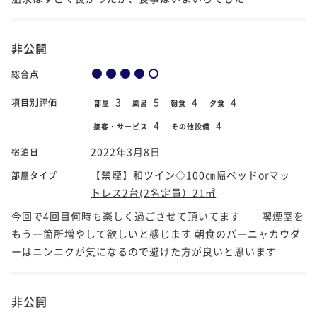
非公開
総合点
3
5
4
4
項目別評価
部屋
風呂
朝食
夕食
4
4
接客・サービス
その他設備
2022年3月8日
宿泊日
【禁煙】和ツイン◇100㎝幅ベッドorマッ
部屋タイプ
トレス2台(2名定員）21㎡
今回で4回目何時も楽しく過ごさせて頂いてます 喫煙室を
もう一箇所増やして欲しいと感じます 朝食のバーニャカウダ
ーはニンニクが気になるので避けた方が良いと思います
非公開