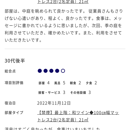
トレス2台(2名定員）21㎡
部屋は、中庭を眺められて良かったです。 従業員さんもさり
げない心遣いがあり、程よく、良かったです。食事は、メッ
セージに書かれているように思いましたが、次回、季の庭を
利用させていただき、確かめたいです。また、利用をさせて
いただきたいです。
30代後半
総合点
4
5
2
2
項目別評価
部屋
風呂
朝食
夕食
3
3
接客・サービス
その他設備
2022年11月12日
宿泊日
【禁煙】最上階：和ツイン◆100㎝幅マッ
部屋タイプ
トレス2台(2名定員）21㎡
温泉はすごく良かったが、食事はいまいちでした