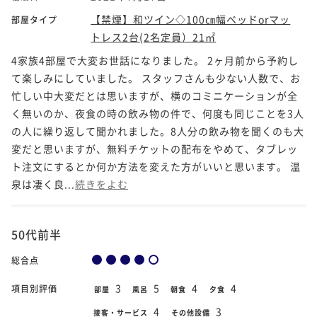
【禁煙】和ツイン◇100㎝幅ベッドorマッ
部屋タイプ
トレス2台(2名定員）21㎡
4家族4部屋で大変お世話になりました。 2ヶ月前から予約し
て楽しみにしていました。 スタッフさんも少ない人数で、お
忙しい中大変だとは思いますが、横のコミニケーションが全
く無いのか、夜食の時の飲み物の件で、何度も同じことを3人
の人に繰り返して聞かれました。8人分の飲み物を聞くのも大
変だと思いますが、無料チケットの配布をやめて、タブレッ
ト注文にするとか何か方法を変えた方がいいと思います。 温
泉は凄く良...
続きをよむ
50代前半
総合点
3
5
4
4
項目別評価
部屋
風呂
朝食
夕食
4
3
接客・サービス
その他設備