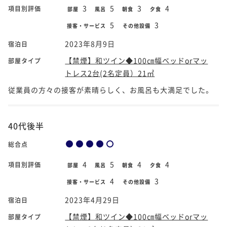
3
5
3
4
項目別評価
部屋
風呂
朝食
夕食
5
3
接客・サービス
その他設備
2023年8月9日
宿泊日
【禁煙】和ツイン◆100㎝幅ベッドorマッ
部屋タイプ
トレス2台(2名定員）21㎡
従業員の方々の接客が素晴らしく、お風呂も大満足でした。
40代後半
総合点
4
5
4
4
項目別評価
部屋
風呂
朝食
夕食
4
3
接客・サービス
その他設備
2023年4月29日
宿泊日
【禁煙】和ツイン◆100㎝幅ベッドorマッ
部屋タイプ