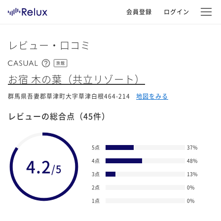
会員登録
ログイン
レビュー・口コミ
旅館
お宿 木の葉（共立リゾート）
群馬県吾妻郡草津町大字草津白根464-214
地図をみる
レビューの総合点
（45件）
5点
37
%
4.2
4点
48
%
/5
3点
13
%
2点
0
%
1点
0
%