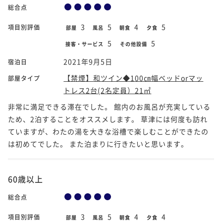
総合点
3
5
4
5
項目別評価
部屋
風呂
朝食
夕食
5
5
接客・サービス
その他設備
2021年9月5日
宿泊日
【禁煙】和ツイン◆100㎝幅ベッドorマッ
部屋タイプ
トレス2台(2名定員）21㎡
非常に満足できる滞在でした。 館内のお風呂が充実している
ため、2泊することをオススメします。 草津には何度も訪れ
ていますが、わたの湯を大きな浴槽で楽しむことができたの
は初めてでした。 また泊まりに行きたいと思います。
60歳以上
総合点
3
5
4
4
項目別評価
部屋
風呂
朝食
夕食