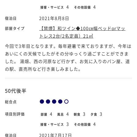
4
4
接客・サービス
その他設備
2021年8月8日
宿泊日
【禁煙】和ツイン◆100㎝幅ベッドorマッ
部屋タイプ
トレス2台(2名定員）21㎡
今回で3年目となります。毎年避暑で来ておりますが、今年は
あいにくの天候でしたがその分ゆっくり過ごすことができま
した。 湯畑、西の河原など行かず、お気に入りのパン屋、道
の駅、直売所など行き楽しみました。
50代後半
総合点
4
4
3
3
項目別評価
部屋
風呂
朝食
夕食
3
4
接客・サービス
その他設備
2021年7月17日
宿泊日