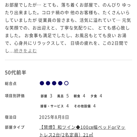
お部屋でしたが… とても、落ち着くお部屋で、のんびり ゆっ
たり出来ました。コロナ禍の中 他のお客様も、たくさんいら
していましたが 従業員の皆さまも、活気に溢れていて… 元気
な笑顔での、お出迎えと、丁寧な気配りに、 とても感心致し
ました。 お食事も満足でしたし、お風呂もとても良い お湯
で、心身共にリラックスして、 日頃の疲れを、この2日間で
し...
続きをよむ
50代前半
総合点
3
5
4
4
項目別評価
部屋
風呂
朝食
夕食
4
4
接客・サービス
その他設備
2025年8月8日
宿泊日
【禁煙】和ツイン◆100㎝幅ベッドorマッ
部屋タイプ
トレス2台(2名定員）21㎡