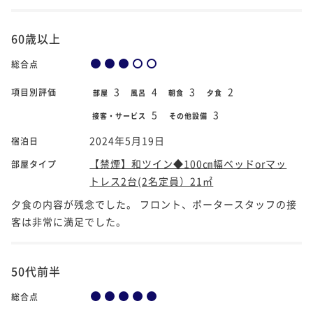
60歳以上
総合点
3
4
3
2
項目別評価
部屋
風呂
朝食
夕食
5
3
接客・サービス
その他設備
2024年5月19日
宿泊日
【禁煙】和ツイン◆100㎝幅ベッドorマッ
部屋タイプ
トレス2台(2名定員）21㎡
夕食の内容が残念でした。 フロント、ポータースタッフの接
客は非常に満足でした。
50代前半
総合点