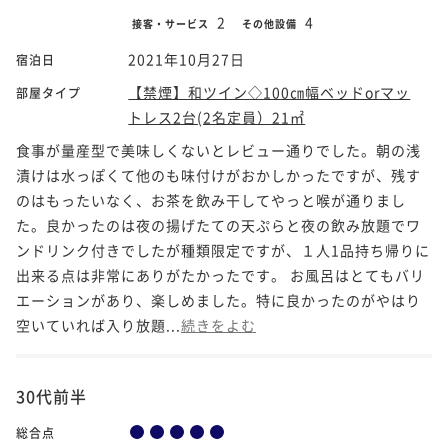
2
4
接客・サービス
その他設備
2021年10月27日
宿泊日
【禁煙】和ツイン◇100㎝幅ベッドorマッ
部屋タイプ
トレス2台(2名定員）21㎡
食事が量産型で美味しくないとレビュー通りでした。朝の浅
漬けは水っぽくて他のも味付けがおかしかったですが、残す
のはもったいなく、お茶を飲み干してやっと喉が通りまし
た。良かったのは夜の揚げたての天ぷらと夜の飲み放題でワ
ンドリンク付きでしたが種類限定ですが、１人1品持ち帰りに
出来る点は非常にありがたかったです。 お風呂はとてもバリ
エーションがあり、楽しめました。特に良かったのがやはり
空いていれば入り放題...
続きをよむ
30代前半
総合点