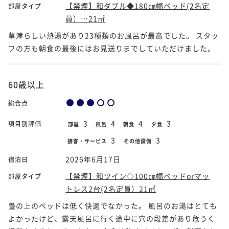
【禁煙】和ダブル◆180㎝幅ベッド(2名定
部屋タイプ
員）…21㎡
草津らしい熱湯があり23種類のお風呂が最高でした。 スタッ
フの方も朝食の最後にはお見送りまでしていただけました。
60歳以上
総合点
3
4
4
3
項目別評価
部屋
風呂
朝食
夕食
3
3
接客・サービス
その他設備
2026年6月17日
宿泊日
【禁煙】和ツイン◇100㎝幅ベッドorマッ
部屋タイプ
トレス2台(2名定員）21㎡
畳の上のベッドは低く快適でなかった。 風呂のお湯はとても
よかったけど、露天風呂に行く途中に穴の段差があり危うく