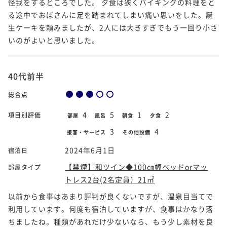
怪我をするところでした。 夕食は狭くバイキングの料理をと
る途中でおばさんに足を踏まれてしまい痛い思いをした。誕
生ケーキを頼みましたが、2人には大きすぎでもう一回り小さ
いのがよいと思いました。
40代前半
総合点
4
5
1
2
項目別評価
部屋
風呂
朝食
夕食
3
4
接客・サービス
その他設備
2024年6月1日
宿泊日
【禁煙】和ツイン◆100㎝幅ベッドorマッ
部屋タイプ
トレス2台(2名定員）21㎡
以前から食事はあまり評判が良くないですが、温泉目当てで
利用しています。何度も宿泊していますが、食事はかなり落
ちましたね。種類があれだけ少ないなら、もう少し素材を良