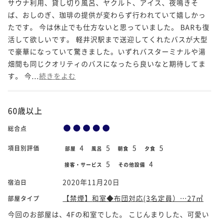
サウナ利用、貸し切り風呂、ヤクルト、アイス、夜鳴きそ
ば、おしのぎ、珈琲の提供が変わらず行われていて嬉しかっ
たです。 今は休止でも仕方ないと思っていました。 BARも復
活して欲しいです。 軽井沢駅まで送迎してくれたバスが大型
で豪華になっていて驚きました。いずれバスターミナルや湯
畑間も同じクオリティのバスになったら良いなと期待してま
す。 今...
続きをよむ
60歳以上
総合点
4
5
5
5
項目別評価
部屋
風呂
朝食
夕食
5
4
接客・サービス
その他設備
2020年11月20日
宿泊日
【禁煙】和室◆布団対応(3名定員）…27㎡
部屋タイプ
今回のお部屋は、4Fの和室でした。 こじんまりした、可愛い