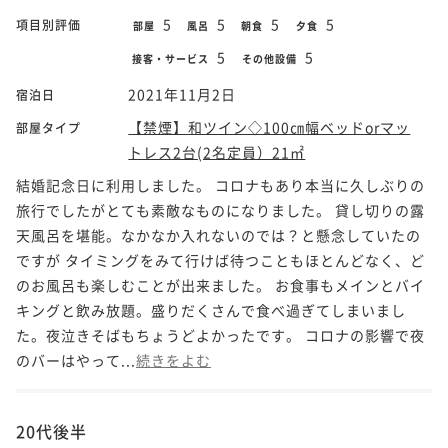
5
5
5
5
項目別評価
部屋
風呂
朝食
夕食
5
5
接客・サービス
その他設備
2021年11月2日
宿泊日
【禁煙】和ツイン◇100㎝幅ベッドorマッ
部屋タイプ
トレス2台(2名定員）21㎡
結婚記念日に利用しました。 コロナもあり本当に久しぶりの
旅行でしたがとても素敵なものになりました。 貸し切りの露
天風呂を堪能。なかなか入れないのでは？と懸念していたの
ですが タイミングをみて行けば待つこともほとんどなく、ど
のお風呂も楽しむことが出来ました。 お食事もメインとバイ
キングと飲み放題。盛りだくさんで食べ過ぎてしまいまし
た。夜泣きそばもちょうどよかったです。 コロナの影響で夜
のバーはやって...
続きをよむ
20代後半