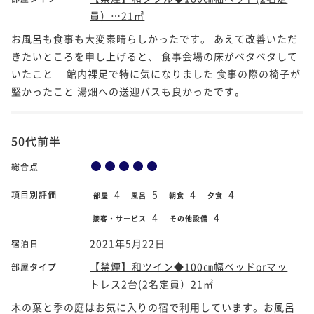
員）…21㎡
お風呂も食事も大変素晴らしかったです。 あえて改善いただ
きたいところを申し上げると、 食事会場の床がベタベタして
いたこと 館内裸足で特に気になりました 食事の際の椅子が
堅かったこと 湯畑への送迎バスも良かったです。
50代前半
総合点
4
5
4
4
項目別評価
部屋
風呂
朝食
夕食
4
4
接客・サービス
その他設備
2021年5月22日
宿泊日
【禁煙】和ツイン◆100㎝幅ベッドorマッ
部屋タイプ
トレス2台(2名定員）21㎡
木の葉と季の庭はお気に入りの宿で利用しています。お風呂