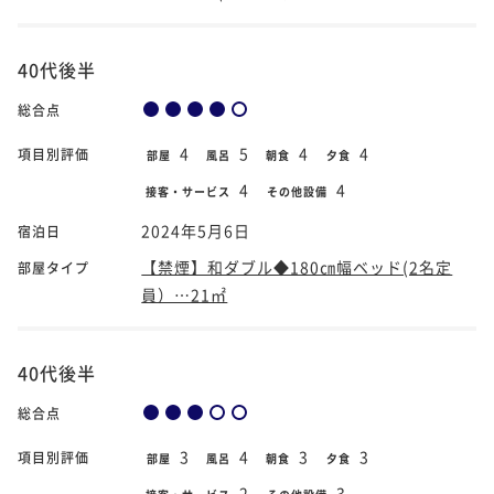
40代後半
総合点
4
5
4
4
項目別評価
部屋
風呂
朝食
夕食
4
4
接客・サービス
その他設備
2024年5月6日
宿泊日
【禁煙】和ダブル◆180㎝幅ベッド(2名定
部屋タイプ
員）…21㎡
40代後半
総合点
3
4
3
3
項目別評価
部屋
風呂
朝食
夕食
2
3