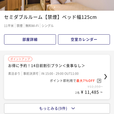
1
2
3
4
セミダブルルーム【禁煙】ベッド幅125cm
11平米
禁煙
無料Wi-Fi
シングル
部屋詳細
空室カレンダー
ポイントアップ
お得に予約！14日前割引プラン＜食事なし＞
素泊まり
事前決済可
IN 15:00 - 29:00 OUT11:00
ポイント即利用で
最大7％OFF
¥12,350~
¥ 11,485 ~
2名
もっとみる(9件)
ポイントアップ