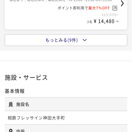
ポイント即利用で
最大7％OFF
ポイント即利用で
最大7％OFF
¥16,074~
¥ 14,948 ~
¥15,570~
2名
¥ 14,480 ~
2名
ポイントアップ
もっとみる(9件)
ポイントアップ
お得に予約！14日前割引プラン＜朝食付き＞
【基本料金】ベストレートプラン＜食事なし＞
朝食付き
現地決済可
事前決済可
IN 15:00 - 29:00 OUT11:00
素泊まり
現地決済可
事前決済可
IN 15:00 - 29:00 OUT11:00
ポイント即利用で
最大7％OFF
ポイント即利用で
最大7％OFF
¥16,112~
¥ 14,984 ~
¥15,600~
2名
施設・サービス
¥ 14,508 ~
2名
基本情報
ポイントアップ
ポイントアップ
【基本料金】ベストレートプラン＜朝食付き＞
施設名
お得に予約！14日前割引プラン＜食事なし＞
朝食付き
現地決済可
事前決済可
IN 15:00 - 29:00 OUT11:00
素泊まり
事前決済可
IN 15:00 - 29:00 OUT11:00
ポイント即利用で
最大7％OFF
相鉄フレッサイン神田大手町
ポイント即利用で
最大7％OFF
¥16,560~
¥ 15,400 ~
¥16,434~
住所
2名