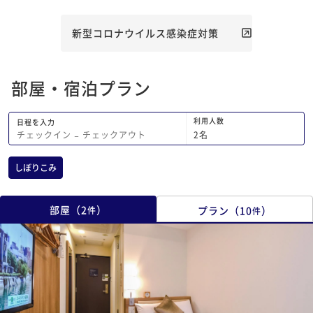
新型コロナウイルス感染症対策
部屋・宿泊プラン
利用人数
日程を入力
2
名
チェックイン
−
チェックアウト
しぼりこみ
部屋
（
2
）
プラン
（
10
）
件
件