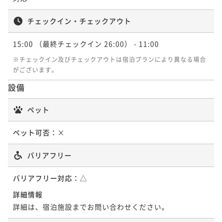
ポイントアップ
【5連泊以上】連泊とくとくステイプラン＜食事なし＞
チェックイン・チェックアウト
お得に予約！14日前割引プラン＜朝食付き＞
素泊まり
現地決済可
事前決済可
IN 15:00 - 28:00 OUT11:00
朝食付き
現地決済可
事前決済可
IN 15:00 - 29:00 OUT11:00
ポイント即利用で
最大7％OFF
15:00
（最終チェックイン 26:00）
- 11:00
ポイント即利用で
最大7％OFF
¥58,320~
※チェックイン及びチェックアウトは宿泊プランにより異なる場合
¥ 54,237 ~
¥20,196~
2名
がございます。
¥ 18,782 ~
2名
設備
ポイントアップ
ポイントアップ
【5連泊以上】連泊とくとくステイプラン＜朝食付き＞
ペット
【3連泊以上】連泊とくとくステイプラン＜食事なし＞
朝食付き
現地決済可
事前決済可
IN 15:00 - 28:00 OUT11:00
ペット可否：
×
素泊まり
現地決済可
事前決済可
IN 15:00 - 28:00 OUT11:00
ポイント即利用で
最大7％OFF
ポイント即利用で
最大7％OFF
¥76,140~
バリアフリー
¥ 70,810 ~
¥49,778~
2名
¥ 46,293 ~
2名
バリアフリー対応：
△
詳細情報
ポイントアップ
詳細は、宿泊施設までお問い合わせください。
【3連泊以上】連泊とくとくステイプラン＜朝食付き＞