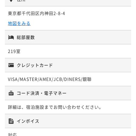
¥ 15,283 ~
2名
東京都千代田区内神田2-8-4
ポイントアップ
地図をみる
ポイントアップ
【3連泊以上】連泊とくとくステイプラン＜食事なし＞
お得に予約！30日前割引プラン＜朝食付き＞
素泊まり
現地決済可
事前決済可
IN 15:00 - 28:00 OUT11:00
総部屋数
朝食付き
現地決済可
事前決済可
IN 15:00 - 29:00 OUT11:00
ポイント即利用で
最大7％OFF
ポイント即利用で
最大7％OFF
¥35,910~
219室
¥ 33,396 ~
¥19,134~
2名
¥ 17,794 ~
2名
クレジットカード
ポイントアップ
VISA/MASTER/AMEX/JCB/DINERS/銀聯
ポイントアップ
【3連泊以上】連泊とくとくステイプラン＜朝食付き＞
【基本料金】ベストレートプラン＜朝食付き＞
コード決済・電子マネー
朝食付き
現地決済可
事前決済可
IN 15:00 - 28:00 OUT11:00
朝食付き
現地決済可
事前決済可
IN 15:00 - 29:00 OUT11:00
ポイント即利用で
最大7％OFF
詳細は、宿泊施設までお問い合わせください。
ポイント即利用で
最大7％OFF
¥47,196~
¥ 43,892 ~
¥19,560~
2名
インボイス
¥ 18,190 ~
2名
対応
ポイントアップ