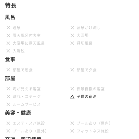
特長
¥102,780~
¥ 95,585 ~
2名
風呂
温泉
源泉かけ流し
露天風呂付客室
大浴場
大浴場に露天風呂
貸切風呂
入湯税
食事
部屋で朝食
部屋で夕食
部屋
海が見える客室
夜景自慢の客室
離れ・コテージ
子供の宿泊
ルームサービス
美容・健康
エステ・スパ施設
プールあり（屋内）
プールあり（屋外）
フィットネス施設
交通・周辺情報