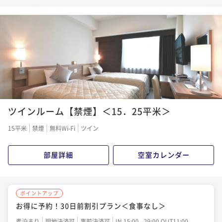
お得に予約！30日前割引プラン＜食事なし＞
素泊まり
現地決済可
事前決済可
IN 15:00 - 29:00 OUT11:00
ポイント即利用で
最大7％OFF
¥12,510~
¥ 11,634 ~
2名
ポイントアップ
1
2
3
4
【基本料金】ベストレートプラン＜食事なし＞
ツインルーム【禁煙】＜15．25平米＞
素泊まり
現地決済可
事前決済可
IN 15:00 - 29:00 OUT11:00
15平米
禁煙
無料Wi-Fi
ツイン
ポイント即利用で
最大7％OFF
¥12,600~
¥ 11,718 ~
2名
部屋詳細
空室カレンダー
ポイントアップ
ポイントアップ
お得に予約！30日前割引プラン＜朝食付き＞
お得に予約！30日前割引プラン＜食事なし＞
朝食付き
現地決済可
事前決済可
IN 15:00 - 29:00 OUT11:00
素泊まり
現地決済可
事前決済可
IN 15:00 - 29:00 OUT11:00