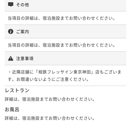
その他
朝食付き
現地決済可
事前決済可
IN 15:00 - 28:00 OUT11:00
ポイント即利用で
最大7％OFF
当項目の詳細は、宿泊施設までお問い合わせください。
¥61,064~
¥ 56,789 ~
2名
ご案内
当項目の詳細は、宿泊施設までお問い合わせください。
ポイントアップ
【5連泊以上】連泊とくとくステイプラン＜食事なし＞
注意事項
素泊まり
現地決済可
事前決済可
IN 15:00 - 28:00 OUT11:00
ポイント即利用で
最大7％OFF
・近隣店舗に「相鉄フレッサイン東京神田」店もございま
¥84,960~
す。お間違いないようにご注意ください。
¥ 79,012 ~
2名
レストラン
詳細は、宿泊施設までお問い合わせください。
ポイントアップ
お風呂
【5連泊以上】連泊とくとくステイプラン＜朝食付き＞
詳細は、宿泊施設までお問い合わせください。
朝食付き
現地決済可
事前決済可
IN 15:00 - 28:00 OUT11:00
ポイント即利用で
最大7％OFF