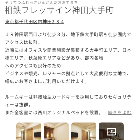
そうてつふれっさいんかんだおおてまち
相鉄フレッサイン神田大手町
東京都千代田区内神田2-8-4
ＪＲ神田駅西口より徒歩３分、地下鉄大手町駅も徒歩圏内で
アクセスは抜群。

近隣にはオフィスや商業施設が集積する大手町エリア、日本
橋エリア、秋葉原エリアなどがあり、都内各地

へのアクセスも良好のため

ビジネスや観光、レジャーの拠点として大変便利な立地で、
幅広いお客さまにご利用いただけます。

ルームキーは非接触型カードキーを採用しておりセキュリテ
ィーは抜群。

また全客室には西川オリジナルベッドを設置。...
続きをよむ
+24枚