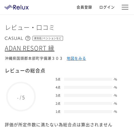
会員登録
ログイン
レビュー・口コミ
貸別荘/ペンションなど
ADAN RESORT 縁
沖縄県国頭郡本部町字備瀬３０３
地図をみる
レビューの総合点
5点
-
%
4点
-
%
3点
-
%
5
/
-
2点
-
%
1点
-
%
評価が所定件数に満たない為総合点は算出されません