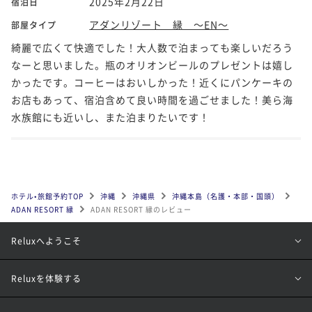
2025年2月22日
宿泊日
アダンリゾート 縁 ～EN～
部屋タイプ
綺麗で広くて快適でした！大人数で泊まっても楽しいだろう
なーと思いました。瓶のオリオンビールのプレゼントは嬉し
かったです。コーヒーはおいしかった！近くにパンケーキの
お店もあって、宿泊含めて良い時間を過ごせました！美ら海
水族館にも近いし、また泊まりたいです！
ホテル•旅館予約TOP
沖縄
沖縄県
沖縄本島（名護・本部・国頭）
ADAN RESORT 縁
ADAN RESORT 縁のレビュー
Reluxへようこそ
Reluxを体験する