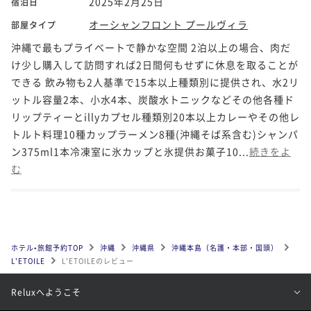
2025年2月25日
宿泊日
オーシャンフロント プールヴィラ
部屋タイプ
沖縄で最もプライベートで静かな空間 2泊以上の場合、肉だ
け少し購入して訪問すれば2日間何もせずに休息を取ることが
できる 飲み物も2人基準で15本以上種類別に提供され、水2リ
ットル容量2本、小水4本、炭酸水トニックなどその他各種ド
リップティーとillyカプセル種類別20本以上カレーやその他レ
トルト料理10種カップラーメン8種(沖縄そば系含む)シャンパ
ン375ml1本冷凍室に氷カップと氷提供お菓子10...
続きをよ
む
ホテル•旅館予約TOP
沖縄
沖縄県
沖縄本島（名護・本部・国頭）
L'ETOILE
L'ETOILEのレビュー
Reluxへようこそ