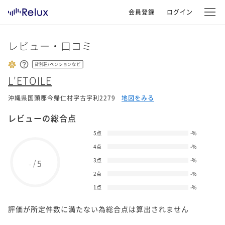
会員登録
ログイン
レビュー・口コミ
貸別荘/ペンションなど
L'ETOILE
沖縄県国頭郡今帰仁村字古宇利2279
地図をみる
レビューの総合点
5点
-
%
4点
-
%
3点
-
%
5
/
-
2点
-
%
1点
-
%
評価が所定件数に満たない為総合点は算出されません