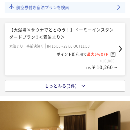
航空券付き宿泊プランを検索
【連泊割◆朝食付】【清掃無し】2～3連泊のwecoプ
ラン＜Wifi＆ランドリー無料＞
【大浴場×サウナでととのう！】ドーミーインスタン
朝食付き
事前決済可
IN 15:00 - 29:00 OUT11:00
ダードプラン!!＜素泊まり＞
ポイント即利用で
最大5％OFF
素泊まり
事前決済可
IN 15:00 - 29:00 OUT11:00
¥22,800~
¥ 21,660 ~
ポイント即利用で
最大5％OFF
1名
¥10,800~
¥ 10,260 ~
1名
もっとみる(3件)
【大浴場×サウナでととのう！】ドーミーインスタン
ダードプラン!!＜朝食付き＞
朝食付き
事前決済可
IN 15:00 - 29:00 OUT11:00
ポイント即利用で
最大5％OFF
¥12,800~
¥ 12,160 ~
1名