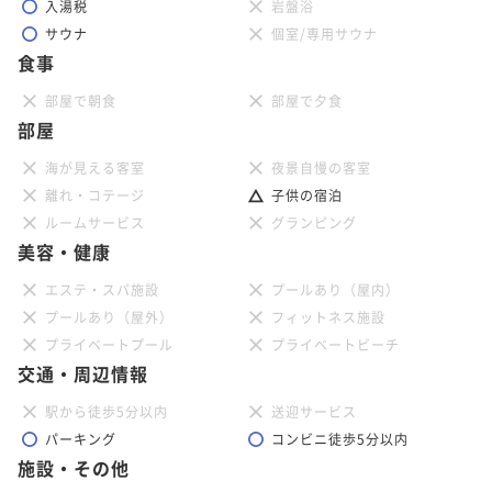
入湯税
岩盤浴
サウナ
個室/専用サウナ
食事
部屋で朝食
部屋で夕食
部屋
海が見える客室
夜景自慢の客室
離れ・コテージ
子供の宿泊
ルームサービス
グランピング
美容・健康
エステ・スパ施設
プールあり（屋内）
プールあり（屋外）
フィットネス施設
プライベートプール
プライベートビーチ
交通・周辺情報
駅から徒歩5分以内
送迎サービス
パーキング
コンビニ徒歩5分以内
施設・その他