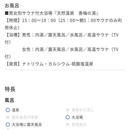
お風呂
■男女別サウナ付大浴場『天然温泉　香梅の湯』

【時間】15：00〜10：00（25：00〜朝5：00サウナのみ利
用休止）

【浴槽】男性：内湯／露天風呂／水風呂／高温サウナ（TV
付）

　　　　女性：内湯／露天風呂／水風呂／高温サウナ（TV
付）

【泉質】ナトリウム・カルシウム-硫酸塩温泉
特長
風呂
温泉
源泉かけ流し
露天風呂付客室
大浴場
大浴場に露天風呂
貸切風呂