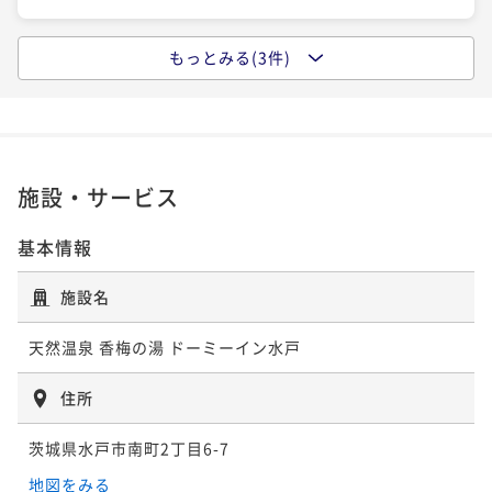
もっとみる(3件)
【大浴場×サウナでととのう！】ドーミーインスタン
ダードプラン!!＜朝食付き＞
朝食付き
事前決済可
IN 15:00 - 29:00 OUT11:00
ポイント即利用で
最大5％OFF
¥13,800~
施設・サービス
¥ 13,110 ~
1名
基本情報
【連泊割◇素泊まり】【清掃無し】2～3連泊のweco
施設名
プラン＜Wifi＆ランドリー無料＞
天然温泉 香梅の湯 ドーミーイン水戸
素泊まり
事前決済可
IN 15:00 - 29:00 OUT11:00
ポイント即利用で
最大5％OFF
住所
¥22,800~
¥ 21,660 ~
1名
茨城県水戸市南町2丁目6-7
地図をみる