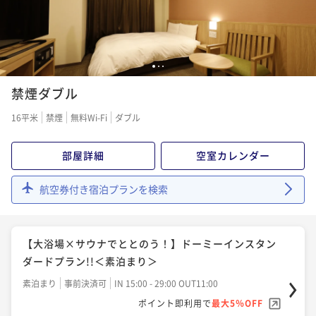
1
2
3
禁煙ダブル
16平米
禁煙
無料Wi-Fi
ダブル
部屋詳細
空室カレンダー
航空券付き宿泊プランを検索
【大浴場×サウナでととのう！】ドーミーインスタン
ダードプラン!!＜素泊まり＞
素泊まり
事前決済可
IN 15:00 - 29:00 OUT11:00
ポイント即利用で
最大5％OFF