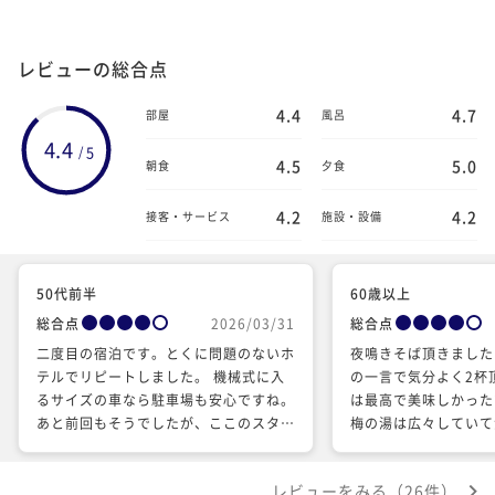
レビューの総合点
4.4
4.7
部屋
風呂
4.4
5
/
4.5
5.0
朝食
夕食
4.2
4.2
接客・サービス
施設・設備
50代前半
60歳以上
総合点
2026/03/31
総合点
二度目の宿泊です。とくに問題のないホ
夜鳴きそば頂きました
テルでリピートしました。 機械式に入
の一言で気分よく2杯
るサイズの車なら駐車場も安心ですね。
は最高で美味しかった
あと前回もそうでしたが、ここのスタッ
梅の湯は広々していて
フは皆、愛想がないです。 レストラン
冬至当日で露天風呂で
のスタッフもそう。とにかく笑顔が皆
スがあり、 気持ちよ
レビューをみる（26件）
無。とはいえお願いしたことはちゃんと
また、宿泊したいと思