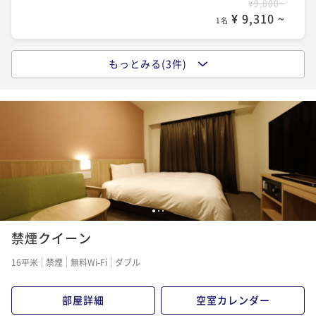
¥9,800~
¥ 9,310 ~
1名
もっとみる(3件)
【大浴場×サウナでととのう！】ドーミーインスタン
ダードプラン!!＜朝食付き＞
朝食付き
事前決済可
IN 15:00 - 29:00 OUT11:00
ポイント即利用で
最大5％OFF
¥11,800~
¥ 11,210 ~
1名
【連泊割◇素泊まり】【清掃無し】2～3連泊のweco
1
2
3
プラン＜Wifi＆ランドリー無料＞
禁煙クイーン
素泊まり
事前決済可
IN 15:00 - 29:00 OUT11:00
16平米
禁煙
無料Wi-Fi
ダブル
ポイント即利用で
最大5％OFF
¥18,800~
部屋詳細
空室カレンダー
¥ 17,860 ~
1名