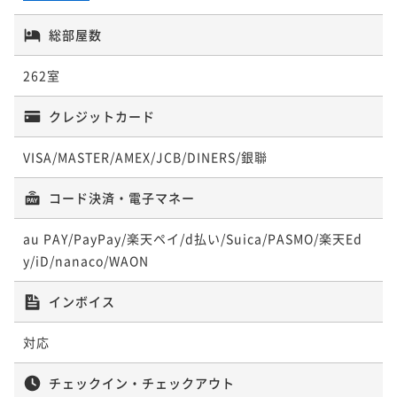
【連泊割◆朝食付】【清掃無し】2～3連泊のwecoプ
総部屋数
ラン＜Wifi＆ランドリー無料＞
朝食付き
事前決済可
IN 15:00 - 29:00 OUT11:00
262室
ポイント即利用で
最大5％OFF
¥26,800~
クレジットカード
¥ 25,460 ~
1名
VISA/MASTER/AMEX/JCB/DINERS/銀聯
コード決済・電子マネー
au PAY/PayPay/楽天ペイ/d払い/Suica/PASMO/楽天Ed
y/iD/nanaco/WAON
インボイス
対応
チェックイン・チェックアウト