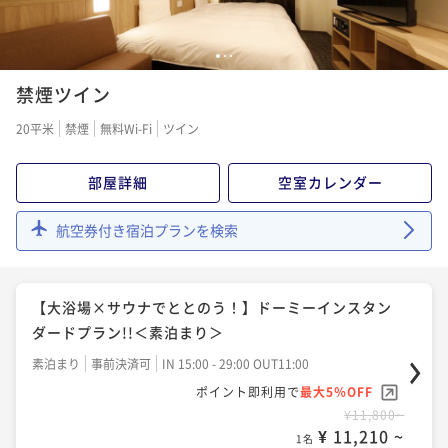
【連泊割◇素泊まり】【清掃無し】2～3連泊のweco
1
2
3
プラン＜Wifi＆ランドリー無料＞
禁煙ツイン
素泊まり
事前決済可
IN 15:00 - 29:00 OUT11:00
20平米
禁煙
無料Wi-Fi
ツイン
ポイント即利用で
最大5％OFF
¥20,800~
部屋詳細
空室カレンダー
¥ 19,760 ~
1名
航空券付き宿泊プランを検索
【連泊割◆朝食付】【清掃無し】2～3連泊のwecoプ
ラン＜Wifi＆ランドリー無料＞
【大浴場×サウナでととのう！】ドーミーインスタン
朝食付き
事前決済可
IN 15:00 - 29:00 OUT11:00
ダードプラン!!＜素泊まり＞
ポイント即利用で
最大5％OFF
素泊まり
事前決済可
IN 15:00 - 29:00 OUT11:00
¥24,800~
¥ 23,560 ~
ポイント即利用で
最大5％OFF
1名
¥11,800~
¥ 11,210 ~
1名