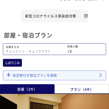
やってくれるので不満はないです。 あ
とどこのビジネスホテルもそうですが、
朝食で出すメニューは開始から終了まで
新型コロナウイルス感染症対策
一貫して同じもの出して欲しいなと。
少し遅めに行くと、アレはもう終わって
しまいましたとか言うの止めてほしく
部屋・宿泊プラン
て。それが出来ないって単純に怠慢だな
と。 まあこのホテルは立地が良いの
で、水戸に行く際はまた利用したいなと
利用人数
日程を入力
思っています。
1
名
チェックイン
−
チェックアウト
しぼりこみ
航空券付き宿泊プランを検索
部屋
（
3
）
プラン
（
4
）
件
件