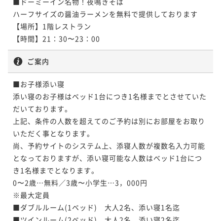
■ドーミーイン名物！夜鳴きそば

ハーフサイズの醤油ラーメンを無料で提供しております

【場所】1階レストラン

【時間】21：30〜23：00
ご案内
■お子様添い寝

添い寝のお子様はベッド1台につき1名様までとさせていた
だいております。

上記、条件の人数を超えてのご予約は別にお部屋をお取り
いただく事となります。

尚、予約サイトのシステム上、添寝人数が複数名入力可能
となっておりますが、添い寝可能な人数はベッド1台につ
き1名様までとなります。

0〜2歳…無料／3歳〜小学生…3，000円

※最大定員

■ダブルルーム(1ベッド)　大人2名、添い寝1名迄

■ツインルーム(2ベッド)　大人2名、添い寝2名迄
