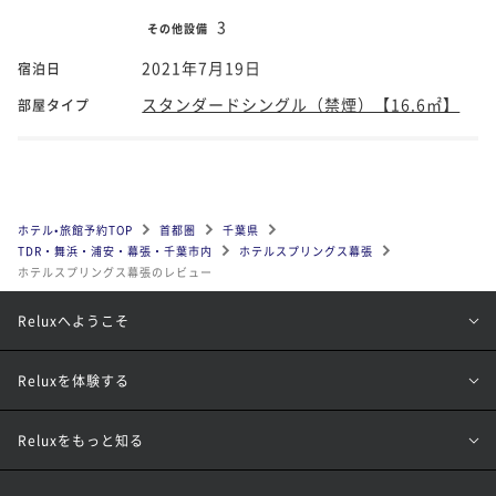
3
その他設備
2021年7月19日
宿泊日
スタンダードシングル（禁煙）【16.6㎡】
部屋タイプ
ホテル•旅館予約TOP
首都圏
千葉県
TDR・舞浜・浦安・幕張・千葉市内
ホテルスプリングス幕張
ホテルスプリングス幕張のレビュー
Reluxへようこそ
Reluxを体験する
Reluxをもっと知る