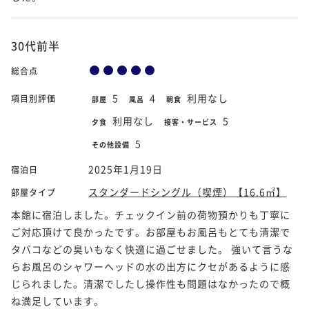
30代前半
総合点
5
4
利用なし
項目別評価
部屋
風呂
朝食
利用なし
5
夕食
接客・サービス
5
その他設備
2025年1月19日
宿泊日
スタンダードシングル（喫煙）【16.6㎡】
部屋タイプ
本館に宿泊しました。チェックイン前の荷物預かりも丁寧に
ご対応頂けて良かったです。お部屋もお風呂もとても清潔で
タバコなどの臭いもなく快適に過ごせました。 強いて言うな
らお風呂のシャワーヘッドの水の出方にクセがあるように感
じられました。清潔でしたし操作性も問題はなかったので概
ね満足しています。