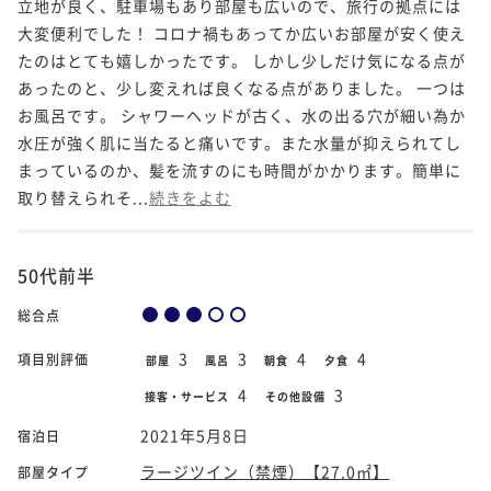
立地が良く、駐車場もあり部屋も広いので、旅行の拠点には
大変便利でした！ コロナ禍もあってか広いお部屋が安く使え
たのはとても嬉しかったです。 しかし少しだけ気になる点が
あったのと、少し変えれば良くなる点がありました。 一つは
お風呂です。 シャワーヘッドが古く、水の出る穴が細い為か
水圧が強く肌に当たると痛いです。また水量が抑えられてし
まっているのか、髪を流すのにも時間がかかります。簡単に
取り替えられそ...
続きをよむ
50代前半
総合点
3
3
4
4
項目別評価
部屋
風呂
朝食
夕食
4
3
接客・サービス
その他設備
2021年5月8日
宿泊日
ラージツイン（禁煙）【27.0㎡】
部屋タイプ