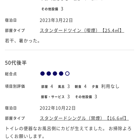
3
その他設備
2023年3月22日
宿泊日
スタンダードツイン（喫煙）【25.4㎡】
部屋タイプ
若干、暑かった。
50代後半
総合点
4
3
4
利用なし
項目別評価
部屋
風呂
朝食
夕食
3
3
接客・サービス
その他設備
2022年10月22日
宿泊日
スタンダードシングル（禁煙）【16.6㎡】
部屋タイプ
トイレの便器なお風呂側にカビが生えてました。 お掃除よろ
しくお願いします。