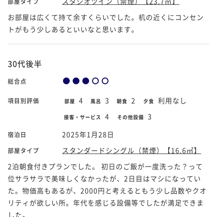
スタジオツイン（禁煙）【23.7㎡】
部屋タイプ
お部屋は広くて持て余すくらいでした。机の近くにコンセン
トがもう少しあるといいなと思います。
30代後半
総合点
4
3
2
利用なし
項目別評価
部屋
風呂
朝食
夕食
4
3
接客・サービス
その他設備
2025年1月28日
宿泊日
スタンダードシングル（禁煙）【16.6㎡】
部屋タイプ
2泊朝食付きプランでした。 初日のご飯が一度洗った？って
位サラサラで美味しくなかったが、2日目はマシになってい
た。物価高もあるが、2000円と考えるともう少し品数やクオ
リティが欲しい所。年代を感じる設備等でしたが満足できま
した。