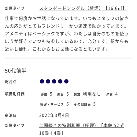
スタンダードシングル（禁煙）【16.6㎡】
部屋タイプ
仕事で何度かお世話になっています。いつもスタッフの皆さ
んの応対がとてもフレンドリーかつ迅速で助かっています。
アメニティはベーシックですが、わたしは自分のものを使う
ほうが好きでいつも持参しているので、充分です。駅からも
近いし便利。これからもお世話になると思います。
50代前半
総合点
5
5
利用なし
4
項目別評価
部屋
風呂
朝食
夕食
5
5
接客・サービス
その他設備
2022年3月4日
宿泊日
二間続きの特別和室（喫煙）【本館 52㎡
部屋タイプ
10畳＋4畳】