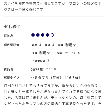
ステイを都内や県内で利用してますが、フロントの接客の丁
寧さは一番良く感じます
40代後半
総合点
4
4
利用なし
項目別評価
部屋
風呂
朝食
利用なし
4
夕食
接客・サービス
3
その他設備
2026年1月11日
宿泊日
セミダブル（禁煙）【16.6㎡】
部屋タイプ
何回か利用させてもらってますが、駅から近い立地もあり今
回も彼女と一緒でしたが彼女も喜んでくれてる宿泊になりま
した、名前は存じませんが、チェックインの、時に対応して
くださったホテルマンの方の接遇が丁寧で良かったです、そ