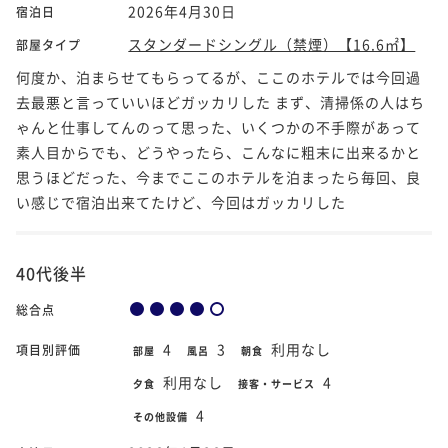
2026年4月30日
宿泊日
スタンダードシングル（禁煙）【16.6㎡】
部屋タイプ
何度か、泊まらせてもらってるが、ここのホテルでは今回過
去最悪と言っていいほどガッカリした まず、清掃係の人はち
ゃんと仕事してんのって思った、いくつかの不手際があって
素人目からでも、どうやったら、こんなに粗末に出来るかと
思うほどだった、今までここのホテルを泊まったら毎回、良
い感じで宿泊出来てたけど、今回はガッカリした
40代後半
総合点
4
3
利用なし
項目別評価
部屋
風呂
朝食
利用なし
4
夕食
接客・サービス
4
その他設備