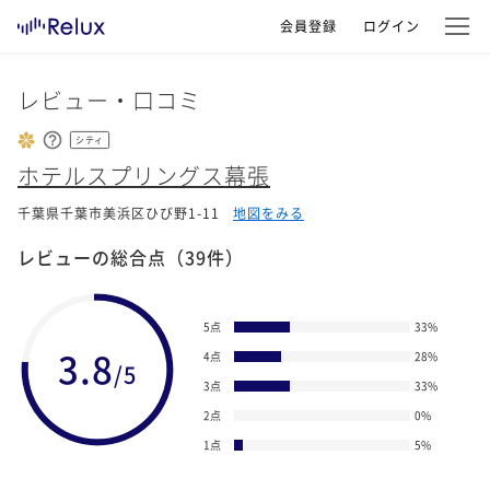
会員登録
ログイン
レビュー・口コミ
シティ
ホテルスプリングス幕張
千葉県千葉市美浜区ひび野1-11
地図をみる
レビューの総合点
（39件）
5点
33
%
3.8
4点
28
%
/5
3点
33
%
2点
0
%
1点
5
%