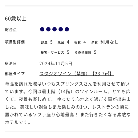
60歳以上
総合点
5
4
4
利用なし
項目別評価
部屋
風呂
朝食
夕食
5
5
接客・サービス
その他設備
2024年11月5日
宿泊日
スタジオツイン（禁煙）【23.7㎡】
部屋タイプ
幕張を訪れた際はいつもスプリングスさんを利用させて頂い
ています。今回は最上階（14階）のツインルーム、とても広
くて、夜景も楽しめて、 ゆったり心地よく過ごす事が出来ま
した。 美味しい朝食もまた楽しみの1つ、レストランの隣に
置かれているソファ座り心地最高！ また行きたくなる素敵な
ホテルです。