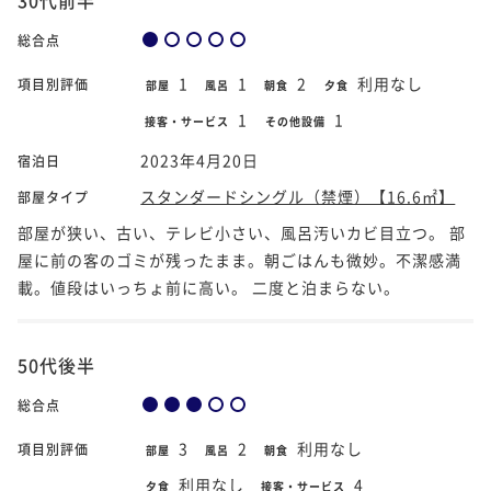
総合点
1
1
2
利用なし
項目別評価
部屋
風呂
朝食
夕食
1
1
接客・サービス
その他設備
2023年4月20日
宿泊日
スタンダードシングル（禁煙）【16.6㎡】
部屋タイプ
部屋が狭い、古い、テレビ小さい、風呂汚いカビ目立つ。 部
屋に前の客のゴミが残ったまま。朝ごはんも微妙。不潔感満
載。値段はいっちょ前に高い。 二度と泊まらない。
50代後半
総合点
3
2
利用なし
項目別評価
部屋
風呂
朝食
利用なし
4
夕食
接客・サービス