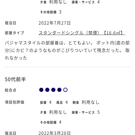
利用なし
4
夕食
接客・サービス
3
その他設備
2022年7月27日
宿泊日
スタンダードシングル（禁煙）【16.6㎡】
部屋タイプ
パジャマスタイルの部屋着は、とてもよい。 ポット内(底の部
分)にカビ？のようなものがこびりついていて残念だった。 取
れなかった
50代前半
総合点
4
4
利用なし
項目別評価
部屋
風呂
朝食
利用なし
5
夕食
接客・サービス
4
その他設備
2022年3月20日
宿泊日