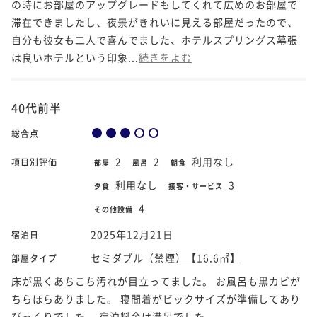
の時にお部屋のアップグレードもしてくれて広めのお部屋で
滞在できましたし、夜景がきれいに見える部屋だったので、
自分も彼女も二人で喜んでました、ホテルスプリングス幕張
は良いホテルという印象...
続きをよむ
40代前半
総合点
2
2
利用なし
項目別評価
部屋
風呂
朝食
利用なし
3
夕食
接客・サービス
4
その他設備
2025年12月21日
宿泊日
セミダブル（禁煙）【16.6㎡】
部屋タイプ
床が黒くあちこち汚れが目立ってました。 お風呂も黒カビが
ちらほらありました。 寝間着がビックサイズが準備してあり
びっくりでした。 宿泊料金は満足でした。