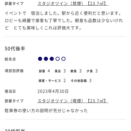
スタジオツイン（禁煙）【23.7㎡】
部屋タイプ
イベントで 宿泊しました。駅から近く便利だと思います。
ロビーも綺麗で接客も丁寧でした。朝食も品数は少ないけれ
ど とても美味しくこれは評価大です。
50代後半
総合点
4
3
3
3
項目別評価
部屋
風呂
朝食
夕食
2
3
接客・サービス
その他設備
2023年4月30日
宿泊日
スタジオツイン（喫煙）【23.7㎡】
部屋タイプ
駐車券の使い方の説明が充分じゃなかった
30代前半