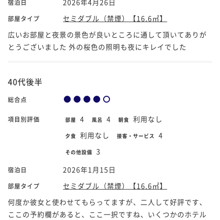
2026年4月26日
宿泊日
セミダブル（禁煙）【16.6㎡】
部屋タイプ
広いお部屋と夜景の景色が良いところに通して頂いてありが
とうございました 外の桜色の照明も夜にキレイでした
40代後半
総合点
4
4
利用なし
項目別評価
部屋
風呂
朝食
利用なし
4
夕食
接客・サービス
3
その他設備
2026年1月15日
宿泊日
セミダブル（禁煙）【16.6㎡】
部屋タイプ
何度か彼女と使わせてもらってますが、二人して好評です、
ここの予約欄があると、ここ一択ですね、いくつかのホテル