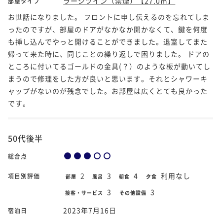
ラージツイン（禁煙）【27.0㎡】
部屋タイプ
お世話になりました。 フロントに申し伝えるのを忘れてしま
ったのですが、部屋のドアがなかなか開かなくて、鍵を何度
も挿し込んでやっと開けることができました。退室してまた
帰って来た時に、同じことの繰り返しで困りました。 ドアの
ところに付いてるゴールドの金具(？）のような板が動いてし
まうので修理をした方が良いと思います。それとシャワーキ
ャップがないのが残念でした。お部屋は広くとても良かった
です。
50代後半
総合点
2
3
4
利用なし
項目別評価
部屋
風呂
朝食
夕食
3
3
接客・サービス
その他設備
2023年7月16日
宿泊日