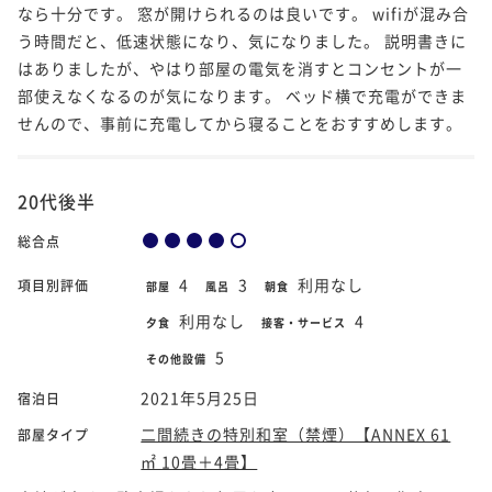
なら十分です。 窓が開けられるのは良いです。 wifiが混み合
う時間だと、低速状態になり、気になりました。 説明書きに
はありましたが、やはり部屋の電気を消すとコンセントが一
部使えなくなるのが気になります。 ベッド横で充電ができま
せんので、事前に充電してから寝ることをおすすめします。
20代後半
総合点
4
3
利用なし
項目別評価
部屋
風呂
朝食
利用なし
4
夕食
接客・サービス
5
その他設備
2021年5月25日
宿泊日
二間続きの特別和室（禁煙）【ANNEX 61
部屋タイプ
㎡ 10畳＋4畳】