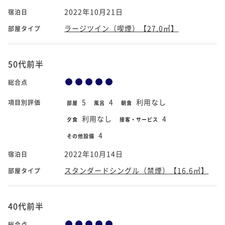
2022年10月21日
宿泊日
ラージツイン（喫煙）【27.0㎡】
部屋タイプ
50代前半
総合点
5
4
利用なし
項目別評価
部屋
風呂
朝食
利用なし
4
夕食
接客・サービス
4
その他設備
2022年10月14日
宿泊日
スタンダードシングル（禁煙）【16.6㎡】
部屋タイプ
40代前半
総合点