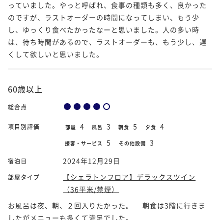
っていました。やっと呼ばれ、食事の種類も多く、良かった
のですが、ラストオーダーの時間になってしまい、もう少
し、ゆっくり食べたかったなーと思いました。人の多い時
は、待ち時間があるので、ラストオーダーも、もう少し、遅
くして欲しいと思いました。
60歳以上
総合点
4
3
5
4
項目別評価
部屋
風呂
朝食
夕食
5
3
接客・サービス
その他設備
2024年12月29日
宿泊日
【シェラトンフロア】デラックスツイン
部屋タイプ
（36平米/禁煙）
お風呂は夜、朝、２回入りたかった。 朝食は3階に行きま
したがメニューも多くて満足でした。