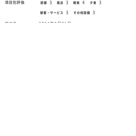
3
3
4
3
項目別評価
部屋
風呂
朝食
夕食
3
3
接客・サービス
その他設備
2024年9月21日
宿泊日
【シェラトンフロア】モデレートツイン
部屋タイプ
（28平米/禁煙)
一泊二日で伺いました。コメント欄の所に、 結婚18周年で伺
います。よろしくお願いしますと書きましたが、フロントで
も、夕食でも お声かけは、ありませんでした。ひとことでも
あれば、夕食時にワインでも頼もうかと思いましたが、結
局、頼みませんでした...
続きをよむ
50代前半
総合点
5
5
5
5
項目別評価
部屋
風呂
朝食
夕食
5
5