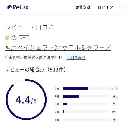
会員登録
ログイン
レビュー・口コミ
シティ
神戸ベイシェラトン ホテル＆タワーズ
兵庫県神戸市東灘区向洋町中2-13
地図をみる
レビューの総合点
（512件）
5点
55
%
4.4
4点
34
%
/5
3点
8
%
2点
1
%
1点
0
%