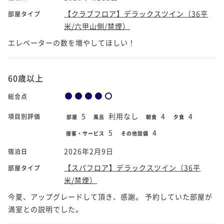
【クラブフロア】デラックスツイン（36平
部屋タイプ
米/六甲山側/禁煙）
エレベーターの数を増やしてほしい！
60歳以上
総合点
5
利用なし
4
4
項目別評価
部屋
風呂
朝食
夕食
5
4
接客・サービス
その他設備
2026年2月9日
宿泊日
【スパフロア】デラックスツイン（36平
部屋タイプ
米/禁煙）
今夏、アップグレードして頂き、感謝。 予約していた部屋が
満室との説明でした。