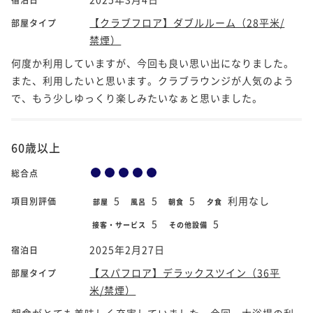
【クラブフロア】ダブルルーム（28平米/
部屋タイプ
禁煙）
何度か利用していますが、今回も良い思い出になりました。
また、利用したいと思います。クラブラウンジが人気のよう
で、もう少しゆっくり楽しみたいなぁと思いました。
60歳以上
総合点
5
5
5
利用なし
項目別評価
部屋
風呂
朝食
夕食
5
5
接客・サービス
その他設備
2025年2月27日
宿泊日
【スパフロア】デラックスツイン（36平
部屋タイプ
米/禁煙）
朝食がとても美味しく充実していました。今回、大浴場の利