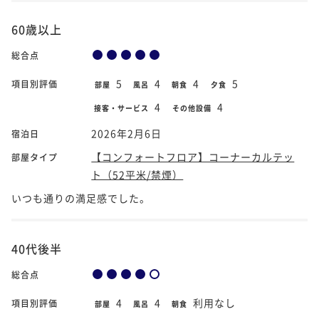
60歳以上
総合点
5
4
4
5
項目別評価
部屋
風呂
朝食
夕食
4
4
接客・サービス
その他設備
2026年2月6日
宿泊日
【コンフォートフロア】コーナーカルテッ
部屋タイプ
ト（52平米/禁煙）
いつも通りの満足感でした。
40代後半
総合点
4
4
利用なし
項目別評価
部屋
風呂
朝食