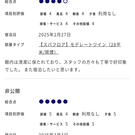
総合点
4
4
4
利用なし
項目別評価
部屋
風呂
朝食
夕食
4
4
接客・サービス
その他設備
2025年2月27日
宿泊日
【スパフロア】モデレートツイン（28平
部屋タイプ
米/禁煙）
館内は清潔に保たれており、スタッフの方々も丁寧で好印象
でした。 また宿泊したいと思います。
非公開
総合点
5
4
利用なし
5
項目別評価
部屋
風呂
朝食
夕食
5
5
接客・サービス
その他設備
2025年3月4日
宿泊日