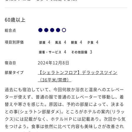
60歳以上
総合点
4
4
4
4
項目別評価
部屋
風呂
朝食
夕食
4
3
接客・サービス
その他設備
2024年12月8日
宿泊日
【シェラトンフロア】デラックスツイン
部屋タイプ
（36平米/禁煙）
過去にも宿泊していて、今回何故か浴衣と温泉へのエレベー
ターが使えず、普通の服で普通のエレベーターで移動し、着
替えや寒さを感じた。原因は、予約の部屋によって、決まる
との事(シェラトン部屋ダメ)。ところがホテルの案内(リラッ
クス)には記載がなく、ホテルＨＰには記載あり。次回から気
をつけよう。食事は依然に比べて内容も美味しさが改善され