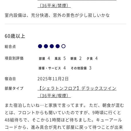
（36平米/禁煙）
室内設備は、充分快適、窓外の景色が少し寂しいかな
60歳以上
総合点
4
5
2
4
項目別評価
部屋
風呂
朝食
夕食
4
3
接客・サービス
その他設備
2025年11月2日
宿泊日
【シェラトンフロア】デラックスツイン
部屋タイプ
（36平米/喫煙）
また宿泊したいね…と家族で言ってます。 ただ、朝食が混む
とは、フロントからも聞いていたのですが、9時頃に行くと
48組待ちで、そこから1時間ほど待ちました。キューアール
コードから、進み具合が見れて部屋に戻って待つことが出来