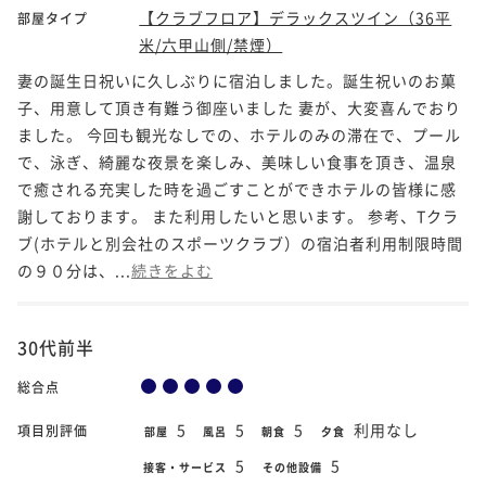
【クラブフロア】デラックスツイン（36平
部屋タイプ
米/六甲山側/禁煙）
妻の誕生日祝いに久しぶりに宿泊しました。誕生祝いのお菓
子、用意して頂き有難う御座いました 妻が、大変喜んでおり
ました。 今回も観光なしでの、ホテルのみの滞在で、プール
で、泳ぎ、綺麗な夜景を楽しみ、美味しい食事を頂き、温泉
で癒される充実した時を過ごすことができホテルの皆様に感
謝しております。 また利用したいと思います。 参考、Tクラ
ブ(ホテルと別会社のスポーツクラブ）の宿泊者利用制限時間
の９０分は、...
続きをよむ
30代前半
総合点
5
5
5
利用なし
項目別評価
部屋
風呂
朝食
夕食
5
5
接客・サービス
その他設備