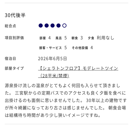
30代後半
総合点
4
5
3
利用なし
項目別評価
部屋
風呂
朝食
夕食
5
4
接客・サービス
その他設備
2026年6月5日
宿泊日
【シェラトンフロア】モデレートツイン
部屋タイプ
（28平米/禁煙)
源泉掛け流しの温泉がとてもよく何回も入らせて頂きまし
た。 三宮駅からの定期バスでのアクセスも良く夕飯を食べに
出掛けるのも面倒に思いませんでした。 30年以上の建物です
が所々綺麗になっており古さは感じませんでした。 朝食会場
は結構待ち時間があり少し狭いイメージですね。