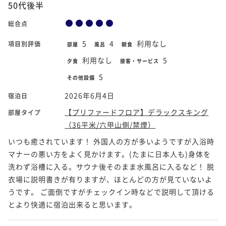
50代後半
総合点
5
4
利用なし
項目別評価
部屋
風呂
朝食
利用なし
5
夕食
接客・サービス
5
その他設備
2026年6月4日
宿泊日
【プリファードフロア】デラックスキング
部屋タイプ
（36平米/六甲山側/禁煙）
いつも癒されています！ 外国人の方が多いようですが入浴時
マナーの悪い方をよく見かけます。(たまに日本人も)身体を
洗わず浴槽に入る。サウナ後そのまま水風呂に入るなど！ 脱
衣場に説明書きが有りますが、ほとんどの方が見ていないよ
うです。 ご面倒ですがチェックイン時などで説明して頂ける
とより快適に宿泊出来ると思います。