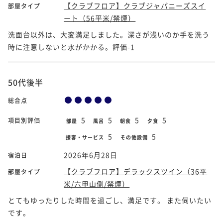
【クラブフロア】クラブジャパニーズスイ
部屋タイプ
ート（56平米/禁煙）
洗面台以外は、大変満足しました。深さが浅いのか手を洗う
時に注意しないと水がかかる。評価-1
50代後半
総合点
5
5
5
5
項目別評価
部屋
風呂
朝食
夕食
5
5
接客・サービス
その他設備
2026年6月28日
宿泊日
【クラブフロア】デラックスツイン（36平
部屋タイプ
米/六甲山側/禁煙）
とてもゆったりした時間を過ごし、満足です。 また伺いたい
です。