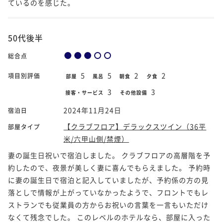
ているのを感じた。
50代後半
総合点
5
5
2
2
項目別評価
部屋
風呂
朝食
夕食
3
3
接客・サービス
その他設備
2024年11月24日
宿泊日
【クラブフロア】デラックスツイン（36平
部屋タイプ
米/六甲山側/禁煙）
妻の誕生日祝いで宿泊しました。 クラブフロアの高層階を予
約したので、夜景が美しく妻に喜んでもらえました。 予約時
に妻の誕生日で宿泊と記入していましたが、予約係の方の見
落としで情報が上がっていなかったようで、フロントでもレ
ストランでも従業員の方からお祝いの言葉を一言もいただけ
なくて残念でした。 このレベルのホテルなら、部屋に入った