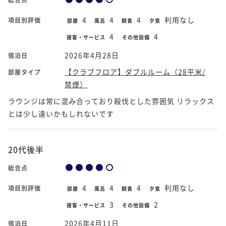
4
4
4
利用なし
項目別評価
部屋
風呂
朝食
夕食
4
4
接客・サービス
その他設備
2026年4月28日
宿泊日
【クラブフロア】ダブルルーム（28平米/
部屋タイプ
禁煙）
ラウンジは常に混み合っており殺伐とした雰囲気 リラックス
とは少し遠いかもしれないです
20代後半
総合点
4
4
4
利用なし
項目別評価
部屋
風呂
朝食
夕食
3
2
接客・サービス
その他設備
2026年4月11日
宿泊日