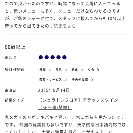
たので良かったのですが、時間になって会場に入ってみる
と、無いメニューも多く、メニューだけならわかるのです
が、ご飯のジャーが空で、スタッフに頼んでからも10分以上
待ってから出てきたの...
続きをよむ
60歳以上
総合点
5
5
5
5
項目別評価
部屋
風呂
朝食
夕食
5
5
接客・サービス
その他設備
2025年9月14日
宿泊日
【シェラトンフロア】デラックスツイン
部屋タイプ
（36平米/禁煙）
丸メガネの方がテキパキと働き、非常に気持ち良かったです
です。 外国の従業員も多いですが、天才的な日本語対応でび
っくりしました。 大変な満足を得ることが出来ました。