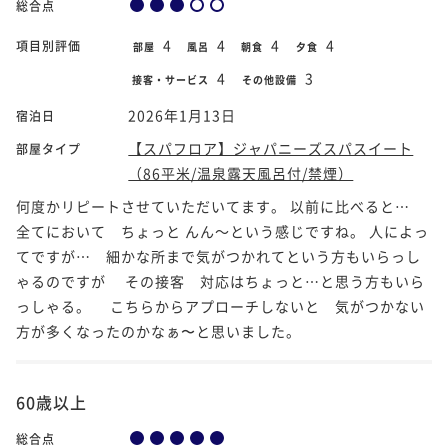
総合点
4
4
4
4
項目別評価
部屋
風呂
朝食
夕食
4
3
接客・サービス
その他設備
2026年1月13日
宿泊日
【スパフロア】ジャパニーズスパスイート
部屋タイプ
（86平米/温泉露天風呂付/禁煙）
何度かリピートさせていただいてます。 以前に比べると…
全てにおいて ちょっと んん～という感じですね。 人によっ
てですが… 細かな所まで気がつかれてという方もいらっし
ゃるのですが その接客 対応はちょっと…と思う方もいら
っしゃる。 こちらからアプローチしないと 気がつかない
方が多くなったのかなぁ〜と思いました。
60歳以上
総合点