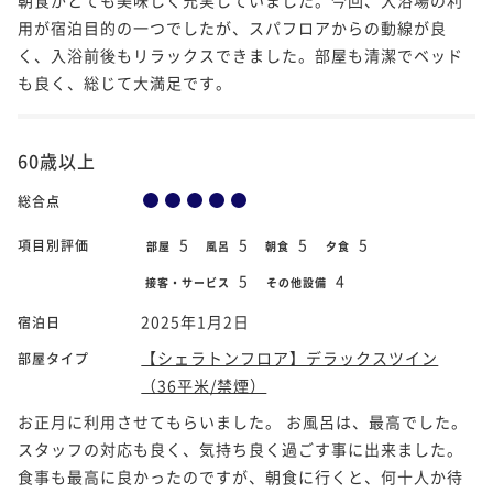
用が宿泊目的の一つでしたが、スパフロアからの動線が良
く、入浴前後もリラックスできました。部屋も清潔でベッド
も良く、総じて大満足です。
60歳以上
総合点
5
5
5
5
項目別評価
部屋
風呂
朝食
夕食
5
4
接客・サービス
その他設備
2025年1月2日
宿泊日
【シェラトンフロア】デラックスツイン
部屋タイプ
（36平米/禁煙）
お正月に利用させてもらいました。 お風呂は、最高でした。
スタッフの対応も良く、気持ち良く過ごす事に出来ました。
食事も最高に良かったのですが、朝食に行くと、何十人か待