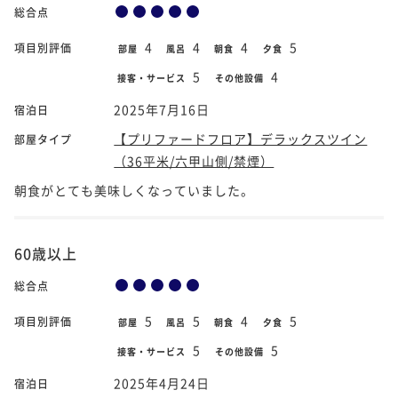
総合点
4
4
4
5
項目別評価
部屋
風呂
朝食
夕食
5
4
接客・サービス
その他設備
2025年7月16日
宿泊日
【プリファードフロア】デラックスツイン
部屋タイプ
（36平米/六甲山側/禁煙）
朝食がとても美味しくなっていました。
60歳以上
総合点
5
5
4
5
項目別評価
部屋
風呂
朝食
夕食
5
5
接客・サービス
その他設備
2025年4月24日
宿泊日