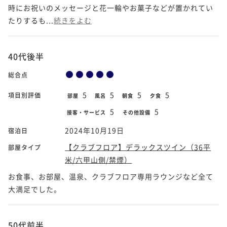
時にお祝いのメッセージと花一輪やお菓子などが置かれてい
たりするも...
続きをよむ
40代後半
総合点
5
5
5
5
項目別評価
部屋
風呂
朝食
夕食
5
5
接客・サービス
その他設備
2024年10月19日
宿泊日
【クラブフロア】デラックスツイン（36平
部屋タイプ
米/六甲山側/禁煙）
お食事、お部屋、温泉、クラブフロア専用ラウンジなど全て
大満足でした。
50代前半