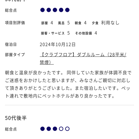
総合点
4
5
4
利用なし
項目別評価
部屋
風呂
朝食
夕食
5
4
接客・サービス
その他設備
2024年10月12日
宿泊日
【クラブフロア】ダブルルーム（28平米/
部屋タイプ
禁煙）
朝食と温泉が良かったです。 同伴していた家族が体調不良で
ご迷惑をおかけしたと思いますが、みなさんご親切に対応し
て頂きありがとうございました。また宿泊したいです。ペッ
ト連れで敷地内にペットホテルがあり良かったです。
50代後半
総合点