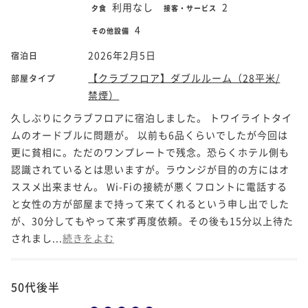
利用なし
2
夕食
接客・サービス
4
その他設備
2026年2月5日
宿泊日
【クラブフロア】ダブルルーム（28平米/
部屋タイプ
禁煙）
久しぶりにクラブフロアに宿泊しました。 トワイライトタイ
ムのオードブルに問題が。 以前も6品くらいでしたが今回は
更に貧相に。ただのワンプレートで残念。恐らくホテル側も
認識されているとは思いますが。ラウンジが目的の方にはオ
ススメ出来ません。 Wi-Fiの接続が悪くフロントに電話する
と女性の方が部屋まで持って来てくれるという申し出でした
が、30分してもやって来ず再度依頼。その後も15分以上待た
されまし...
続きをよむ
50代後半