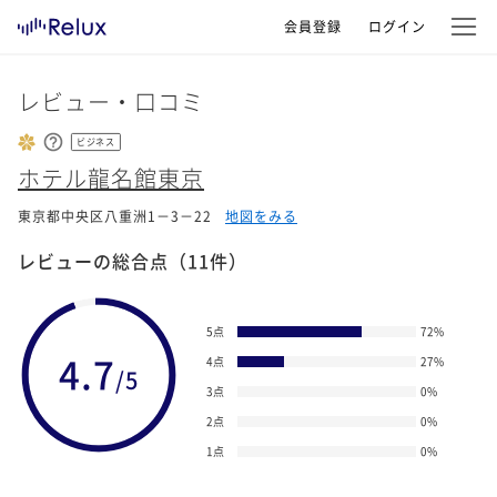
会員登録
ログイン
レビュー・口コミ
ビジネス
ホテル龍名館東京
東京都中央区八重洲1－3－22
地図をみる
レビューの総合点
（11件）
5点
72
%
4.7
4点
27
%
/5
3点
0
%
2点
0
%
1点
0
%