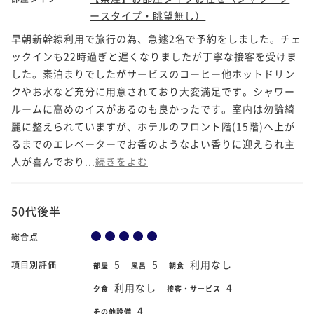
ースタイプ・眺望無し）
早朝新幹線利用で旅行の為、急遽2名で予約をしました。チェ
ックインも22時過ぎと遅くなりましたが丁寧な接客を受けま
した。素泊まりでしたがサービスのコーヒー他ホットドリン
クやお水など充分に用意されており大変満足です。シャワー
ルームに高めのイスがあるのも良かったです。室内は勿論綺
麗に整えられていますが、ホテルのフロント階(15階)へ上が
るまでのエレベーターでお香のようなよい香りに迎えられ主
人が喜んでおり...
続きをよむ
50代後半
総合点
5
5
利用なし
項目別評価
部屋
風呂
朝食
利用なし
4
夕食
接客・サービス
4
その他設備