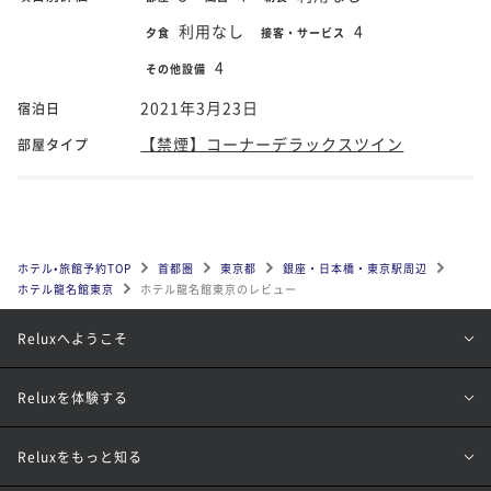
利用なし
4
夕食
接客・サービス
4
その他設備
2021年3月23日
宿泊日
【禁煙】コーナーデラックスツイン
部屋タイプ
ホテル•旅館予約TOP
首都圏
東京都
銀座・日本橋・東京駅周辺
ホテル龍名館東京
ホテル龍名館東京のレビュー
Reluxへようこそ
Reluxを体験する
Reluxをもっと知る