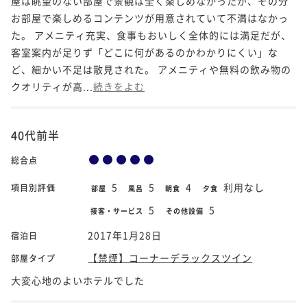
屋は眺望のない部屋で景観は全く楽しめなかったが、その分
お部屋で楽しめるコンテンツが用意されていて不満はなかっ
た。 アメニティ充実、食事もおいしく全体的には満足だが、
客室案内が足りず「どこに何があるのかわかりにくい」な
ど、細かい不足は散見された。 アメニティや無料の飲み物の
クオリティが高...
続きをよむ
40代前半
総合点
5
5
4
利用なし
項目別評価
部屋
風呂
朝食
夕食
5
5
接客・サービス
その他設備
2017年1月28日
宿泊日
【禁煙】コーナーデラックスツイン
部屋タイプ
大変心地のよいホテルでした