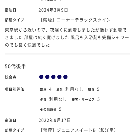
2024年3月9日
宿泊日
【禁煙】コーナーデラックスツイン
部屋タイプ
東京駅から近いので、夜遅くに到着しましたが迷わず到着で
きました 部屋は広く寛げました 風呂も入浴剤も完備シャワー
のでも良く快適でした
50代後半
総合点
4
利用なし
5
項目別評価
部屋
風呂
朝食
利用なし
5
夕食
接客・サービス
5
その他設備
2022年9月17日
宿泊日
【禁煙】ジュニアスイートB（和洋室）
部屋タイプ