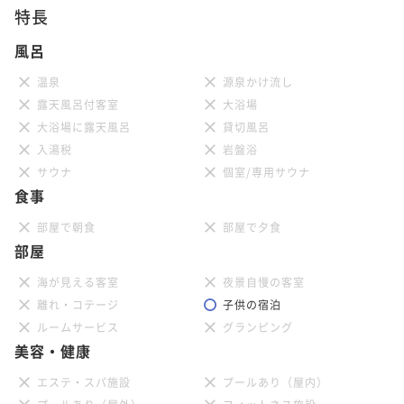
特長
風呂
温泉
源泉かけ流し
露天風呂付客室
大浴場
大浴場に露天風呂
貸切風呂
入湯税
岩盤浴
サウナ
個室/専用サウナ
食事
部屋で朝食
部屋で夕食
部屋
海が見える客室
夜景自慢の客室
離れ・コテージ
子供の宿泊
ルームサービス
グランピング
美容・健康
エステ・スパ施設
プールあり（屋内）