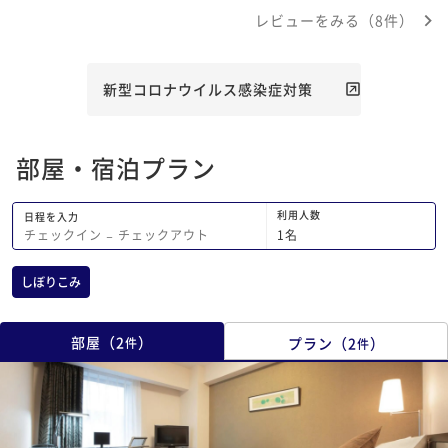
題がなかったので3点とさせていただき
レビューをみる（8件）
ました。
新型コロナウイルス感染症対策
部屋・宿泊プラン
利用人数
日程を入力
1
名
チェックイン
−
チェックアウト
しぼりこみ
部屋
（
2
）
プラン
（
2
）
件
件