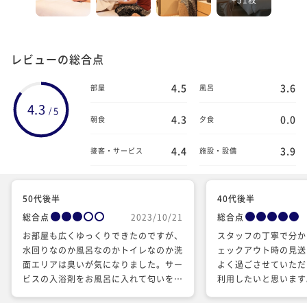
レビューの総合点
4.5
3.6
部屋
風呂
4.3
5
/
4.3
0.0
朝食
夕食
4.4
3.9
接客・サービス
施設・設備
50代後半
40代後半
総合点
2023/10/21
総合点
お部屋も広くゆっくりできたのですが、
スタッフの丁寧で分か
水回りなのか風呂なのかトイレなのか洗
ェックアウト時の見送
面エリアは臭いが気になりました。サー
よく過ごさせていただ
ビスの入浴剤をお風呂に入れて匂いを消
利用したいと思います
していたほどです。 それ以外は何も問