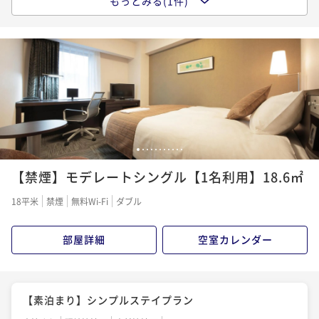
もっとみる(1件)
【朝食付】ゆったり楽しむ朝の贅沢♪朝食ビュッフェ
付きプラン♪
朝食付き
現地決済可
事前決済可
IN 14:00 - 29:00 OUT11:00
ポイント即利用で
最大5％OFF
¥10,000~
¥ 9,500 ~
1名
1
2
3
4
5
6
7
8
9
10
11
【禁煙】モデレートシングル【1名利用】18.6㎡
18平米
禁煙
無料Wi-Fi
ダブル
部屋詳細
空室カレンダー
【素泊まり】シンプルステイプラン