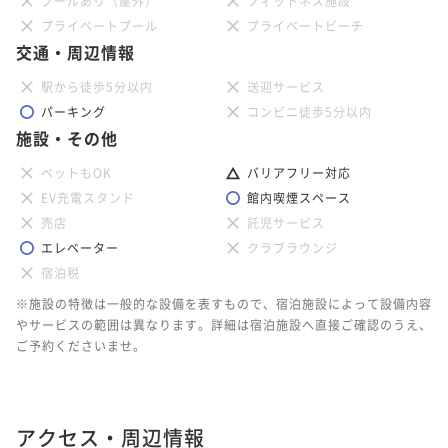
プールあり（屋外）
フィットネス施設
プライベートプール
プライベートビーチ
交通・周辺情報
駅から徒歩5分以内
送迎サービス
パーキング
コンビニ徒歩5分以内
施設・その他
ペットもOK
バリアフリー対応
EV充電スタンド
館内喫煙スペース
売店
託児サービス
エレベーター
クラブラウンジ
宿泊税
※施設の特徴は一般的な設備を表すもので、宿泊施設によって設備内容
やサービスの範囲は異なります。詳細は宿泊施設へ直接ご確認のうえ、
ご予約くださいませ。
アクセス・周辺情報