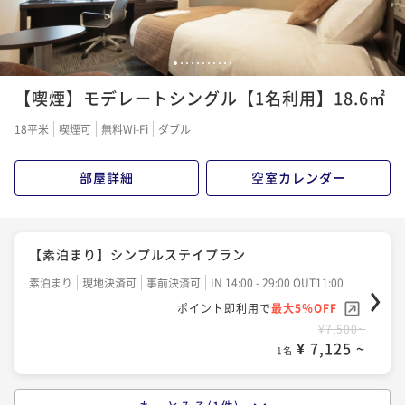
1
2
3
4
5
6
7
8
9
10
11
【喫煙】モデレートシングル【1名利用】18.6㎡
18平米
喫煙可
無料Wi-Fi
ダブル
部屋詳細
空室カレンダー
【素泊まり】シンプルステイプラン
素泊まり
現地決済可
事前決済可
IN 14:00 - 29:00 OUT11:00
ポイント即利用で
最大5％OFF
¥7,500~
¥ 7,125 ~
1名