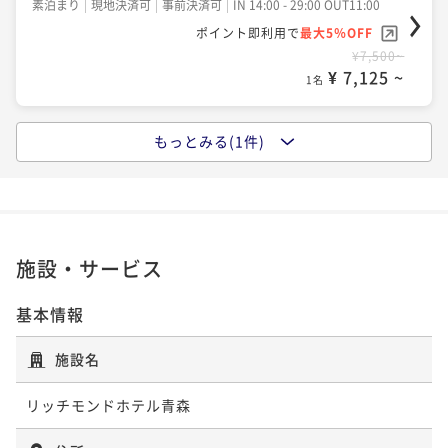
素泊まり
現地決済可
事前決済可
IN 14:00 - 29:00 OUT11:00
ポイント即利用で
最大5％OFF
¥7,500~
¥ 7,125 ~
1名
もっとみる(1件)
【朝食付】ゆったり楽しむ朝の贅沢♪朝食ビュッフェ
付きプラン♪
朝食付き
現地決済可
事前決済可
IN 14:00 - 29:00 OUT11:00
ポイント即利用で
最大5％OFF
¥10,000~
施設・サービス
¥ 9,500 ~
1名
基本情報
施設名
リッチモンドホテル青森