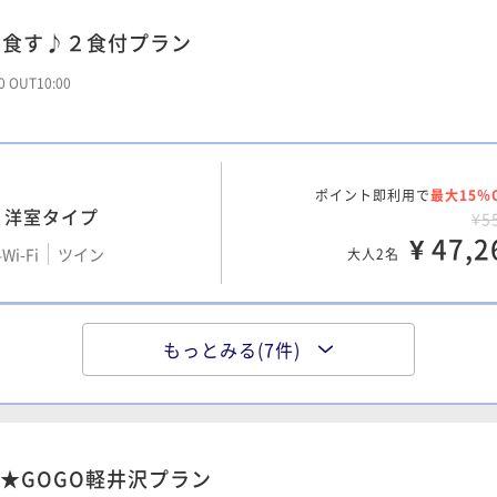
っかく露天風呂は雰囲気あるのに残念。 露天
風呂が日によっては奥の扉が全部繋がってい
を食す♪２食付プラン
て、個室と書いてあるのに隣もその隣も見え
00 OUT10:00
てしまうので、必ず仕切りの扉は全部閉じて
置いたほうがよいかと。。 比較的皆様お若い
方達がサーブや受付をしていたのですが、ホ
テル側の方達の対応は悪くないかと思いま
ポイント即利用で
最大15％
す。 以前利用した際は、リーズナブルなのに
・洋室タイプ
¥5
価格以上のサービスをして頂けたと感じたの
¥ 47,2
Wi-Fi
ツイン
大人2名
で再度利用させて頂いたのですが、今回は価
格が高騰してるからなのか、価格とサービス
が見合わないと感じました。 次回使う機会が
あったら、場所も施設も素敵なので、今度は
もっとみる(7件)
ポイント即利用で
最大5％
2つのバランスが合えば良いなと思います。
¥4
期待を込めて、評価3です。
料Wi-Fi
ツイン
¥ 39,5
大人2名
★GOGO軽井沢プラン