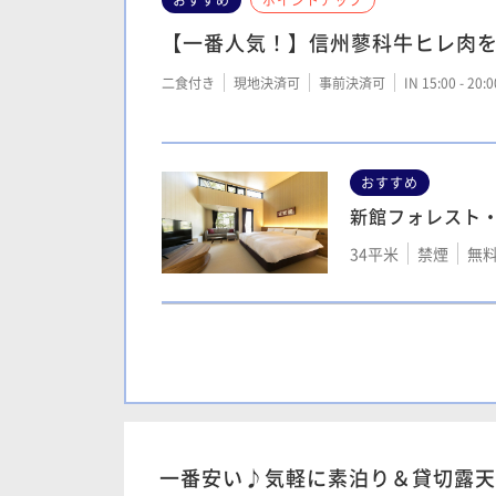
【一番人気！】信州蓼科牛ヒレ肉
二食付き
現地決済可
事前決済可
IN 15:00 - 20:
おすすめ
新館フォレスト
34平米
禁煙
無料
本館 17㎡ツイン
17平米
喫煙可
無
一番安い♪気軽に素泊り＆貸切露天