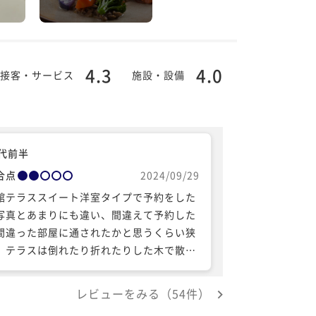
4.3
4.0
接客・サービス
施設・設備
0代前半
合点
2024/09/29
館テラススイート洋室タイプで予約をした
写真とあまりにも違い、間違えて予約した
間違った部屋に通されたかと思うくらい狭
、テラスは倒れたり折れたりした木で散ら
っていて出られたものではなかった。スイ
トとうたうにはちがうと思う。食事も朝夕
レビューをみる（54件）
に美味しくない。貸切露天風呂も写真とは