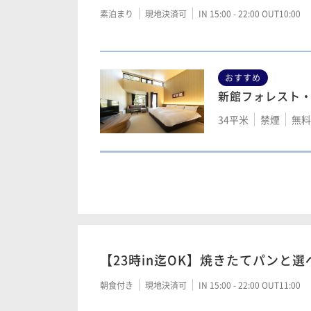
本館スタンダー
素泊まり
現地決済可
IN 15:00 - 22:00 OUT10:00
20平米
禁煙
無料
おすすめ
新館フォレスト
本館スタンダー
34平米
禁煙
無料W
20平米
禁煙
無料
本館 17㎡ツイン
17平米
新館フォレスト
喫煙可
無
34平米
禁煙
無料
【23時in迄OK】焼きたてパンと
本館スタンダー
朝食付き
現地決済可
IN 15:00 - 22:00 OUT11:00
20平米
禁煙
無料W