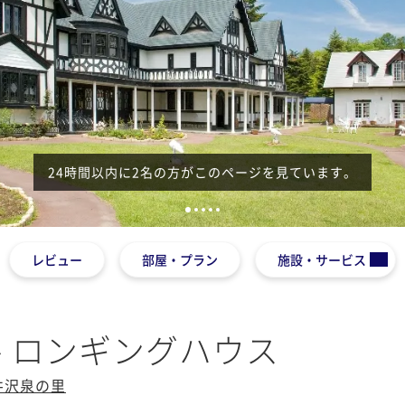
24時間以内に2名の方がこのページを見ています。
1
2
3
4
5
レビュー
部屋・プラン
施設・サービス
 ロンギングハウス
井沢泉の里