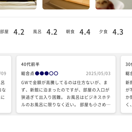
4.2
4.2
4.4
4.3
部屋
風呂
朝食
夕食
40代前半
3
/09
総合点
2025/05/03
総
風呂
GWで金額が高騰してるのは仕方ないが、ま
新
ロな
ず、新館に泊まったのですが、部屋の入口が
が
気に
狭過ぎて出入り困難。 お風呂はビジネスホテ
か
ルのお風呂に限りなく近い。 部屋も小さめ
く
で、奇っ怪なデザインのアートがベッドの裏
か
にあって目がチカチカする。 2階に宿泊した
ー
のですが、旧新共にエレベーターがないので
共