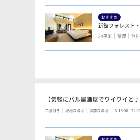
新館テラススイ
50平米
禁煙
無料
おすすめ
新館フォレスト
本館スタンダー
34平米
禁煙
無料W
20平米
新館テラススイ
禁煙
無料W
50平米
喫煙可
無
本館 17㎡ツイン
17平米
喫煙可
無
新館フォレスト
34平米
新館サウナスイ
禁煙
無料W
【気軽にバル居酒屋でワイワイと♪
50平米
禁煙
無料
本館スタンダー
二食付き
現地決済可
事前決済可
IN 15:00 - 22:
20平米
禁煙
無料W
新館テラススイ
50平米
禁煙
無料W
おすすめ