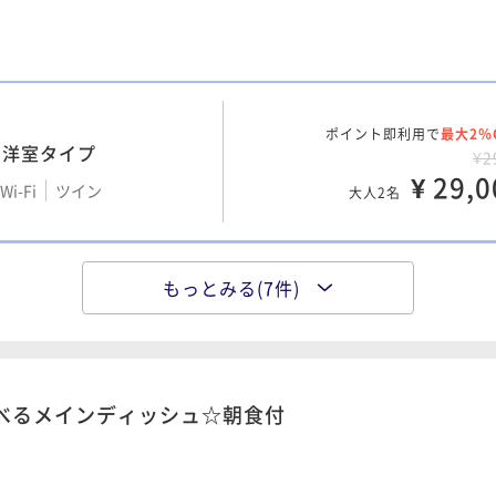
ポイント即利用で
最大5％
ド・洋室タイプ
¥4
Wi-Fi
ツイン
¥ 45,2
大人2名
ポイント即利用で
最大2％
・洋室タイプ
¥2
ポイント即利用で
最大5％
ド・和洋室タイプ
¥ 29,0
i-Fi
ツイン
大人2名
¥4
Wi-Fi
ツイン
¥ 46,1
大人2名
もっとみる(7件)
ポイント即利用で
最大2％
¥1
ポイント即利用で
最大15％
・和洋室タイプ
料Wi-Fi
ツイン
¥ 15,2
大人2名
¥5
Wi-Fi
ツイン
¥ 48,1
大人2名
選べるメインディッシュ☆朝食付
ポイント即利用で
最大2％
ド・洋室タイプ
¥2
ポイント即利用で
最大15％
i-Fi
ツイン