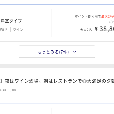
ート・洋室タイプ
¥ 21,1
大人2名
¥6
Wi-Fi
ツイン
¥ 54,0
大人2名
ポイント即利用で
最大2％
・洋室タイプ
¥3
ポイント即利用で
¥ 38,8
最大2％
ド・和洋室タイプ
i-Fi
ツイン
大人2名
¥2
ポイント即利用で
最大15％
ート・和洋室タイプ
i-Fi
ツイン
¥ 22,1
大人2名
¥6
料Wi-Fi
ツイン
¥ 54,9
大人2名
もっとみる(7件)
ポイント即利用で
最大2％
¥2
料Wi-Fi
ツイン
ポイント即利用で
最大2％
¥ 25,0
・和洋室タイプ
大人2名
¥3
ポイント即利用で
最大15％
ート
i-Fi
ツイン
¥ 29,9
大人2名
¥7
】夜はワイン酒場。朝はレストランで◎大満足の夕
Wi-Fi
ツイン
¥ 61,2
大人2名
ポイント即利用で
最大2％
ド・洋室タイプ
00 OUT10:00
¥3
i-Fi
ツイン
ポイント即利用で
最大2％
¥ 30,9
ート・洋室タイプ
大人2名
¥3
i-Fi
ツイン
¥ 36,8
大人2名