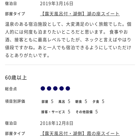
2019年3月16日
宿泊日
【露天風呂付・湖側】湖の座スイート
部屋タイプ
温泉のある宿泊施設として、大変満足のいく旅館でした。個
人的には何度も泊まりたいところだと思います。 食事やお
酒、接客ともに最高レベルでしたが、ネックと言えばやはり
値段ですかね。あと一人でも宿泊できるようにしていただけ
るとありがたいです。
60歳以上
総合点
5
5
5
5
項目別評価
部屋
風呂
朝食
夕食
5
5
接客・サービス
その他設備
2018年12月8日
宿泊日
【露天風呂付・湖側】霞の座スイート
部屋タイプ