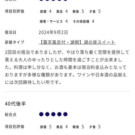
4
4
5
5
項目別評価
部屋
風呂
朝食
夕食
4
4
接客・サービス
その他設備
2024年9月2日
宿泊日
【露天風呂付・湖側】湖の座スイート
部屋タイプ
2回目の宿泊でありましたが、やはり落ち着く空間を提供して
貰える大人のゆったりとした時間を過ごすことが出来まし
た。料理は申し分なく、お酒も基本は宿泊料金込みとなって
おりますが多様な種類があります。ワインや日本酒の品揃え
には次回期待したい所です。
40代後半
総合点
5
4
5
5
項目別評価
部屋
風呂
朝食
夕食