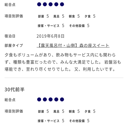
総合点
5
5
5
5
項目別評価
部屋
風呂
朝食
夕食
5
5
接客・サービス
その他設備
2019年6月8日
宿泊日
【露天風呂付・山側】森の座スイート
部屋タイプ
夕食もボリュームがあり、飲み物もサービス内にも関わら
ず、種類も豊富だったので、みんな大満足でした。 岩盤浴も
堪能でき、至れり尽くせりでした。 又、利用したいです。
30代前半
総合点
5
5
5
5
項目別評価
部屋
風呂
朝食
夕食
5
5
接客・サービス
その他設備