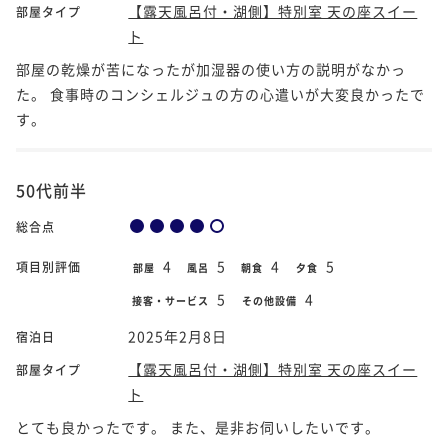
【露天風呂付・湖側】特別室 天の座スイー
部屋タイプ
ト
部屋の乾燥が苦になったが加湿器の使い方の説明がなかっ
た。 食事時のコンシェルジュの方の心遣いが大変良かったで
す。
50代前半
総合点
4
5
4
5
項目別評価
部屋
風呂
朝食
夕食
5
4
接客・サービス
その他設備
2025年2月8日
宿泊日
【露天風呂付・湖側】特別室 天の座スイー
部屋タイプ
ト
とても良かったです。 また、是非お伺いしたいです。