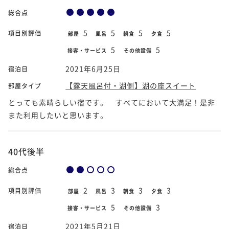
総合点
5
5
5
5
項目別評価
部屋
風呂
朝食
夕食
5
5
接客・サービス
その他設備
2021年6月25日
宿泊日
【露天風呂付・湖側】湖の座スイート
部屋タイプ
とっても素晴らしい宿です。 すべてにおいて大満足！是非
また利用したいと思います。
40代後半
総合点
2
3
3
3
項目別評価
部屋
風呂
朝食
夕食
5
3
接客・サービス
その他設備
2021年5月21日
宿泊日