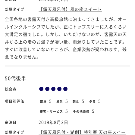
【露天風呂付】風の座スイート
部屋タイプ
全国各地の客露天付き高級旅館に泊まってきましたが、オー
ルインクルーシブでしたが、正にトップスリーに入るくらい
大満足の宿でした。しかし、いただけないのが、客露天の天
井から上の階のお湯？が凄い量、雨漏りしていたことです。
すぐに改善していないところが、企業姿勢が疑われます。残
念でなりません。
50代後半
総合点
5
5
5
5
項目別評価
部屋
風呂
朝食
夕食
5
5
接客・サービス
その他設備
2019年8月3日
宿泊日
【露天風呂付・湖側】特別室 天の座スイー
部屋タイプ