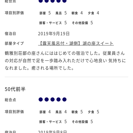
総合点
5
5
4
4
項目別評価
部屋
風呂
朝食
夕食
5
5
接客・サービス
その他設備
2019年9月19日
宿泊日
【露天風呂付・湖側】湖の座スイート
部屋タイプ
鶴雅別荘鄙の座さんにははじめての宿泊でした。従業員さん
の対応が自然で足を一歩踏み入れただけで心地良い 気持ちに
なれました。癒される場所でした。
50代前半
総合点
4
4
5
5
項目別評価
部屋
風呂
朝食
夕食
5
5
接客・サービス
その他設備
2019年9月8日
宿泊日