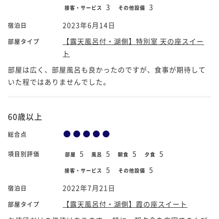
3
3
接客・サービス
その他設備
2023年6月14日
宿泊日
【露天風呂付・湖側】特別室 天の座スイー
部屋タイプ
ト
部屋は広く、部屋風呂も良かったのですが、食事が期待して
いた程ではありませんでした。
60歳以上
総合点
5
5
5
5
項目別評価
部屋
風呂
朝食
夕食
5
5
接客・サービス
その他設備
2022年7月21日
宿泊日
【露天風呂付・湖側】霞の座スイート
部屋タイプ