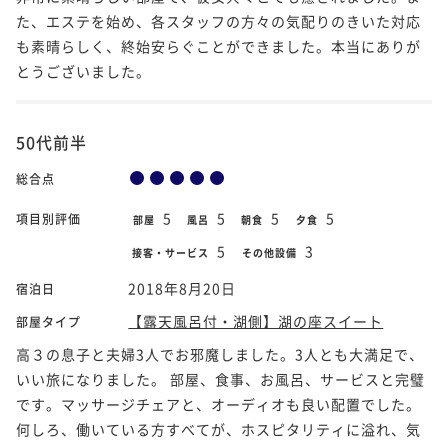
た、エステを始め、各スタッフの方々の気配りのきいた対応
も素晴らしく、終始安らぐことができました。本当にありが
とうございました。
50代前半
総合点
5
5
5
5
項目別評価
部屋
風呂
朝食
夕食
5
3
接客・サービス
その他設備
2018年8月20日
宿泊日
【露天風呂付・湖側】湖の座スイート
部屋タイプ
高３の息子と夫婦3人でお邪魔しました。3人とも大満足で、
いい旅になりました。 部屋、食事、お風呂、サービスと完璧
です。マッサージチェアと、オーディオも良い配置でした。
何しろ、働いている方すべてが、ホスピタリティに溢れ、気