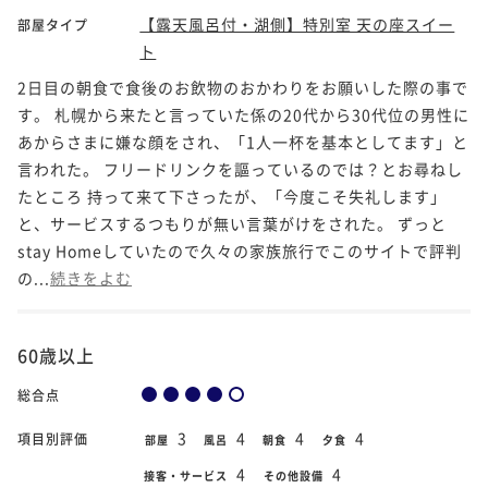
【露天風呂付・湖側】特別室 天の座スイー
部屋タイプ
ト
2日目の朝食で食後のお飲物のおかわりをお願いした際の事で
す。 札幌から来たと言っていた係の20代から30代位の男性に
あからさまに嫌な顔をされ、「1人一杯を基本としてます」と
言われた。 フリードリンクを謳っているのでは？とお尋ねし
たところ 持って来て下さったが、「今度こそ失礼します」
と、サービスするつもりが無い言葉がけをされた。 ずっと
stay Homeしていたので久々の家族旅行でこのサイトで評判
の...
続きをよむ
60歳以上
総合点
3
4
4
4
項目別評価
部屋
風呂
朝食
夕食
4
4
接客・サービス
その他設備