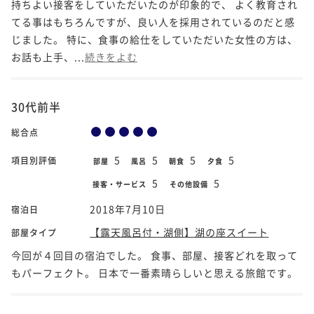
持ちよい接客をしていただいたのが印象的で、 よく教育され
てる事はもちろんですが、良い人を採用されているのだと感
じました。 特に、食事の給仕をしていただいた女性の方は、
お話も上手、...
続きをよむ
30代前半
総合点
5
5
5
5
項目別評価
部屋
風呂
朝食
夕食
5
5
接客・サービス
その他設備
2018年7月10日
宿泊日
【露天風呂付・湖側】湖の座スイート
部屋タイプ
今回が４回目の宿泊でした。 食事、部屋、接客どれを取って
もパーフェクト。 日本で一番素晴らしいと思える旅館です。