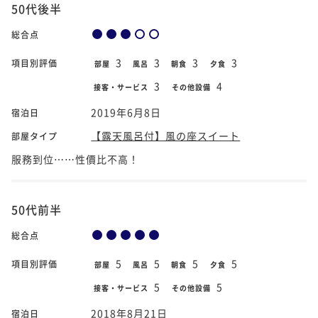
50代後半
総合点
3
3
3
3
項目別評価
部屋
風呂
朝食
夕食
3
4
接客・サービス
その他設備
2019年6月8日
宿泊日
【露天風呂付】風の座スイート
部屋タイプ
服務到位⋯⋯性價比不高！
50代前半
総合点
5
5
5
5
項目別評価
部屋
風呂
朝食
夕食
5
5
接客・サービス
その他設備
2018年8月21日
宿泊日