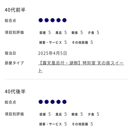
40代前半
総合点
5
5
5
5
項目別評価
部屋
風呂
朝食
夕食
5
5
接客・サービス
その他設備
2025年4月5日
宿泊日
【露天風呂付・湖側】特別室 天の座スイー
部屋タイプ
ト
40代後半
総合点
5
5
5
5
項目別評価
部屋
風呂
朝食
夕食
5
5
接客・サービス
その他設備