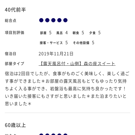
40代前半
総合点
5
4
5
5
項目別評価
部屋
風呂
朝食
夕食
5
5
接客・サービス
その他設備
2019年11月21日
宿泊日
【露天風呂付・山側】森の座スイート
部屋タイプ
宿泊は2回目でしたが、食事がものごく美味しく、楽しく過ご
す事ができました＊お部屋の露天風呂もとてもゆったり気持
ちよく入る事ができ、岩盤浴も最高に気持ち良かったです！
いき届いた接客にもさすがと思いました＊また泊まりたいと
思いました＊
60歳以上