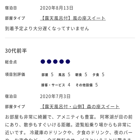
2020年8月13日
宿泊日
【露天風呂付】風の座スイート
部屋タイプ
到着予定より大分遅くなってすいません
30代前半
総合点
5
5
5
5
項目別評価
部屋
風呂
朝食
夕食
4
5
接客・サービス
その他設備
2020年7月3日
宿泊日
【露天風呂付・山側】森の座スイート
部屋タイプ
お部屋も非常に綺麗で、アメニティも豊富。 阿寒湖が目の前
にあり、散歩もすぐいける距離。遊覧船乗り場からも非常に
近いです。 冷蔵庫のドリンクや、夕食のドリンク、夜のバー
や、お夜食など・・全て無料のサービスということに驚きま