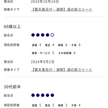
2024年10月14日
宿泊日
【露天風呂付・湖側】湖の座スイート
部屋タイプ
60歳以上
総合点
4
4
4
4
項目別評価
部屋
風呂
朝食
夕食
5
4
接客・サービス
その他設備
2024年9月2日
宿泊日
【露天風呂付・湖側】湖の座スイート
部屋タイプ
30代前半
総合点
5
5
3
4
項目別評価
部屋
風呂
朝食
夕食