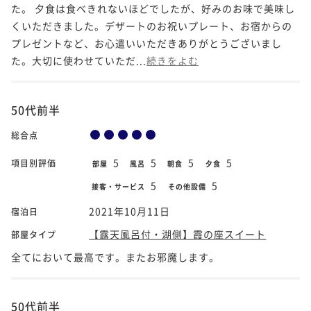
た。 夕食は食べきれないほどでしたが、好みのお味で美味し
くいただきました。デザートのお祝いプレート、お宿からの
プレゼントなど、お心遣いいただきありがとうございまし
た。大切に使わせていただ...
続きをよむ
50代前半
総合点
5
5
5
5
項目別評価
部屋
風呂
朝食
夕食
5
5
接客・サービス
その他設備
2021年10月11日
宿泊日
【露天風呂付・湖側】霞の座スイート
部屋タイプ
全てにおいて最高です。またお邪魔します。
50代前半