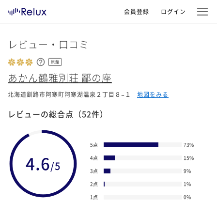
会員登録
ログイン
レビュー・口コミ
旅館
あかん鶴雅別荘 鄙の座
北海道釧路市阿寒町阿寒湖温泉２丁目８−１
地図をみる
レビューの総合点
（52件）
5点
73
%
4.6
4点
15
%
/5
3点
9
%
2点
1
%
1点
0
%