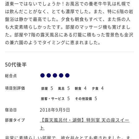
道東一ではないでしょうか！お風呂での養老牛牛乳は札幌で
は飲んだことがなく、とても濃厚でした。また、特に6階の岩
盤浴は静かで最高でした。夕食も朝食もすべて、また係の人
も大変素晴らしかったです。部屋のマッサージ機も寛げまし
た。部屋や7階の露天風呂にある灯籠に積もった雪景色も金沢
の兼六園のようでタイミングに恵まれました。
50代後半
総合点
5
5
4
4
項目別評価
部屋
風呂
朝食
夕食
5
5
接客・サービス
その他設備
2018年9月9日
宿泊日
【露天風呂付・湖側】特別室 天の座スイー
部屋タイプ
ト
非常に素晴らしい部屋で、彼女共々とても癒されました。ま