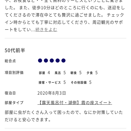
した。 また、徒歩10分ほどのところに行くのにも、送迎をし
てくださるので滞在中とても贅沢に過ごせました。 チェック
イン時からとても丁寧に対応してくださり、周辺観光のサポ
ートをしてい...
続きをよむ
50代前半
総合点
4
5
5
5
項目別評価
部屋
風呂
朝食
夕食
5
5
接客・サービス
その他設備
2020年8月3日
宿泊日
【露天風呂付・湖側】霞の座スイート
部屋タイプ
部屋に虫がたくさん入って困ったので、なにか対策していた
だけると安心できます。