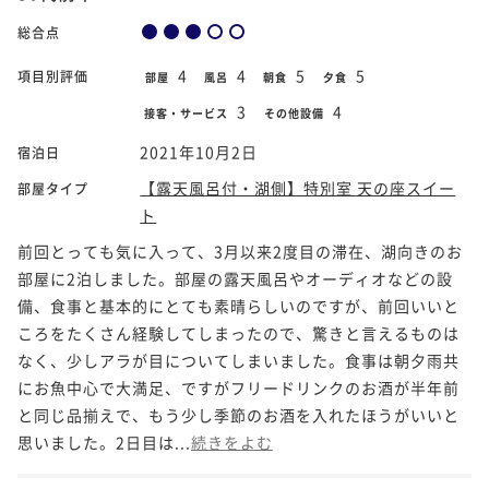
総合点
4
4
5
5
項目別評価
部屋
風呂
朝食
夕食
3
4
接客・サービス
その他設備
2021年10月2日
宿泊日
【露天風呂付・湖側】特別室 天の座スイー
部屋タイプ
ト
前回とっても気に入って、3月以来2度目の滞在、湖向きのお
部屋に2泊しました。部屋の露天風呂やオーディオなどの設
備、食事と基本的にとても素晴らしいのですが、前回いいと
ころをたくさん経験してしまったので、驚きと言えるものは
なく、少しアラが目についてしまいました。食事は朝夕雨共
にお魚中心で大満足、ですがフリードリンクのお酒が半年前
と同じ品揃えで、もう少し季節のお酒を入れたほうがいいと
思いました。2日目は...
続きをよむ