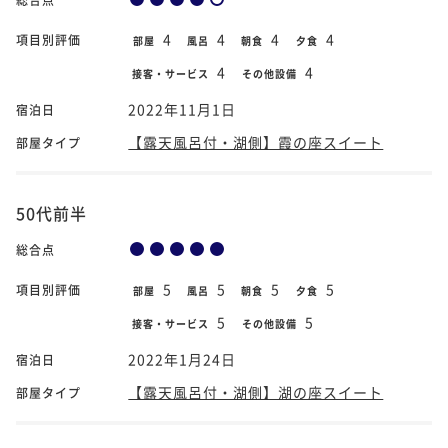
4
4
4
4
項目別評価
部屋
風呂
朝食
夕食
4
4
接客・サービス
その他設備
2022年11月1日
宿泊日
【露天風呂付・湖側】霞の座スイート
部屋タイプ
50代前半
総合点
5
5
5
5
項目別評価
部屋
風呂
朝食
夕食
5
5
接客・サービス
その他設備
2022年1月24日
宿泊日
【露天風呂付・湖側】湖の座スイート
部屋タイプ