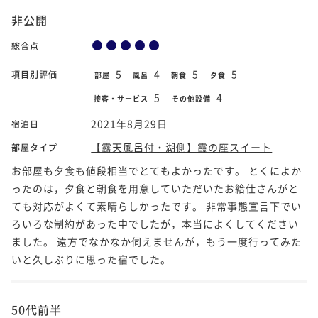
非公開
総合点
5
4
5
5
項目別評価
部屋
風呂
朝食
夕食
5
4
接客・サービス
その他設備
2021年8月29日
宿泊日
【露天風呂付・湖側】霞の座スイート
部屋タイプ
お部屋も夕食も値段相当でとてもよかったです。 とくによか
ったのは，夕食と朝食を用意していただいたお給仕さんがと
ても対応がよくて素晴らしかったです。 非常事態宣言下でい
ろいろな制約があった中でしたが，本当によくしてください
ました。 遠方でなかなか伺えませんが，もう一度行ってみた
いと久しぶりに思った宿でした。
50代前半