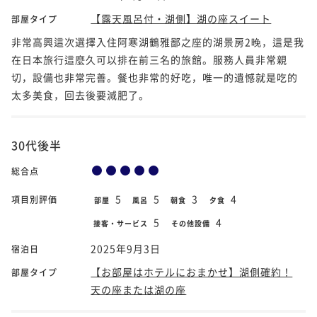
【露天風呂付・湖側】湖の座スイート
部屋タイプ
非常高興這次選擇入住阿寒湖鶴雅鄙之座的湖景房2晚，這是我
在日本旅行這麼久可以排在前三名的旅館。服務人員非常親
切，設備也非常完善。餐也非常的好吃，唯一的遺憾就是吃的
太多美食，回去後要減肥了。
30代後半
総合点
5
5
3
4
項目別評価
部屋
風呂
朝食
夕食
5
4
接客・サービス
その他設備
2025年9月3日
宿泊日
【お部屋はホテルにおまかせ】湖側確約！
部屋タイプ
天の座または湖の座