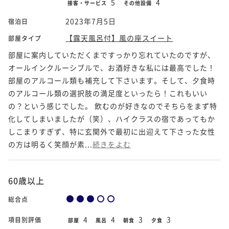
5
4
接客・サービス
その他設備
2023年7月5日
宿泊日
【露天風呂付】風の座スイート
部屋タイプ
部屋に案内していただくまですっかり忘れていたのですが、
オールインクルーシブルで、お酒好きな私には最高でした！
部屋のアルコール類も補充して下さいます。そして、夕食時
のアルコール類の選択肢の満足度といったら！これもいい
の？という感じでした。 飲むのが好きなのでそちらをまず特
化してしまいましたが（笑）、ハイクラスの宿であってもか
しこまりすぎず、特に玄関外で最初に出迎えて下さった女性
の方は明るく笑顔が素...
続きをよむ
60歳以上
総合点
4
4
3
3
項目別評価
部屋
風呂
朝食
夕食