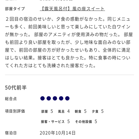
【露天風呂付】風の座スイート
部屋タイプ
２回目の宿泊のせいか、夕食の感動がなかった。同じメニュ
ーも多く、前回美味しいと思って楽しみにしていた白ワイン
が無かった。 部屋のアメニティが使用済みの物だった。 部屋
も前回より良い部屋を取ったが、少し地味な面白みのない部
屋で、前回の部屋の方が好かったせいもあり、全体的に満足
はしない結果。接客はとても良かった。特に食事の時につい
てくれた方はとても洗練された接客だった。
50代前半
総合点
5
4
5
5
項目別評価
部屋
風呂
朝食
夕食
5
5
接客・サービス
その他設備
2020年10月14日
宿泊日