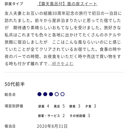
【露天風呂付】風の座スイート
部屋タイプ
友人夫妻とお互いの結婚30周年記念の旅行で初日の一泊目に
訪れたました。前々から是非泊まりたいと思ってた宿でした
が 期待通り素晴らしいおもてなしを受けました。旅好きな
私共はこれまでも色々と各地に出かけてたくさんのホテルや
旅館に宿泊しましたが ここはこんな風ならいいのにと感じ
ていたことが全てクリアされているお宿でした。食事の時や
夜のバーでの時間、お夜食をいただく時や売店で買い物をす
る時も付かず離れずで...
続きをよむ
50代前半
総合点
4
5
3
3
項目別評価
部屋
風呂
朝食
夕食
2
3
接客・サービス
その他設備
2020年8月31日
宿泊日