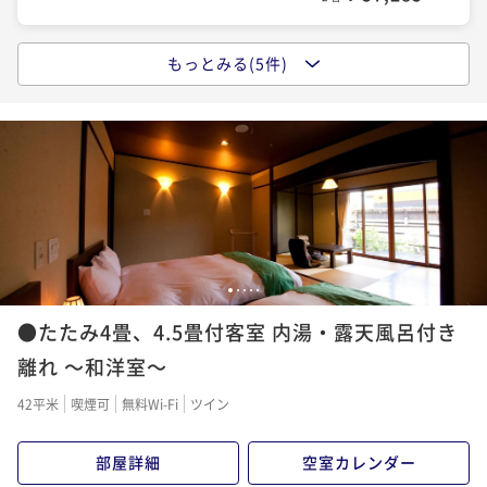
もっとみる(5件)
★当館人気プラン★露天風呂・内湯付離れ客室に泊ま
る！最高級Ａ５ランク特選黒毛和牛「すき焼き」プラ
ン♪
二食付き
現地決済可
事前決済可
IN 15:00 - 17:30 OUT11:00
ポイント即利用で
最大5％OFF
¥60,300~
¥ 57,285 ~
2名
■オンラインカード決済限定プラン■特選黒毛和牛
1
2
3
4
5
「しゃぶしゃぶ」プラン！
●たたみ4畳、4.5畳付客室 内湯・露天風呂付き
二食付き
事前決済可
IN 15:00 - 17:30 OUT11:00
離れ ～和洋室～
ポイント即利用で
最大5％OFF
42平米
喫煙可
無料Wi-Fi
ツイン
¥64,700~
¥ 61,465 ~
2名
部屋詳細
空室カレンダー