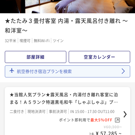
◆ロフト付客室・１泊朝食付プラン◆露天風呂付離
1
2
3
4
れ！湯布院へカジュアルに宿泊♪
★たたみ３畳付客室 内湯・露天風呂付き離れ ～
朝食付き
現地決済可
事前決済可
IN 15:00 - 17:30 OUT11:00
和洋室～
ポイント即利用で
最大5％OFF
32平米
喫煙可
無料Wi-Fi
ツイン
¥26,400~
¥ 25,080 ~
2名
部屋詳細
空室カレンダー
■オンラインカード決済限定プラン■露天風呂付離
航空券付き宿泊プランを検索
れ！ロフト付客室・１泊朝食付プラン
朝食付き
事前決済可
IN 15:00 - 17:30 OUT11:00
★当館人気プラン★露天風呂・内湯付き離れ客室に泊
ポイント即利用で
最大5％OFF
まる！Ａ５ランク特選黒毛和牛「しゃぶしゃぶ」プラ
¥28,600~
¥ 27,170 ~
ン♪
2名
二食付き
現地決済可
事前決済可
IN 15:00 - 17:30 OUT11:00
ポイント即利用で
最大5％OFF
¥60,300~
¥ 57,285 ~
2名