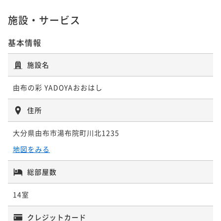
☆ケーキ付・記念日プラン☆Anniversary stay～特選
¥ 74,005 ~
2名
黒毛和牛「すき焼き」メイン～
施設・サービス
二食付き
現地決済可
事前決済可
IN 15:00 - 17:30 OUT11:00
基本情報
■オンラインカード決済限定プラン■特選黒毛和牛
ポイント即利用で
最大5％OFF
「すき焼き」プラン！
¥82,400~
施設名
¥ 78,280 ~
2名
二食付き
事前決済可
IN 15:00 - 17:30 OUT11:00
ポイント即利用で
最大5％OFF
由布の彩 YADOYAおおはし
¥82,300~
¥ 78,185 ~
2名
住所
大分県由布市湯布院町川北1235
■オンラインカード決済限定プラン■特選黒毛和牛
地図をみる
「しゃぶしゃぶ」プラン！
二食付き
事前決済可
IN 15:00 - 17:30 OUT11:00
総部屋数
ポイント即利用で
最大5％OFF
14室
¥82,300~
¥ 78,185 ~
2名
クレジットカード