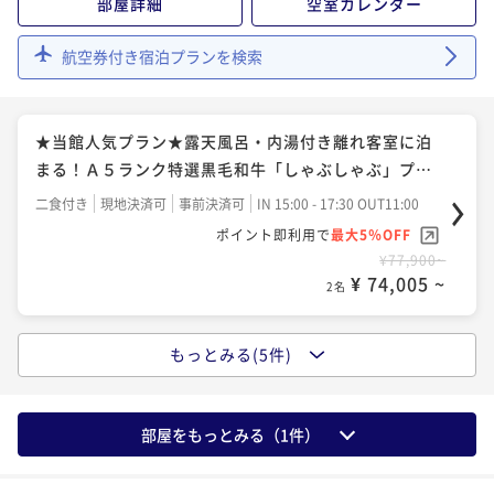
部屋詳細
空室カレンダー
■オンラインカード決済限定プラン■特選黒毛和牛
航空券付き宿泊プランを検索
「すき焼き」プラン！
二食付き
事前決済可
IN 15:00 - 17:30 OUT11:00
★当館人気プラン★露天風呂・内湯付き離れ客室に泊
ポイント即利用で
最大5％OFF
まる！Ａ５ランク特選黒毛和牛「しゃぶしゃぶ」プラ
¥82,300~
¥ 78,185 ~
ン♪
2名
二食付き
現地決済可
事前決済可
IN 15:00 - 17:30 OUT11:00
ポイント即利用で
最大5％OFF
¥77,900~
☆ケーキ付・記念日プラン☆Anniversary stay～特選
¥ 74,005 ~
2名
黒毛和牛「しゃぶしゃぶ」メイン～
二食付き
現地決済可
事前決済可
IN 15:00 - 17:30 OUT11:00
もっとみる(5件)
★当館人気プラン★露天風呂・内湯付離れ客室に泊ま
ポイント即利用で
最大5％OFF
る！最高級Ａ５ランク特選黒毛和牛「すき焼き」プラ
¥82,400~
¥ 78,280 ~
ン♪
2名
二食付き
現地決済可
事前決済可
IN 15:00 - 17:30 OUT11:00
部屋をもっとみる（
1
件）
ポイント即利用で
最大5％OFF
¥77,900~