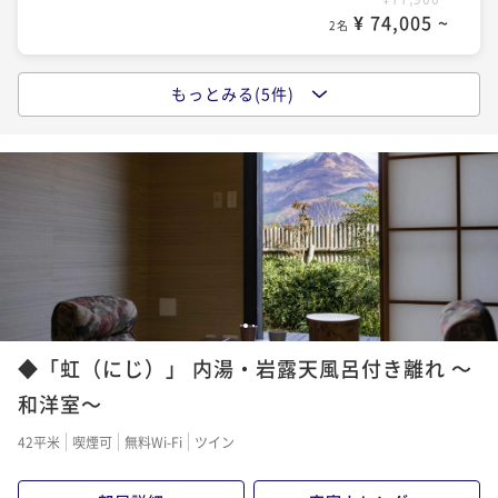
☆ケーキ付・記念日プラン☆Anniversary stay～特選
¥ 74,005 ~
2名
黒毛和牛「しゃぶしゃぶ」メイン～
二食付き
現地決済可
事前決済可
IN 15:00 - 17:30 OUT11:00
もっとみる(5件)
★当館人気プラン★露天風呂・内湯付き離れ客室に泊
ポイント即利用で
最大5％OFF
まる！Ａ５ランク特選黒毛和牛「しゃぶしゃぶ」プラ
¥69,200~
¥ 65,740 ~
ン♪
2名
二食付き
現地決済可
事前決済可
IN 15:00 - 17:30 OUT11:00
ポイント即利用で
最大5％OFF
¥77,900~
☆ケーキ付・記念日プラン☆Anniversary stay～特選
¥ 74,005 ~
2名
黒毛和牛「すき焼き」メイン～
二食付き
現地決済可
事前決済可
IN 15:00 - 17:30 OUT11:00
■オンラインカード決済限定プラン■特選黒毛和牛
1
2
ポイント即利用で
最大5％OFF
「しゃぶしゃぶ」プラン！
¥69,200~
◆「虹（にじ）」 内湯・岩露天風呂付き離れ ～
¥ 65,740 ~
2名
二食付き
事前決済可
IN 15:00 - 17:30 OUT11:00
和洋室～
ポイント即利用で
最大5％OFF
42平米
喫煙可
無料Wi-Fi
ツイン
¥82,300~
¥ 78,185 ~
2名