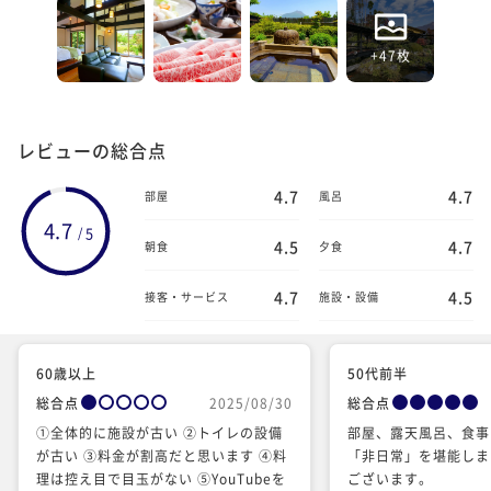
+47枚
レビューの総合点
4.7
4.7
部屋
風呂
4.7
5
/
4.5
4.7
朝食
夕食
4.7
4.5
接客・サービス
施設・設備
60歳以上
50代前半
総合点
2025/08/30
総合点
①全体的に施設が古い ②トイレの設備
部屋、露天風呂、食事
が古い ③料金が割高だと思います ④料
「非日常」を堪能しま
理は控え目で目玉がない ⑤YouTubeを
ございます。