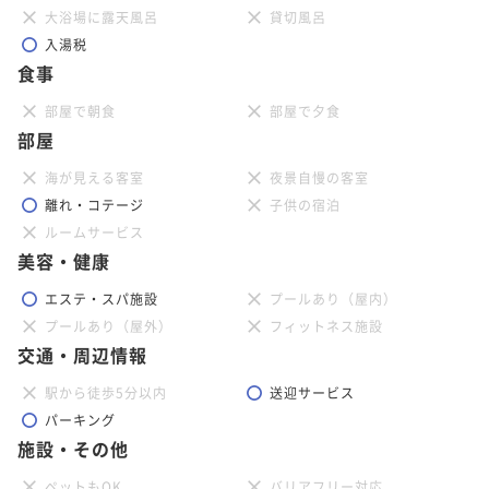
大浴場に露天風呂
貸切風呂
入湯税
食事
部屋で朝食
部屋で夕食
部屋
海が見える客室
夜景自慢の客室
離れ・コテージ
子供の宿泊
ルームサービス
美容・健康
エステ・スパ施設
プールあり（屋内）
プールあり（屋外）
フィットネス施設
交通・周辺情報
駅から徒歩5分以内
送迎サービス
パーキング
施設・その他
ペットもOK
バリアフリー対応