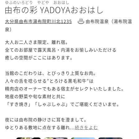
ゆふのいろどり やどや おおはし
由布の彩 YADOYAおおはし
大分県由布市湯布院町川北1235
由布院温泉（湯布院温
泉）
大人お二人さま限定、離れ宿。

全てのお部屋で露天風呂・内湯をお愉しみいただける

癒しの空間がここにはあります。

当館のこだわりは、とびっきり上質なお肉。

人々の舌を唸らせる”とろける黒毛和牛”は

精肉店のオーナーでもある宿主がセレクトいたしました。

地産の野菜や旬な素材と共に

「すき焼き」「しゃぶしゃぶ」でご堪能くださいませ。

夜には由布院の静けさに耳を澄まして。

ゆとりある敷地に点在する離れ...
続きをよむ