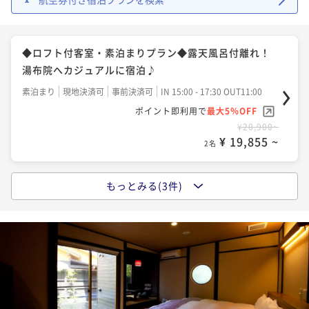
◆ロフト付客室・素泊まりプラン◆露天風呂付離れ！
湯布院へカジュアルに宿泊♪
素泊まり
現地決済可
事前決済可
IN 15:00 - 17:30 OUT11:00
ポイント即利用で
最大5％OFF
¥20,900~
¥ 19,855 ~
2名
もっとみる(3件)
■オンラインカード決済限定プラン■露天風呂付離
れ！ロフト付客室・素泊まりプラン
素泊まり
事前決済可
IN 15:00 - 17:30 OUT11:00
ポイント即利用で
最大5％OFF
¥23,100~
¥ 21,945 ~
2名