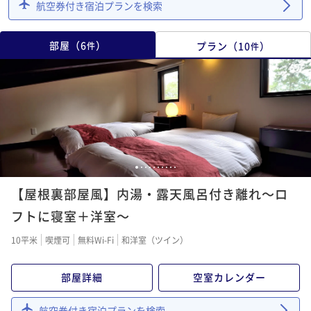
航空券付き宿泊プランを検索
部屋
（
6
）
プラン
（
10
）
件
件
1
2
3
4
5
6
7
8
9
10
【屋根裏部屋風】内湯・露天風呂付き離れ～ロ
フトに寝室＋洋室～
10平米
喫煙可
無料Wi-Fi
和洋室（ツイン）
部屋詳細
空室カレンダー
航空券付き宿泊プランを検索