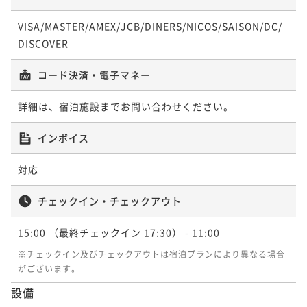
VISA/MASTER/AMEX/JCB/DINERS/NICOS/SAISON/DC/
☆ケーキ付・記念日プラン☆Anniversary stay～特選
DISCOVER
黒毛和牛「しゃぶしゃぶ」メイン～
二食付き
現地決済可
事前決済可
IN 15:00 - 17:30 OUT11:00
コード決済・電子マネー
ポイント即利用で
最大5％OFF
¥82,400~
詳細は、宿泊施設までお問い合わせください。
¥ 78,280 ~
2名
インボイス
☆ケーキ付・記念日プラン☆Anniversary stay～特選
対応
黒毛和牛「すき焼き」メイン～
チェックイン・チェックアウト
二食付き
現地決済可
事前決済可
IN 15:00 - 17:30 OUT11:00
ポイント即利用で
最大5％OFF
15:00
（最終チェックイン 17:30）
- 11:00
¥82,400~
¥ 78,280 ~
※チェックイン及びチェックアウトは宿泊プランにより異なる場合
2名
がございます。
設備