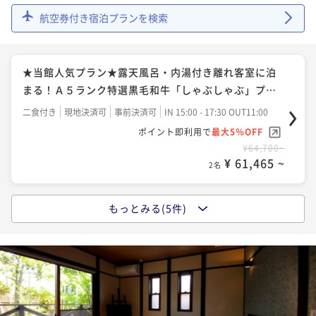
■オンラインカード決済限定プラン■特選黒毛和牛
航空券付き宿泊プランを検索
「すき焼き」プラン！
二食付き
事前決済可
IN 15:00 - 17:30 OUT11:00
★当館人気プラン★露天風呂・内湯付き離れ客室に泊
ポイント即利用で
最大5％OFF
まる！Ａ５ランク特選黒毛和牛「しゃぶしゃぶ」プラ
¥64,700~
¥ 61,465 ~
ン♪
2名
二食付き
現地決済可
事前決済可
IN 15:00 - 17:30 OUT11:00
ポイント即利用で
最大5％OFF
¥64,700~
☆ケーキ付・記念日プラン☆Anniversary stay～特選
¥ 61,465 ~
2名
黒毛和牛「すき焼き」メイン～
二食付き
現地決済可
事前決済可
IN 15:00 - 17:30 OUT11:00
もっとみる(5件)
★当館人気プラン★露天風呂・内湯付離れ客室に泊ま
ポイント即利用で
最大5％OFF
る！最高級Ａ５ランク特選黒毛和牛「すき焼き」プラ
¥64,800~
¥ 61,560 ~
ン♪
2名
二食付き
現地決済可
事前決済可
IN 15:00 - 17:30 OUT11:00
ポイント即利用で
最大5％OFF
¥64,700~
☆ケーキ付・記念日プラン☆Anniversary stay～特選
¥ 61,465 ~
2名