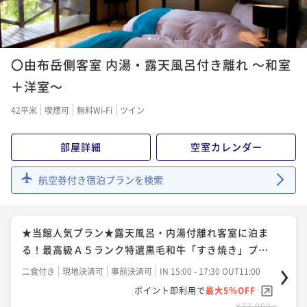
黒毛和牛「しゃぶしゃぶ」メイン～
二食付き
現地決済可
事前決済可
IN 15:00 - 17:30 OUT11:00
■オンラインカード決済限定プラン■特選黒毛和牛
1
2
3
ポイント即利用で
最大5％OFF
「すき焼き」プラン！
¥64,800~
〇由布岳側客室 内湯・露天風呂付き離れ ～和室
¥ 61,560 ~
2名
二食付き
事前決済可
IN 15:00 - 17:30 OUT11:00
＋洋室～
ポイント即利用で
最大5％OFF
42平米
喫煙可
無料Wi-Fi
ツイン
¥69,100~
¥ 65,645 ~
2名
部屋詳細
空室カレンダー
■オンラインカード決済限定プラン■特選黒毛和牛
航空券付き宿泊プランを検索
「しゃぶしゃぶ」プラン！
二食付き
事前決済可
IN 15:00 - 17:30 OUT11:00
★当館人気プラン★露天風呂・内湯付離れ客室に泊ま
ポイント即利用で
最大5％OFF
る！最高級Ａ５ランク特選黒毛和牛「すき焼き」プラ
¥69,100~
¥ 65,645 ~
ン♪
2名
二食付き
現地決済可
事前決済可
IN 15:00 - 17:30 OUT11:00
ポイント即利用で
最大5％OFF
¥77,900~