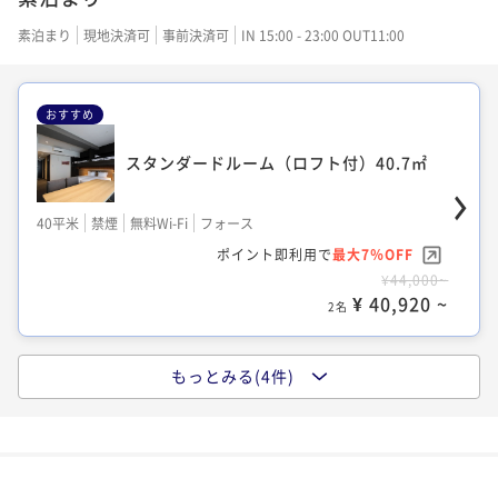
2名
素泊まり
現地決済可
事前決済可
IN 15:00 - 23:00 OUT11:00
スイートルーム（和洋室/二段ベッド付）
上階層 65.3㎡
デラックスジャパニーズルーム（和洋室）
おすすめ
65平米
禁煙
無料Wi-Fi
フォース
40.7㎡
ポイント即利用で
最大7％OFF
スタンダードルーム（ロフト付）40.7㎡
40平米
禁煙
無料Wi-Fi
和洋室（ツイン）
¥27,300~
¥ 25,389 ~
ポイント即利用で
最大7％OFF
2名
40平米
禁煙
無料Wi-Fi
フォース
¥32,040~
¥ 29,797 ~
ポイント即利用で
最大7％OFF
2名
¥44,000~
¥ 40,920 ~
2名
プレミアジャパニーズルーム（和洋室/二段
ベッド付） 上階層 57.3㎡
もっとみる(4件)
デラックスジャパニーズルーム（和洋室）
57平米
禁煙
無料Wi-Fi
フォース
40.7㎡
ポイント即利用で
最大7％OFF
40平米
禁煙
無料Wi-Fi
和洋室（ツイン）
¥41,648~