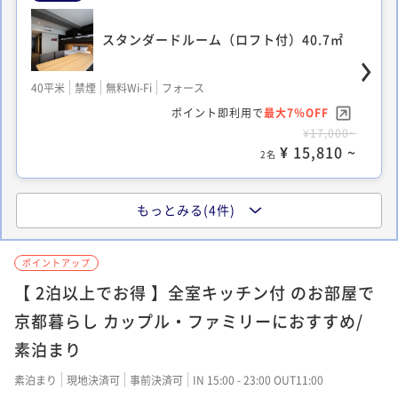
スタンダードルーム（ロフト付）40.7㎡
40平米
禁煙
無料Wi-Fi
フォース
ポイント即利用で
最大7％OFF
¥17,000~
¥ 15,810 ~
2名
もっとみる(4件)
デラックスルーム（二段ベッド付） 40.5
㎡
ポイントアップ
【 2泊以上でお得 】全室キッチン付 のお部屋で
40平米
禁煙
無料Wi-Fi
フォース
ポイント即利用で
最大7％OFF
京都暮らし カップル・ファミリーにおすすめ/
¥17,000~
素泊まり
¥ 15,810 ~
2名
素泊まり
現地決済可
事前決済可
IN 15:00 - 23:00 OUT11:00