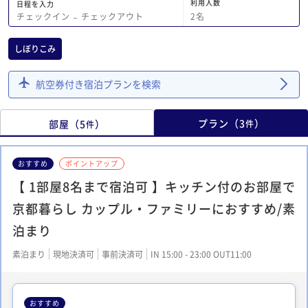
利用人数
日程を入力
2
名
チェックイン
−
チェックアウト
しぼりこみ
航空券付き宿泊プランを検索
プラン
（
3
）
部屋
（
5
）
件
件
おすすめ
ポイントアップ
【 1部屋8名まで宿泊可 】キッチン付のお部屋で
京都暮らし カップル・ファミリーにおすすめ/素
泊まり
素泊まり
現地決済可
事前決済可
IN 15:00 - 23:00 OUT11:00
おすすめ