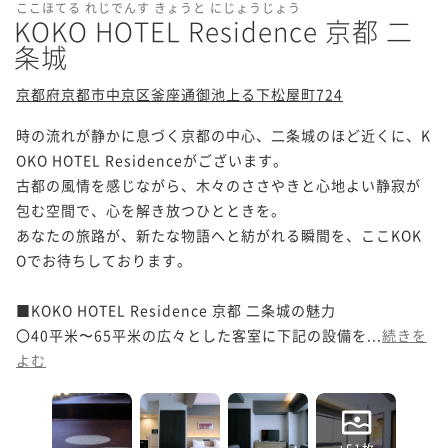
ここほてる れじでんす きょうと にじょうじょう
KOKO HOTEL Residence 京都 二
条城
京都府京都市中京区釜座通御池上る下松屋町724
時の流れが静かに息づく京都の中心、二条城のほど近くに、K
OKO HOTEL Residenceがございます。

古都の風情を感じながら、木々のささやきと心地よい静寂が
包む空間で、心を解き放つひとときを。

あなたの旅路が、新たな物語へと紡がれる瞬間を、ここKOK
Oでお待ちしております。

■KOKO HOTEL Residence 京都 二条城の魅力

〇40平米〜65平米の広々とした客室に下記の設備を...
続きを
よむ
+51枚