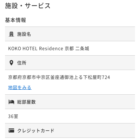
¥ 38,732 ~
ポイント即利用で
2名
最大7％OFF
施設・サービス
¥45,040~
¥ 41,887 ~
2名
基本情報
スイートルーム（和洋室/二段ベッド付）
施設名
上階層 65.3㎡
デラックスルーム（二段ベッド付） 40.5㎡
KOKO HOTEL Residence 京都 二条城
65平米
禁煙
無料Wi-Fi
フォース
ポイント即利用で
最大7％OFF
住所
40平米
禁煙
無料Wi-Fi
フォース
¥47,514~
¥ 44,188 ~
ポイント即利用で
2名
最大7％OFF
京都府京都市中京区釜座通御池上る下松屋町724
¥45,280~
¥ 42,110 ~
地図をみる
2名
総部屋数
プレミアジャパニーズルーム（和洋室/二段
36室
ベッド付） 上階層 57.3㎡
クレジットカード
57平米
禁煙
無料Wi-Fi
フォース