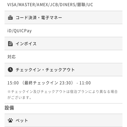
ポイント即利用で
最大7％OFF
VISA/MASTER/AMEX/JCB/DINERS/銀聯/UC
¥61,920~
¥ 57,585 ~
コード決済・電子マネー
2名
iD/QUICPay
スイートルーム（和洋室/二段ベッド付）
インボイス
上階層 65.3㎡
対応
65平米
禁煙
無料Wi-Fi
フォース
ポイント即利用で
最大7％OFF
チェックイン・チェックアウト
¥70,640~
¥ 65,695 ~
2名
15:00
（最終チェックイン 23:30）
- 11:00
※チェックイン及びチェックアウトは宿泊プランにより異なる場合
がございます。
設備
ペット