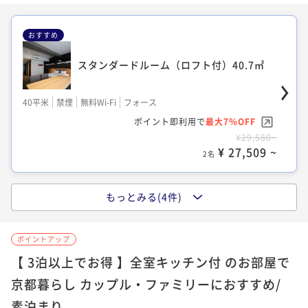
デラックスジャパニーズルーム（和洋室）
おすすめ
40.7㎡
スタンダードルーム（ロフト付）40.7㎡
40平米
禁煙
無料Wi-Fi
和洋室（ツイン）
ポイント即利用で
最大7％OFF
40平米
禁煙
無料Wi-Fi
フォース
¥17,400~
¥ 16,182 ~
ポイント即利用で
最大7％OFF
2名
¥29,580~
¥ 27,509 ~
2名
プレミアジャパニーズルーム（和洋室/二
もっとみる(4件)
段ベッド付） 上階層 57.3㎡
デラックスルーム（二段ベッド付） 40.5㎡
57平米
禁煙
無料Wi-Fi
フォース
ポイントアップ
ポイント即利用で
最大7％OFF
40平米
禁煙
無料Wi-Fi
フォース
【 3泊以上でお得 】全室キッチン付 のお部屋で
¥23,900~
¥ 22,227 ~
ポイント即利用で
最大7％OFF
2名
京都暮らし カップル・ファミリーにおすすめ/
¥31,620~
素泊まり
¥ 29,406 ~