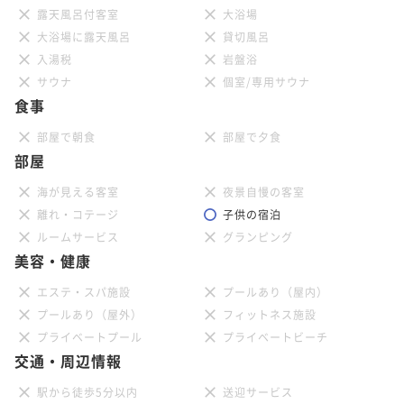
露天風呂付客室
大浴場
大浴場に露天風呂
貸切風呂
入湯税
岩盤浴
サウナ
個室/専用サウナ
食事
部屋で朝食
部屋で夕食
部屋
海が見える客室
夜景自慢の客室
離れ・コテージ
子供の宿泊
ルームサービス
グランピング
美容・健康
エステ・スパ施設
プールあり（屋内）
プールあり（屋外）
フィットネス施設
プライベートプール
プライベートビーチ
交通・周辺情報
駅から徒歩5分以内
送迎サービス