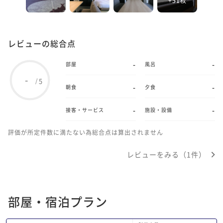
レビューの総合点
-
-
部屋
風呂
-
5
/
-
-
朝食
夕食
-
-
接客・サービス
施設・設備
評価が所定件数に満たない為総合点は算出されません
レビューをみる（1件）
部屋・宿泊プラン