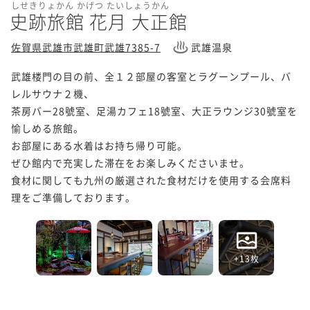
しせきりょかん かげつ たいしょうかん
史跡旅館 花月 大正館
佐賀県武雄市武雄町武雄7385-7
武雄温泉
武雄楼門の目の前、全１２部屋の客室とラグーンプール、バ
レルサウナ２機、

茶房バー28號室、足湯カフェ18號室、大正ラウンジ30號室を
愉しめる旅館。

お部屋にある水着はお持ち帰り可能。

ぜひ館内で充実した滞在をお楽しみくださいませ。

食材に関しても九州の厳選された食材だけを使用する会席料
理をご準備しております。
+13枚