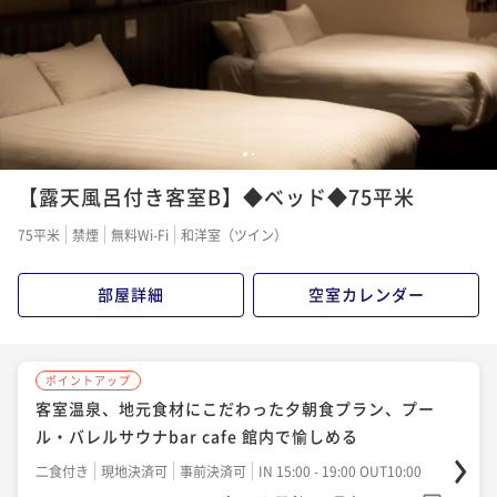
1
2
【露天風呂付き客室B】◆ベッド◆75平米
75平米
禁煙
無料Wi-Fi
和洋室（ツイン）
部屋詳細
空室カレンダー
ポイントアップ
客室温泉、地元食材にこだわった夕朝食プラン、プー
ル・バレルサウナbar cafe 館内で愉しめる
二食付き
現地決済可
事前決済可
IN 15:00 - 19:00 OUT10:00