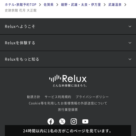
ホテル•旅館予約TOP
佐賀県
嬉野・武雄・太良・伊万里
武雄温泉
史跡旅館 花月 大正館
Reluxへようこそ
Reluxを体験する
Reluxをもっと知る
勧誘方針
サービス利用規約
プライバシーポリシー
Cookie等を利用したお客様情報の外部送信について
旅行業登録票
24時間以内に1名の方がこのページを見ています。
© Loco Partners Inc. All rights reserved.