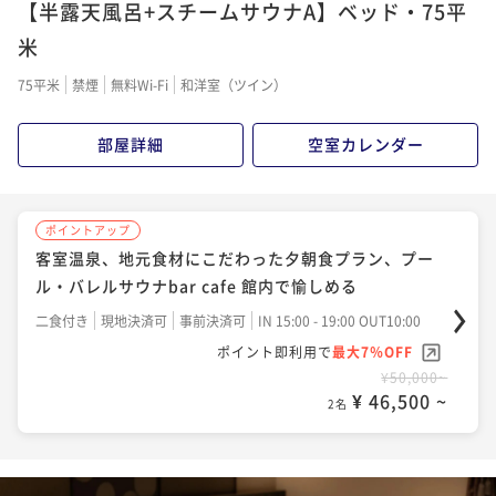
【半露天風呂+スチームサウナA】ベッド・75平
米
75平米
禁煙
無料Wi-Fi
和洋室（ツイン）
部屋詳細
空室カレンダー
ポイントアップ
客室温泉、地元食材にこだわった夕朝食プラン、プー
ル・バレルサウナbar cafe 館内で愉しめる
二食付き
現地決済可
事前決済可
IN 15:00 - 19:00 OUT10:00
ポイント即利用で
最大7％OFF
¥50,000~
¥ 46,500 ~
2名