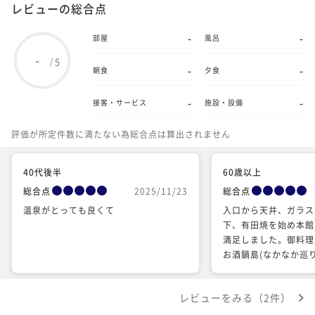
レビューの総合点
-
-
部屋
風呂
-
5
/
-
-
朝食
夕食
-
-
接客・サービス
施設・設備
評価が所定件数に満たない為総合点は算出されません
40代後半
60歳以上
総合点
2025/11/23
総合点
温泉がとっても良くて
入口から天井、ガラス
下、有田焼を始め本館
満足しました。御料理
お酒鍋島(なかなか巡
で大満足しました。宿
ドでゆったりと。作務
レビューをみる（2件）
き、お風呂上がりはバ
上がり気分が満喫でき