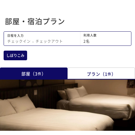
問に思ったのは本館へ
ったこと、貴重品を入
部屋・宿泊プラン
たこと、裏から中庭に
ウナが利用できる様に
の戸(ドア)が引っ掛
利用人数
日程を入力
鍵を持っては面倒なの
2
名
チェックイン
−
チェックアウト
かにしてあると良いか
リティが気になると落
しぼりこみ
や落ちて少し勿体無い
切風呂もお部屋のお風
れる感じでしたが、随
部屋
（
3
）
プラン
（
1
）
件
件
てたし湯を確認したの
めました。温泉宿なの
でもトータルで考える
ュリティをもう少し工
いなぁと思い記載しま