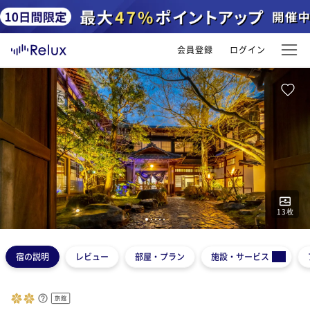
会員登録
ログイン
13
枚
1
2
3
4
5
宿の説明
レビュー
部屋・プラン
施設・サービス
旅館