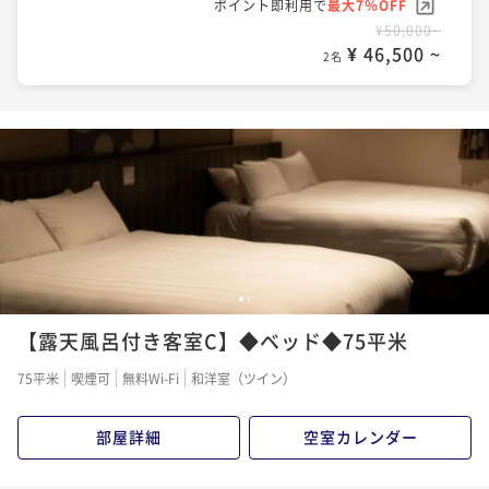
ポイント即利用で
最大7％OFF
¥50,000~
¥ 46,500 ~
2名
1
2
【露天風呂付き客室C】◆ベッド◆75平米
75平米
喫煙可
無料Wi-Fi
和洋室（ツイン）
部屋詳細
空室カレンダー