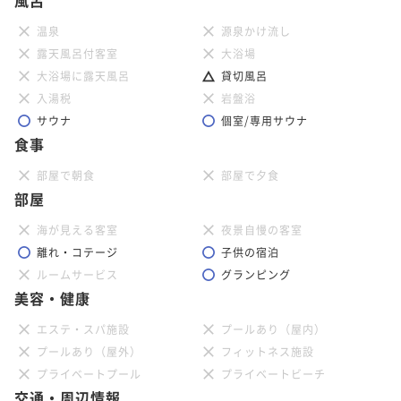
温泉
源泉かけ流し
露天風呂付客室
大浴場
大浴場に露天風呂
貸切風呂
入湯税
岩盤浴
サウナ
個室/専用サウナ
食事
部屋で朝食
部屋で夕食
部屋
海が見える客室
夜景自慢の客室
離れ・コテージ
子供の宿泊
ルームサービス
グランピング
美容・健康
エステ・スパ施設
プールあり（屋内）
プールあり（屋外）
フィットネス施設
プライベートプール
プライベートビーチ
交通・周辺情報