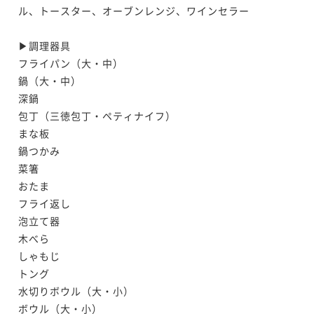
ル、トースター、オーブンレンジ、ワインセラー

▶︎調理器具

フライパン（大・中）

鍋（大・中）

深鍋

包丁（三徳包丁・ペティナイフ）

まな板

鍋つかみ

菜箸

おたま

フライ返し

泡立て器

木べら

しゃもじ

トング

水切りボウル（大・小）

ボウル（大・小）
