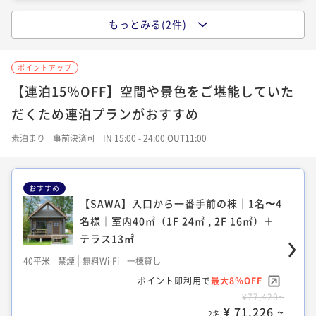
もっとみる(2件)
【MON】真ん中の棟｜1名〜6名様｜64㎡
（1F 40㎡ , 2F 24㎡）＋テラス27㎡｜サウ
ナ付き
ポイントアップ
【連泊15％OFF】空間や景色をご堪能していた
64平米
禁煙
無料Wi-Fi
一棟貸し
だくため連泊プランがおすすめ
ポイント即利用で
最大8％OFF
¥65,780~
素泊まり
事前決済可
IN 15:00 - 24:00 OUT11:00
¥ 60,517 ~
2名
おすすめ
【YAMA】入口から一番奥の棟｜1名〜6名
【SAWA】入口から一番手前の棟｜1名〜4
様｜室内64㎡（1F 40㎡ , 2F24㎡）＋テラ
名様｜室内40㎡（1F 24㎡ , 2F 16㎡）＋
ス27㎡｜サウナ付き
テラス13㎡
64平米
禁煙
無料Wi-Fi
一棟貸し
40平米
禁煙
無料Wi-Fi
一棟貸し
ポイント即利用で
最大8％OFF
ポイント即利用で
最大8％OFF
¥65,780~
¥77,420~
¥ 60,517 ~
2名
¥ 71,226 ~
2名