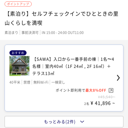
ポイントアップ
【素泊り】セルフチェックインでひとときの里
山くらしを満喫
素泊まり
事前決済可
IN 15:00 - 24:00 OUT11:00
おすすめ
【SAWA】入口から一番手前の棟｜1名〜4
名様｜室内40㎡（1F 24㎡ , 2F 16㎡）＋
テラス13㎡
40平米
禁煙
無料Wi-Fi
一棟貸し
ポイント即利用で
最大8％OFF
¥45,540~
¥ 41,896 ~
2名
もっとみる(2件)
【YAMA】入口から一番奥の棟｜1名〜6名