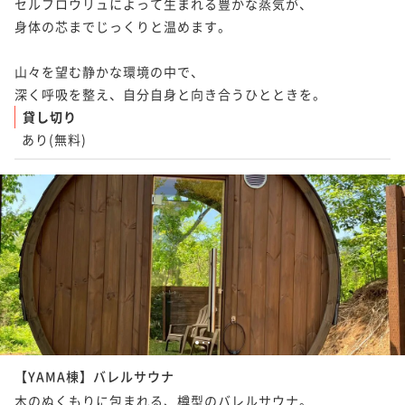
セルフロウリュによって生まれる豊かな蒸気が、

身体の芯までじっくりと温めます。

山々を望む静かな環境の中で、

深く呼吸を整え、自分自身と向き合うひとときを。
貸し切り
あり(無料)
1
2
3
【YAMA棟】バレルサウナ
木のぬくもりに包まれる、樽型のバレルサウナ。
