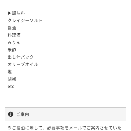
▶︎調味料

クレイジーソルト

醤油

料理酒

みりん

米酢

出し汁パック

オリーブオイル

塩

胡椒

etc

ご案内
※ご宿泊に際して、必要事項をメールでご案内させていた