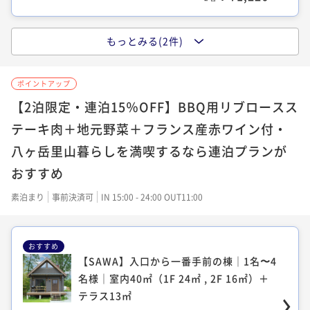
もっとみる(2件)
【MON】真ん中の棟｜1名〜6名様｜64㎡
（1F 40㎡ , 2F 24㎡）＋テラス27㎡｜サウ
ナ付き
ポイントアップ
【2泊限定・連泊15％OFF】BBQ用リブロースス
64平米
禁煙
無料Wi-Fi
一棟貸し
テーキ肉＋地元野菜＋フランス産赤ワイン付・
ポイント即利用で
最大8％OFF
¥93,128~
八ヶ岳里山暮らしを満喫するなら連泊プランが
¥ 85,677 ~
2名
おすすめ
素泊まり
事前決済可
IN 15:00 - 24:00 OUT11:00
【YAMA】入口から一番奥の棟｜1名〜6名
様｜室内64㎡（1F 40㎡ , 2F24㎡）＋テラ
ス27㎡｜サウナ付き
おすすめ
【SAWA】入口から一番手前の棟｜1名〜4
64平米
禁煙
無料Wi-Fi
一棟貸し
名様｜室内40㎡（1F 24㎡ , 2F 16㎡）＋
ポイント即利用で
最大8％OFF
テラス13㎡
¥93,128~