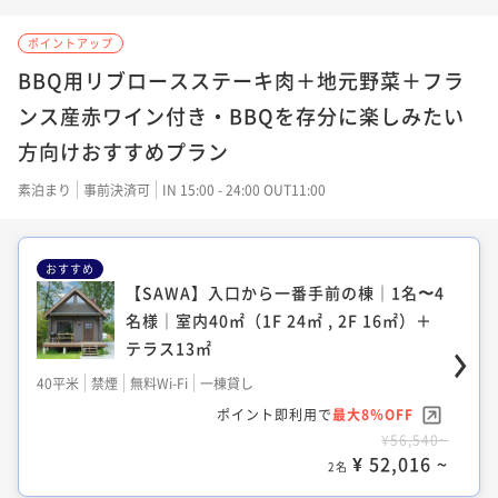
様｜室内64㎡（1F 40㎡ , 2F24㎡）＋テラ
ス27㎡｜サウナ付き
ポイントアップ
BBQ用リブロースステーキ肉＋地元野菜＋フラ
64平米
禁煙
無料Wi-Fi
一棟貸し
ンス産赤ワイン付き・BBQを存分に楽しみたい
ポイント即利用で
最大8％OFF
¥54,780~
方向けおすすめプラン
¥ 50,397 ~
2名
素泊まり
事前決済可
IN 15:00 - 24:00 OUT11:00
【MON】真ん中の棟｜1名〜6名様｜64㎡
おすすめ
（1F 40㎡ , 2F 24㎡）＋テラス27㎡｜サウ
【SAWA】入口から一番手前の棟｜1名〜4
ナ付き
名様｜室内40㎡（1F 24㎡ , 2F 16㎡）＋
64平米
禁煙
無料Wi-Fi
一棟貸し
テラス13㎡
ポイント即利用で
最大8％OFF
40平米
禁煙
無料Wi-Fi
一棟貸し
¥54,780~
¥ 50,397 ~
ポイント即利用で
最大8％OFF
2名
¥56,540~
¥ 52,016 ~
2名