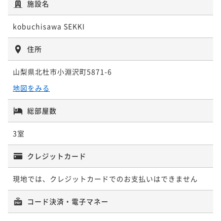
施設名
【YAMA】入口から一番奥の棟｜1名〜6名
kobuchisawa SEKKI
様｜室内64㎡（1F 40㎡ , 2F24㎡）＋テラ
ス27㎡｜サウナ付き
住所
64平米
禁煙
無料Wi-Fi
一棟貸し
ポイント即利用で
最大8％OFF
山梨県北杜市小淵沢町5871-6
¥150,684~
地図をみる
¥ 138,628 ~
2名
総部屋数
3室
クレジットカード
現地では、クレジットカードでのお支払いはできません
コード決済・電子マネー