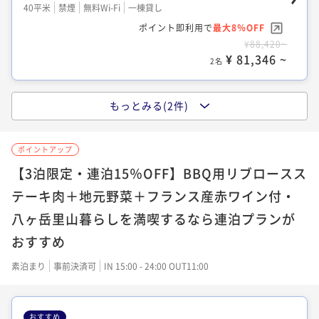
¥ 85,677 ~
40平米
禁煙
無料Wi-Fi
一棟貸し
2名
ポイント即利用で
最大8％OFF
¥88,420~
¥ 81,346 ~
2名
もっとみる(2件)
【MON】真ん中の棟｜1名〜6名様｜64㎡
（1F 40㎡ , 2F 24㎡）＋テラス27㎡｜サウ
ナ付き
ポイントアップ
【3泊限定・連泊15％OFF】BBQ用リブロースス
64平米
禁煙
無料Wi-Fi
一棟貸し
テーキ肉＋地元野菜＋フランス産赤ワイン付・
ポイント即利用で
最大8％OFF
¥104,128~
八ヶ岳里山暮らしを満喫するなら連泊プランが
¥ 95,797 ~
2名
おすすめ
素泊まり
事前決済可
IN 15:00 - 24:00 OUT11:00
【YAMA】入口から一番奥の棟｜1名〜6名
様｜室内64㎡（1F 40㎡ , 2F24㎡）＋テラ
ス27㎡｜サウナ付き
おすすめ