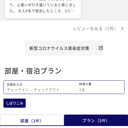
り、心遣いが行き届いていると感じまし
た。 大人6名で宿泊したところ、2人分
のマットレスを追加で設置して下さって
いたり、タオルも十分な数のご用意があ
レビューをみる（1件）
り、快適でした。 地元のお米やコーヒ
ーのプレゼントがあり、美味しくいただ
きました。 BBQや星空鑑賞、部屋から
見える景色など、 春の八ヶ岳の魅力を
新型コロナウイルス感染症対策
存分に満喫できました。 是非他の季節
にもまた伺いたいと思います。
部屋・宿泊プラン
利用人数
日程を入力
2
名
チェックイン
−
チェックアウト
しぼりこみ
プラン
（
5
）
部屋
（
3
）
件
件