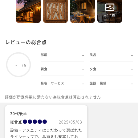
+47枚
レビューの総合点
-
-
部屋
風呂
-
5
/
-
-
朝食
夕食
-
-
接客・サービス
施設・設備
評価が所定件数に満たない為総合点は算出されません
20代後半
総合点
2025/05/03
設備・アメニティはこだわって選ばれた
ラインナップで、品揃えも充実してお