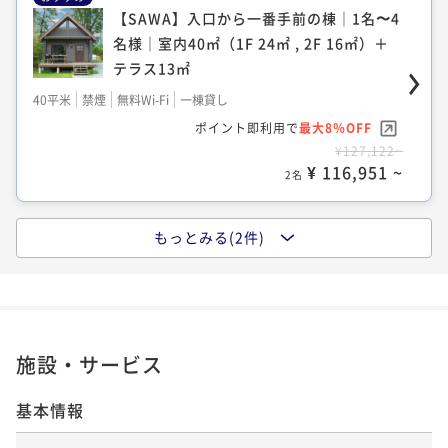
【SAWA】入口から一番手前の棟｜1名〜4
64平米
禁煙
無料Wi-Fi
一棟貸し
名様｜室内40㎡（1F 24㎡ , 2F 16㎡）＋
ポイント即利用で
最大8％OFF
テラス13㎡
¥104,128~
¥ 95,797 ~
40平米
禁煙
無料Wi-Fi
一棟貸し
2名
ポイント即利用で
最大8％OFF
¥127,122~
¥ 116,951 ~
2名
もっとみる(2件)
【MON】真ん中の棟｜1名〜6名様｜64㎡
（1F 40㎡ , 2F 24㎡）＋テラス27㎡｜サウ
ナ付き
64平米
禁煙
無料Wi-Fi
一棟貸し
施設・サービス
ポイント即利用で
最大8％OFF
¥150,684~
¥ 138,628 ~
基本情報
2名