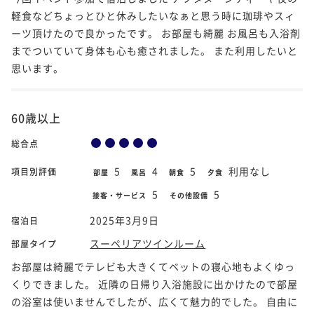
軽食などちょっとひと休みしたいなぁと思う時に珈琲やスィ
ーツ頂けたので良かったです。 お部屋も綺麗 お風呂も入浴剤
までついていて身体も心も癒されました。 また利用したいと
思います。
60歳以上
総合点
5
4
5
利用なし
項目別評価
部屋
風呂
朝食
夕食
5
5
接客・サービス
その他設備
2025年3月9日
宿泊日
スーペリアツインルーム
部屋タイプ
お部屋は綺麗でテレビも大きくてベットの寝心地もよくゆっ
くりできました。 近隣の日帰り入浴施設に出かけたので部屋
の浴室は使いませんでしたが、広くて魅力的でした。 自由に