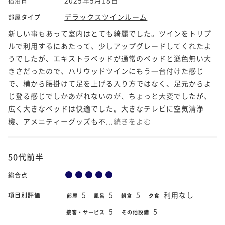
宿泊日
デラックスツインルーム
部屋タイプ
新しい事もあって室内はとても綺麗でした。ツインをトリプ
ルで利用するにあたって、少しアップグレードしてくれたよ
うでしたが、エキストラベッドが通常のベッドと遜色無い大
きさだったので、ハリウッドツインにもう一台付けた感じ
で、横から腰掛けて足を上げる入り方ではなく、足元からよ
じ登る感じでしかあがれないのが、ちょっと大変でしたが、
広く大きなベッドは快適でした。大きなテレビに空気清浄
機、アメニティーグッズも不...
続きをよむ
50代前半
総合点
5
5
5
利用なし
項目別評価
部屋
風呂
朝食
夕食
5
5
接客・サービス
その他設備