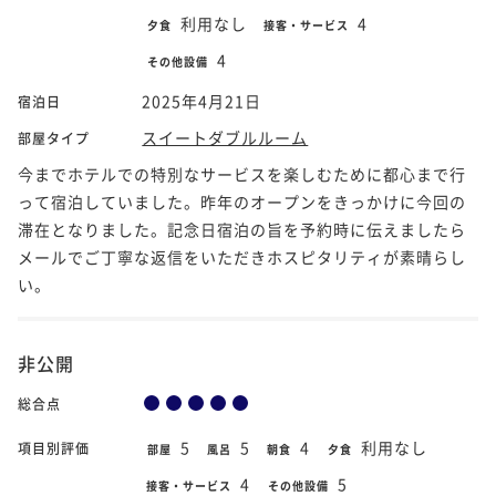
利用なし
4
夕食
接客・サービス
4
その他設備
2025年4月21日
宿泊日
スイートダブルルーム
部屋タイプ
今までホテルでの特別なサービスを楽しむために都心まで行
って宿泊していました。昨年のオープンをきっかけに今回の
滞在となりました。記念日宿泊の旨を予約時に伝えましたら
メールでご丁寧な返信をいただきホスピタリティが素晴らし
い。
非公開
総合点
5
5
4
利用なし
項目別評価
部屋
風呂
朝食
夕食
4
5
接客・サービス
その他設備