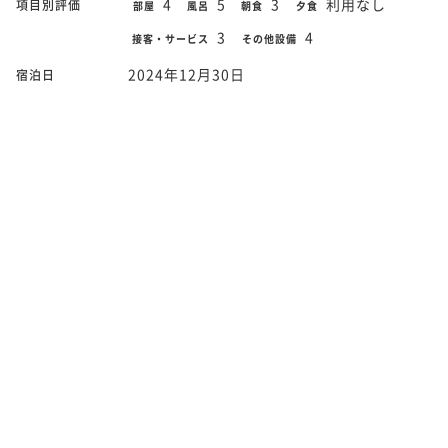
4
5
3
利用なし
項目別評価
部屋
風呂
朝食
夕食
3
4
接客・サービス
その他設備
2024年12月30日
宿泊日
スーペリアツインルーム
部屋タイプ
チェックインもスムーズでしたし、お部屋は掃除が行き届
き、とてもキレイで満足でした。
60歳以上
総合点
4
5
2
利用なし
項目別評価
部屋
風呂
朝食
夕食
3
3
接客・サービス
その他設備
2025年1月1日
宿泊日
ラグジュアリーダブルルーム
部屋タイプ
部屋、風呂とも満足の範囲 ラウンジの軽食は、今まで宿泊し