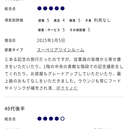
総合点
5
4
5
利用なし
項目別評価
部屋
風呂
朝食
夕食
5
5
接客・サービス
その他設備
2025年1月5日
宿泊日
スーペリアツインルーム
部屋タイプ
とある記念の旅行だったのですが、従業員の皆様から寄せ書
きをいただいたり、1階の中央の素敵な階段での記念撮影をし
てくれたり、お部屋もグレードアップしていただいたり、最
上級のおもてなしをいただきました。ラウンジも常にフード
やドリンクが補充され清...
続きをよむ
40代後半
総合点