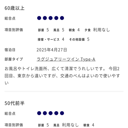
60歳以上
総合点
5
5
4
利用なし
項目別評価
部屋
風呂
朝食
夕食
4
5
接客・サービス
その他設備
2025年4月27日
宿泊日
ラグジュアリーツイン Type-A
部屋タイプ
お風呂やトイレ洗面所、広くて清潔でうれしいです。 今回2
回目、東京から遠いですが、交通のべんはよいので使いやす
い
50代前半
総合点
5
利用なし
4
項目別評価
部屋
風呂
朝食