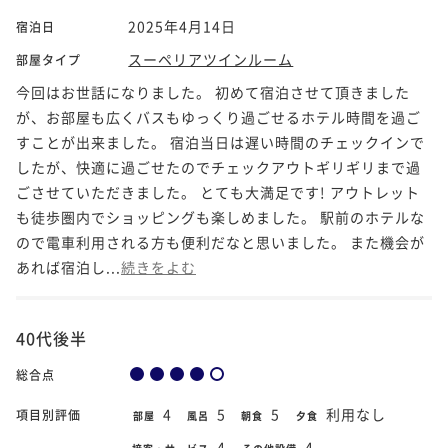
2025年4月14日
宿泊日
スーペリアツインルーム
部屋タイプ
今回はお世話になりました。 初めて宿泊させて頂きました
が、お部屋も広くバスもゆっくり過ごせるホテル時間を過ご
すことが出来ました。 宿泊当日は遅い時間のチェックインで
したが、快適に過ごせたのでチェックアウトギリギリまで過
ごさせていただきました。 とても大満足です! アウトレット
も徒歩圏内でショッピングも楽しめました。 駅前のホテルな
ので電車利用される方も便利だなと思いました。 また機会が
あれば宿泊し...
続きをよむ
40代後半
総合点
4
5
5
利用なし
項目別評価
部屋
風呂
朝食
夕食
4
4