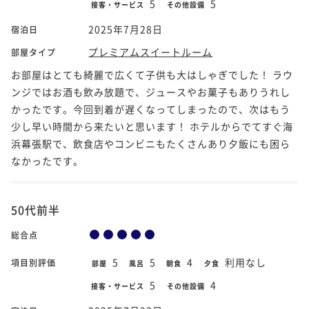
5
5
接客・サービス
その他設備
2025年7月28日
宿泊日
プレミアムスイートルーム
部屋タイプ
お部屋はとても綺麗で広くて子供も大はしゃぎでした！ ラウ
ンジではお酒も飲み放題で、ジュースやお菓子もありうれし
かったです。今回到着が遅くなってしまったので、次はもう
少し早い時間から来たいと思います！ ホテルからでてすぐ海
浜幕張駅で、飲食店やコンビニもたくさんあり夕飯にも困ら
なかったです。
50代前半
総合点
5
5
4
利用なし
項目別評価
部屋
風呂
朝食
夕食
5
4
接客・サービス
その他設備