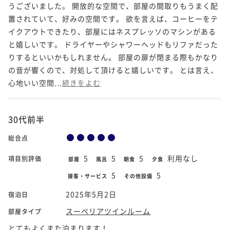
うございました。 開放的な空間で、部屋の間取りもうまく配
置されていて、好みの空間です。 欲を言えば、コーヒーをテ
イクアウトできたり、部屋にはネスプレッソのマシンがある
と嬉しいです。 ドライヤーやシャワーヘッドもリファだった
りするといいかもしれません。 部屋の扉が閉まる際もかなり
の音が響くので、対処して頂けると嬉しいです。 とは言え、
心地いい空間...
続きをよむ
30代前半
総合点
5
5
5
利用なし
項目別評価
部屋
風呂
朝食
夕食
5
5
接客・サービス
その他設備
2025年5月2日
宿泊日
スーペリアツインルーム
部屋タイプ
とてもよくまた泊まります！