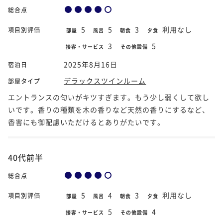
総合点
5
5
3
利用なし
項目別評価
部屋
風呂
朝食
夕食
3
5
接客・サービス
その他設備
2025年8月16日
宿泊日
デラックスツインルーム
部屋タイプ
エントランスの匂いがキツすぎます。もう少し弱くして欲し
いです。香りの種類を木の香りなど天然の香りにするなど、
香害にも御配慮いただけるとありがたいです。
40代前半
総合点
5
4
3
利用なし
項目別評価
部屋
風呂
朝食
夕食
5
4
接客・サービス
その他設備