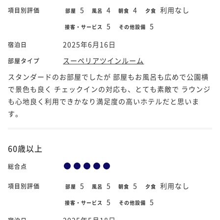
5
4
4
利用なし
項目別評価
部屋
風呂
朝食
夕食
5
5
接客・サービス
その他設備
2025年6月16日
宿泊日
スーペリアツインルーム
部屋タイプ
スタンダードのお部屋でしたが 部屋もお風呂も広めで公園横
で景色も良く チェックインの対応も、とても素敵で ラウンジ
も心地良く利用できかなり満足度の高いホテルだと思いま
す。
60歳以上
総合点
5
5
5
利用なし
項目別評価
部屋
風呂
朝食
夕食
5
5
接客・サービス
その他設備
2025年5月18日