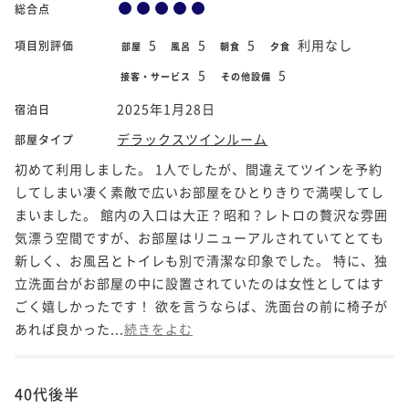
総合点
5
5
5
利用なし
項目別評価
部屋
風呂
朝食
夕食
5
5
接客・サービス
その他設備
2025年1月28日
宿泊日
デラックスツインルーム
部屋タイプ
初めて利用しました。 1人でしたが、間違えてツインを予約
してしまい凄く素敵で広いお部屋をひとりきりで満喫してし
まいました。 館内の入口は大正？昭和？レトロの贅沢な雰囲
気漂う空間ですが、お部屋はリニューアルされていてとても
新しく、お風呂とトイレも別で清潔な印象でした。 特に、独
立洗面台がお部屋の中に設置されていたのは女性としてはす
ごく嬉しかったです！ 欲を言うならば、洗面台の前に椅子が
あれば良かった...
続きをよむ
40代後半