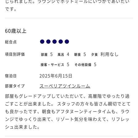
じられました。ラウンジでホットミールにいつかであいたい
です。
60歳以上
総合点
5
4
5
利用なし
項目別評価
部屋
風呂
朝食
夕食
5
5
接客・サービス
その他設備
2025年6月15日
宿泊日
スーペリアツインルーム
部屋タイプ
部屋もグレードアップしていただいて、高層階でゆったり過
ごすことが出来ました。 スタッフの方々も皆さん親切でとて
も良かったです、朝食もアフタヌーンティータイムも、ラウ
ンジでゆっくり出来て、リゾート気分を味わえて、リフレッ
シュ出来ました。