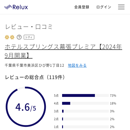
会員登録
ログイン
レビュー・口コミ
シティ
ホテルスプリングス幕張プレミア【2024年
9月開業】
千葉県千葉市美浜区ひび野1丁目12
地図をみる
レビューの総合点
（119件）
5点
73
%
4.6
4点
18
%
/5
3点
3
%
2点
2
%
1点
2
%