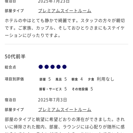
2025年7月23日
宿泊日
プレミアムスイートルーム
部屋タイプ
ホテルの中はとても静かで綺麗です。スタッフの方々が親切
です。ご家族、カップル、そしておひとりさまにもステイケ
ーションにぴったりですよ。
50代前半
総合点
5
5
4
利用なし
項目別評価
部屋
風呂
朝食
夕食
5
5
接客・サービス
その他設備
2025年7月3日
宿泊日
プレミアムスイートルーム
部屋タイプ
部屋のタイプと眺望に希望どおりの滞在ができました。きれ
いに掃除された館内、部屋、ラウンジには心配りが随所に感