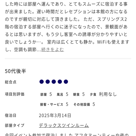
した時には部屋へ運んであり、とてもスムーズに宿泊する事
が出来ました。遅い時間だとレセプションは本館の方になる
のですが親切に対応して頂きました。 ただ、スプリングス2
階の宿泊する部屋へ行くのに迷子になったので、景観面があ
るとは思いますが、もう少し客室への誘導が分かりやすいと
良いでしょうか…。 室内は広くとても静か。WiFiも使えます
し、空調も調節...
続きをよむ
50代後半
総合点
5
5
5
利用なし
項目別評価
部屋
風呂
朝食
夕食
5
5
接客・サービス
その他設備
2025年3月14日
宿泊日
デラックスツインルーム
部屋タイプ
今回イベント参加で宿泊しました アフタヌーンティーや夜の