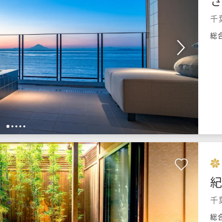
千
総
1
2
3
4
5
千
総