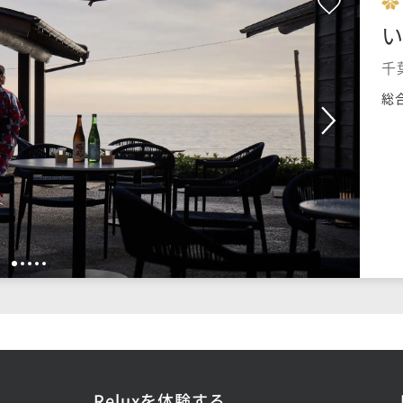
千
総
1
2
3
4
5
Reluxを体験する