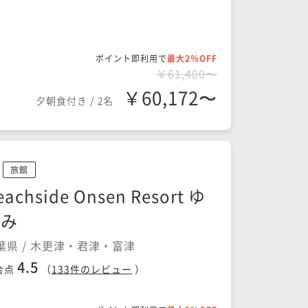
ポイント即利用で
最大2％OFF
￥61,400〜
￥60,172〜
夕朝食付き
/
2名
旅館
eachside Onsen Resort ゆ
うみ
葉県 / 木更津・君津・富津
4.5
合点
（
133
件のレビュー
）