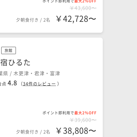
ポイント即利用で
最大2％OFF
￥43,600〜
￥42,728〜
夕朝食付き
/
2名
旅館
お宿ひるた
葉県 / 木更津・君津・富津
4.8
合点
（
34
件のレビュー
）
ポイント即利用で
最大2％OFF
￥39,600〜
￥38,808〜
夕朝食付き
/
2名