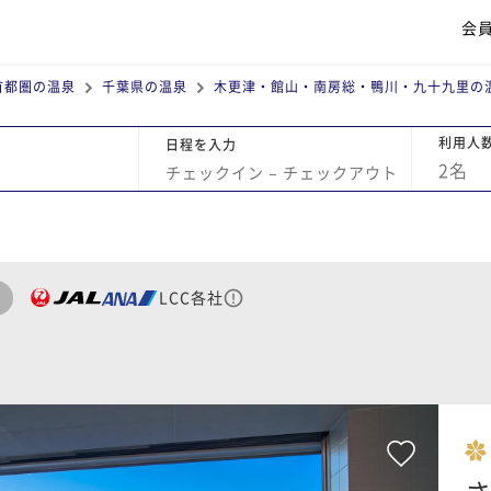
会
首都圏の温泉
千葉県の温泉
木更津・館山・南房総・鴨川・九十九里の
利用人
日程を入力
2
名
チェックイン
−
チェックアウト
LCC各社