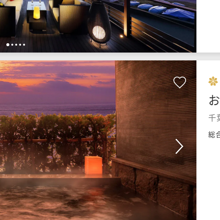
1
2
3
4
5
千
総