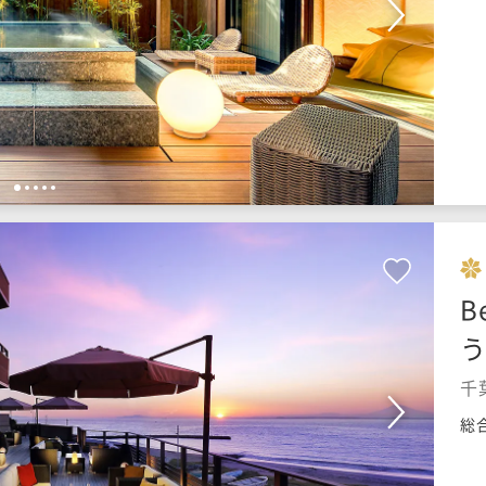
1
2
3
4
5
B
千
総