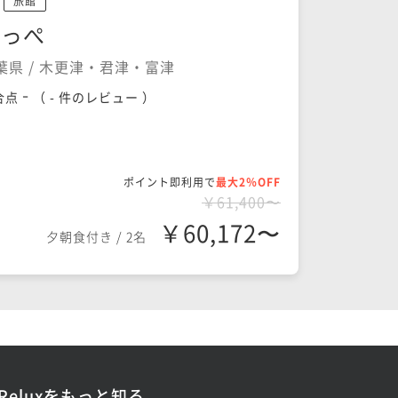
旅館
いっぺ
葉県 / 木更津・君津・富津
-
合点
（
- 件のレビュー
）
ポイント即利用で
最大2％OFF
￥61,400〜
￥60,172〜
夕朝食付き
/
2名
Reluxをもっと知る