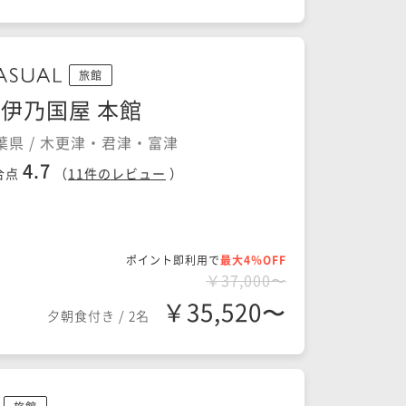
旅館
伊乃国屋 本館
葉県 / 木更津・君津・富津
4.7
合点
（
11
件のレビュー
）
ポイント即利用で
最大4％OFF
￥37,000〜
￥35,520〜
夕朝食付き
/
2名