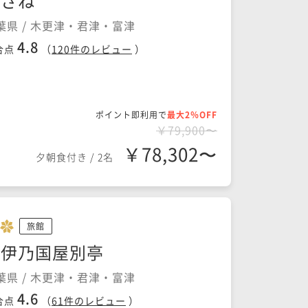
さざね
葉県 / 木更津・君津・富津
4.8
合点
（
120
件のレビュー
）
ポイント即利用で
最大2％OFF
￥79,900〜
￥78,302〜
夕朝食付き
/
2名
旅館
紀伊乃国屋別亭
葉県 / 木更津・君津・富津
4.6
合点
（
61
件のレビュー
）