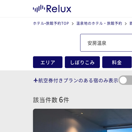
ホテル•旅館予約TOP
温泉地のホテル・旅館予約
エリア
しぼりこみ
料金
航空券付きプランのある宿のみ表示
6
該当件数
件