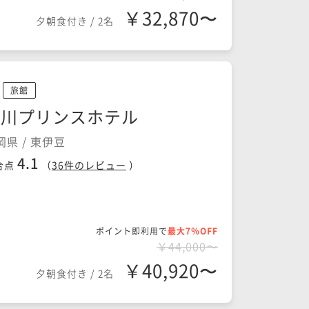
￥32,870〜
夕朝食付き
/
2名
旅館
熱川プリンスホテル
岡県 / 東伊豆
4.1
合点
（
36
件のレビュー
）
ポイント即利用で
最大7％OFF
￥44,000〜
￥40,920〜
夕朝食付き
/
2名