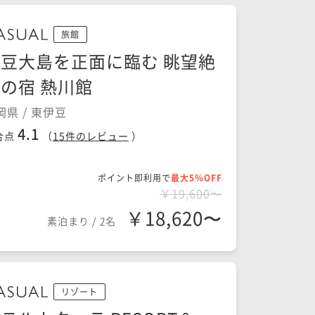
旅館
豆大島を正面に臨む 眺望絶
の宿 熱川館
岡県 / 東伊豆
4.1
合点
（
15
件のレビュー
）
ポイント即利用で
最大5％OFF
￥19,600〜
￥18,620〜
素泊まり
/
2名
リゾート