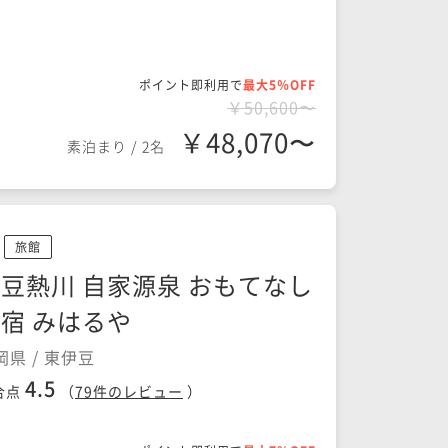
ポイント即利用で
最大5％OFF
￥50,600〜
￥48,070〜
素泊まり
/
2名
旅館
豆熱川 自家源泉 おもてなし
宿 みはるや
岡県 / 東伊豆
4.5
合点
（
79
件のレビュー
）