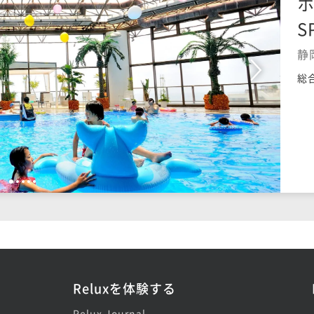
ホ
S
静
総
1
2
3
4
5
Reluxを体験する
Relux Journal