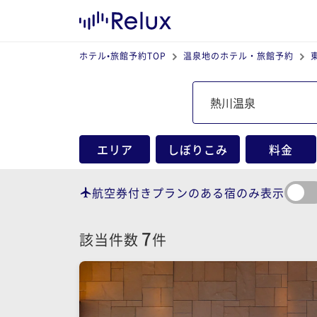
ホテル•旅館予約TOP
温泉地のホテル・旅館予約
エリア
しぼりこみ
料金
航空券付きプランのある宿のみ表示
7
該当件数
件