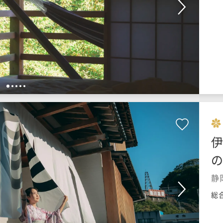
1
2
3
4
5
伊
の
静
総