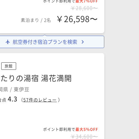
ポイント即利用で
最大7％OFF
￥28,600〜
￥26,598〜
素泊まり
/
2名
航空券付き宿泊プランを検索
旅館
たりの湯宿 湯花満開
岡県 / 東伊豆
4.3
合点
（
57
件のレビュー
）
ポイント即利用で
最大5％OFF
￥34,600〜