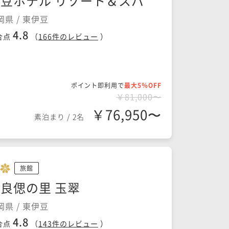
豆ホテル リゾート＆スパ
岡県 / 東伊豆
4.8
合点
（
166
件のレビュー
）
ポイント即利用で
最大5％OFF
￥81,000〜
￥76,950〜
素泊まり
/
2名
旅館
良偲の里 玉翠
岡県 / 東伊豆
4.8
合点
（
143
件のレビュー
）