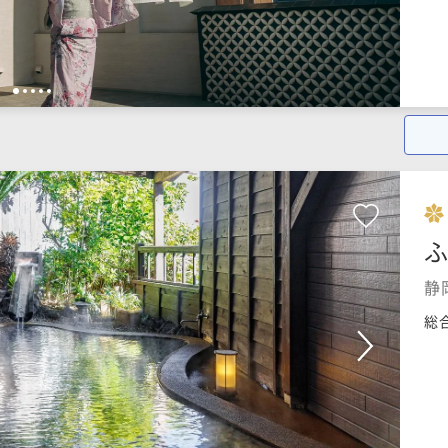
1
2
3
4
5
ふ
静
総