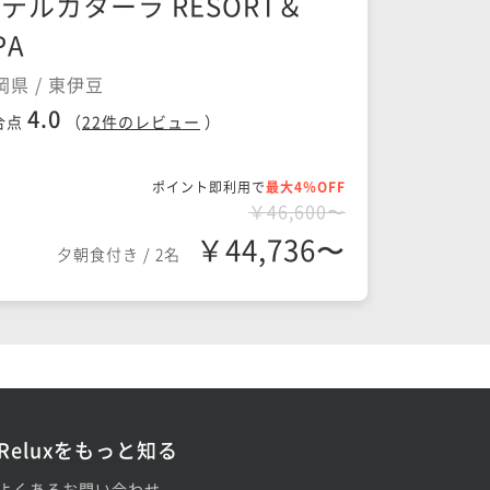
テルカターラ RESORT＆
PA
岡県 / 東伊豆
4.0
合点
（
22
件のレビュー
）
ポイント即利用で
最大4％OFF
￥46,600〜
￥44,736〜
夕朝食付き
/
2名
Reluxをもっと知る
よくあるお問い合わせ