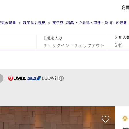
会
東海の温泉
静岡県の温泉
東伊豆（稲取・今井浜・河津・熱川）の温泉
利用人
日程を入力
2
名
チェックイン
−
チェックアウト
LCC各社