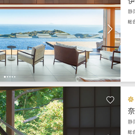
伊
静
総
1
2
3
4
5
奈
静
総