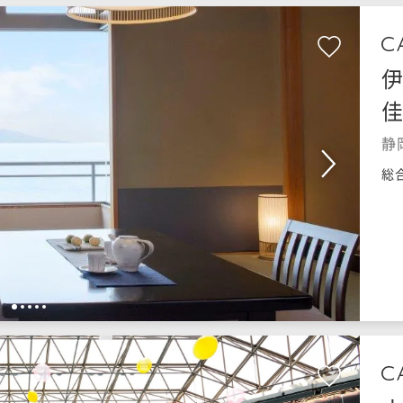
伊
佳
静
総
1
2
3
4
5