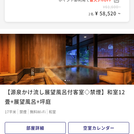
¥61,600~
¥ 58,520 ~
2名
1
2
3
【源泉かけ流し展望風呂付客室◇禁煙】和室12
畳+展望風呂+坪庭
17平米
禁煙
無料Wi-Fi
和室
部屋詳細
空室カレンダー