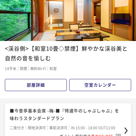
<渓谷側>【和室10畳◇禁煙】鮮やかな渓谷美と
自然の音を愉しむ
14平米
禁煙
無料Wi-Fi
和室
部屋詳細
空室カレンダー
■今昔亭基本会席 -梅-■『特選牛のしゃぶしゃぶ』を
味わうスタンダードプラン
二食付き
現地決済可
事前決済可
IN 15:00 - 18:00 OUT11:00