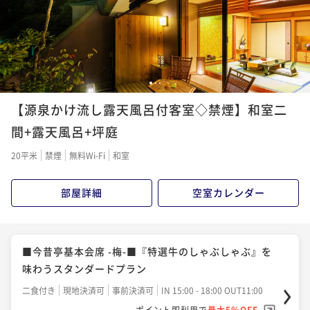
1
2
3
【源泉かけ流し露天風呂付客室◇禁煙】和室二
間+露天風呂+坪庭
20平米
禁煙
無料Wi-Fi
和室
部屋詳細
空室カレンダー
■今昔亭基本会席 -梅-■『特選牛のしゃぶしゃぶ』を
味わうスタンダードプラン
二食付き
現地決済可
事前決済可
IN 15:00 - 18:00 OUT11:00
ポイント即利用で
最大5％OFF