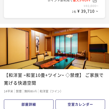
ポイント即利用で
最大5％OFF
¥41,800~
¥ 39,710 ~
2名
1
2
【和洋室 ｰ和室10畳+ツインｰ ◇禁煙】 ご家族で
寛げる快適空間
14平米
禁煙
無料Wi-Fi
和洋室（ツイン）
部屋詳細
空室カレンダー