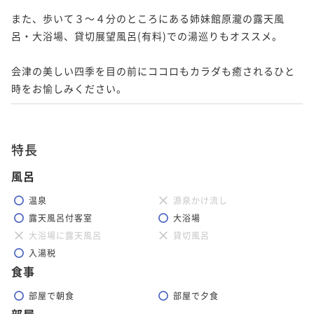
また、歩いて３～４分のところにある姉妹館原瀧の露天風
呂・大浴場、貸切展望風呂(有料)での湯巡りもオススメ。

会津の美しい四季を目の前にココロもカラダも癒されるひと
時をお愉しみください。
特長
風呂
温泉
源泉かけ流し
露天風呂付客室
大浴場
大浴場に露天風呂
貸切風呂
入湯税
食事
部屋で朝食
部屋で夕食
部屋