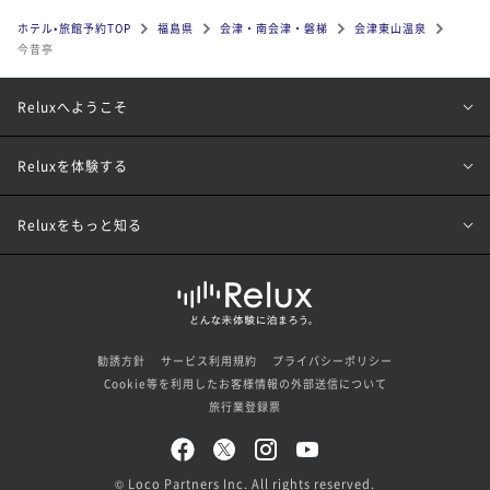
ホテル•旅館予約TOP
福島県
会津・南会津・磐梯
会津東山温泉
今昔亭
Reluxへようこそ
Reluxを体験する
Reluxをもっと知る
勧誘方針
サービス利用規約
プライバシーポリシー
Cookie等を利用したお客様情報の外部送信について
旅行業登録票
© Loco Partners Inc. All rights reserved.