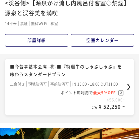
<渓谷側>【源泉かけ流し内風呂付客室◇禁煙】
源泉と渓谷美を満喫
14平米
禁煙
無料Wi-Fi
和室
部屋詳細
空室カレンダー
■今昔亭基本会席 -梅-■『特選牛のしゃぶしゃぶ』を
味わうスタンダードプラン
二食付き
現地決済可
事前決済可
IN 15:00 - 18:00 OUT11:00
ポイント即利用で
最大5％OFF
¥55,000~
¥ 52,250 ~
2名