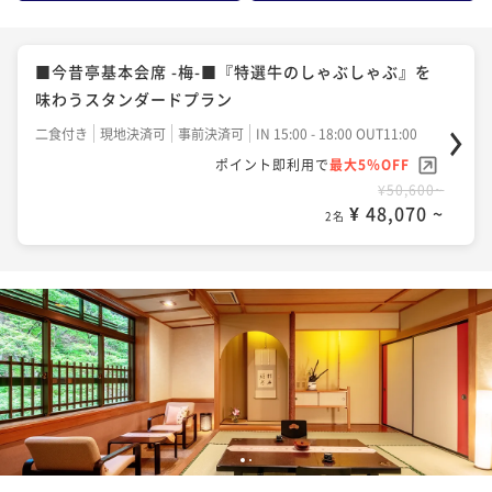
■今昔亭基本会席 -梅-■『特選牛のしゃぶしゃぶ』を
味わうスタンダードプラン
二食付き
現地決済可
事前決済可
IN 15:00 - 18:00 OUT11:00
ポイント即利用で
最大5％OFF
¥50,600~
¥ 48,070 ~
2名
1
2