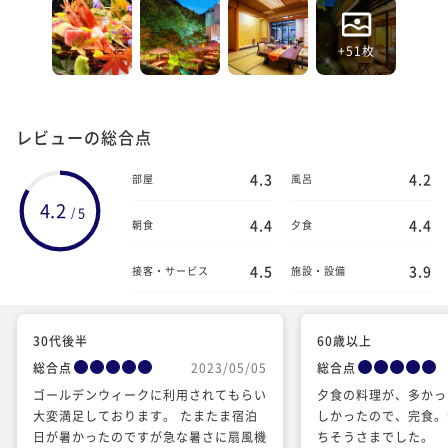
+51枚
レビューの総合点
4.3
4.2
部屋
風呂
4.2
5
/
4.4
4.4
朝食
夕食
4.5
3.9
接客・サービス
施設・設備
30代後半
60歳以上
総合点
2023/05/05
総合点
ゴールデンウィークに利用されてもらい
夕食の料理が、多かっ
大変満足しております。 たまたま宿泊
しかったので、完食。
日が暑かったのですが急な暑さに扇風機
ちそうさまでした。