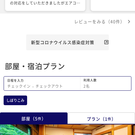
の対応をしていただきましたがエアコン
があった方がよかったような気がしまし
た。 総合的には大変満足しておりま
レビューをみる（40件）
す。
新型コロナウイルス感染症対策
部屋・宿泊プラン
利用人数
日程を入力
2
名
チェックイン
−
チェックアウト
しぼりこみ
部屋
（
5
）
プラン
（
1
）
件
件