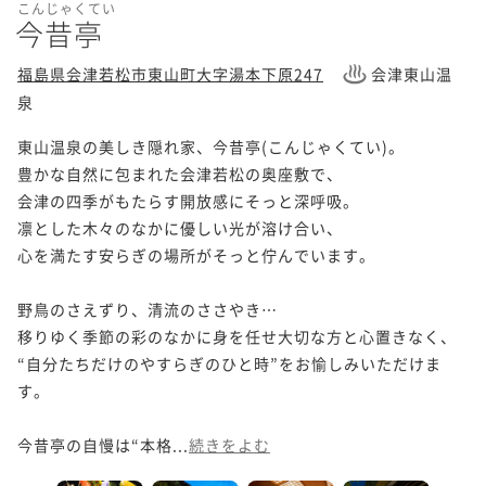
こんじゃくてい
今昔亭
福島県会津若松市東山町大字湯本下原247
会津東山温
泉
東山温泉の美しき隠れ家、今昔亭(こんじゃくてい)。

豊かな自然に包まれた会津若松の奥座敷で、

会津の四季がもたらす開放感にそっと深呼吸。

凛とした木々のなかに優しい光が溶け合い、

心を満たす安らぎの場所がそっと佇んでいます。

野鳥のさえずり、清流のささやき…

移りゆく季節の彩のなかに身を任せ大切な方と心置きなく、

“自分たちだけのやすらぎのひと時”をお愉しみいただけま
す。

今昔亭の自慢は“本格...
続きをよむ