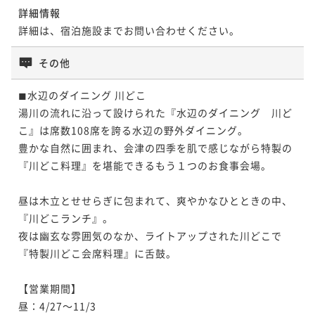
詳細情報
詳細は、宿泊施設までお問い合わせください。
その他
◼︎水辺のダイニング 川どこ

湯川の流れに沿って設けられた『水辺のダイニング　川ど
こ』は席数108席を誇る水辺の野外ダイニング。

豊かな自然に囲まれ、会津の四季を肌で感じながら特製の
『川どこ料理』を堪能できるもう１つのお食事会場。

昼は木立とせせらぎに包まれて、爽やかなひとときの中、
『川どこランチ』。

夜は幽玄な雰囲気のなか、ライトアップされた川どこで
『特製川どこ会席料理』に舌鼓。

【営業期間】

昼：4/27～11/3
