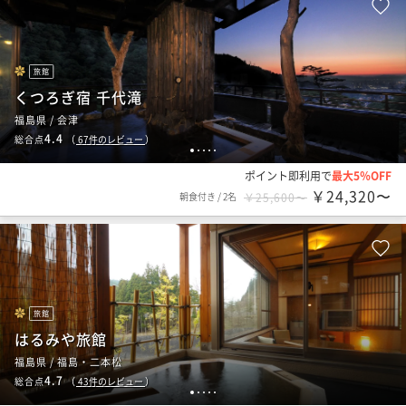
旅館
くつろぎ宿 千代滝
福島県 / 会津
4.4
総合点
（
67
件のレビュー
）
1
2
3
4
5
ポイント即利用で
最大5％OFF
￥24,320〜
朝食付き
/
2名
￥25,600〜
旅館
はるみや旅館
福島県 / 福島・二本松
4.7
総合点
（
43
件のレビュー
）
1
2
3
4
5