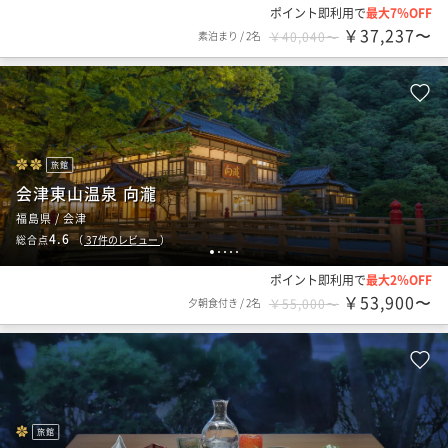
ポイント即利用で
最大7％OFF
￥37,237〜
素泊まり
/
2名
￥40,040〜
旅館
会津東山温泉 向瀧
福島県 / 会津
4.6
総合点
（
37
件のレビュー
）
1
2
3
4
5
ポイント即利用で
最大2％OFF
￥53,900〜
夕朝食付き
/
2名
￥55,000〜
旅館