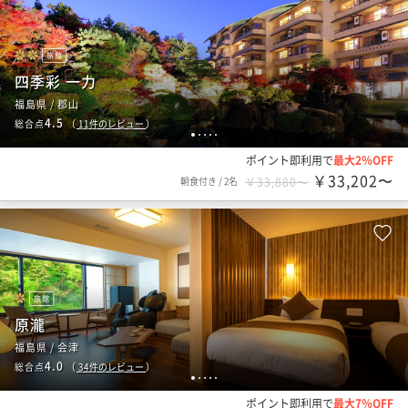
旅館
四季彩 一力
福島県 / 郡山
4.5
総合点
（
11
件のレビュー
）
1
2
3
4
5
ポイント即利用で
最大2％OFF
￥33,202〜
朝食付き
/
2名
￥33,880〜
旅館
原瀧
福島県 / 会津
4.0
総合点
（
34
件のレビュー
）
1
2
3
4
5
ポイント即利用で
最大7％OFF