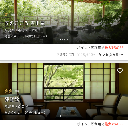
旅館
匠のこころ 吉川屋
福島県 / 福島・二本松
4.3
総合点
（
16
件のレビュー
）
1
2
3
4
5
ポイント即利用で
最大7％OFF
￥26,598〜
朝食付き
/
2名
￥28,600〜
旅館
藤龍館
福島県 / 南会津
4.2
総合点
（
9
件のレビュー
）
1
2
3
4
5
ポイント即利用で
最大7％OFF