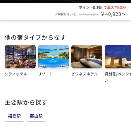
ポイント即利用で
最大7％OFF
￥40,920〜
夕朝食付き
/
2名
￥44,000〜
他の宿タイプから探す
シティホテル
リゾート
ビジネスホテル
貸別荘/ペンシ
ン
主要駅から探す
福島駅
郡山駅