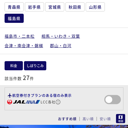
青森県
岩手県
宮城県
秋田県
山形県
福島県
福島市・二本松
相馬・いわき・双葉
会津・南会津・磐梯
郡山・白河
料金
しぼりこみ
27
該当件数
件
航空券付きプランのある宿のみ表示
LCC各社
MAP
おすすめ順
高い順
安い順