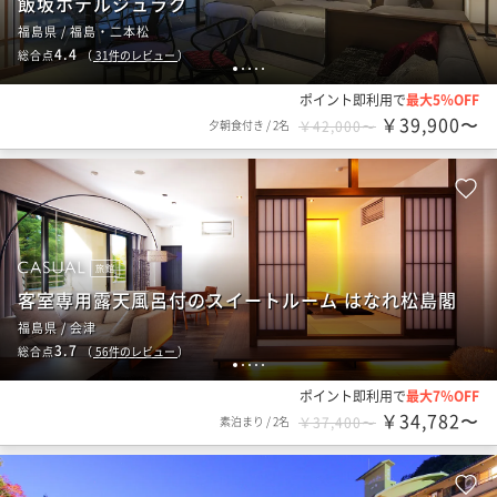
飯坂ホテルジュラク
福島県 / 福島・二本松
4.4
総合点
（
31
件のレビュー
）
1
2
3
4
5
ポイント即利用で
最大5％OFF
￥39,900〜
夕朝食付き
/
2名
￥42,000〜
旅館
客室専用露天風呂付のスイートルーム はなれ松島閣
福島県 / 会津
3.7
総合点
（
56
件のレビュー
）
1
2
3
4
5
ポイント即利用で
最大7％OFF
￥34,782〜
素泊まり
/
2名
￥37,400〜