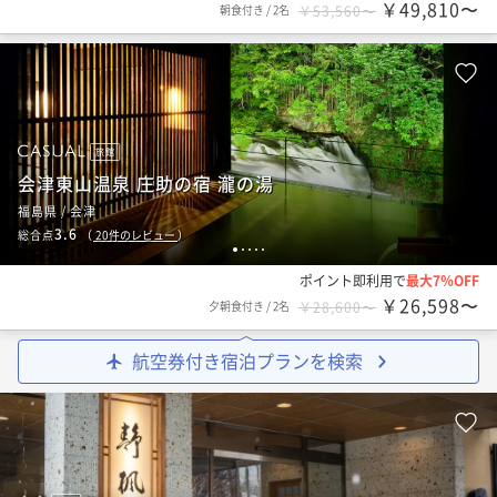
￥49,810〜
朝食付き
/
2名
￥53,560〜
旅館
会津東山温泉 庄助の宿 瀧の湯
福島県 / 会津
3.6
総合点
（
20
件のレビュー
）
1
2
3
4
5
ポイント即利用で
最大7％OFF
￥26,598〜
夕朝食付き
/
2名
￥28,600〜
航空券付き宿泊プランを検索