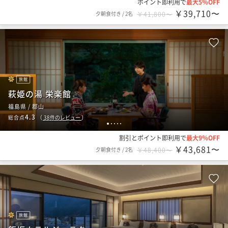
ポイント即利用で
最大5％OFF
￥39,710〜
夕朝食付き
/
2名
￥41,800〜
旅館
萩姫の湯 栄楽館
福島県 / 郡山
4.3
総合点
（
38
件のレビュー
）
1
2
3
4
5
割引とポイント即利用で
最大9％OFF
￥43,681〜
夕朝食付き
/
2名
￥48,400〜
旅館