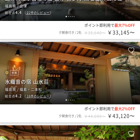
福島県 / 会津
4.4
総合点
（
22
件のレビュー
）
1
2
3
4
5
ポイント即利用で
最大7％OFF
￥33,145〜
夕朝食付き
/
2名
￥35,640〜
旅館
水織音の宿 山水荘
福島県 / 福島・二本松
4.2
総合点
（
16
件のレビュー
）
1
2
3
4
5
ポイント即利用で
最大2％OFF
￥43,120〜
夕朝食付き
/
2名
￥44,000〜