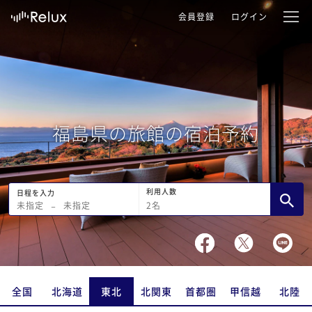
会員登録
ログイン
福島県の旅館の宿泊予約
利用人数
日程を入力
2
名
未指定
−
未指定
全国
北海道
東北
北関東
首都圏
甲信越
北陸