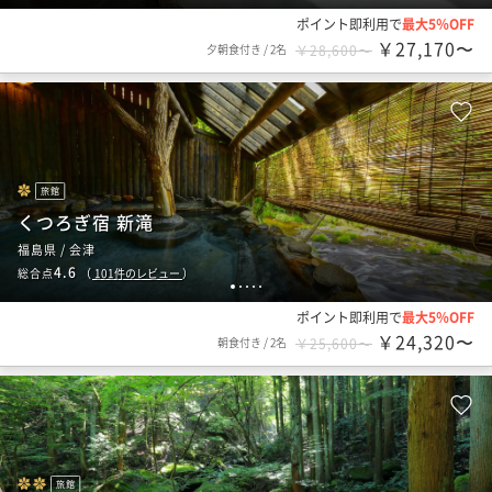
ポイント即利用で
最大5％OFF
￥27,170〜
夕朝食付き
/
2名
￥28,600〜
旅館
くつろぎ宿 新滝
福島県 / 会津
4.6
総合点
（
101
件のレビュー
）
1
2
3
4
5
ポイント即利用で
最大5％OFF
￥24,320〜
朝食付き
/
2名
￥25,600〜
旅館