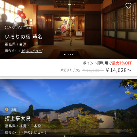
旅館
いろりの宿 芦名
福島県 / 会津
-
総合点
（
4
件のレビュー
）
1
2
3
4
5
ポイント即利用で
最大7％OFF
￥14,628〜
素泊まり
/
2名
￥15,730〜
旅館
摺上亭大鳥
福島県 / 福島・二本松
-
総合点
（
- 件のレビュー
）
1
2
3
4
5