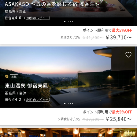
ASAKASO ～五の香を感じる宿 浅香荘～
福島県 / 郡山
4.6
総合点
（
20
件のレビュー
）
1
2
3
4
5
ポイント即利用で
最大5％OFF
￥39,710〜
素泊まり
/
2名
￥41,800〜
旅館
東山温泉 御宿東鳳
福島県 / 会津
4.2
総合点
（
84
件のレビュー
）
1
2
3
4
5
ポイント即利用で
最大5％OFF
￥25,840〜
夕朝食付き
/
2名
￥27,200〜