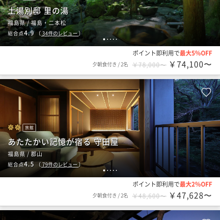
土湯別邸 里の湯
福島県 / 福島・二本松
4.9
総合点
（
34
件のレビュー
）
1
2
3
4
5
ポイント即利用で
最大5％OFF
￥74,100〜
夕朝食付き
/
2名
￥78,000〜
旅館
あたたかい記憶が宿る 守田屋
福島県 / 郡山
4.5
総合点
（
79
件のレビュー
）
1
2
3
4
5
ポイント即利用で
最大2％OFF
￥47,628〜
夕朝食付き
/
2名
￥48,600〜