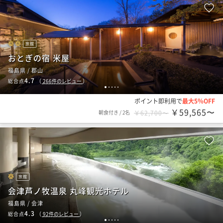
旅館
おとぎの宿 米屋
福島県 / 郡山
4.7
総合点
（
266
件のレビュー
）
1
2
3
4
5
ポイント即利用で
最大5％OFF
￥59,565〜
朝食付き
/
2名
￥62,700〜
旅館
会津芦ノ牧温泉 丸峰観光ホテル
福島県 / 会津
4.3
総合点
（
92
件のレビュー
）
1
2
3
4
5