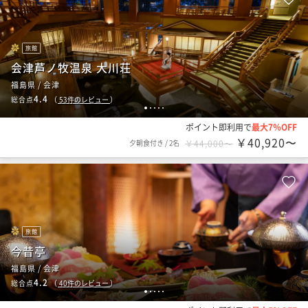
旅館
会津芦ノ牧温泉 大川荘
福島県 / 会津
4.4
総合点
（
53
件のレビュー
）
1
2
3
4
5
ポイント即利用で
最大7％OFF
￥40,920〜
夕朝食付き
/
2名
￥44,000〜
旅館
今昔亭
福島県 / 会津
4.2
総合点
（
40
件のレビュー
）
1
2
3
4
5