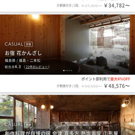
￥34,782〜
夕朝食付き
/
2名
￥37,400〜
旅館
お宿 花かんざし
福島県 / 福島・二本松
4.3
総合点
（
22
件のレビュー
）
1
2
3
4
5
ポイント即利用で
最大4％OFF
￥48,576〜
夕朝食付き
/
2名
￥50,600〜
旅館
創作料理が自慢の宿 会津 喜多方 熱塩温泉 山形屋