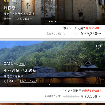
旅館
静楓亭
福島県 / 猪苗代・表磐梯
-
総合点
（
1
件のレビュー
）
1
2
3
4
5
ポイント即利用で
最大5％OFF
￥69,350〜
素泊まり
/
2名
￥73,000〜
旅館
小豆温泉 花木の宿
福島県 / 南会津
4.8
総合点
（
9
件のレビュー
）
1
2
3
4
5
ポイント即利用で
最大12％OFF
￥73,568〜
夕朝食付き
/
2名
￥83,600〜