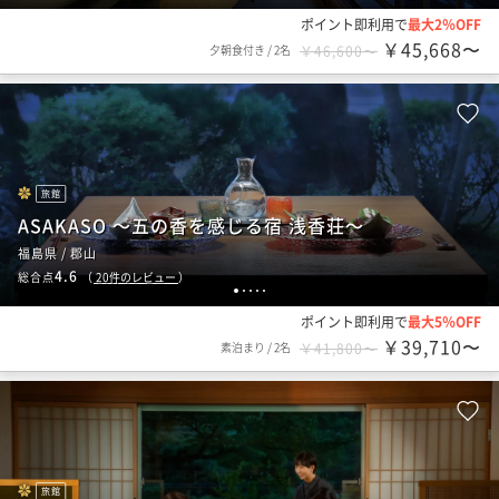
ポイント即利用で
最大2％OFF
￥45,668〜
夕朝食付き
/
2名
￥46,600〜
旅館
ASAKASO ～五の香を感じる宿 浅香荘～
福島県 / 郡山
4.6
総合点
（
20
件のレビュー
）
1
2
3
4
5
ポイント即利用で
最大5％OFF
￥39,710〜
素泊まり
/
2名
￥41,800〜
旅館