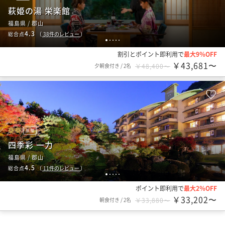
萩姫の湯 栄楽館
福島県 / 郡山
4.3
総合点
（
38
件のレビュー
）
1
2
3
4
5
割引とポイント即利用で
最大9％OFF
￥43,681〜
夕朝食付き
/
2名
￥48,400〜
旅館
四季彩 一力
福島県 / 郡山
4.5
総合点
（
11
件のレビュー
）
1
2
3
4
5
ポイント即利用で
最大2％OFF
￥33,202〜
朝食付き
/
2名
￥33,880〜