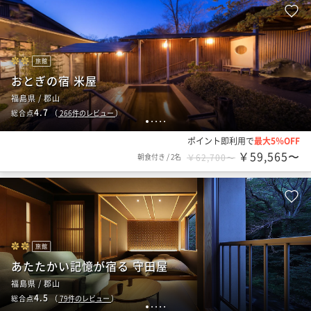
旅館
おとぎの宿 米屋
福島県 / 郡山
4.7
総合点
（
266
件のレビュー
）
1
2
3
4
5
ポイント即利用で
最大5％OFF
￥59,565〜
朝食付き
/
2名
￥62,700〜
旅館
あたたかい記憶が宿る 守田屋
福島県 / 郡山
4.5
総合点
（
79
件のレビュー
）
1
2
3
4
5