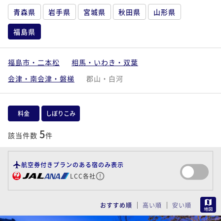
青森県
岩手県
宮城県
秋田県
山形県
福島県
福島市・二本松
相馬・いわき・双葉
会津・南会津・磐梯
郡山・白河
料金
しぼりこみ
5
該当件数
件
航空券付きプランのある宿のみ表示
LCC各社
MAP
おすすめ順
高い順
安い順