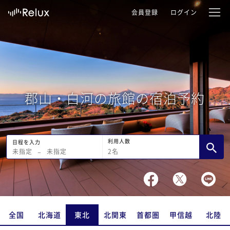
会員登録
ログイン
郡山・白河の旅館の宿泊予約
利用人数
日程を入力
2
名
未指定
−
未指定
全国
北海道
東北
北関東
首都圏
甲信越
北陸