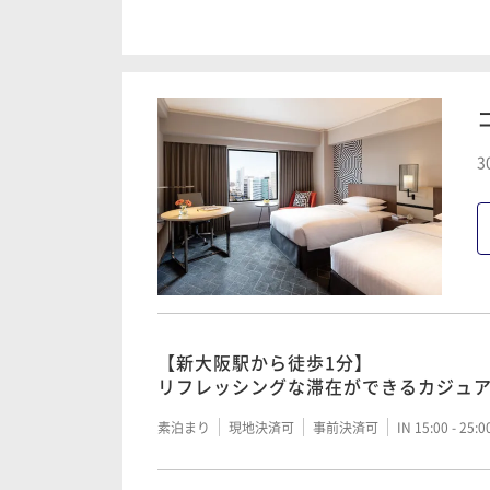
【新大阪駅から徒歩1分】
リフレッシングな滞在ができるカジュ
朝食付き
現地決済可
事前決済可
IN 15:00 - 25:
3
3 ｄａｙｓ ｓｔａｙ ～連泊ステイ～
素泊まり
現地決済可
事前決済可
IN 15:00 - 25:
3 days stay ～ ～連泊ステイ～ (朝食
【新大阪駅から徒歩1分】
朝食付き
現地決済可
事前決済可
IN 15:00 - 25:
リフレッシングな滞在ができるカジュ
素泊まり
現地決済可
事前決済可
IN 15:00 - 25: