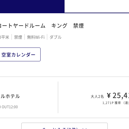
コートヤードルーム キング 禁煙
0平米
禁煙
無料Wi-Fi
ダブル
空室カレンダー
¥ 25,4
アルホテル
大人2名
1,271P 獲得
（
還
00 OUT12:00