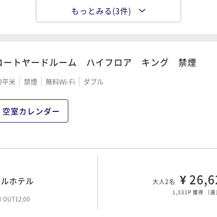
もっとみる(3件)
¥ 33,2
アルホテル
大人2名
1,663P 獲得
（
還
00 OUT12:00
コートヤードルーム ハイフロア キング 禁煙
0平米
禁煙
無料Wi-Fi
ダブル
¥ 62,9
大人2名
3,146P 獲得
（
還
00 OUT12:00
空室カレンダー
付)
¥ 89,7
大人2名
4,489P 獲得
（
還
¥ 26,6
00 OUT12:00
アルホテル
大人2名
1,331P 獲得
（
還
00 OUT12:00