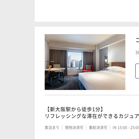
【新大阪駅から徒歩1分】
リフレッシングな滞在ができるカジュ
朝食付き
現地決済可
事前決済可
IN 15:00 - 25:
3
3 ｄａｙｓ ｓｔａｙ ～連泊ステイ～
素泊まり
現地決済可
事前決済可
IN 15:00 - 25:
3 days stay ～ ～連泊ステイ～ (朝食
【新大阪駅から徒歩1分】
朝食付き
現地決済可
事前決済可
IN 15:00 - 25:
リフレッシングな滞在ができるカジュ
素泊まり
現地決済可
事前決済可
IN 15:00 - 25: