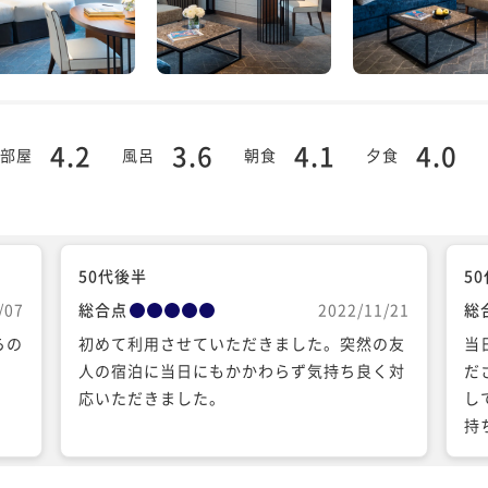
4.2
3.6
4.1
4.0
部屋
風呂
朝食
夕食
50代後半
5
/07
総合点
2022/11/21
総
らの
初めて利用させていただきました。突然の友
当
人の宿泊に当日にもかかわらず気持ち良く対
だ
応いただきました。
し
持
も
朝