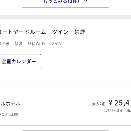
もっとみる(3件)
¥ 33,2
アルホテル
大人2名
1,663P 獲得
（
還
00 OUT12:00
コートヤードルーム ツイン 禁煙
0平米
禁煙
無料Wi-Fi
ツイン
¥ 62,9
大人2名
3,146P 獲得
（
還
00 OUT12:00
空室カレンダー
付)
¥ 89,7
大人2名
4,489P 獲得
（
還
¥ 25,4
00 OUT12:00
アルホテル
大人2名
1,271P 獲得
（
還
00 OUT12:00