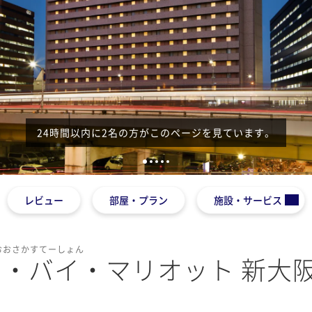
24時間以内に2名の方がこのページを見ています。
1
2
3
4
5
レビュー
部屋・プラン
施設・サービス
んおおさかすてーしょん
・バイ・マリオット 新大