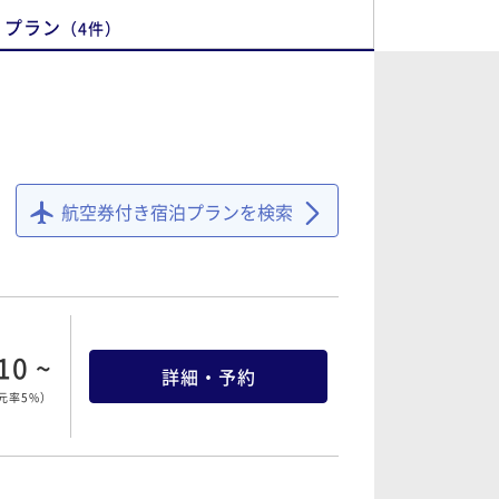
プラン
（
4
件
）
航空券付き宿泊プランを検索
10 ~
詳細・予約
元率5%
）