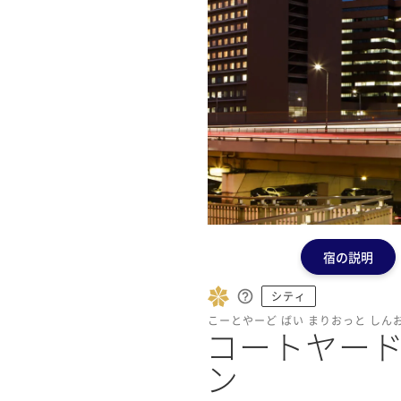
宿の説明
シティ
こーとやーど ばい まりおっと し
コートヤード
ン