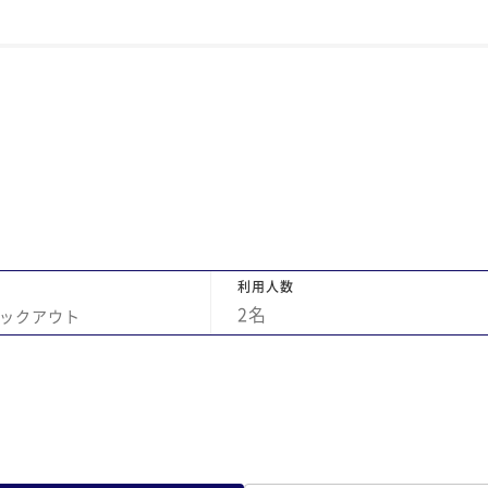
利用人数
2
名
ックアウト