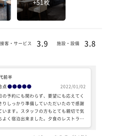
+51枚
3.9
3.8
接客・サービス
施設・設備
0代前半
合点
2022/01/02
日の予約にも関わらず、要望にも応えてく
さりしっかり準備していただいたので感謝
ています。スタッフの方もとても親切で気
ちよく宿泊出来ました。夕食のレストラン
とても美味しかったですし、お洒落です。
食も種類がたくさんあり大満足でした、