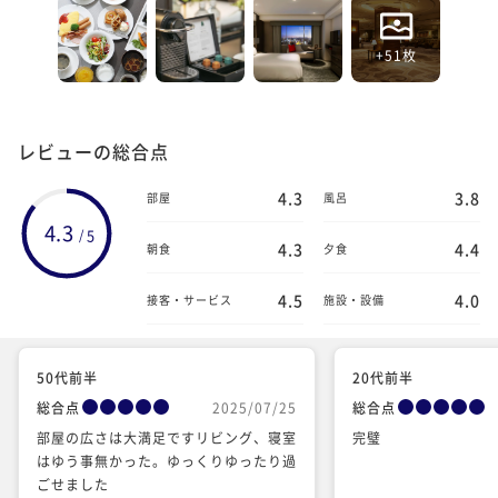
+51枚
レビューの総合点
4.3
3.8
部屋
風呂
4.3
5
/
4.3
4.4
朝食
夕食
4.5
4.0
接客・サービス
施設・設備
50代前半
20代前半
総合点
2025/07/25
総合点
部屋の広さは大満足ですリビング、寝室
完璧
はゆう事無かった。ゆっくりゆったり過
ごせました