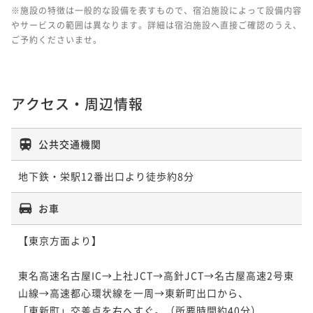
※施設の特徴は一般的な設備を表すもので、宿泊施設によって設備内容
やサービスの範囲は異なります。詳細は宿泊施設へ直接ご確認のうえ、
ご予約くださいませ。
アクセス・周辺情報
公共交通機関
地下鉄・栄駅12番出口より徒歩約8分 
お車
【東京方面より】

東名高速名古屋IC→上社JCT→高針JCT→名古屋高速2号東
山線→高速都心環状線を一周→東新町出口から、

「東新町」交差点を右へすぐ。（所要時間約40分）
