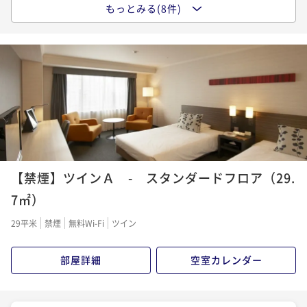
名古屋城入場券付き宿泊プラン
もっとみる(8件)
【早割28】 スーペリアフロア 室料のみ
朝食付き
事前決済可
IN 15:00 - 24:00 OUT12:00
朝食付き
現地決済可
事前決済可
IN 15:00 - 24:00 OUT12:00
ポイント即利用で
最大5％OFF
素泊まり
事前決済可
IN 15:00 - 24:00 OUT12:00
ポイント即利用で
最大5％OFF
¥29,080~
ポイント即利用で
最大5％OFF
¥ 27,626 ~
¥31,520~
2名
¥21,880~
¥ 29,944 ~
2名
¥ 20,786 ~
2名
【バリュータイム】19:00チェックイン～10:00チェッ
【連泊割】スタンダードフロア 室料のみ ～２連泊
クアウト スーペリアフロア 朝食付き
【★シンプルステイ★】スーペリアフロア 室料のみ
以上の予約でゆっくりステイ！～
朝食付き
現地決済可
事前決済可
IN 19:00 - 24:00 OUT10:00
素泊まり
事前決済可
IN 15:00 - 24:00 OUT12:00
素泊まり
現地決済可
IN 15:00 - 24:00 OUT12:00
ポイント即利用で
最大5％OFF
【禁煙】ツインＡ - スタンダードフロア（29.
ポイント即利用で
最大5％OFF
ポイント即利用で
最大2％OFF
¥29,080~
¥24,320~
7㎡）
¥ 27,626 ~
¥43,840~
2名
¥ 23,104 ~
2名
¥ 42,963 ~
2名
29平米
禁煙
無料Wi-Fi
ツイン
【★シンプルステイ★】スーペリアフロア 朝食付き
【館内で使えるマルチクーポン2000円分付き★】駐車
部屋詳細
空室カレンダー
【連泊割】スタンダードフロア 朝食付き ～２連泊
場無料特典付き
朝食付き
事前決済可
IN 15:00 - 24:00 OUT12:00
以上の予約でゆっくりステイ！～
ポイント即利用で
最大5％OFF
素泊まり
現地決済可
事前決済可
IN 15:00 - 24:00 OUT12:00
朝食付き
現地決済可
事前決済可
IN 15:00 - 24:00 OUT12:00