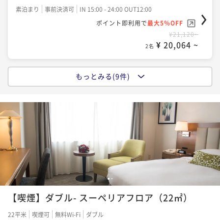
素泊まり
事前決済可
IN 15:00 - 24:00 OUT12:00
ポイント即利用で
最大5％OFF
¥21,120~
¥ 20,064 ~
2名
もっとみる(9件)
【バリュータイム】19:00チェックイン～10:00チェッ
クアウト スタンダードフロア 室料のみ
素泊まり
現地決済可
事前決済可
IN 19:00 - 24:00 OUT10:00
ポイント即利用で
最大5％OFF
¥21,120~
¥ 20,064 ~
2名
【☆シンプルステイ☆】スタンダードフロア 室料の
1
2
み
【喫煙】ダブル- スーペリアフロア（22㎡）
素泊まり
事前決済可
IN 15:00 - 24:00 OUT12:00
22平米
喫煙可
無料Wi-Fi
ダブル