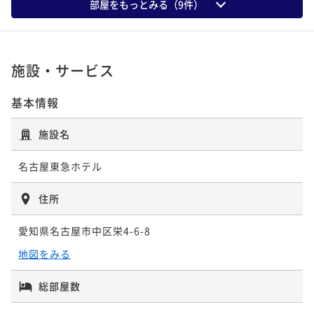
ポイント即利用で
最大5％OFF
¥ 33,022 ~
部屋をもっとみる（
9
件）
2名
上の予約でゆっくりステイ！～
¥28,320~
¥ 26,904 ~
朝食付き
現地決済可
事前決済可
IN 15:00 - 24:00 OUT12:00
2名
ポイント即利用で
最大5％OFF
今がおトク！【バリュータイム】19:00イン～10:00ア
施設・サービス
¥59,832~
ウト スタンダードフロア 朝食付き
¥ 56,840 ~
【★シンプルステイ★】スーペリアフロア 室料のみ
2名
朝食付き
現地決済可
事前決済可
IN 19:00 - 24:00 OUT10:00
基本情報
素泊まり
事前決済可
IN 15:00 - 24:00 OUT12:00
ポイント即利用で
最大5％OFF
ポイント即利用で
最大5％OFF
¥34,760~
施設名
¥31,460~
¥ 33,022 ~
2名
¥ 29,887 ~
2名
名古屋東急ホテル
名古屋城入場券付き宿泊プラン
住所
【館内で使えるマルチクーポン2000円分付き★】駐車
朝食付き
現地決済可
事前決済可
IN 15:00 - 24:00 OUT12:00
場無料特典付き
愛知県名古屋市中区栄4-6-8
ポイント即利用で
最大5％OFF
素泊まり
現地決済可
事前決済可
IN 15:00 - 24:00 OUT12:00
地図をみる
¥35,760~
ポイント即利用で
最大5％OFF
¥ 33,972 ~
2名
¥32,320~
総部屋数
¥ 30,704 ~
2名