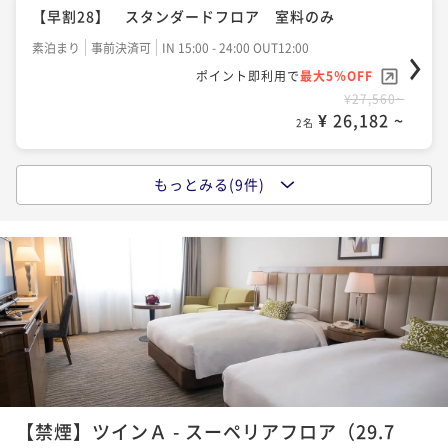
¥32,320~
ポイント即利用で
最大5％OFF
【早割28】 スタンダードフロア 室料のみ
¥ 30,704 ~
ポイント即利用で
最大5％OFF
2名
¥25,880~
¥58,240~
素泊まり
事前決済可
IN 15:00 - 24:00 OUT12:00
¥ 24,586 ~
2名
¥ 55,328 ~
2名
ポイント即利用で
最大5％OFF
【連泊割】スーペリアフロア 室料のみ ～２連泊以
¥27,560~
¥ 26,182 ~
上の予約でゆっくりステイ！～
2名
【バリュータイム】19:00チェックイン～10:00チェッ
クアウト スーペリアフロア 朝食付き
素泊まり
現地決済可
事前決済可
IN 15:00 - 24:00 OUT12:00
ポイント即利用で
最大5％OFF
もっとみる(9件)
朝食付き
現地決済可
事前決済可
IN 19:00 - 24:00 OUT10:00
【バリュータイム】19:00チェックイン～10:00チェッ
¥45,440~
ポイント即利用で
最大5％OFF
クアウト スタンダードフロア 室料のみ
¥ 43,168 ~
2名
¥29,088~
素泊まり
現地決済可
事前決済可
IN 19:00 - 24:00 OUT10:00
¥ 27,633 ~
2名
ポイント即利用で
最大5％OFF
【連泊割】スーペリアフロア 朝食付き ～２連泊以
¥27,560~
¥ 26,182 ~
上の予約でゆっくりステイ！～
2名
【早割28】 スーペリアフロア ご朝食付き
朝食付き
現地決済可
事前決済可
IN 15:00 - 24:00 OUT12:00
朝食付き
事前決済可
IN 15:00 - 24:00 OUT12:00
ポイント即利用で
最大5％OFF
ポイント即利用で
最大5％OFF
【☆シンプルステイ☆】スタンダードフロア 室料の
¥59,800~
¥29,088~
み
¥ 56,810 ~
【禁煙】ツインＡ - スーペリアフロア（29.7
2名
¥ 27,633 ~
2名