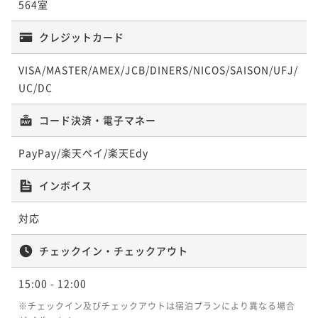
564室
【☆シンプルステイ☆】スタンダードフロア ご朝食
付
【早割28】 スーペリアフロア ご朝食付き
クレジットカード
朝食付き
事前決済可
IN 15:00 - 24:00 OUT12:00
朝食付き
事前決済可
IN 15:00 - 24:00 OUT12:00
ポイント即利用で
最大5％OFF
VISA/MASTER/AMEX/JCB/DINERS/NICOS/SAISON/UFJ/
ポイント即利用で
最大5％OFF
¥38,620~
UC/DC
¥35,520~
¥ 36,689 ~
2名
¥ 33,744 ~
2名
コード決済・電子マネー
【連泊割】スタンダードフロア 室料のみ ～２連泊
PayPay/楽天ペイ/楽天Edy
【バリュータイム】19:00チェックイン～10:00チェッ
以上の予約でゆっくりステイ！～
クアウト スーペリアフロア 朝食付き
インボイス
素泊まり
現地決済可
IN 15:00 - 24:00 OUT12:00
朝食付き
現地決済可
事前決済可
IN 19:00 - 24:00 OUT10:00
ポイント即利用で
最大2％OFF
対応
ポイント即利用で
最大5％OFF
¥57,320~
¥35,520~
¥ 56,173 ~
2名
チェックイン・チェックアウト
¥ 33,744 ~
2名
15:00
- 12:00
【連泊割】スタンダードフロア 朝食付き ～２連泊
【★シンプルステイ★】スーペリアフロア 朝食付き
※チェックイン及びチェックアウトは宿泊プランにより異なる場合
以上の予約でゆっくりステイ！～