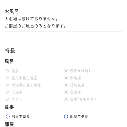
お風呂
大浴場は設けておりません。

お部屋のお風呂のみとなります。
特長
風呂
温泉
源泉かけ流し
露天風呂付客室
大浴場
大浴場に露天風呂
貸切風呂
入湯税
岩盤浴
サウナ
個室/専用サウナ
食事
部屋で朝食
部屋で夕食
部屋