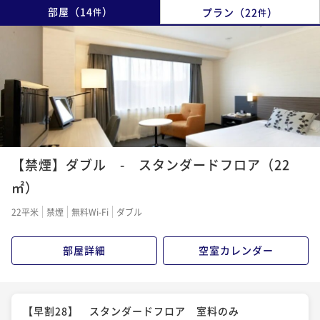
部屋
（
14
）
プラン
（
22
）
件
件
【禁煙】ダブル - スタンダードフロア（22
㎡）
22平米
禁煙
無料Wi-Fi
ダブル
部屋詳細
空室カレンダー
【早割28】 スタンダードフロア 室料のみ