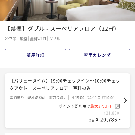
今がおトク！【バリュータイム】19:00イン～10:00ア
【★シンプルステイ★】スーペリアフロア 室料のみ
ウト スタンダードフロア 朝食付き
【禁煙】ダブル - スーペリアフロア（22㎡）
素泊まり
事前決済可
IN 15:00 - 24:00 OUT12:00
朝食付き
現地決済可
事前決済可
IN 19:00 - 24:00 OUT10:00
ポイント即利用で
最大5％OFF
22平米
禁煙
無料Wi-Fi
ダブル
ポイント即利用で
最大5％OFF
¥24,320~
¥ 23,104 ~
¥28,320~
2名
¥ 26,904 ~
部屋詳細
空室カレンダー
2名
【館内で使えるマルチクーポン2000円分付き★】駐車
【☆シンプルステイ☆】スタンダードフロア ご朝食
場無料特典付き
【バリュータイム】19:00チェックイン～10:00チェッ
付
クアウト スーペリアフロア 室料のみ
素泊まり
現地決済可
事前決済可
IN 15:00 - 24:00 OUT12:00
朝食付き
事前決済可
IN 15:00 - 24:00 OUT12:00
ポイント即利用で
最大5％OFF
素泊まり
現地決済可
事前決済可
IN 19:00 - 24:00 OUT10:00
ポイント即利用で
最大5％OFF
¥25,880~
ポイント即利用で
最大5％OFF
¥ 24,586 ~
¥31,480~
2名
¥21,880~
¥ 29,906 ~
2名
¥ 20,786 ~
2名
【早割28】 スーペリアフロア ご朝食付き