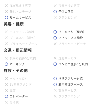
海が見える客室
夜景自慢の客室
離れ・コテージ
子供の宿泊
ルームサービス
グランピング
美容・健康
エステ・スパ施設
プールあり（屋内）
プールあり（屋外）
フィットネス施設
プライベートプール
プライベートビーチ
交通・周辺情報
駅から徒歩5分以内
送迎サービス
パーキング
コンビニ徒歩5分以内
施設・その他
ペットもOK
バリアフリー対応
EV充電スタンド
館内喫煙スペース
売店
託児サービス
エレベーター
クラブラウンジ
宿泊税