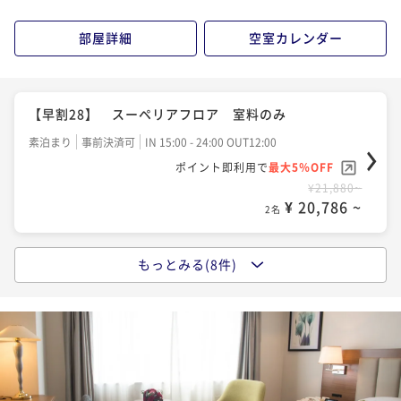
ポイント即利用で
最大5％OFF
¥23,480~
部屋詳細
空室カレンダー
¥ 22,306 ~
2名
【館内で使えるマルチクーポン2000円分付き★】駐車
【早割28】 スーペリアフロア 室料のみ
場無料特典付き
素泊まり
事前決済可
IN 15:00 - 24:00 OUT12:00
素泊まり
現地決済可
事前決済可
IN 15:00 - 24:00 OUT12:00
ポイント即利用で
最大5％OFF
ポイント即利用で
最大5％OFF
¥21,880~
¥ 20,786 ~
¥25,120~
2名
¥ 23,864 ~
2名
もっとみる(8件)
【バリュータイム】19:00チェックイン～10:00チェッ
【早割28】スタンダードフロア ご朝食付き
クアウト スーペリアフロア 室料のみ
朝食付き
事前決済可
IN 15:00 - 24:00 OUT12:00
素泊まり
現地決済可
事前決済可
IN 19:00 - 24:00 OUT10:00
ポイント即利用で
最大5％OFF
ポイント即利用で
最大5％OFF
¥28,320~
¥21,880~
¥ 26,904 ~
2名
¥ 20,786 ~
2名