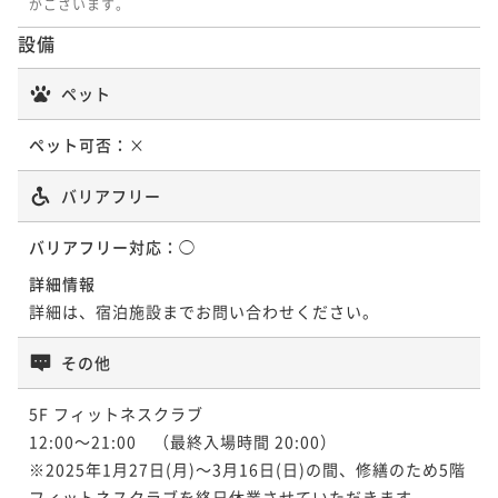
がございます。
朝食付き
事前決済可
IN 15:00 - 24:00 OUT12:00
朝食付き
現地決済可
事前決済可
IN 15:00 - 24:00 OUT12:00
設備
ポイント即利用で
最大5％OFF
ポイント即利用で
最大5％OFF
¥39,460~
¥71,720~
¥ 37,487 ~
ペット
2名
¥ 68,134 ~
2名
ペット可否：
×
【連泊割】スーペリアフロア 室料のみ ～２連泊以
バリアフリー
上の予約でゆっくりステイ！～
素泊まり
現地決済可
事前決済可
IN 15:00 - 24:00 OUT12:00
バリアフリー対応：
◯
ポイント即利用で
最大5％OFF
詳細情報
¥58,880~
詳細は、宿泊施設までお問い合わせください。
¥ 55,936 ~
2名
その他
【連泊割】スーペリアフロア 朝食付き ～２連泊以
5F フィットネスクラブ

上の予約でゆっくりステイ！～
12:00～21:00　（最終入場時間 20:00）

朝食付き
現地決済可
事前決済可
IN 15:00 - 24:00 OUT12:00
※2025年1月27日(月)～3月16日(日)の間、修繕のため5階
ポイント即利用で
最大5％OFF
フィットネスクラブを終日休業させていただきます。
