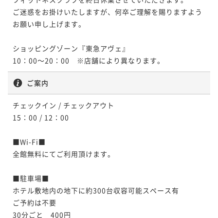
¥73,280~
ご迷惑をお掛けいたしますが、何卒ご理解を賜りますよう
¥ 69,616 ~
2名
お願い申し上げます。

ショッピングゾーン『東急アヴェ』

10：00～20：00　※店舗により異なります。
ご案内
チェックイン / チェックアウト

15：00 / 12：00

■Wi-Fi■

全館無料にてご利用頂けます。

■駐車場■

ホテル敷地内の地下に約300台収容可能スペース有

ご予約は不要

30分ごと　400円
