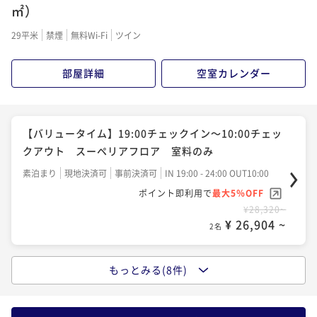
素泊まり
事前決済可
IN 15:00 - 24:00 OUT12:00
㎡）
ポイント即利用で
最大5％OFF
29平米
禁煙
無料Wi-Fi
ツイン
¥30,620~
【★シンプルステイ★】スーペリアフロア 朝食付き
¥ 29,089 ~
2名
朝食付き
事前決済可
IN 15:00 - 24:00 OUT12:00
部屋詳細
空室カレンダー
ポイント即利用で
最大5％OFF
¥32,320~
【館内で使えるマルチクーポン2000円分付き★】駐車
¥ 30,704 ~
2名
場無料特典付き
【バリュータイム】19:00チェックイン～10:00チェッ
素泊まり
現地決済可
事前決済可
IN 15:00 - 24:00 OUT12:00
クアウト スーペリアフロア 室料のみ
ポイント即利用で
最大5％OFF
【連泊割】スーペリアフロア 室料のみ ～２連泊以
素泊まり
現地決済可
事前決済可
IN 19:00 - 24:00 OUT10:00
¥31,560~
上の予約でゆっくりステイ！～
ポイント即利用で
最大5％OFF
¥ 29,982 ~
2名
素泊まり
現地決済可
事前決済可
IN 15:00 - 24:00 OUT12:00
¥28,320~
¥ 26,904 ~
2名
ポイント即利用で
最大5％OFF
¥45,440~
【早割28】スタンダードフロア ご朝食付き
¥ 43,168 ~
2名
もっとみる(8件)
朝食付き
事前決済可
IN 15:00 - 24:00 OUT12:00
【早割28】 スーペリアフロア 室料のみ
ポイント即利用で
最大5％OFF
素泊まり
事前決済可
IN 15:00 - 24:00 OUT12:00
¥34,760~
【連泊割】スーペリアフロア 朝食付き ～２連泊以