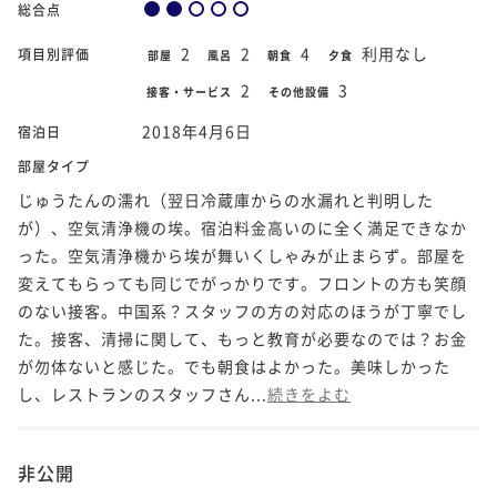
総合点
2
2
4
利用なし
項目別評価
部屋
風呂
朝食
夕食
2
3
接客・サービス
その他設備
2018年4月6日
宿泊日
部屋タイプ
じゅうたんの濡れ（翌日冷蔵庫からの水漏れと判明した
が）、空気清浄機の埃。宿泊料金高いのに全く満足できなか
った。空気清浄機から埃が舞いくしゃみが止まらず。部屋を
変えてもらっても同じでがっかりです。フロントの方も笑顔
のない接客。中国系？スタッフの方の対応のほうが丁寧でし
た。接客、清掃に関して、もっと教育が必要なのでは？お金
が勿体ないと感じた。でも朝食はよかった。美味しかった
し、レストランのスタッフさん...
続きをよむ
非公開