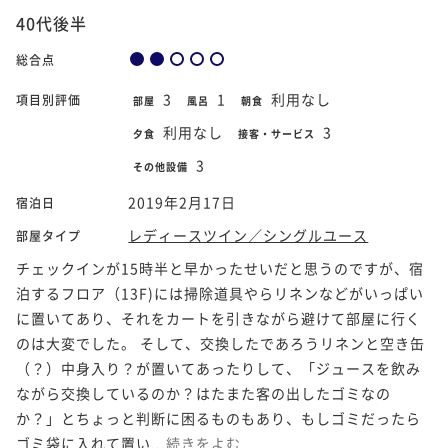
40代後半
総合点
3
1
利用なし
項目別評価
部屋
風呂
朝食
利用なし
3
夕食
接客・サービス
3
その他設備
2019年2月17日
宿泊日
レディースツイン／シングルユース
部屋タイプ
チェックインが15時半と早かったせいだと思うのですが、宿
泊するフロア（13F)には掃除道具やらリネンなどがいっぱい
に置いてあり、それをカートを引きながら避けて部屋に行く
のは大変でした。 そして、交換したであろうリネンと空き缶
（？）中身入り？が置いてあったりして、「ジュースを飲み
ながら交換しているのか？はたまた客の出したゴミなの
か？」とちょっと判断に困るものもあり、もしゴミだったら
ゴミ袋に入れて置い...
続きをよむ