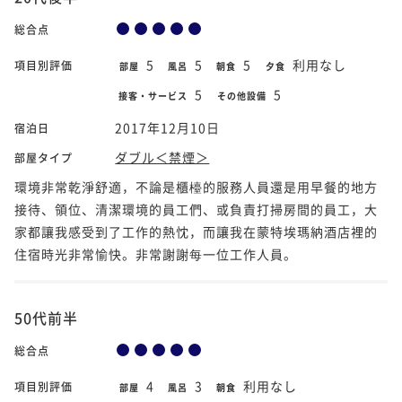
総合点
5
5
5
利用なし
項目別評価
部屋
風呂
朝食
夕食
5
5
接客・サービス
その他設備
2017年12月10日
宿泊日
ダブル＜禁煙＞
部屋タイプ
環境非常乾淨舒適，不論是櫃檯的服務人員還是用早餐的地方
接待、領位、清潔環境的員工們、或負責打掃房間的員工，大
家都讓我感受到了工作的熱忱，而讓我在蒙特埃瑪納酒店裡的
住宿時光非常愉快。非常謝謝每一位工作人員。
50代前半
総合点
4
3
利用なし
項目別評価
部屋
風呂
朝食