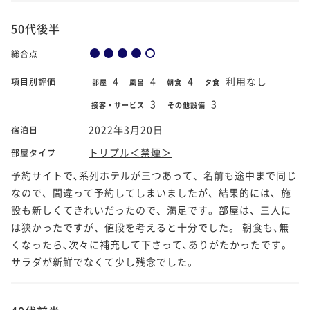
50代後半
総合点
4
4
4
利用なし
項目別評価
部屋
風呂
朝食
夕食
3
3
接客・サービス
その他設備
2022年3月20日
宿泊日
トリプル＜禁煙＞
部屋タイプ
予約サイトで､系列ホテルが三つあって、名前も途中まで同じ
なので、間違って予約してしまいましたが、結果的には、施
設も新しくてきれいだったので、満足です。部屋は、三人に
は狭かったですが、値段を考えると十分でした。 朝食も､無
くなったら､次々に補充して下さって､ありがたかったです。
サラダが新鮮でなくて少し残念でした。