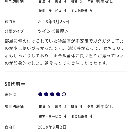
4
4
5
利用なし
項目別評価
部屋
風呂
朝食
夕食
4
5
接客・サービス
その他設備
2018年9月25日
宿泊日
ツイン＜禁煙＞
部屋タイプ
部屋に備え付けられていた冷蔵庫が不安定でガタガタしてた
のが少し使いづらかったです。 清潔感があって、セキュリテ
ィもしっかりしており、ホテル全体に良い香りが漂っていた
のが印象的でした。朝食もとても美味しかったです。
50代前半
総合点
5
3
4
利用なし
項目別評価
部屋
風呂
朝食
夕食
4
4
接客・サービス
その他設備
2018年9月2日
宿泊日