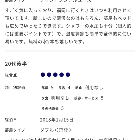
すごく気に入っており、福岡に行くときはいつも利用させて
頂いてます。新しいので清潔なのはもちろん、部屋もベッド
も広めでゆったりできます。シャワーの水圧も十分（個人的
には重要ポイントです）で、温度調節も簡単で全体的に使い
易いです。無料の水2本も嬉しいです。
20代後半
総合点
5
4
利用なし
項目別評価
部屋
風呂
朝食
利用なし
5
夕食
接客・サービス
5
その他設備
2018年1月15日
宿泊日
ダブル＜禁煙＞
部屋タイプ
スタッフの対応が事細かに行き届いており、大変満足でし