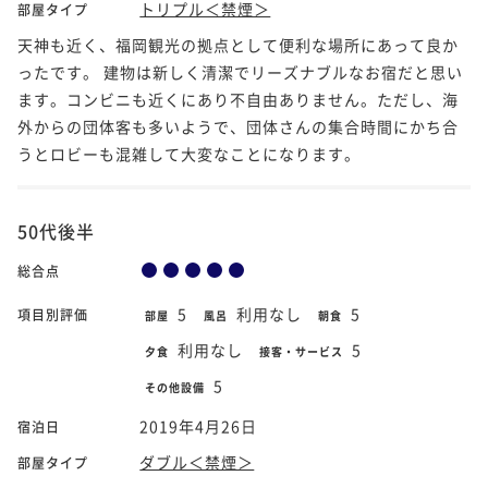
トリプル＜禁煙＞
部屋タイプ
天神も近く、福岡観光の拠点として便利な場所にあって良か
ったです。 建物は新しく清潔でリーズナブルなお宿だと思い
ます。コンビニも近くにあり不自由ありません。ただし、海
外からの団体客も多いようで、団体さんの集合時間にかち合
うとロビーも混雑して大変なことになります。
50代後半
総合点
5
利用なし
5
項目別評価
部屋
風呂
朝食
利用なし
5
夕食
接客・サービス
5
その他設備
2019年4月26日
宿泊日
ダブル＜禁煙＞
部屋タイプ