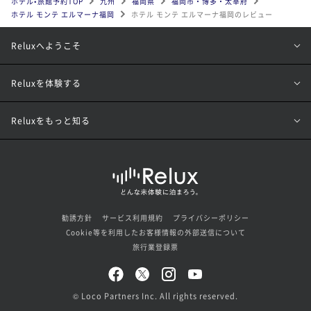
ホテル•旅館予約TOP
九州
福岡県
福岡市・博多・太宰府
ホテル モンテ エルマーナ福岡
ホテル モンテ エルマーナ福岡のレビュー
Reluxへようこそ
Reluxを体験する
Reluxをもっと知る
勧誘方針
サービス利用規約
プライバシーポリシー
Cookie等を利用したお客様情報の外部送信について
旅行業登録票
© Loco Partners Inc. All rights reserved.