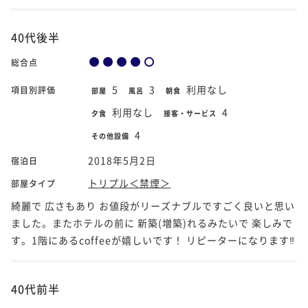
40代後半
総合点
5
3
利用なし
項目別評価
部屋
風呂
朝食
利用なし
4
夕食
接客・サービス
4
その他設備
2018年5月2日
宿泊日
トリプル＜禁煙＞
部屋タイプ
綺麗で 広さもあり お値段がリーズナブルですごく良いと思い
ました。またホテルの前に 新築(増築)れるみたいで 楽しみで
す。1階にあるcoffeeが嬉しいです！ リピーターになります‼︎
40代前半