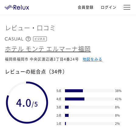
会員登録
ログイン
レビュー・口コミ
ビジネス
ホテル モンテ エルマーナ福岡
福岡県福岡市 中央区渡辺通3丁目4番24号
地図をみる
レビューの総合点
（34件）
5点
38
%
4.0
4点
41
%
/5
3点
8
%
2点
8
%
1点
2
%