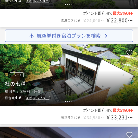
4.5
総合点
（
31
件のレビュー
）
1
2
3
4
5
ポイント即利用で
最大5％OFF
￥22,800〜
素泊まり
/
2名
￥24,000〜
航空券付き宿泊プランを検索
リゾート
杜の七種
福岡県 / 太宰府・宗像
4.6
総合点
（
41
件のレビュー
）
1
2
3
4
5
ポイント即利用で
最大5％OFF
￥33,231〜
朝食付き
/
2名
￥34,980〜