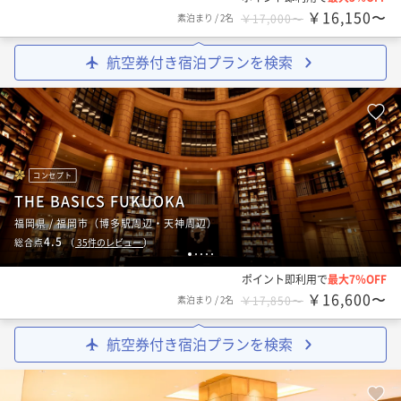
￥16,150〜
素泊まり
/
2名
￥17,000〜
航空券付き宿泊プランを検索
コンセプト
THE BASICS FUKUOKA
福岡県 / 福岡市（博多駅周辺・天神周辺）
4.5
総合点
（
35
件のレビュー
）
1
2
3
4
5
ポイント即利用で
最大7％OFF
￥16,600〜
素泊まり
/
2名
￥17,850〜
航空券付き宿泊プランを検索