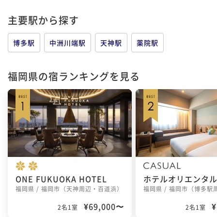
主要駅から探す
博多駅
中洲川端駅
天神駅
薬院駅
福岡県の宿ランキングを見る
ONE FUKUOKA HOTEL
福岡県 / 福岡市（天神周辺・百道浜）
¥69,000〜
¥
2名1室
2名1室