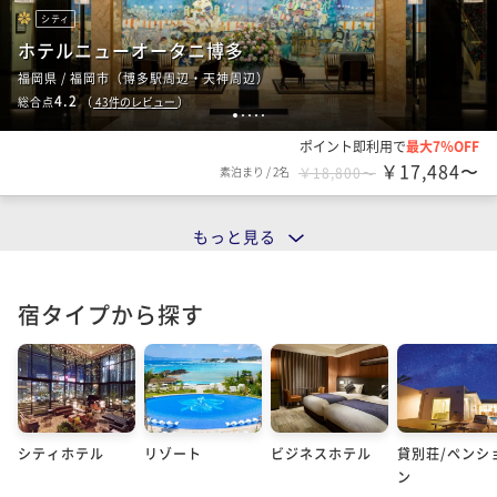
シティ
ホテルニューオータニ博多
福岡県 / 福岡市（博多駅周辺・天神周辺）
4.2
総合点
（
43
件のレビュー
）
1
2
3
4
5
ポイント即利用で
最大7％OFF
￥17,484〜
素泊まり
/
2名
￥18,800〜
もっと見る
宿タイプから探す
シティホテル
リゾート
ビジネスホテル
貸別荘/ペンシ
ン