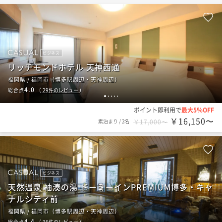
ビジネス
リッチモンドホテル 天神西通
福岡県 / 福岡市（博多駅周辺・天神周辺）
4.0
総合点
（
29
件のレビュー
）
1
2
3
4
5
ポイント即利用で
最大5％OFF
￥16,150〜
素泊まり
/
2名
￥17,000〜
ビジネス
天然温泉 袖湊の湯 ドーミーインPREMIUM博多・キャ
ナルシティ前
福岡県 / 福岡市（博多駅周辺・天神周辺）
4.4
総合点
（
36
件のレビュー
）