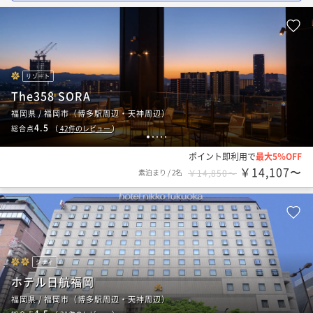
リゾート
The358 SORA
福岡県 / 福岡市（博多駅周辺・天神周辺）
4.5
総合点
（
42
件のレビュー
）
1
2
3
4
5
ポイント即利用で
最大5％OFF
￥14,107〜
素泊まり
/
2名
￥14,850〜
シティ
ホテル日航福岡
福岡県 / 福岡市（博多駅周辺・天神周辺）