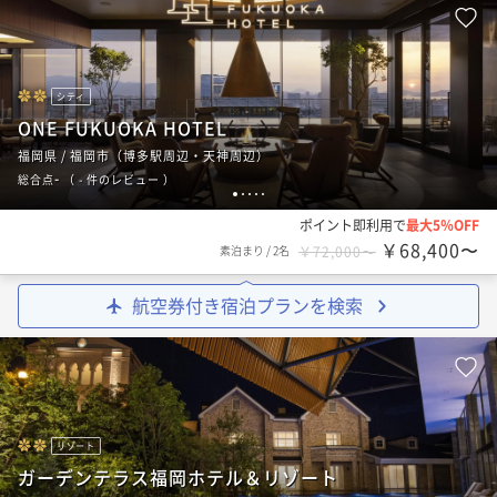
シティ
ONE FUKUOKA HOTEL
福岡県 / 福岡市（博多駅周辺・天神周辺）
-
総合点
（
- 件のレビュー
）
1
2
3
4
5
ポイント即利用で
最大5％OFF
￥68,400〜
素泊まり
/
2名
￥72,000〜
航空券付き宿泊プランを検索
リゾート
ガーデンテラス福岡ホテル＆リゾート