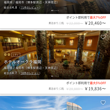
福岡県 / 福岡市（博多駅周辺・天神周辺）
4.8
総合点
（
71
件のレビュー
）
1
2
3
4
5
ポイント即利用で
最大7％OFF
￥20,460〜
素泊まり
/
2名
￥22,000〜
シティ
ホテルオークラ福岡
福岡県 / 福岡市（博多駅周辺・天神周辺）
4.7
総合点
（
38
件のレビュー
）
1
2
3
4
5
ポイント即利用で
最大5％OFF
￥19,836〜
素泊まり
/
2名
￥20,880〜