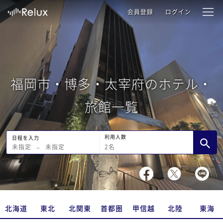
会員登録
ログイン
福岡市・博多・太宰府のホテル・
旅館一覧
利用人数
日程を入力
2
名
未指定
−
未指定
北海道
東北
北関東
首都圏
甲信越
北陸
東海