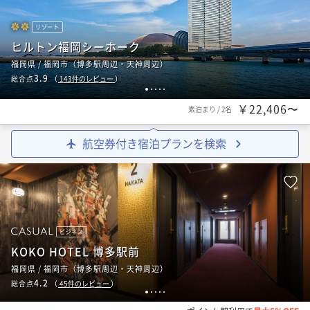
リゾート
ヒルトン福岡シーホーク
福岡県 / 福岡市（博多駅周辺・天神周辺）
3.9
総合点
（
143
件のレビュー
）
1
2
3
4
5
￥22,406〜
素泊まり
/
2名
航空券付き宿泊プランを検索
ビジネス
KOKO HOTEL 博多駅前
福岡県 / 福岡市（博多駅周辺・天神周辺）
4.2
総合点
（
45
件のレビュー
）
1
2
3
4
5