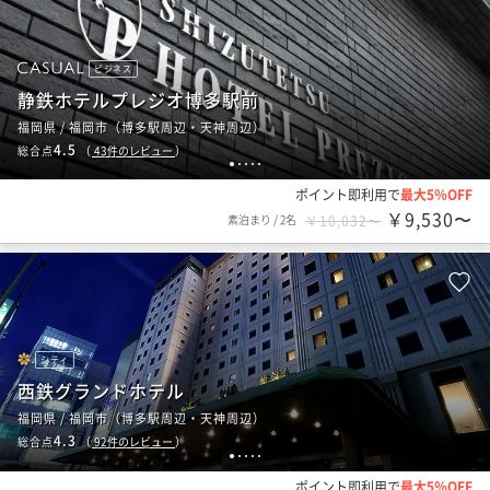
ビジネス
静鉄ホテルプレジオ博多駅前
福岡県 / 福岡市（博多駅周辺・天神周辺）
4.5
総合点
（
43
件のレビュー
）
1
2
3
4
5
ポイント即利用で
最大5％OFF
￥9,530〜
素泊まり
/
2名
￥10,032〜
シティ
西鉄グランドホテル
福岡県 / 福岡市（博多駅周辺・天神周辺）
4.3
総合点
（
92
件のレビュー
）
1
2
3
4
5
ポイント即利用で
最大5％OFF