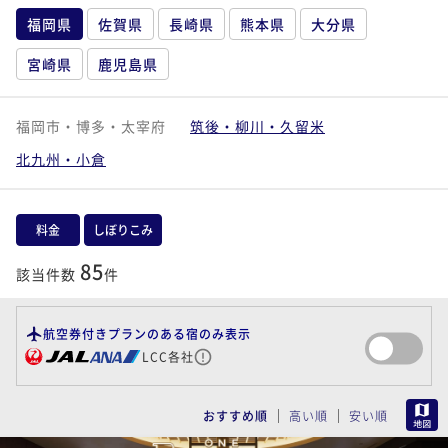
福岡県
佐賀県
長崎県
熊本県
大分県
宮崎県
鹿児島県
福岡市・博多・太宰府
筑後・柳川・久留米
北九州・小倉
料金
しぼりこみ
85
該当件数
件
航空券付きプランのある宿のみ表示
LCC各社
MAP
おすすめ順
高い順
安い順