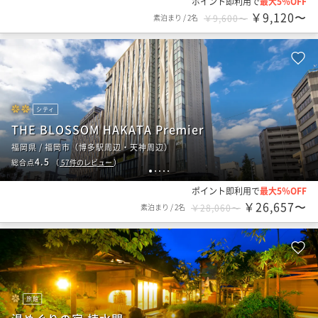
ポイント即利用で
最大5％OFF
￥9,120〜
素泊まり
/
2名
￥9,600〜
シティ
THE BLOSSOM HAKATA Premier
福岡県 / 福岡市（博多駅周辺・天神周辺）
4.5
総合点
（
57
件のレビュー
）
1
2
3
4
5
ポイント即利用で
最大5％OFF
￥26,657〜
素泊まり
/
2名
￥28,060〜
旅館