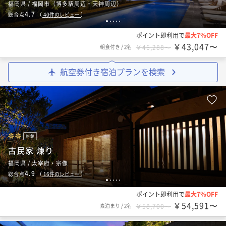
福岡県 / 福岡市（博多駅周辺・天神周辺）
4.7
総合点
（
40
件のレビュー
）
1
2
3
4
5
ポイント即利用で
最大7％OFF
￥43,047〜
朝食付き
/
2名
￥46,288〜
航空券付き宿泊プランを検索
旅館
古民家 煉り
福岡県 / 太宰府・宗像
4.9
総合点
（
16
件のレビュー
）
1
2
3
4
5
ポイント即利用で
最大7％OFF
￥54,591〜
素泊まり
/
2名
￥58,700〜