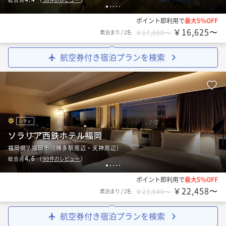
1
2
3
4
5
ポイント即利用で
最大5％OFF
￥16,625〜
素泊まり
/
2名
￥17,500〜
航空券付き宿泊プランを検索
シティ
ソラリア西鉄ホテル福岡
福岡県 / 福岡市（博多駅周辺・天神周辺）
4.6
総合点
（
99
件のレビュー
）
1
2
3
4
5
ポイント即利用で
最大5％OFF
￥22,458〜
素泊まり
/
2名
￥23,640〜
航空券付き宿泊プランを検索