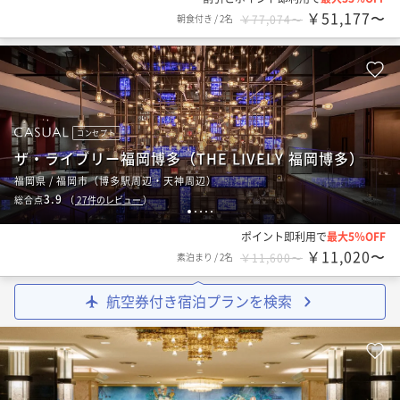
￥51,177〜
朝食付き
/
2名
￥77,074〜
コンセプト
ザ・ライブリー福岡博多（THE LIVELY 福岡博多）
福岡県 / 福岡市（博多駅周辺・天神周辺）
3.9
総合点
（
27
件のレビュー
）
1
2
3
4
5
ポイント即利用で
最大5％OFF
￥11,020〜
素泊まり
/
2名
￥11,600〜
航空券付き宿泊プランを検索