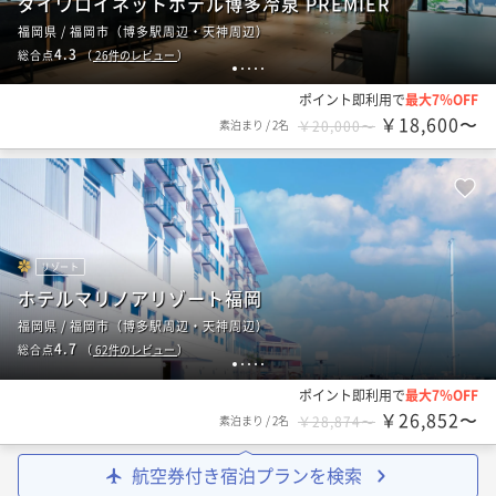
ダイワロイネットホテル博多冷泉 PREMIER
福岡県 / 福岡市（博多駅周辺・天神周辺）
4.3
総合点
（
26
件のレビュー
）
1
2
3
4
5
ポイント即利用で
最大7％OFF
￥18,600〜
素泊まり
/
2名
￥20,000〜
リゾート
ホテルマリノアリゾート福岡
福岡県 / 福岡市（博多駅周辺・天神周辺）
4.7
総合点
（
62
件のレビュー
）
1
2
3
4
5
ポイント即利用で
最大7％OFF
￥26,852〜
素泊まり
/
2名
￥28,874〜
航空券付き宿泊プランを検索