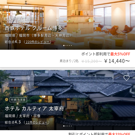
ビジネス
西鉄ホテル クルーム博多
福岡県 / 福岡市（博多駅周辺・天神周辺）
4.3
総合点
（
220
件のレビュー
）
1
2
3
4
5
ポイント即利用で
最大5％OFF
￥14,440〜
素泊まり
/
2名
￥15,200〜
町家/古民家
ホテル カルティア 太宰府
福岡県 / 太宰府・宗像
4.5
総合点
（
11
件のレビュー
）
1
2
3
4
5
割引とポイント即利用で
最大33％OFF