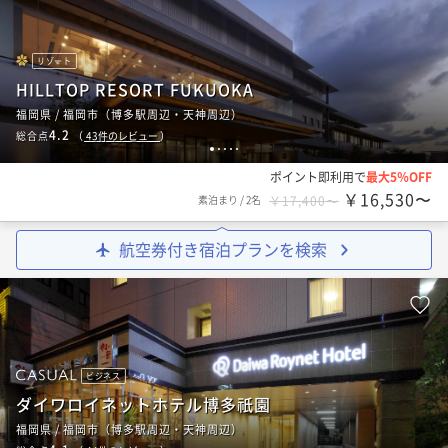
リゾート
HILLTOP RESORT FUKUOKA
福岡県 / 福岡市（博多駅周辺・天神周辺）
4.2
総合点
（
43
件のレビュー
）
1
2
3
4
5
ポイント即利用で
最大5％OFF
￥16,530〜
素泊まり
/
2名
￥17,400〜
航空券付き宿泊プランを検索
ビジネス
ダイワロイネットホテル博多祇園
福岡県 / 福岡市（博多駅周辺・天神周辺）