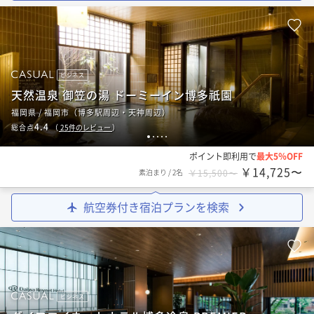
ビジネス
天然温泉 御笠の湯 ドーミーイン博多祇園
福岡県 / 福岡市（博多駅周辺・天神周辺）
4.4
総合点
（
25
件のレビュー
）
1
2
3
4
5
ポイント即利用で
最大5％OFF
￥14,725〜
素泊まり
/
2名
￥15,500〜
航空券付き宿泊プランを検索
ビジネス