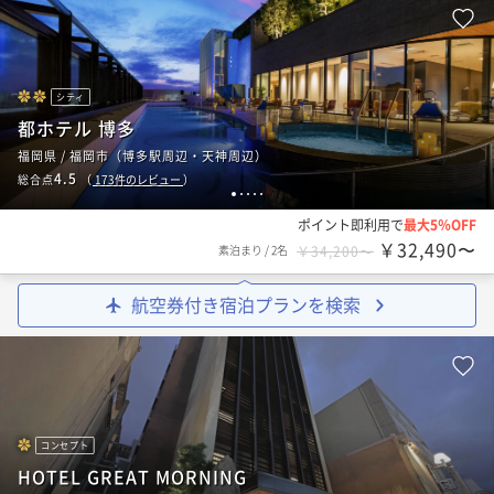
シティ
都ホテル 博多
福岡県 / 福岡市（博多駅周辺・天神周辺）
4.5
総合点
（
173
件のレビュー
）
1
2
3
4
5
ポイント即利用で
最大5％OFF
￥32,490〜
素泊まり
/
2名
￥34,200〜
航空券付き宿泊プランを検索
コンセプト
HOTEL GREAT MORNING