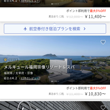
4.1
総合点
（
44
件のレビュー
）
1
2
3
4
5
ポイント即利用で
最大5％OFF
￥11,400〜
素泊まり
/
2名
￥12,000〜
航空券付き宿泊プランを検索
リゾート
メルキュール福岡宗像リゾート＆スパ
福岡県 / 太宰府・宗像
4.2
総合点
（
63
件のレビュー
）
1
2
3
4
5
ポイント即利用で
最大5％OFF
￥10,830〜
素泊まり
/
2名
￥11,400〜