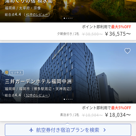
湯めぐりの宿 楠水閣
福岡県 / 太宰府・宗像
4.4
総合点
（
41
件のレビュー
）
1
2
3
4
5
ポイント即利用で
最大5％OFF
￥36,575〜
夕朝食付き
/
2名
￥38,500〜
ビジネス
三井ガーデンホテル福岡中洲
福岡県 / 福岡市（博多駅周辺・天神周辺）
4.4
総合点
（
52
件のレビュー
）
1
2
3
4
5
ポイント即利用で
最大5％OFF
￥18,034〜
素泊まり
/
2名
￥18,984〜
航空券付き宿泊プランを検索