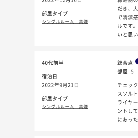
だき、
部屋タイプ
で清潔
シングルルーム 禁煙
ルです
いと思
40代前半
総合点
部屋
5
宿泊日
2022年9月21日
チェッ
スソル
部屋タイプ
ライヤ
シングルルーム 禁煙
ントし
にあった.