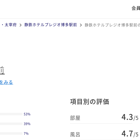
会
多・太宰府
静鉄ホテルプレジオ博多駅前
静鉄ホテルプレジオ博多駅前
前
をみる
項目別の評価
4.3
53
%
部屋
/5
39
%
4.7
風呂
/5
7
%