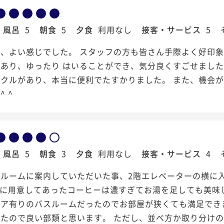
風呂
5
朝食
5
夕食
利用なし
接客・サービス
5
、よい感じでした。 スタッフの方も皆さん手際よく好印象
あり、ゆったり はいることができ、気分良くすごせました
クルがあり、本当に便利でたすかりました。 また、機会が
 ^
風呂
5
朝食
3
夕食
利用なし
接客・サービス
4
スルームに案内していただいた事、2階エレベーターの横に
階に用意してあったコーヒーは濃すぎてお湯を足しても美味
ドア有りのバスルームだったのでお部屋が狭くても満足でき
ったので良い部類と思います。 ただし、並べ方か取り分け