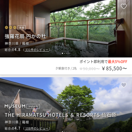
旅館
強羅花扇 円かの杜
神奈川県 / 箱根
4.8
総合点
（
331
件のレビュー
）
1
2
3
4
5
ポイント即利用で
最大5％OFF
￥85,500〜
夕朝食付き
/
2名
￥90,000〜
リゾート
THE HIRAMATSU HOTELS ＆ RESORTS 仙石原
神奈川県 / 箱根
4.7
総合点
（
108
件のレビュー
）
1
2
3
4
5