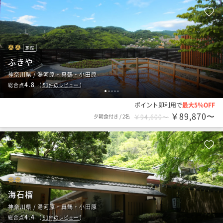
旅館
ふきや
神奈川県 / 湯河原・真鶴・小田原
4.8
総合点
（
51
件のレビュー
）
1
2
3
4
5
ポイント即利用で
最大5％OFF
￥89,870〜
夕朝食付き
/
2名
￥94,600〜
旅館
海石榴
神奈川県 / 湯河原・真鶴・小田原
4.4
総合点
（
91
件のレビュー
）