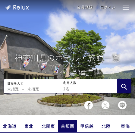
会員登録
ログイン
神奈川県のホテル・旅館一覧
利用人数
日程を入力
2
名
未指定
−
未指定
北海道
東北
北関東
首都圏
甲信越
北陸
東海