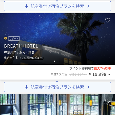
航空券付き宿泊プランを検索
リゾート
BREATH HOTEL
神奈川県 / 湘南・鎌倉
4.8
総合点
（
161
件のレビュー
）
1
2
3
4
5
ポイント即利用で
最大7％OFF
￥19,998〜
素泊まり
/
2名
￥21,504〜
航空券付き宿泊プランを検索