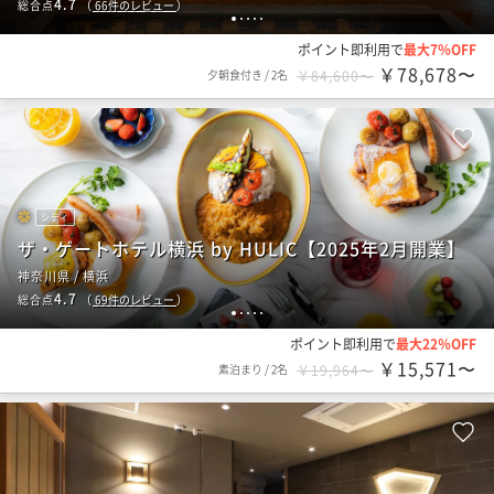
4.7
総合点
（
66
件のレビュー
）
1
2
3
4
5
ポイント即利用で
最大7％OFF
￥78,678〜
夕朝食付き
/
2名
￥84,600〜
シティ
ザ・ゲートホテル横浜 by HULIC【2025年2月開業】
神奈川県 / 横浜
4.7
総合点
（
69
件のレビュー
）
1
2
3
4
5
ポイント即利用で
最大22％OFF
￥15,571〜
素泊まり
/
2名
￥19,964〜