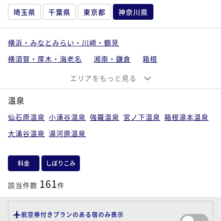
埼玉県
千葉県
東京都
神奈川県
横浜・みなとみらい・川崎・鶴見
横須賀・厚木・海老名
湘南・鎌倉
箱根
湯河原・小田原
エリアをもっと見る
温泉
仙石原温泉
小涌谷温泉
強羅温泉
宮ノ下温泉
箱根湯本温泉
大涌谷温泉
湯河原温泉
料金
しぼりこみ
161
該当件数
件
航空券付きプランのある宿のみ表示