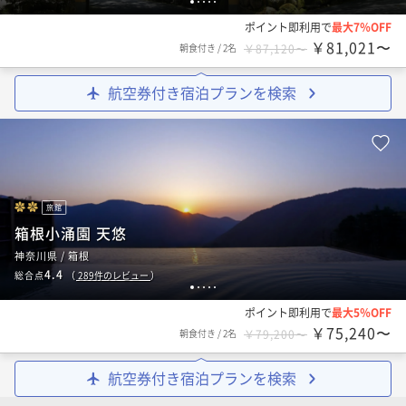
1
2
3
4
5
ポイント即利用で
最大7％OFF
￥81,021〜
朝食付き
/
2名
￥87,120〜
航空券付き宿泊プランを検索
旅館
箱根小涌園 天悠
神奈川県 / 箱根
4.4
総合点
（
289
件のレビュー
）
1
2
3
4
5
ポイント即利用で
最大5％OFF
￥75,240〜
朝食付き
/
2名
￥79,200〜
航空券付き宿泊プランを検索