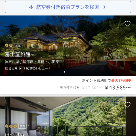
航空券付き宿泊プランを検索
旅館
富士屋旅館
神奈川県 / 湯河原・真鶴・小田原
4.6
総合点
（
62
件のレビュー
）
1
2
3
4
5
ポイント即利用で
最大7％OFF
￥43,989〜
朝食付き
/
2名
￥47,300〜
旅館
はつはな