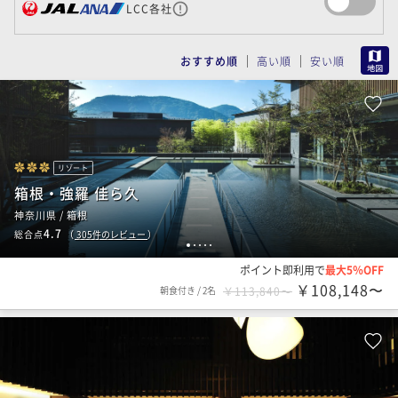
LCC各社
MAP
おすすめ順
高い順
安い順
リゾート
箱根・強羅 佳ら久
神奈川県 / 箱根
4.7
総合点
（
305
件のレビュー
）
1
2
3
4
5
ポイント即利用で
最大5％OFF
￥108,148〜
朝食付き
/
2名
￥113,840〜