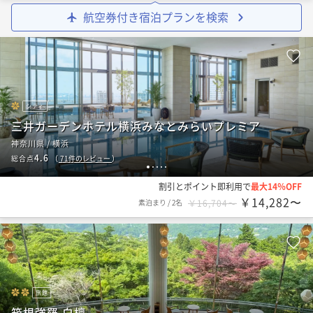
航空券付き宿泊プランを検索
シティ
三井ガーデンホテル横浜みなとみらいプレミア
神奈川県 / 横浜
4.6
総合点
（
71
件のレビュー
）
1
2
3
4
5
割引とポイント即利用で
最大14％OFF
￥14,282〜
素泊まり
/
2名
￥16,704〜
旅館
箱根強羅 白檀