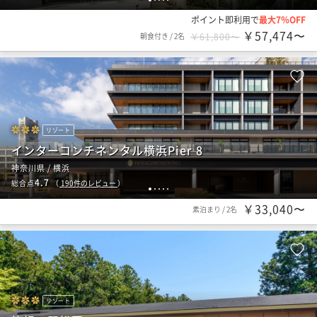
ポイント即利用で
最大7％OFF
￥57,474〜
朝食付き
/
2名
￥61,800〜
リゾート
インターコンチネンタル横浜Pier 8
神奈川県 / 横浜
4.7
総合点
（
190
件のレビュー
）
1
2
3
4
5
￥33,040〜
素泊まり
/
2名
リゾート