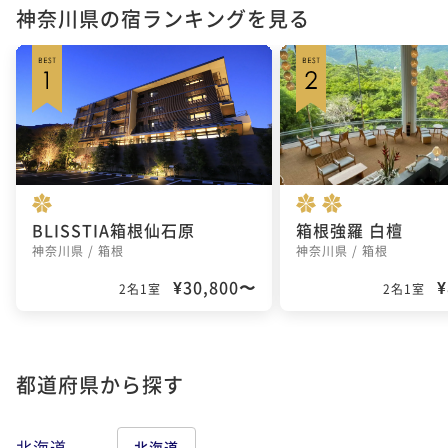
神奈川県の宿ランキングを見る
BLISSTIA箱根仙石原
箱根強羅 白檀
神奈川県 / 箱根
神奈川県 / 箱根
¥30,800〜
¥
2名1室
2名1室
都道府県から探す
北海道
北海道