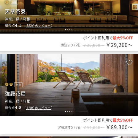
旅館
天翠茶寮
神奈川県 / 箱根
4.1
総合点
（
222
件のレビュー
）
1
2
3
4
5
ポイント即利用で
最大5％OFF
￥29,260〜
素泊まり
/
2名
￥30,800〜
旅館
強羅花扇
神奈川県 / 箱根
4.8
総合点
（
120
件のレビュー
）
1
2
3
4
5
ポイント即利用で
最大5％OFF
￥89,300〜
夕朝食付き
/
2名
￥94,000〜