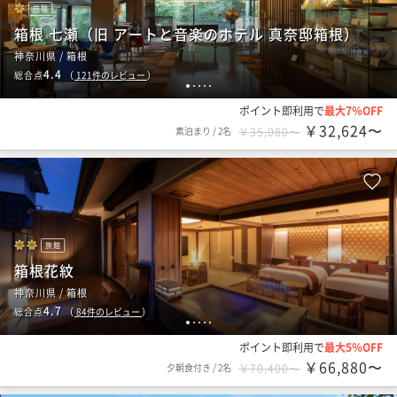
旅館
箱根 七瀬（旧 アートと音楽のホテル 真奈邸箱根）
神奈川県 / 箱根
4.4
総合点
（
121
件のレビュー
）
1
2
3
4
5
ポイント即利用で
最大7％OFF
￥32,624〜
素泊まり
/
2名
￥35,080〜
旅館
箱根花紋
神奈川県 / 箱根
4.7
総合点
（
84
件のレビュー
）
1
2
3
4
5
ポイント即利用で
最大5％OFF
￥66,880〜
夕朝食付き
/
2名
￥70,400〜