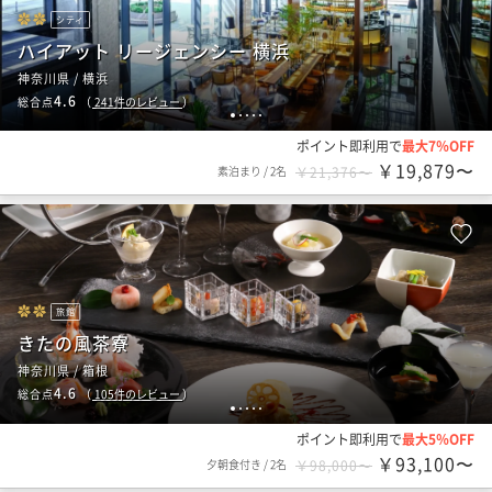
シティ
ハイアット リージェンシー 横浜
神奈川県 / 横浜
4.6
総合点
（
241
件のレビュー
）
1
2
3
4
5
ポイント即利用で
最大7％OFF
￥19,879〜
素泊まり
/
2名
￥21,376〜
旅館
きたの風茶寮
神奈川県 / 箱根
4.6
総合点
（
105
件のレビュー
）
1
2
3
4
5
ポイント即利用で
最大5％OFF
￥93,100〜
夕朝食付き
/
2名
￥98,000〜