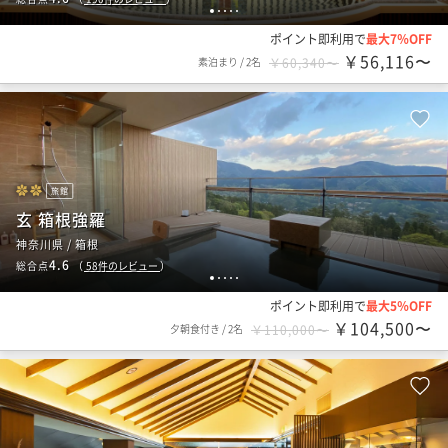
1
2
3
4
5
ポイント即利用で
最大7％OFF
￥56,116〜
素泊まり
/
2名
￥60,340〜
旅館
玄 箱根強羅
神奈川県 / 箱根
4.6
総合点
（
58
件のレビュー
）
1
2
3
4
5
ポイント即利用で
最大5％OFF
￥104,500〜
夕朝食付き
/
2名
￥110,000〜