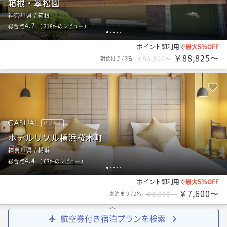
箱根・翠松園
神奈川県 / 箱根
4.7
総合点
（
218
件のレビュー
）
1
2
3
4
5
ポイント即利用で
最大5％OFF
￥88,825〜
朝食付き
/
2名
￥93,500〜
ビジネス
ホテルリソル横浜桜木町
神奈川県 / 横浜
4.4
総合点
（
63
件のレビュー
）
1
2
3
4
5
ポイント即利用で
最大5％OFF
￥7,600〜
素泊まり
/
2名
￥8,000〜
航空券付き宿泊プランを検索