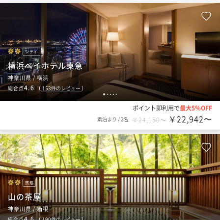
シティ
横浜ベイホテル東急
神奈川県 / 横浜
4.6
総合点
（
153
件のレビュー
）
1
2
3
4
5
ポイント即利用で
最大5％OFF
￥22,942〜
素泊まり
/
2名
￥24,150〜
旅館
山の茶屋
神奈川県 / 箱根
4.6
総合点
（
190
件のレビュー
）