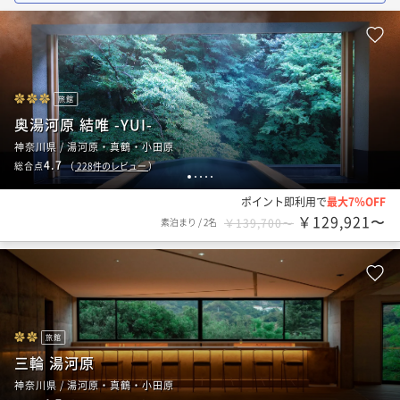
旅館
奥湯河原 結唯 -YUI-
神奈川県 / 湯河原・真鶴・小田原
4.7
総合点
（
228
件のレビュー
）
1
2
3
4
5
ポイント即利用で
最大7％OFF
￥129,921〜
素泊まり
/
2名
￥139,700〜
旅館
三輪 湯河原
神奈川県 / 湯河原・真鶴・小田原