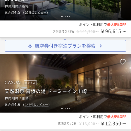
神奈川県 / 箱根
4.5
総合点
（
27
件のレビュー
）
1
2
3
4
5
ポイント即利用で
最大5％OFF
￥96,615〜
夕朝食付き
/
2名
￥101,700〜
航空券付き宿泊プランを検索
ビジネス
天然温泉 扇浜の湯 ドーミーイン川崎
神奈川県 / 川崎
4.6
総合点
（
144
件のレビュー
）
1
2
3
4
5
ポイント即利用で
最大5％OFF
￥12,350〜
素泊まり
/
2名
￥13,000〜