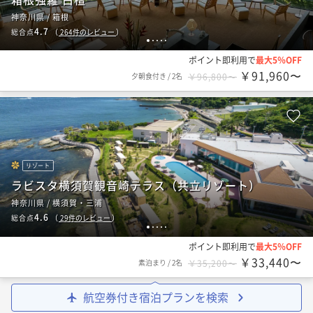
神奈川県 / 箱根
4.7
総合点
（
264
件のレビュー
）
1
2
3
4
5
ポイント即利用で
最大5％OFF
￥91,960〜
夕朝食付き
/
2名
￥96,800〜
リゾート
ラビスタ横須賀観音崎テラス（共立リゾート）
神奈川県 / 横須賀・三浦
4.6
総合点
（
29
件のレビュー
）
1
2
3
4
5
ポイント即利用で
最大5％OFF
￥33,440〜
素泊まり
/
2名
￥35,200〜
航空券付き宿泊プランを検索