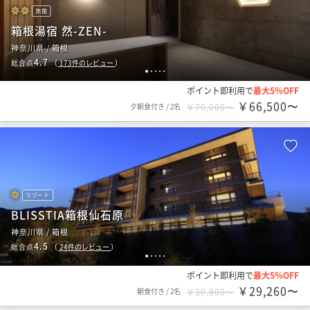
旅館
箱根湯宿 然-ZEN-
神奈川県 / 箱根
4.7
総合点
（
173
件のレビュー
）
1
2
3
4
5
ポイント即利用で
最大5％OFF
￥66,500〜
夕朝食付き
/
2名
￥70,000〜
リゾート
BLISSTIA箱根仙石原
神奈川県 / 箱根
4.5
総合点
（
24
件のレビュー
）
1
2
3
4
5
ポイント即利用で
最大5％OFF
￥29,260〜
朝食付き
/
2名
￥30,800〜