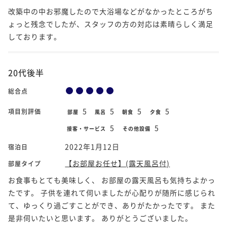
改築中の中お邪魔したので大浴場などがなかったところがち
ょっと残念でしたが、スタッフの方の対応は素晴らしく満足
しております。
20代後半
総合点
5
5
5
5
項目別評価
部屋
風呂
朝食
夕食
5
5
接客・サービス
その他設備
2022年1月12日
宿泊日
【お部屋お任せ】(露天風呂付)
部屋タイプ
お食事もとても美味しく、 お部屋の露天風呂も気持ちよかっ
たです。 子供を連れて伺いましたが心配りが随所に感じられ
て、ゆっくり過ごすことができ、ありがたかったです。 また
是非伺いたいと思います。 ありがとうございました。