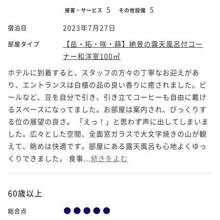
5
5
接客・サービス
その他設備
2023年7月27日
宿泊日
【岳・拓・咲・蒔】絶景の露天風呂付コー
部屋タイプ
ナー和洋室100㎡
ホテルに到着すると、スタッフの方々の丁寧なお迎えがあ
り、エントランスは白檀の品の良い香りに癒されました。ビ
ールなど、豆を自分で引き、引き立てコーヒーも自由に戴け
るスペースになってました。お部屋は案内され、びっくりす
る位の展望の良さ。 「えっ！」と思わず声に出してしまいま
した。広々とした空間、全面窓ガラスで大文字焼きの山が観
えて、眺めは快適です。部屋にある露天風呂も心地よくゆっ
くりできました。 食事...
続きをよむ
60歳以上
総合点