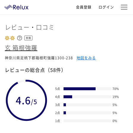
会員登録
ログイン
レビュー・口コミ
旅館
玄 箱根強羅
神奈川県足柄下郡箱根町強羅1300-238
地図をみる
レビューの総合点
（58件）
5点
70
%
4.6
4点
19
%
/5
3点
5
%
2点
5
%
1点
0
%