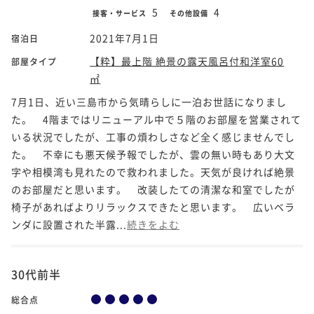
5
4
接客・サービス
その他設備
2021年7月1日
宿泊日
【粋】最上階 絶景の露天風呂付和洋室60
部屋タイプ
㎡
7月1日、近い三島市から気晴らしに一泊お世話になりまし
た。 4階まではリニューアル中で５階のお部屋を営業されて
いる状況でしたが、工事の煩わしさなど全く感じませんでし
た。 不幸にも悪天候予報でしたが、雲の無い時もあり大文
字や相模湾も見れたので救われました。天気が良ければ絶景
のお部屋だと思います。 改装したての清潔な和室でしたが
椅子があればよりリラックスできたと思います。 広いベラ
ンダに設置された半露...
続きをよむ
30代前半
総合点