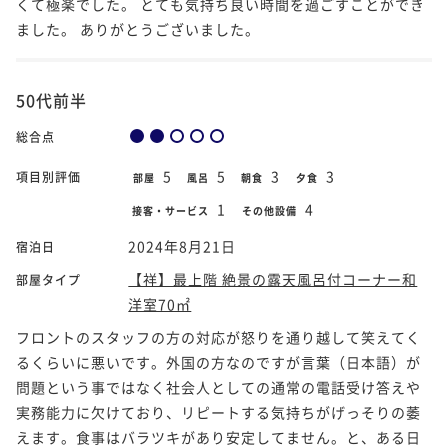
くて極楽でした。 とても気持ち良い時間を過ごすことができ
ました。 ありがとうございました。
50代前半
総合点
5
5
3
3
項目別評価
部屋
風呂
朝食
夕食
1
4
接客・サービス
その他設備
2024年8月21日
宿泊日
【祥】最上階 絶景の露天風呂付コーナー和
部屋タイプ
洋室70㎡
フロントのスタッフの方の対応が怒りを通り越して笑えてく
るくらいに悪いです。外国の方なのですが言葉（日本語）が
問題という事ではなく社会人としての通常の電話受け答えや
実務能力に欠けており、リピートする気持ちがげっそりの萎
えます。食事はバラツキがあり安定してません。と、ある日