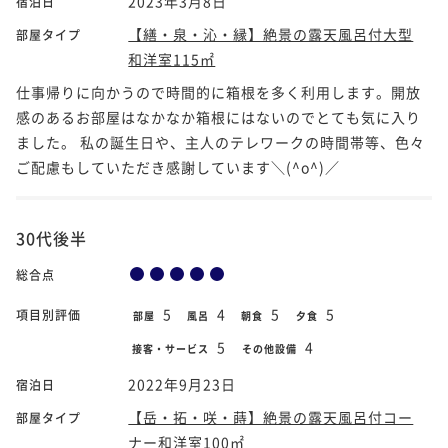
2023年3月8日
宿泊日
【繕・泉・沁・縁】絶景の露天風呂付大型
部屋タイプ
和洋室115㎡
仕事帰りに向かうので時間的に箱根を多く利用します。開放
感のあるお部屋はなかなか箱根にはないのでとても気に入り
ました。 私の誕生日や、主人のテレワークの時間帯等、色々
ご配慮もしていただき感謝しています＼(^o^)／
30代後半
総合点
5
4
5
5
項目別評価
部屋
風呂
朝食
夕食
5
4
接客・サービス
その他設備
2022年9月23日
宿泊日
【岳・拓・咲・蒔】絶景の露天風呂付コー
部屋タイプ
ナー和洋室100㎡