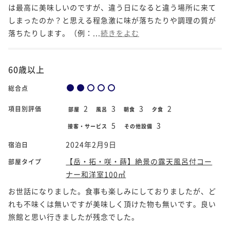
は最高に美味しいのですが、違う日になると違う場所に来て
しまったのか？と思える程急激に味が落ちたりや調理の質が
落ちたりします。（例：...
続きをよむ
60歳以上
総合点
2
3
3
2
項目別評価
部屋
風呂
朝食
夕食
5
3
接客・サービス
その他設備
2024年2月9日
宿泊日
【岳・拓・咲・蒔】絶景の露天風呂付コー
部屋タイプ
ナー和洋室100㎡
お世話になりました。食事も楽しみにしておりましたが、ど
れも不味くは無いですが美味しく頂けた物も無いです。良い
旅館と思い行きましたが残念でした。