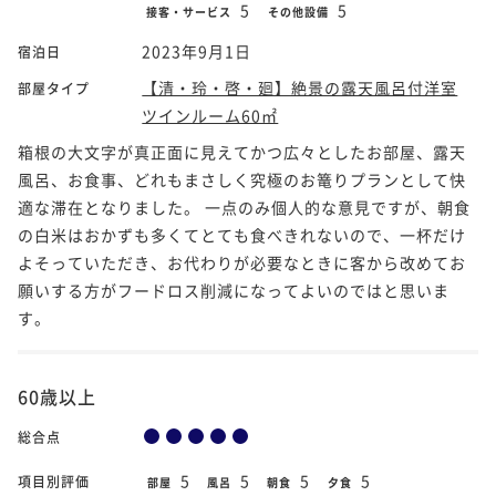
5
5
接客・サービス
その他設備
2023年9月1日
宿泊日
【清・玲・啓・廻】絶景の露天風呂付洋室
部屋タイプ
ツインルーム60㎡
箱根の大文字が真正面に見えてかつ広々としたお部屋、露天
風呂、お食事、どれもまさしく究極のお篭りプランとして快
適な滞在となりました。 一点のみ個人的な意見ですが、朝食
の白米はおかずも多くてとても食べきれないので、一杯だけ
よそっていただき、お代わりが必要なときに客から改めてお
願いする方がフードロス削減になってよいのではと思いま
す。
60歳以上
総合点
5
5
5
5
項目別評価
部屋
風呂
朝食
夕食