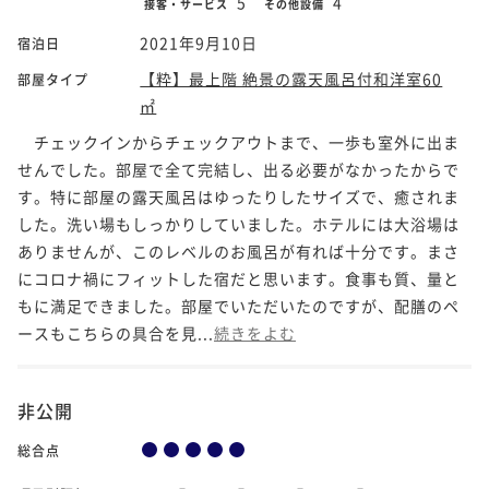
5
4
接客・サービス
その他設備
2021年9月10日
宿泊日
【粋】最上階 絶景の露天風呂付和洋室60
部屋タイプ
㎡
チェックインからチェックアウトまで、一歩も室外に出ま
せんでした。部屋で全て完結し、出る必要がなかったからで
す。特に部屋の露天風呂はゆったりしたサイズで、癒されま
した。洗い場もしっかりしていました。ホテルには大浴場は
ありませんが、このレベルのお風呂が有れば十分です。まさ
にコロナ禍にフィットした宿だと思います。食事も質、量と
もに満足できました。部屋でいただいたのですが、配膳のペ
ースもこちらの具合を見...
続きをよむ
非公開
総合点