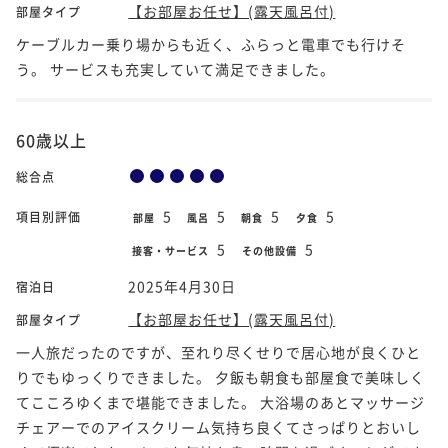
【お部屋お任せ】(露天風呂付)
部屋タイプ
ケーブルカー乗り場からも近く、ふらっと電車でも行けそ
う。 サービスも充実していて満足できました。
60歳以上
総合点
5
5
5
5
項目別評価
部屋
風呂
朝食
夕食
5
5
接客・サービス
その他設備
2025年4月30日
宿泊日
【お部屋お任せ】(露天風呂付)
部屋タイプ
一人旅だったのですが、至れり尽くせりで居心地が良くひと
りでもゆっくりできました。 夕飯も朝食も部屋食で美味しく
てこころゆくまで堪能できました。 大浴場のあとマッサージ
チェアーでのアイスクリーム気持ち良くてさっぱりとおいし