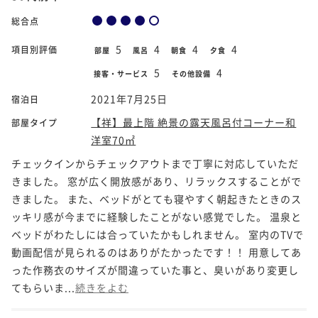
総合点
5
4
4
4
項目別評価
部屋
風呂
朝食
夕食
5
4
接客・サービス
その他設備
2021年7月25日
宿泊日
【祥】最上階 絶景の露天風呂付コーナー和
部屋タイプ
洋室70㎡
チェックインからチェックアウトまで丁寧に対応していただ
きました。 窓が広く開放感があり、リラックスすることがで
きました。 また、ベッドがとても寝やすく朝起きたときのス
ッキリ感が今までに経験したことがない感覚でした。 温泉と
ベッドがわたしには合っていたかもしれません。 室内のTVで
動画配信が見られるのはありがたかったです！！ 用意してあ
った作務衣のサイズが間違っていた事と、臭いがあり変更し
てもらいま...
続きをよむ