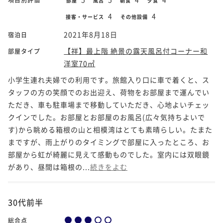
部屋
風呂
朝食
夕食
4
4
接客・サービス
その他設備
2021年8月18日
宿泊日
【祥】最上階 絶景の露天風呂付コーナー和
部屋タイプ
洋室70㎡
小学生連れ夫婦での利用です。旅館入り口に車で着くと、ス
タッフの方の笑顔でのお出迎え、荷物をお部屋まで運んでい
ただき、車も駐車場まで移動していただき、心地よいチェッ
クインでした。お部屋とお部屋のお風呂(広々気持ちよいで
す)から眺める箱根の山と相模湾はとても素晴らしい。たまた
まですが、雨上がりのタイミングで部屋に入ったところ、お
部屋から虹が綺麗に見えて感動ものでした。室内には双眼鏡
があり、昼間は箱根の...
続きをよむ
30代前半
総合点