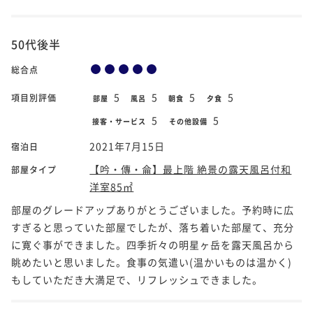
50代後半
総合点
5
5
5
5
項目別評価
部屋
風呂
朝食
夕食
5
5
接客・サービス
その他設備
2021年7月15日
宿泊日
【吟・傳・侖】最上階 絶景の露天風呂付和
部屋タイプ
洋室85㎡
部屋のグレードアップありがとうございました。予約時に広
すぎると思っていた部屋でしたが、落ち着いた部屋て、充分
に寛ぐ事ができました。四季折々の明星ヶ岳を露天風呂から
眺めたいと思いました。食事の気遣い(温かいものは温かく)
もしていただき大満足で、リフレッシュできました。