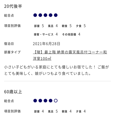
20代後半
総合点
5
4
5
5
項目別評価
部屋
風呂
朝食
夕食
4
4
接客・サービス
その他設備
2021年6月28日
宿泊日
【陵】最上階 絶景の露天風呂付コーナー和
部屋タイプ
洋室100㎡
小さい子どもがいる家庭にとても優しいお宿でした！ ご飯が
とても美味しく、娘がいつもより食べていました。
60歳以上
総合点
4
5
4
4
項目別評価
部屋
風呂
朝食
夕食