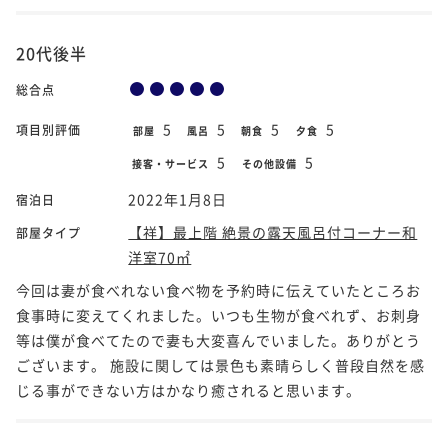
20代後半
総合点
5
5
5
5
項目別評価
部屋
風呂
朝食
夕食
5
5
接客・サービス
その他設備
2022年1月8日
宿泊日
【祥】最上階 絶景の露天風呂付コーナー和
部屋タイプ
洋室70㎡
今回は妻が食べれない食べ物を予約時に伝えていたところお
食事時に変えてくれました。いつも生物が食べれず、お刺身
等は僕が食べてたので妻も大変喜んでいました。ありがとう
ございます。 施設に関しては景色も素晴らしく普段自然を感
じる事ができない方はかなり癒されると思います。