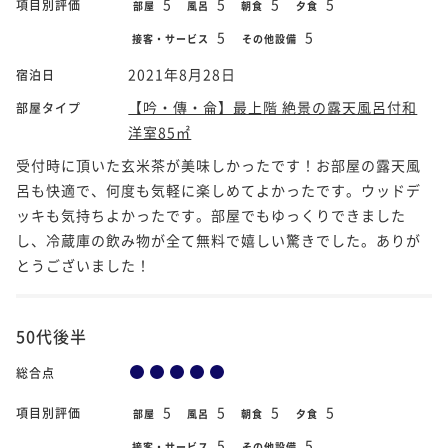
5
5
5
5
項目別評価
部屋
風呂
朝食
夕食
5
5
接客・サービス
その他設備
2021年8月28日
宿泊日
【吟・傳・侖】最上階 絶景の露天風呂付和
部屋タイプ
洋室85㎡
受付時に頂いた玄米茶が美味しかったです！お部屋の露天風
呂も快適で、何度も気軽に楽しめてよかったです。ウッドデ
ッキも気持ちよかったです。部屋でもゆっくりできました
し、冷蔵庫の飲み物が全て無料で嬉しい驚きでした。ありが
とうございました！
50代後半
総合点
5
5
5
5
項目別評価
部屋
風呂
朝食
夕食
5
5
接客・サービス
その他設備