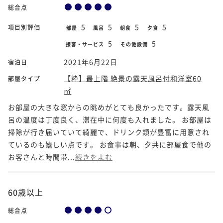
総合点
5
5
5
5
項目別評価
部屋
風呂
朝食
夕食
5
5
接客・サービス
その他設備
2021年6月22日
宿泊日
【粋】最上階 絶景の露天風呂付和洋室60
部屋タイプ
㎡
お部屋の大きな窓からの眺めがとても良かったです。露天風
呂の温度は丁度良く、滞在中に何度も入れました。 お部屋は
掃除が行き届いていて綺麗で、ドリンク類が豊富に用意され
ているのも嬉しい点です。 お食事は朝、夕共に部屋食で他の
お客さんと時間帯...
続きをよむ
60歳以上
総合点