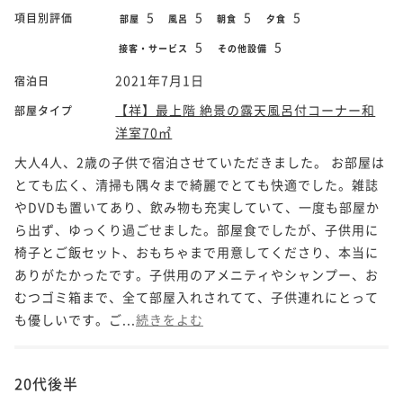
5
5
5
5
項目別評価
部屋
風呂
朝食
夕食
5
5
接客・サービス
その他設備
2021年7月1日
宿泊日
【祥】最上階 絶景の露天風呂付コーナー和
部屋タイプ
洋室70㎡
大人4人、2歳の子供で宿泊させていただきました。 お部屋は
とても広く、清掃も隅々まで綺麗でとても快適でした。雑誌
やDVDも置いてあり、飲み物も充実していて、一度も部屋か
ら出ず、ゆっくり過ごせました。部屋食でしたが、子供用に
椅子とご飯セット、おもちゃまで用意してくださり、本当に
ありがたかったです。子供用のアメニティやシャンプー、お
むつゴミ箱まで、全て部屋入れされてて、子供連れにとって
も優しいです。ご...
続きをよむ
20代後半