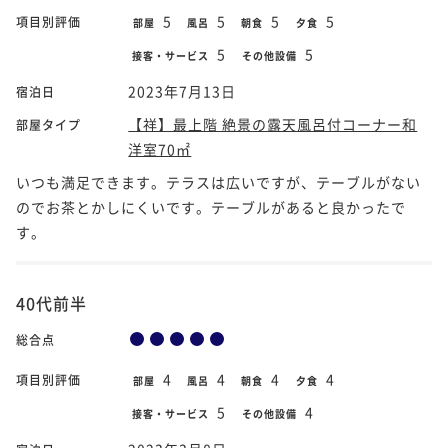
5
5
5
5
項目別評価
部屋
風呂
朝食
夕食
5
5
接客・サービス
その他設備
2023年7月13日
宿泊日
【祥】最上階 絶景の露天風呂付コーナー和
部屋タイプ
洋室70㎡
いつも満足できます。テラスは広いですが、テーブルがない
のでお茶とかしにくいです。テーブルがあると良かったで
す。
40代前半
総合点
4
4
4
4
項目別評価
部屋
風呂
朝食
夕食
5
4
接客・サービス
その他設備