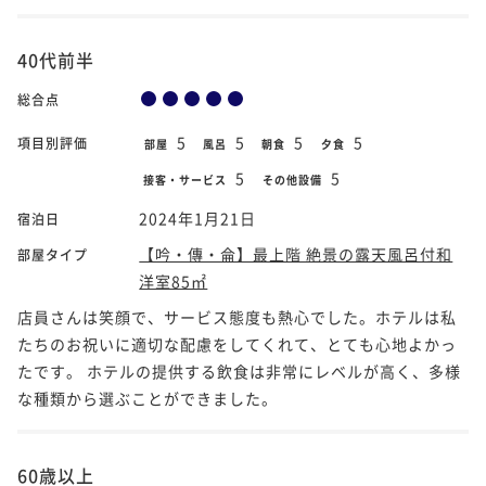
40代前半
総合点
5
5
5
5
項目別評価
部屋
風呂
朝食
夕食
5
5
接客・サービス
その他設備
2024年1月21日
宿泊日
【吟・傳・侖】最上階 絶景の露天風呂付和
部屋タイプ
洋室85㎡
店員さんは笑顔で、サービス態度も熱心でした。ホテルは私
たちのお祝いに適切な配慮をしてくれて、とても心地よかっ
たです。 ホテルの提供する飲食は非常にレベルが高く、多様
な種類から選ぶことができました。
60歳以上