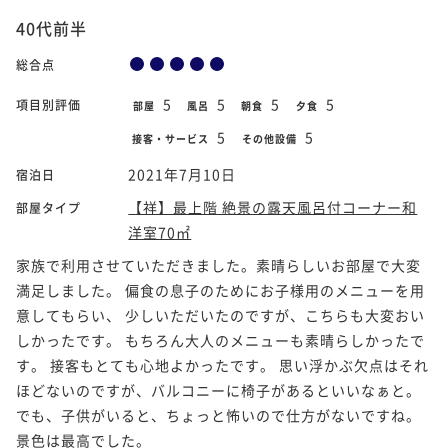
40代前半
総合点
5
5
5
5
項目別評価
部屋
風呂
朝食
夕食
5
5
接客・サービス
その他設備
2021年7月10日
宿泊日
【祥】最上階 絶景の露天風呂付コーナー和
部屋タイプ
洋室70㎡
家族で利用させていただきました。素晴らしいお部屋で大変
満足しました。 偏食の息子のためにお子様用のメニューを用
意してもらい、 少しいただいたのですが、こちらも大変おい
しかったです。 もちろん大人のメニューも素晴らしかったで
す。 接客もとても心地よかったです。 思い浮かぶ欠点はそれ
ほどないのですが、バルコニーに椅子があるといいなぁと。
でも、子供がいると、ちょっと怖いので仕方がないですね。
景色は最高でした。