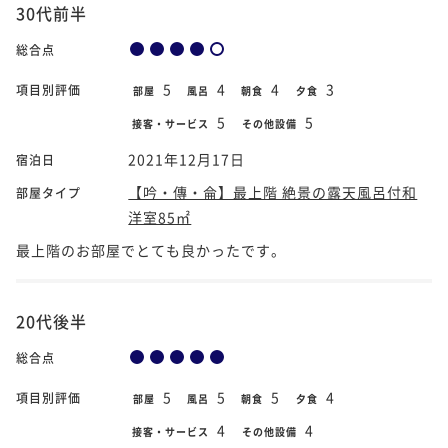
30代前半
総合点
5
4
4
3
項目別評価
部屋
風呂
朝食
夕食
5
5
接客・サービス
その他設備
2021年12月17日
宿泊日
【吟・傳・侖】最上階 絶景の露天風呂付和
部屋タイプ
洋室85㎡
最上階のお部屋でとても良かったです。
20代後半
総合点
5
5
5
4
項目別評価
部屋
風呂
朝食
夕食
4
4
接客・サービス
その他設備