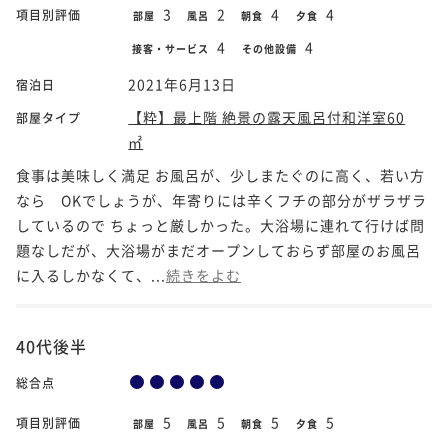
3
2
4
4
項目別評価
部屋
風呂
朝食
夕食
4
4
接客・サービス
その他設備
2021年6月13日
宿泊日
【粋】最上階 絶景の露天風呂付和洋室60
部屋タイプ
㎡
食事は美味しく満足 お風呂が、少しまたぐのに高く、若い方
なら OKでしょうが、年寄りには辛くフチの部分がザラザラ
しているので ちょっと厳しかった。大浴場に連れて行けば問
題なしだが、大浴場がまだオープンしておらず部屋のお風呂
に入るしかなくて、...
続きをよむ
40代後半
総合点
5
5
5
5
項目別評価
部屋
風呂
朝食
夕食