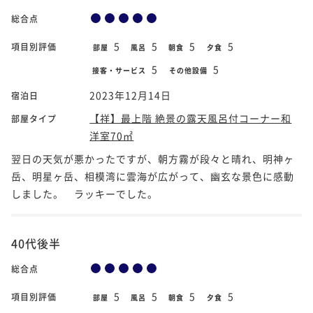
総合点
5
5
5
5
項目別評価
部屋
風呂
朝食
夕食
5
5
接客・サービス
その他設備
2023年12月14日
宿泊日
【祥】最上階 絶景の露天風呂付コーナー和
部屋タイプ
洋室70㎡
翌日の天気が悪かったですが、朝方霧が段々と晴れ、明神ヶ
岳、明星ヶ岳、相模湾に雲海が広がって、幽玄な景色に感動
しました。 ラッキーでした。
40代後半
総合点
5
5
5
5
項目別評価
部屋
風呂
朝食
夕食