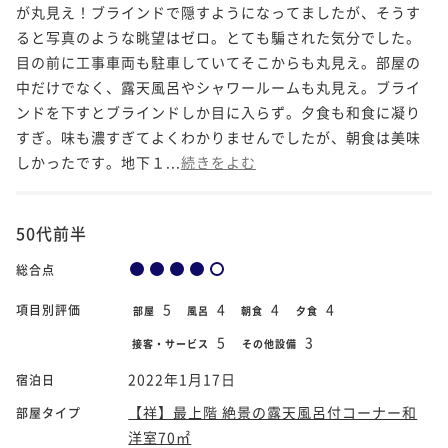
が丸見え！ブラインドで隠すようになってましたが、そうす
ると写真のような眺望はゼロ。とても騙された気分でした。
目の前に工事車両も駐車していてそこからも丸見え。部屋の
中だけでなく、露天風呂やシャワールームも丸見え。ブライ
ンドを下すとブラインドしか目に入らず。夕食も和食に凝り
すぎ。味も濃すぎてよくわかりませんでしたが、朝食は美味
しかったです。地下１...
続きをよむ
50代前半
総合点
5
4
4
4
項目別評価
部屋
風呂
朝食
夕食
5
3
接客・サービス
その他設備
2022年1月17日
宿泊日
【祥】最上階 絶景の露天風呂付コーナー和
部屋タイプ
洋室70㎡