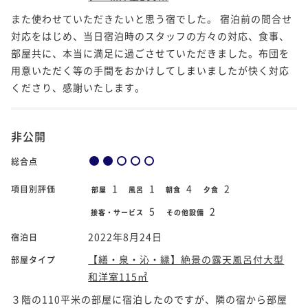
また使わせていただきたいと思う宿でした。 宿泊前の問合せ
対応をはじめ、当日宿泊時のスタッフの方々の対応、食事、
部屋共に、本当に満足に過ごさせていただきました。布団を
用意いただく等の手間をおかけしてしまいましたが快く対応
くださり、感謝いたします。
非公開
総合点
1
1
4
2
項目別評価
部屋
風呂
朝食
夕食
5
2
接客・サービス
その他設備
2022年8月24日
宿泊日
【繕・泉・沁・縁】絶景の露天風呂付大型
部屋タイプ
和洋室115㎡
３階の110平米の部屋に宿泊したのですが、隣の宿から部屋