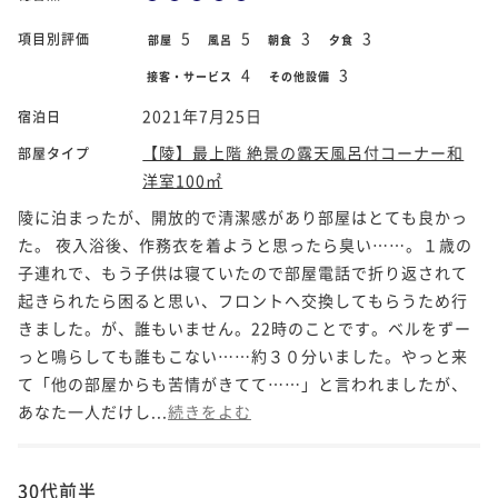
5
5
3
3
項目別評価
部屋
風呂
朝食
夕食
4
3
接客・サービス
その他設備
2021年7月25日
宿泊日
【陵】最上階 絶景の露天風呂付コーナー和
部屋タイプ
洋室100㎡
陵に泊まったが、開放的で清潔感があり部屋はとても良かっ
た。 夜入浴後、作務衣を着ようと思ったら臭い……。１歳の
子連れで、もう子供は寝ていたので部屋電話で折り返されて
起きられたら困ると思い、フロントへ交換してもらうため行
きました。が、誰もいません。22時のことです。ベルをずー
っと鳴らしても誰もこない……約３０分いました。やっと来
て「他の部屋からも苦情がきてて……」と言われましたが、
あなた一人だけし...
続きをよむ
30代前半