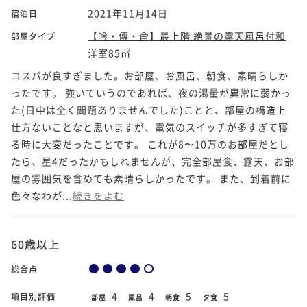
2021年11月14日
宿泊日
【吟・傳・侖】最上階 絶景の露天風呂付和
部屋タイプ
洋室85㎡
コスパが良すぎました。お部屋、お風呂、朝食、素晴らしか
ったです。 強いていうのであれば、夜の湯量が異常に弱かっ
た(日中は全く問題ありませんでした)ことと、部屋の構造上
仕方ないことなと思いますが、電気のスイッチが多すぎて寝
る時に大変だったことです。 これが8〜10万のお部屋だとし
たら、星4だったかもしれませんが、完全部屋食、露天、お部
屋の雰囲気を含めても素晴らしかったです。 また、到着前に
色々なわが...
続きをよむ
60歳以上
総合点
4
4
5
5
項目別評価
部屋
風呂
朝食
夕食