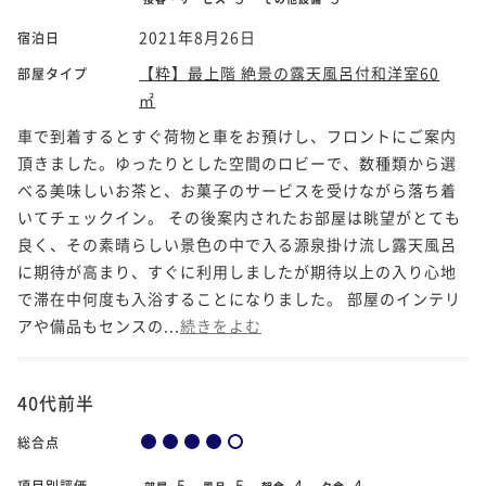
2021年8月26日
宿泊日
【粋】最上階 絶景の露天風呂付和洋室60
部屋タイプ
㎡
車で到着するとすぐ荷物と車をお預けし、フロントにご案内
頂きました。ゆったりとした空間のロビーで、数種類から選
べる美味しいお茶と、お菓子のサービスを受けながら落ち着
いてチェックイン。 その後案内されたお部屋は眺望がとても
良く、その素晴らしい景色の中で入る源泉掛け流し露天風呂
に期待が高まり、すぐに利用しましたが期待以上の入り心地
で滞在中何度も入浴することになりました。 部屋のインテリ
アや備品もセンスの...
続きをよむ
40代前半
総合点
5
5
4
4
項目別評価