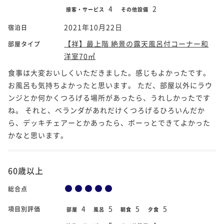
4
2
接客・サービス
その他設備
2021年10月22日
宿泊日
【祥】最上階 絶景の露天風呂付コーナー和
部屋タイプ
洋室70㎡
食事は大変おいしくいただきました。感じもよかったです。
お風呂も気持ちよかったと思います。 ただ、部屋以外にラウ
ンジとか何かくつろげる場所があったら、うれしかったです
ね。 それと、ベランダがあれだけくつろげるひろいんだか
ら、デッキチェアーとかあったら、ボーっとできてよかった
かなと思います。
60歳以上
総合点
4
5
5
5
項目別評価
部屋
風呂
朝食
夕食